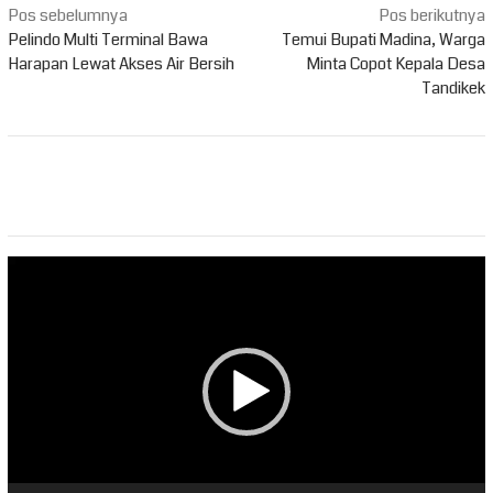
Navigasi
Pos sebelumnya
Pos berikutnya
pos
Pelindo Multi Terminal Bawa
Temui Bupati Madina, Warga
Harapan Lewat Akses Air Bersih
Minta Copot Kepala Desa
Tandikek
Pemutar
Video