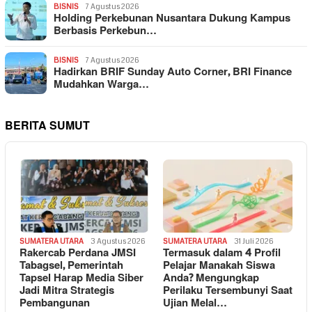
BISNIS
7 Agustus 2026
Holding Perkebunan Nusantara Dukung Kampus
Berbasis Perkebun…
BISNIS
7 Agustus 2026
Hadirkan BRIF Sunday Auto Corner, BRI Finance
Mudahkan Warga…
BERITA SUMUT
SUMATERA UTARA
3 Agustus 2026
SUMATERA UTARA
31 Juli 2026
Rakercab Perdana JMSI
Termasuk dalam 4 Profil
Tabagsel, Pemerintah
Pelajar Manakah Siswa
Tapsel Harap Media Siber
Anda? Mengungkap
Jadi Mitra Strategis
Perilaku Tersembunyi Saat
Pembangunan
Ujian Melal…