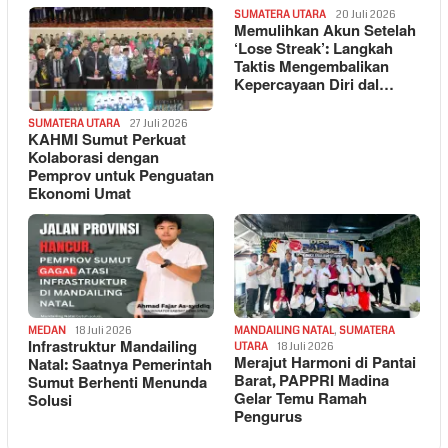
SUMATERA UTARA
20 Juli 2026
Memulihkan Akun Setelah
‘Lose Streak’: Langkah
Taktis Mengembalikan
Kepercayaan Diri dal…
SUMATERA UTARA
27 Juli 2026
KAHMI Sumut Perkuat
Kolaborasi dengan
Pemprov untuk Penguatan
Ekonomi Umat
MEDAN
18 Juli 2026
MANDAILING NATAL
,
SUMATERA
Infrastruktur Mandailing
UTARA
18 Juli 2026
Merajut Harmoni di Pantai
Natal: Saatnya Pemerintah
Barat, PAPPRI Madina
Sumut Berhenti Menunda
Gelar Temu Ramah
Solusi
Pengurus