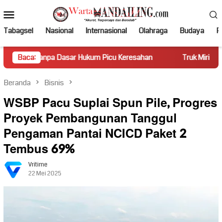
Loncat
Menu
ke
Mobile
konten
Tabagsel
Nasional
Internasional
Olahraga
Budaya
Po
pa Dasar Hukum Picu Keresahan
Baca:
Truk Miring Hambat Arus La
Beranda
Bisnis
WSBP Pacu Suplai Spun Pile, Progres
Proyek Pembangunan Tanggul
Pengaman Pantai NCICD Paket 2
Tembus 69%
Vritime
22 Mei 2025