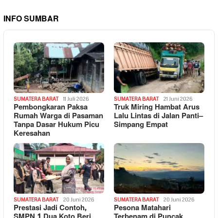
INFO SUMBAR
SUMATERA BARAT
11 Juli 2026
SUMATERA BARAT
21 Juni 2026
Pembongkaran Paksa
Truk Miring Hambat Arus
Rumah Warga di Pasaman
Lalu Lintas di Jalan Panti–
Tanpa Dasar Hukum Picu
Simpang Empat
Keresahan
SUMATERA BARAT
20 Juni 2026
SUMATERA BARAT
20 Juni 2026
Prestasi Jadi Contoh,
Pesona Matahari
SMPN 1 Dua Koto Beri
Terbenam di Puncak