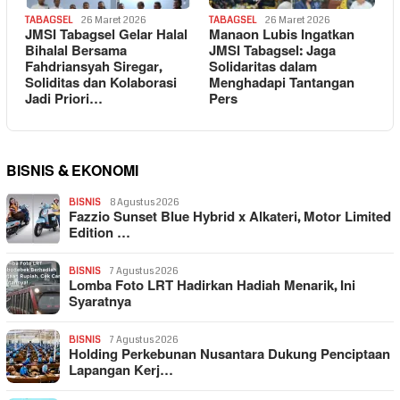
TABAGSEL
26 Maret 2026
TABAGSEL
26 Maret 2026
JMSI Tabagsel Gelar Halal
Manaon Lubis Ingatkan
Bihalal Bersama
JMSI Tabagsel: Jaga
Fahdriansyah Siregar,
Solidaritas dalam
Soliditas dan Kolaborasi
Menghadapi Tantangan
Jadi Priori…
Pers
BISNIS & EKONOMI
BISNIS
8 Agustus 2026
Fazzio Sunset Blue Hybrid x Alkateri, Motor Limited
Edition …
BISNIS
7 Agustus 2026
Lomba Foto LRT Hadirkan Hadiah Menarik, Ini
Syaratnya
BISNIS
7 Agustus 2026
Holding Perkebunan Nusantara Dukung Penciptaan
Lapangan Kerj…