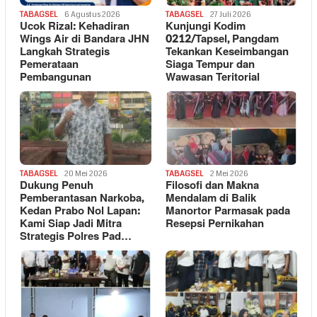
TABAGSEL
6 Agustus 2026
TABAGSEL
27 Juli 2026
Ucok Rizal: Kehadiran
Kunjungi Kodim
Wings Air di Bandara JHN
0212/Tapsel, Pangdam
Langkah Strategis
Tekankan Keseimbangan
Pemerataan
Siaga Tempur dan
Pembangunan
Wawasan Teritorial
TABAGSEL
20 Mei 2026
TABAGSEL
2 Mei 2026
Dukung Penuh
Filosofi dan Makna
Pemberantasan Narkoba,
Mendalam di Balik
Kedan Prabo Nol Lapan:
Manortor Parmasak pada
Kami Siap Jadi Mitra
Resepsi Pernikahan
Strategis Polres Pad…