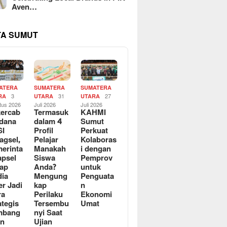
Aven…
TA SUMUT
ATERA
SUMATERA
SUMATERA
3
31
27
RA
UTARA
UTARA
tus 2026
Juli 2026
Juli 2026
ercab
Termasuk
KAHMI
dana
dalam 4
Sumut
SI
Profil
Perkuat
agsel,
Pelajar
Kolaboras
erinta
Manakah
i dengan
apsel
Siswa
Pemprov
ap
Anda?
untuk
ia
Mengung
Penguata
er Jadi
kap
n
ra
Perilaku
Ekonomi
ategis
Tersembu
Umat
mbang
nyi Saat
an
Ujian