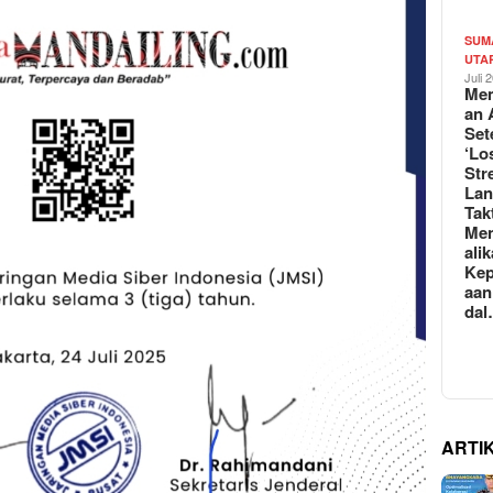
SUM
UTA
Juli 
Mem
an 
Set
‘Lo
Str
La
Tak
Me
ali
Kep
aan
da
ARTI