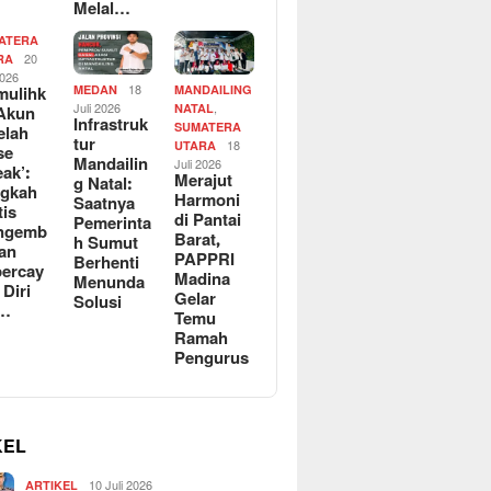
Melal…
ATERA
20
RA
2026
ulihk
18
MEDAN
MANDAILING
Juli 2026
,
Akun
NATAL
Infrastruk
SUMATERA
elah
tur
18
UTARA
se
Mandailin
Juli 2026
eak’:
Merajut
g Natal:
ngkah
Harmoni
Saatnya
tis
di Pantai
Pemerinta
ngemb
Barat,
h Sumut
kan
PAPPRI
Berhenti
ercay
Madina
Menunda
 Diri
Gelar
Solusi
l…
Temu
Ramah
Pengurus
KEL
10 Juli 2026
ARTIKEL