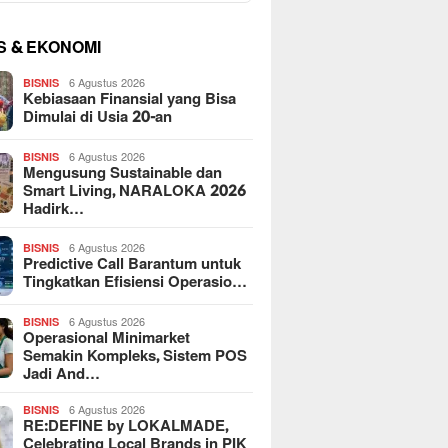
S & EKONOMI
6 Agustus 2026
BISNIS
Kebiasaan Finansial yang Bisa
Dimulai di Usia 20-an
6 Agustus 2026
BISNIS
Mengusung Sustainable dan
Smart Living, NARALOKA 2026
Hadirk…
6 Agustus 2026
BISNIS
Predictive Call Barantum untuk
Tingkatkan Efisiensi Operasio…
6 Agustus 2026
BISNIS
Operasional Minimarket
Semakin Kompleks, Sistem POS
Jadi And…
6 Agustus 2026
BISNIS
RE:DEFINE by LOKALMADE,
Celebrating Local Brands in PIK