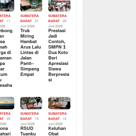
ATERA
SUMATERA
SUMATERA
11
21
20
AT
BARAT
BARAT
2026
Juni 2026
Juni 2026
mbong
Truk
Prestasi
an
Miring
Jadi
sa
Hambat
Contoh,
mah
Arus Lalu
SMPN 1
ga di
Lintas di
Dua Koto
saman
Jalan
Beri
pa
Panti–
Apresiasi
ar
Simpang
Siswa
kum
Empat
Berpresta
u
si
esaha
ATERA
SUMATERA
SUMATERA
20
13
12
AT
BARAT
BARAT
 2026
Juni 2026
Juni 2026
sona
RSUD
Keluhan
ahari
Tuanku
Obat