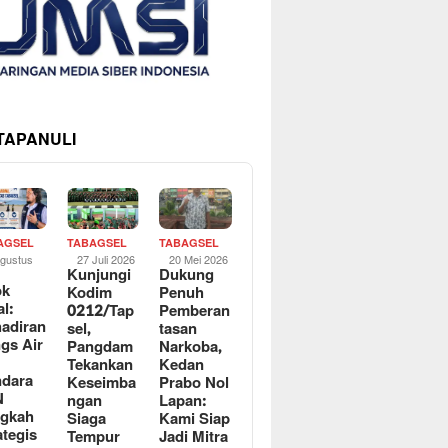
 TAPANULI
AGSEL
TABAGSEL
TABAGSEL
Agustus
27 Juli 2026
20 Mei 2026
Kunjungi
Dukung
ok
Kodim
Penuh
al:
0212/Tap
Pemberan
adiran
sel,
tasan
gs Air
Pangdam
Narkoba,
Tekankan
Kedan
dara
Keseimba
Prabo Nol
N
ngan
Lapan:
ngkah
Siaga
Kami Siap
ategis
Tempur
Jadi Mitra