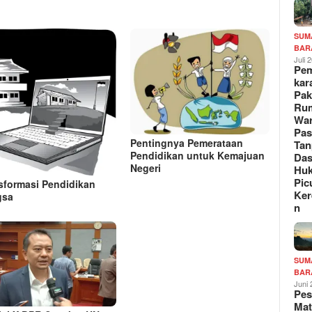
SUM
BAR
Juli 
Pe
kar
Pak
Ru
War
Pa
Pentingnya Pemerataan
Tan
Pendidikan untuk Kemajuan
Das
Negeri
Hu
Pic
sformasi Pendidikan
Ker
gsa
n
SUM
BAR
Juni
Pe
Mat