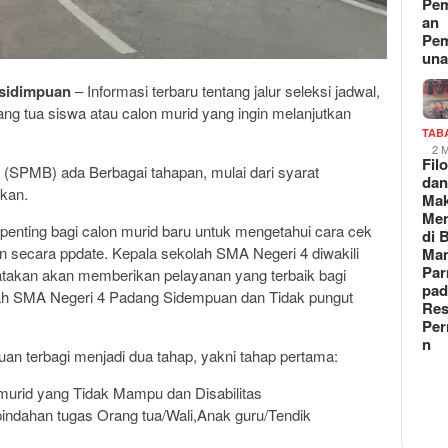
Pem
an
Pe
un
sidimpuan
– Informasi terbaru tentang jalur seleksi jadwal,
ang tua siswa atau calon murid yang ingin melanjutkan
TAB
2 
Fil
(SPMB) ada Berbagai tahapan, mulai dari syarat
da
kan.
Ma
Me
enting bagi calon murid baru untuk mengetahui cara cek
di 
Man
ecara ppdate. Kepala sekolah SMA Negeri 4 diwakili
Pa
atakan akan memberikan pelayanan yang terbaik bagi
pad
ah SMA Negeri 4 Padang Sidempuan dan Tidak pungut
Res
Per
n
terbagi menjadi dua tahap, yakni tahap pertama:
n murid yang Tidak Mampu dan Disabilitas
rpindahan tugas Orang tua/Wali,Anak guru/Tendik