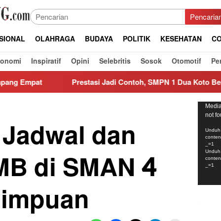
Pencaria
SIONAL
OLAHRAGA
BUDAYA
POLITIK
KESEHATAN
CO
konomi
Inspiratif
Opini
Selebritis
Sosok
Otomotif
Pe
Prestasi Jadi Contoh, SMPN 1 Dua Koto Beri Apresiasi Siswa B
Pemut
Media
not f
Video
i Jadwal dan
Unduh 
conte
_=1
MB di SMAN 4
Unduh 
conte
_=1
dimpuan