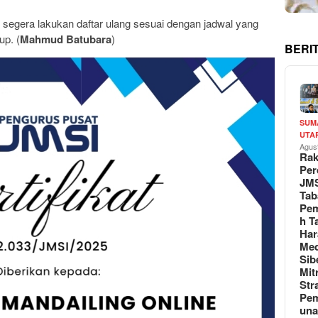
, segera lakukan daftar ulang sesuai dengan jadwal yang
up. (
Mahmud Batubara
)
BERI
SUM
UTA
Agus
Rak
Per
JM
Tab
Pem
h T
Har
Med
Sib
Mit
Str
Pe
un