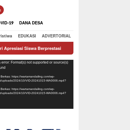
n
VID-19
DANA DESA
ristiwa
EDUKASI
ADVERTORIAL
erprestasi
Pesona Matahari Terbenam di Puncak Panaro
ar
 error: Format(s) not supported or source(s)
ound
Berkas: https://wartamandailing.com/wp-
nt/uploads/2024/10/VID-20241015-WA0006.mp4?
Berkas: https://wartamandailing.com/wp-
nt/uploads/2024/10/VID-20241015-WA0006.mp4?