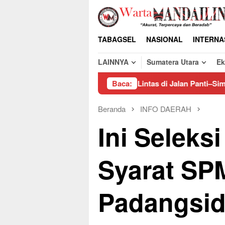
Loncat
ke
konten
TABAGSEL
NASIONAL
INTERNA
LAINNYA
Sumatera Utara
E
 Hambat Arus Lalu Lintas di Jalan Panti–Simpang Empat
Baca:
Beranda
INFO DAERAH
Ini Seleks
Syarat SP
Padangsi