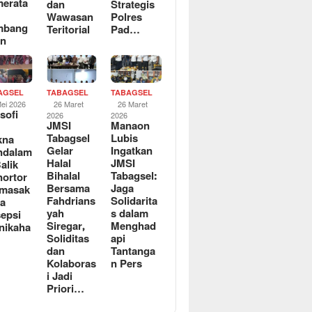
erata
dan
Strategis
Wawasan
Polres
mbang
Teritorial
Pad…
an
AGSEL
TABAGSEL
TABAGSEL
Mei 2026
26 Maret
26 Maret
osofi
2026
2026
JMSI
Manaon
n
Tabagsel
Lubis
kna
Gelar
Ingatkan
ndalam
Halal
JMSI
Balik
Bihalal
Tabagsel:
ortor
Bersama
Jaga
rmasak
Fahdrians
Solidarita
a
yah
s dalam
epsi
Siregar,
Menghad
nikaha
Soliditas
api
dan
Tantanga
Kolaboras
n Pers
i Jadi
Priori…