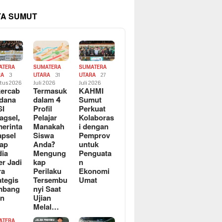
TA SUMUT
ATERA
SUMATERA
SUMATERA
RA
3
UTARA
31
UTARA
27
tus 2026
Juli 2026
Juli 2026
ercab
Termasuk
KAHMI
dana
dalam 4
Sumut
SI
Profil
Perkuat
agsel,
Pelajar
Kolaboras
erinta
Manakah
i dengan
apsel
Siswa
Pemprov
ap
Anda?
untuk
ia
Mengung
Penguata
er Jadi
kap
n
ra
Perilaku
Ekonomi
ategis
Tersembu
Umat
mbang
nyi Saat
an
Ujian
Melal…
ATERA