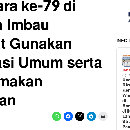
ra ke-79 di
n Imbau
t Gunakan
INFO
asi Umum serta
TAB
amakan
Agus
Uc
Riz
Keh
an
Win
di
Ban
JH
La
Str
Pem