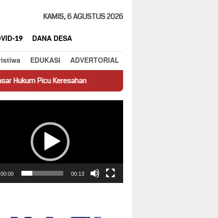
KAMIS, 6 AGUSTUS 2026
VID-19
DANA DESA
ristiwa
EDUKASI
ADVERTORIAL
resahan
Truk Miring Hambat Arus Lalu Lintas di Jalan Panti
ar
00:00
00:13