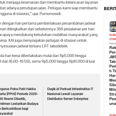
untuk menjaga keamanan dan membantu kelancaran layanan
BERI
kibat adanya penutupan jalan. Petugas kami siap membantu
gguna di stasiun,” ujar Purnomosidi.
tan dengan hari pertama pemberlakuan penambahan jadwal
anan ditingkatkan dari sebelumnya 366 perjalanan per hari
agai upaya mendukung kebutuhan mobilitas masyarakat yang
SUM
UTA
erja. KAI juga menyiagakan petugas di stasiun untuk
Agus
yesuaian jadwal terbaru LRT Jabodebek.
Rak
Per
da hari kerja diberlakukan mulai dari Rp5.000 hingga
JM
Tab
dan 16.00–19.59), serta Rp5.000 hingga Rp10.000 di luar
Pem
h T
Har
Med
Sib
Mit
ngurus Putra Putri Hakka
Gugik.id Perkuat Infrastruktur IT
Str
arta (PPHJ) Periode 2026-
Nasional Lewat Layanan
Pe
0 Resmi Dilantik,
Distributor Server Enterprise
un
mitmen Lestarikan Budaya
 Berkontribusi bagi
syarakat
SUM