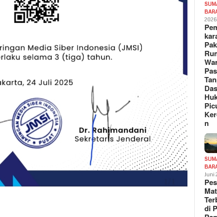
SUM
BAR
202
Pe
kar
Pak
Ru
War
Pa
Tan
Das
Hu
Pic
Ker
n
SUM
BAR
Juni
Pe
Mat
Te
di 