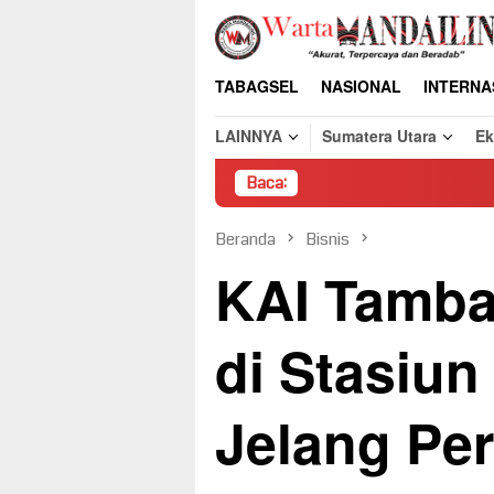
Loncat
ke
konten
TABAGSEL
NASIONAL
INTERNA
LAINNYA
Sumatera Utara
E
Baca:
Pembongk
Beranda
Bisnis
KAI Tamb
di Stasiu
Jelang Per