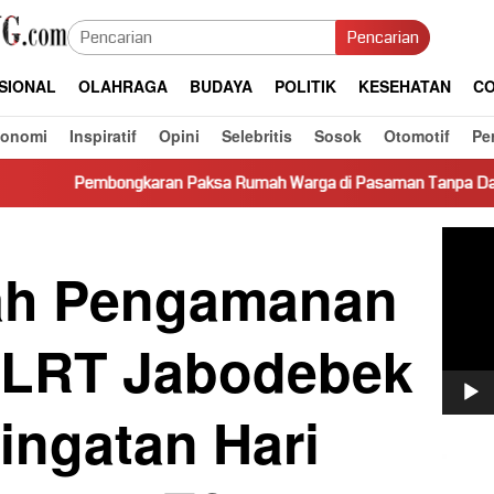
Pencarian
SIONAL
OLAHRAGA
BUDAYA
POLITIK
KESEHATAN
CO
konomi
Inspiratif
Opini
Selebritis
Sosok
Otomotif
Pe
aran Paksa Rumah Warga di Pasaman Tanpa Dasar Hukum Picu Ke
Pemut
Video
ah Pengamanan
n LRT Jabodebek
ingatan Hari