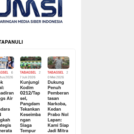
 TAPANULI
AGSEL
6
TABAGSEL
2
TABAGSEL
2
tus 2026
7 Juli 2026
0 Mei 2026
ok
Kunjungi
Dukung
al:
Kodim
Penuh
adiran
0212/Tap
Pemberan
gs Air
sel,
tasan
Pangdam
Narkoba,
dara
Tekankan
Kedan
N
Keseimba
Prabo Nol
ngkah
ngan
Lapan:
ategis
Siaga
Kami Siap
erata
Tempur
Jadi Mitra