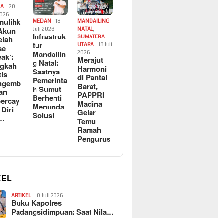
RA
20
2026
ulihk
MEDAN
18
MANDAILING
Akun
Juli 2026
NATAL
,
Infrastruk
SUMATERA
elah
tur
UTARA
18 Juli
se
Mandailin
2026
eak’:
Merajut
g Natal:
ngkah
Harmoni
Saatnya
tis
di Pantai
Pemerinta
ngemb
Barat,
h Sumut
kan
PAPPRI
Berhenti
ercay
Madina
Menunda
 Diri
Gelar
Solusi
l…
Temu
Ramah
Pengurus
KEL
ARTIKEL
10 Juli 2026
Buku Kapolres
Padangsidimpuan: Saat Nila…