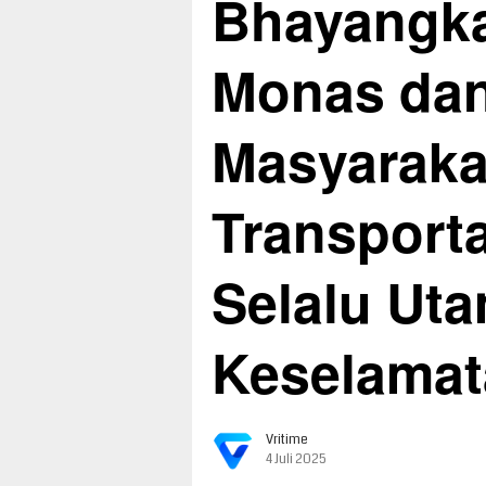
Bhayangka
Monas da
Masyaraka
Transport
Selalu Ut
Keselamat
Vritime
4 Juli 2025