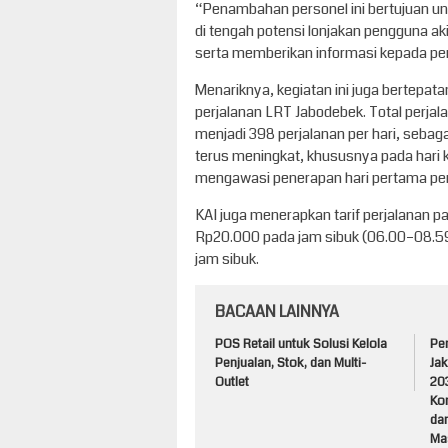
“Penambahan personel ini bertujuan 
di tengah potensi lonjakan pengguna a
serta memberikan informasi kepada pen
Menariknya, kegiatan ini juga bertepa
perjalanan LRT Jabodebek. Total perjal
menjadi 398 perjalanan per hari, seb
terus meningkat, khususnya pada hari k
mengawasi penerapan hari pertama pen
KAI juga menerapkan tarif perjalanan pa
Rp20.000 pada jam sibuk (06.00–08.59 
jam sibuk.
BACAAN LAINNYA
POS Retail untuk Solusi Kelola
Pe
Penjualan, Stok, dan Multi-
Jak
Outlet
203
Ko
dan
Ma