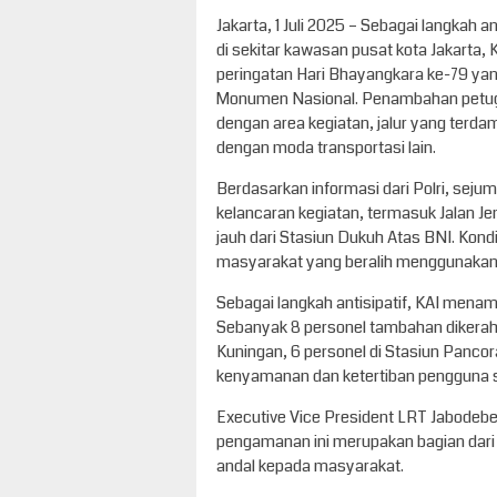
Jakarta, 1 Juli 2025 – Sebagai langkah 
di sekitar kawasan pusat kota Jakarta
peringatan Hari Bhayangkara ke-79 yang 
Monumen Nasional. Penambahan petugas
dengan area kegiatan, jalur yang terda
dengan moda transportasi lain.
Berdasarkan informasi dari Polri, sej
kelancaran kegiatan, termasuk Jalan Je
jauh dari Stasiun Dukuh Atas BNI. Kond
masyarakat yang beralih menggunakan t
Sebagai langkah antisipatif, KAI mena
Sebanyak 8 personel tambahan dikerahk
Kuningan, 6 personel di Stasiun Pancor
kenyamanan dan ketertiban pengguna se
Executive Vice President LRT Jabode
pengamanan ini merupakan bagian dar
andal kepada masyarakat.