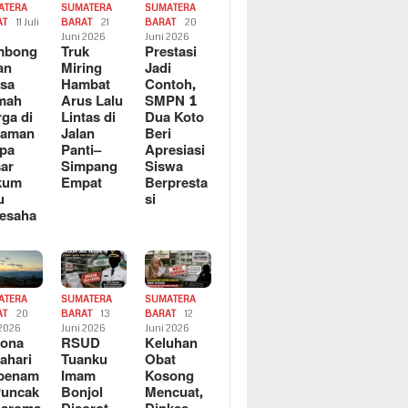
ATERA
SUMATERA
SUMATERA
AT
11 Juli
BARAT
21
BARAT
20
6
Juni 2026
Juni 2026
mbong
Truk
Prestasi
an
Miring
Jadi
sa
Hambat
Contoh,
mah
Arus Lalu
SMPN 1
ga di
Lintas di
Dua Koto
saman
Jalan
Beri
pa
Panti–
Apresiasi
ar
Simpang
Siswa
kum
Empat
Berpresta
u
si
esaha
ATERA
SUMATERA
SUMATERA
AT
20
BARAT
13
BARAT
12
 2026
Juni 2026
Juni 2026
sona
RSUD
Keluhan
ahari
Tuanku
Obat
rbenam
Imam
Kosong
Puncak
Bonjol
Mencuat,