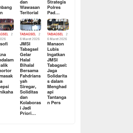
dan
Strategis
mbang
Wawasan
Polres
an
Teritorial
Pad…
AGSEL
2
TABAGSEL
2
TABAGSEL
2
2026
6 Maret 2026
6 Maret 2026
osofi
JMSI
Manaon
n
Tabagsel
Lubis
kna
Gelar
Ingatkan
ndalam
Halal
JMSI
Balik
Bihalal
Tabagsel:
ortor
Bersama
Jaga
rmasak
Fahdrians
Solidarita
a
yah
s dalam
epsi
Siregar,
Menghad
nikaha
Soliditas
api
dan
Tantanga
Kolaboras
n Pers
i Jadi
Priori…