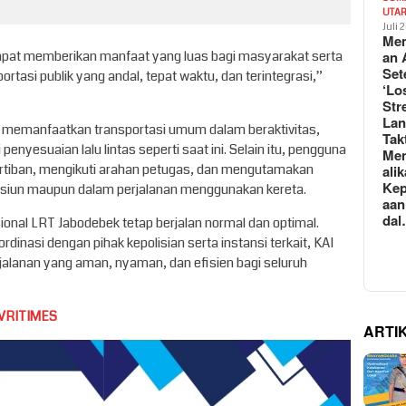
UTA
Juli 
Mem
pat memberikan manfaat yang luas bagi masyarakat serta
an 
Set
asi publik yang andal, tepat waktu, dan terintegrasi,”
‘Lo
Str
La
 memanfaatkan transportasi umum dalam beraktivitas,
Tak
enyesuaian lalu lintas seperti saat ini. Selain itu, pengguna
Me
ertiban, mengikuti arahan petugas, dan mengutamakan
ali
Kep
asiun maupun dalam perjalanan menggunakan kereta.
aan
da
nal LRT Jabodebek tetap berjalan normal dan optimal.
inasi dengan pihak kepolisian serta instansi terkait, KAI
lanan yang aman, nyaman, dan efisien bagi seluruh
VRITIMES
ARTI