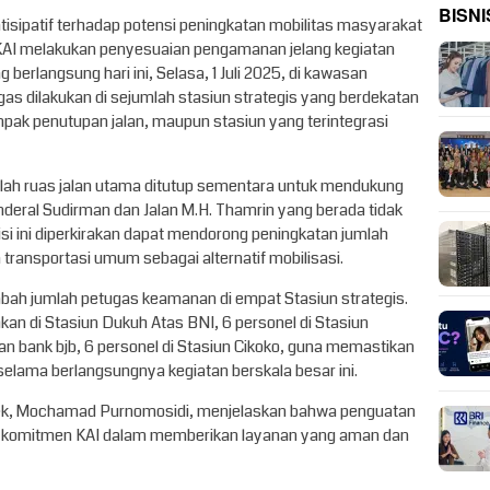
BISNI
antisipatif terhadap potensi peningkatan mobilitas masyarakat
, KAI melakukan penyesuaian pengamanan jelang kegiatan
berlangsung hari ini, Selasa, 1 Juli 2025, di kawasan
 dilakukan di sejumlah stasiun strategis yang berdekatan
mpak penutupan jalan, maupun stasiun yang terintegrasi
umlah ruas jalan utama ditutup sementara untuk mendukung
nderal Sudirman dan Jalan M.H. Thamrin yang berada tidak
isi ini diperkirakan dapat mendorong peningkatan jumlah
ransportasi umum sebagai alternatif mobilisasi.
mbah jumlah petugas keamanan di empat Stasiun strategis.
an di Stasiun Dukuh Atas BNI, 6 personel di Stasiun
an bank bjb, 6 personel di Stasiun Cikoko, guna memastikan
lama berlangsungnya kegiatan berskala besar ini.
bek, Mochamad Purnomosidi, menjelaskan bahwa penguatan
i komitmen KAI dalam memberikan layanan yang aman dan