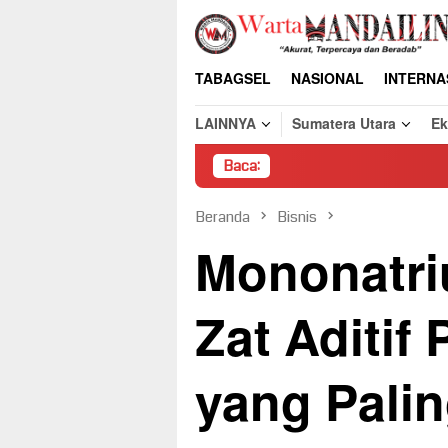
Loncat
ke
konten
TABAGSEL
NASIONAL
INTERNA
LAINNYA
Sumatera Utara
E
Baca:
Pembongkar
Beranda
Bisnis
Mononatri
Zat Aditif
yang Pali