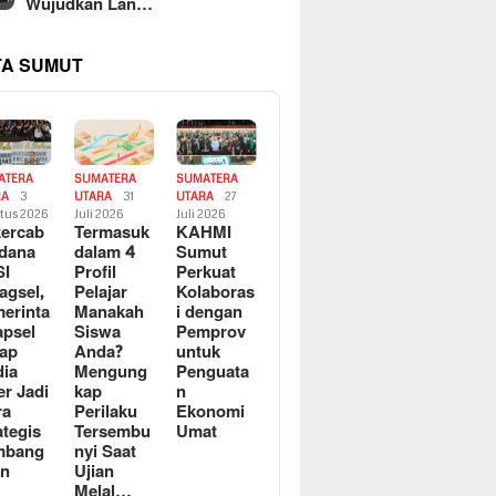
Wujudkan Lan…
TA SUMUT
ATERA
SUMATERA
SUMATERA
RA
3
UTARA
31
UTARA
27
tus 2026
Juli 2026
Juli 2026
ercab
Termasuk
KAHMI
dana
dalam 4
Sumut
SI
Profil
Perkuat
agsel,
Pelajar
Kolaboras
erinta
Manakah
i dengan
apsel
Siswa
Pemprov
ap
Anda?
untuk
ia
Mengung
Penguata
er Jadi
kap
n
ra
Perilaku
Ekonomi
ategis
Tersembu
Umat
mbang
nyi Saat
an
Ujian
Melal…