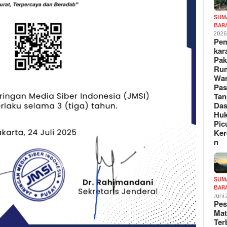
SUM
BAR
202
Pe
kar
Pak
Ru
War
Pa
Tan
Das
Hu
Pic
Ker
n
SUM
BAR
Juni
Pe
Mat
Te