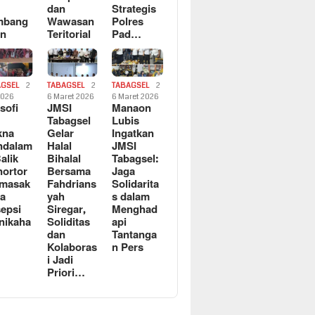
dan
Strategis
mbang
Wawasan
Polres
an
Teritorial
Pad…
AGSEL
2
TABAGSEL
2
TABAGSEL
2
2026
6 Maret 2026
6 Maret 2026
osofi
JMSI
Manaon
n
Tabagsel
Lubis
kna
Gelar
Ingatkan
ndalam
Halal
JMSI
Balik
Bihalal
Tabagsel:
ortor
Bersama
Jaga
rmasak
Fahdrians
Solidarita
a
yah
s dalam
epsi
Siregar,
Menghad
nikaha
Soliditas
api
dan
Tantanga
Kolaboras
n Pers
i Jadi
Priori…