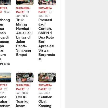
ATERA
SUMATERA
SUMATERA
AT
11 Juli
BARAT
21
BARAT
20
6
Juni 2026
Juni 2026
mbong
Truk
Prestasi
an
Miring
Jadi
sa
Hambat
Contoh,
mah
Arus Lalu
SMPN 1
ga di
Lintas di
Dua Koto
saman
Jalan
Beri
pa
Panti–
Apresiasi
ar
Simpang
Siswa
kum
Empat
Berpresta
u
si
esaha
ATERA
SUMATERA
SUMATERA
AT
20
BARAT
13
BARAT
12
 2026
Juni 2026
Juni 2026
sona
RSUD
Keluhan
ahari
Tuanku
Obat
rbenam
Imam
Kosong