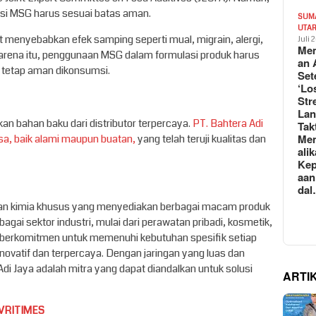
msi MSG harus sesuai batas aman.
SUM
UTA
menyebabkan efek samping seperti mual, migrain, alergi,
Juli 
Mem
karena itu, penggunaan MSG dalam formulasi produk harus
an 
 tetap aman dikonsumsi.
Set
‘Lo
Str
La
n bahan baku dari distributor terpercaya.
PT. Bahtera Adi
Tak
Me
sa, baik alami maupun buatan,
yang telah teruji kualitas dan
ali
Kep
aan
da
bahan kimia khusus yang menyediakan berbagai macam produk
gai sektor industri, mulai dari perawatan pribadi, kosmetik,
i berkomitmen untuk memenuhi kebutuhan spesifik setiap
novatif dan terpercaya. Dengan jaringan yang luas dan
 Jaya adalah mitra yang dapat diandalkan untuk solusi
ARTI
VRITIMES