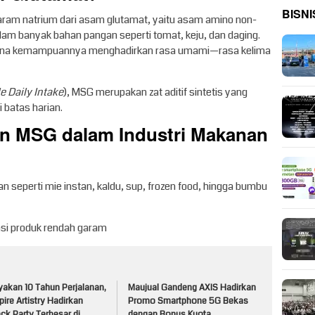
BISNI
ram natrium dari asam glutamat, yaitu asam amino non-
lam banyak bahan pangan seperti tomat, keju, dan daging.
arena kemampuannya menghadirkan rasa umami—rasa kelima
e Daily Intake
), MSG merupakan zat aditif sintetis yang
 batas harian.
n MSG dalam Industri Makanan
 seperti mie instan, kaldu, sup, frozen food, hingga bumbu
si produk rendah garam
yakan 10 Tahun Perjalanan,
Maujual Gandeng AXIS Hadirkan
pire Artistry Hadirkan
Promo Smartphone 5G Bekas
ck Party Terbesar di
dengan Bonus Kuota