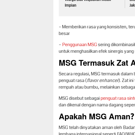
Impian
Jak
– Memberikan rasa yang konsisten, te
besar
–
Penggunaan MSG
sering dikombinasi
untuk menghasilkan efek sinergis yang
MSG Termasuk Zat Ad
Secara regulasi, MSG termasuk dalam 
penguat rasa (
flavor enhancer
). Zat i
rempah atau bumbu, melainkan sebaga
MSG disebut sebagai
penguat rasa sint
dan dikenal dengan nama dagang sepert
Apakah MSG Aman?
MSG telah dinyatakan aman oleh Bada
lembaga internasional seperti FAO/WHO