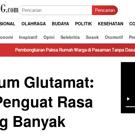
Pencarian
SIONAL
OLAHRAGA
BUDAYA
POLITIK
KESEHATAN
CO
konomi
Inspiratif
Opini
Selebritis
Sosok
Otomotif
Pe
an Paksa Rumah Warga di Pasaman Tanpa Dasar Hukum Picu Kere
um Glutamat:
 Penguat Rasa
ng Banyak