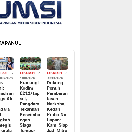
 TAPANULI
AGSEL
6
TABAGSEL
2
TABAGSEL
2
tus 2026
7 Juli 2026
0 Mei 2026
ok
Kunjungi
Dukung
al:
Kodim
Penuh
adiran
0212/Tap
Pemberan
gs Air
sel,
tasan
Pangdam
Narkoba,
dara
Tekankan
Kedan
N
Keseimba
Prabo Nol
ngkah
ngan
Lapan:
ategis
Siaga
Kami Siap
erata
Tempur
Jadi Mitra