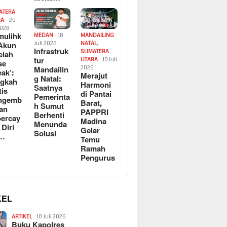
ATERA
RA
20
2026
ulihk
MEDAN
18
MANDAILING
Akun
Juli 2026
NATAL
,
Infrastruk
SUMATERA
elah
tur
UTARA
18 Juli
se
Mandailin
2026
eak’:
Merajut
g Natal:
ngkah
Harmoni
Saatnya
tis
di Pantai
Pemerinta
ngemb
Barat,
h Sumut
kan
PAPPRI
Berhenti
ercay
Madina
Menunda
 Diri
Gelar
Solusi
l…
Temu
Ramah
Pengurus
KEL
ARTIKEL
10 Juli 2026
Buku Kapolres