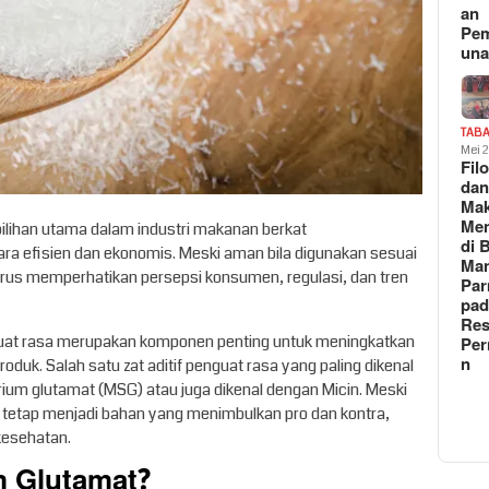
an
Pe
un
TAB
Mei 
Fil
da
Ma
Me
ilihan utama dalam industri makanan berkat
di 
 efisien dan ekonomis. Meski aman bila digunakan sesuai
Man
terus memperhatikan persepsi konsumen, regulasi, dan tren
Pa
pad
Res
uat rasa merupakan komponen penting untuk meningkatkan
Per
n
duk. Salah satu zat aditif penguat rasa yang paling dikenal
um glutamat (MSG) atau juga dikenal dengan Micin. Meski
 tetap menjadi bahan yang menimbulkan pro dan kontra,
kesehatan.
m Glutamat?