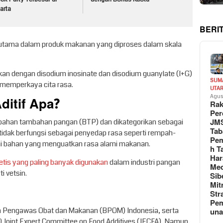
arta
BERI
rutama dalam produk makanan yang diproses dalam skala
kan dengan disodium inosinate dan disodium guanylate (I+G)
SUM
 memperkaya cita rasa.
UTA
itif Apa?
Agus
Rak
Per
JM
bahan tambahan pangan (BTP) dan dikategorikan sebagai
Tab
ni tidak berfungsi sebagai penyedap rasa seperti rempah-
Pem
i bahan yang menguatkan rasa alami makanan.
h T
Har
etis yang paling banyak digunakan
dalam industri pangan
Med
i vetsin.
Sib
Mit
Str
Pe
n Pengawas Obat dan Makanan (BPOM) Indonesia, serta
un
 Joint Expert Committee on Food Additives (JECFA). Namun,