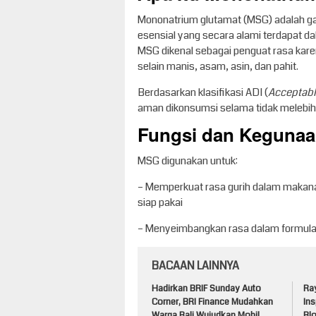
Mononatrium glutamat (MSG) adalah ga
esensial yang secara alami terdapat da
MSG dikenal sebagai penguat rasa k
selain manis, asam, asin, dan pahit.
Berdasarkan klasifikasi ADI (
Acceptabl
aman dikonsumsi selama tidak melebihi
Fungsi dan Kegunaa
MSG digunakan untuk:
– Memperkuat rasa gurih dalam makanan
siap pakai
– Menyeimbangkan rasa dalam formula
BACAAN LAINNYA
Hadirkan BRIF Sunday Auto
Ra
Corner, BRI Finance Mudahkan
Ins
Warga Bali Wujudkan Mobil
Blo