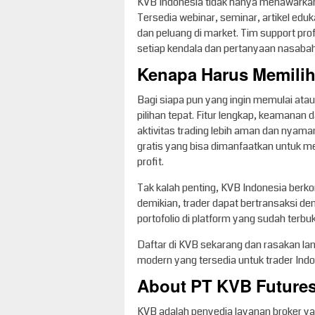
KVB Indonesia tidak hanya menawarkan t
Tersedia webinar, seminar, artikel edu
dan peluang di market. Tim support pro
setiap kendala dan pertanyaan nasabah 
Kenapa Harus Memilih
Bagi siapa pun yang ingin memulai ata
pilihan tepat. Fitur lengkap, keamanan
aktivitas trading lebih aman dan nyam
gratis yang bisa dimanfaatkan untuk
profit.
Tak kalah penting, KVB Indonesia berk
demikian, trader dapat bertransaksi d
portofolio di platform yang sudah terbukt
Daftar di KVB sekarang dan rasakan la
modern yang tersedia untuk trader Ind
About PT KVB Futures
KVB adalah penyedia layanan broker yan