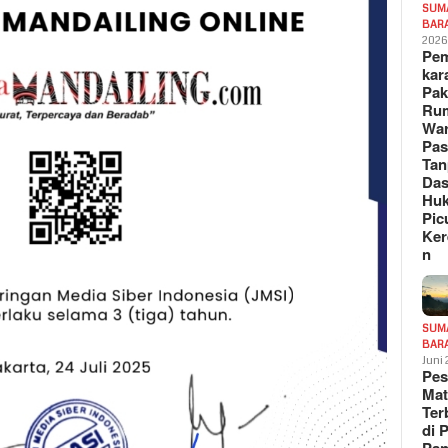
SUM
BAR
202
Pe
kar
Pak
Ru
War
Pa
Tan
Das
Hu
Pic
Ker
n
SUM
BAR
Juni
Pe
Mat
Te
di 