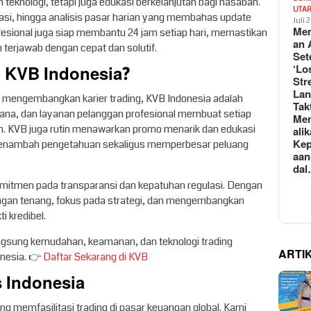
eknologi, tetapi juga edukasi berkelanjutan bagi nasabah.
UTA
kasi, hingga analisis pasar harian yang membahas update
Juli 
Mem
fesional juga siap membantu 24 jam setiap hari, memastikan
an 
terjawab dengan cepat dan solutif.
Set
 KVB Indonesia?
‘Lo
Str
La
u mengembangkan karier trading, KVB Indonesia adalah
Tak
 dana, dan layanan pelanggan profesional membuat setiap
Me
an. KVB juga rutin menawarkan promo menarik dan edukasi
ali
Kep
 menambah pengetahuan sekaligus memperbesar peluang
aan
da
omitmen pada transparansi dan kepatuhan regulasi. Dengan
engan tenang, fokus pada strategi, dan mengembangkan
i kredibel.
ngsung kemudahan, keamanan, dan teknologi trading
ARTI
onesia. 👉
Daftar Sekarang di KVB
 Indonesia
g memfasilitasi trading di pasar keuangan global. Kami