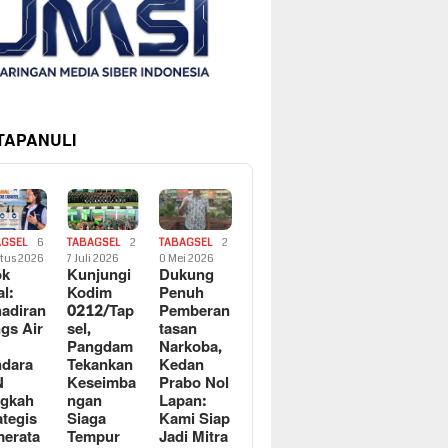
 TAPANULI
AGSEL
6
TABAGSEL
2
TABAGSEL
2
tus 2026
7 Juli 2026
0 Mei 2026
ok
Kunjungi
Dukung
al:
Kodim
Penuh
adiran
0212/Tap
Pemberan
gs Air
sel,
tasan
Pangdam
Narkoba,
dara
Tekankan
Kedan
N
Keseimba
Prabo Nol
ngkah
ngan
Lapan:
ategis
Siaga
Kami Siap
erata
Tempur
Jadi Mitra