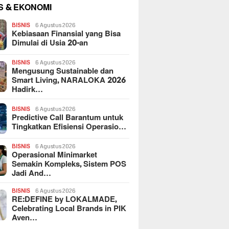
S & EKONOMI
BISNIS
6 Agustus 2026
Kebiasaan Finansial yang Bisa
Dimulai di Usia 20-an
BISNIS
6 Agustus 2026
Mengusung Sustainable dan
Smart Living, NARALOKA 2026
Hadirk…
BISNIS
6 Agustus 2026
Predictive Call Barantum untuk
Tingkatkan Efisiensi Operasio…
BISNIS
6 Agustus 2026
Operasional Minimarket
Semakin Kompleks, Sistem POS
Jadi And…
BISNIS
6 Agustus 2026
RE:DEFINE by LOKALMADE,
Celebrating Local Brands in PIK
Aven…