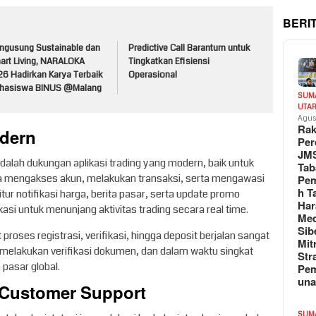
BERI
ngusung Sustainable dan
Predictive Call Barantum untuk
art Living, NARALOKA
Tingkatkan Efisiensi
26 Hadirkan Karya Terbaik
Operasional
hasiswa BINUS @Malang
SUM
UTA
Agus
Rak
odern
Per
JM
dalah dukungan aplikasi trading yang modern, baik untuk
Tab
a mengakses akun, melakukan transaksi, serta mengawasi
Pem
h T
tur notifikasi harga, berita pasar, serta update promo
Har
kasi untuk menunjang aktivitas trading secara real time.
Med
Sib
proses registrasi, verifikasi, hingga deposit berjalan sangat
Mit
melakukan verifikasi dokumen, dan dalam waktu singkat
Str
pasar global.
Pe
un
 Customer Support
SUM