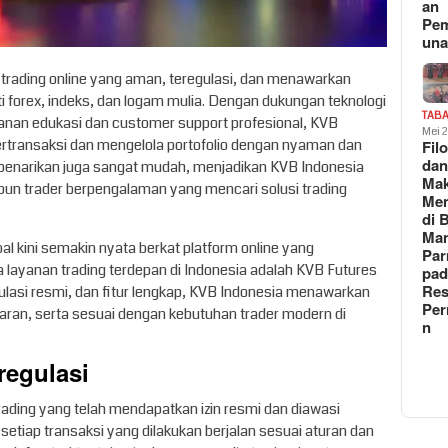
an
Pe
un
 trading online yang aman, teregulasi, dan menawarkan
i forex, indeks, dan logam mulia. Dengan dukungan teknologi
TAB
layanan edukasi dan customer support profesional, KVB
Mei 
rtransaksi dan mengelola portofolio dengan nyaman dan
Fil
da
an penarikan juga sangat mudah, menjadikan KVB Indonesia
Ma
upun trader berpengalaman yang mencari solusi trading
Me
di 
Man
 kini semakin nyata berkat platform online yang
Pa
 layanan trading terdepan di Indonesia adalah KVB Futures
pad
Res
egulasi resmi, dan fitur lengkap, KVB Indonesia menawarkan
Per
ran, serta sesuai dengan kebutuhan trader modern di
n
regulasi
rading yang telah mendapatkan izin resmi dan diawasi
tiap transaksi yang dilakukan berjalan sesuai aturan dan