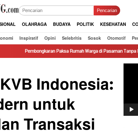
Pencarian
SIONAL
OLAHRAGA
BUDAYA
POLITIK
KESEHATAN
CO
konomi
Inspiratif
Opini
Selebritis
Sosok
Otomotif
Pe
gkaran Paksa Rumah Warga di Pasaman Tanpa Dasar Hukum Picu 
Pemut
Video
 KVB Indonesia:
dern untuk
dan Transaksi