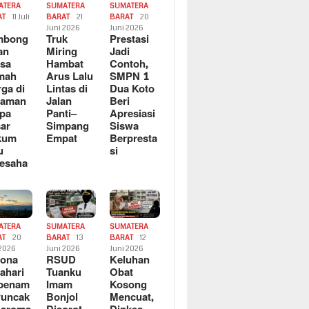
ATERA
SUMATERA
SUMATERA
AT
11 Juli
BARAT
21
BARAT
20
6
Juni 2026
Juni 2026
mbong
Truk
Prestasi
an
Miring
Jadi
sa
Hambat
Contoh,
mah
Arus Lalu
SMPN 1
ga di
Lintas di
Dua Koto
saman
Jalan
Beri
pa
Panti–
Apresiasi
ar
Simpang
Siswa
kum
Empat
Berpresta
u
si
esaha
ATERA
SUMATERA
SUMATERA
AT
20
BARAT
13
BARAT
12
 2026
Juni 2026
Juni 2026
sona
RSUD
Keluhan
ahari
Tuanku
Obat
rbenam
Imam
Kosong
Puncak
Bonjol
Mencuat,