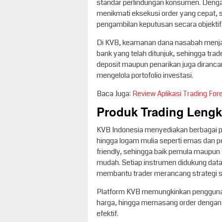
standar perlindungan konsumen. Dengan 
menikmati eksekusi order yang cepat, s
pengambilan keputusan secara objektif
Di KVB, keamanan dana nasabah menjad
bank yang telah ditunjuk, sehingga tra
deposit maupun penarikan juga dirancan
mengelola portofolio investasi.
Baca Juga:
Review Aplikasi Trading For
Produk Trading Leng
KVB Indonesia menyediakan berbagai pr
hingga logam mulia seperti emas dan pe
friendly, sehingga baik pemula maupun
mudah. Setiap instrumen didukung data re
membantu trader merancang strategi s
Platform KVB memungkinkan pengguna 
harga, hingga memasang order dengan b
efektif.