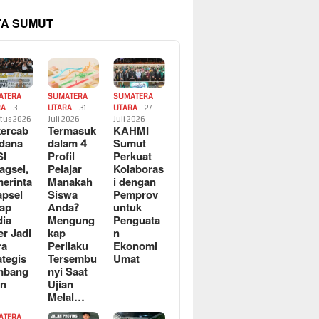
TA SUMUT
ATERA
SUMATERA
SUMATERA
RA
3
UTARA
31
UTARA
27
tus 2026
Juli 2026
Juli 2026
ercab
Termasuk
KAHMI
dana
dalam 4
Sumut
SI
Profil
Perkuat
agsel,
Pelajar
Kolaboras
erinta
Manakah
i dengan
apsel
Siswa
Pemprov
ap
Anda?
untuk
ia
Mengung
Penguata
er Jadi
kap
n
ra
Perilaku
Ekonomi
ategis
Tersembu
Umat
mbang
nyi Saat
an
Ujian
Melal…
ATERA