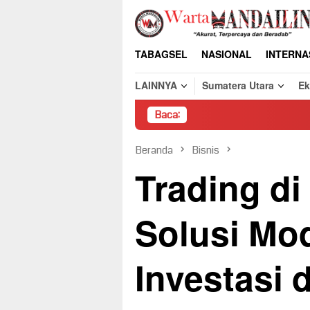
Loncat
ke
konten
TABAGSEL
NASIONAL
INTERNA
LAINNYA
Sumatera Utara
E
Baca:
Pembon
Beranda
Bisnis
Trading di
Solusi Mo
Investasi 