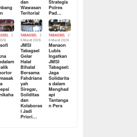
dan
Strategis
mbang
Wawasan
Polres
an
Teritorial
Pad…
AGSEL
2
TABAGSEL
2
TABAGSEL
2
2026
6 Maret 2026
6 Maret 2026
osofi
JMSI
Manaon
n
Tabagsel
Lubis
kna
Gelar
Ingatkan
ndalam
Halal
JMSI
Balik
Bihalal
Tabagsel:
ortor
Bersama
Jaga
rmasak
Fahdrians
Solidarita
a
yah
s dalam
epsi
Siregar,
Menghad
nikaha
Soliditas
api
dan
Tantanga
Kolaboras
n Pers
i Jadi
Priori…