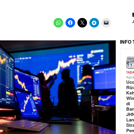
INFO
TAB
Agus
Uc
Riz
Keh
Win
di
Ban
JH
La
Str
Pem