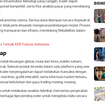
infrastruktur teknologi yang canggih, trader dapat
BISNI
pread kompetitif, serta fitur analisis pasar yang mendukung
.
i prioritas utama. Semua dana disimpan secara terpisah di
der tidak perlu khawatir mengenai perlindungan modal. Proses
g transparan dan efisien, mendukung fleksibilitas dalam
ex Terbaik KVB Futures Indonesia
kap
oduk keuangan global, mulai dari forex, indeks saham,
rak. Seluruh produk tersedia dalam satu platform yang user
 trader berpengalaman dapat melakukan transaksi dengan
al time, grafik interaktif, serta informasi market terbaru,
esuai kebutuhan dan gaya trading masing-masing.
untuk melakukan analisis teknikal, memantau pergerakan
erbagai tipe pending order untuk mengelola risiko secara