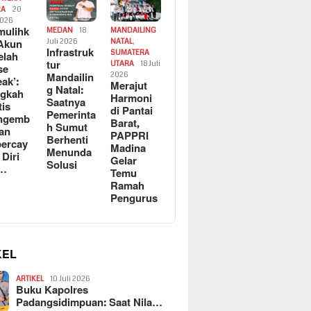
RA
20
2026
ulihk
MEDAN
18
MANDAILING
Akun
Juli 2026
NATAL
,
Infrastruk
SUMATERA
elah
tur
UTARA
18 Juli
se
Mandailin
2026
eak’:
Merajut
g Natal:
ngkah
Harmoni
Saatnya
tis
di Pantai
Pemerinta
ngemb
Barat,
h Sumut
kan
PAPPRI
Berhenti
ercay
Madina
Menunda
 Diri
Gelar
Solusi
l…
Temu
Ramah
Pengurus
KEL
ARTIKEL
10 Juli 2026
Buku Kapolres
Padangsidimpuan: Saat Nila…