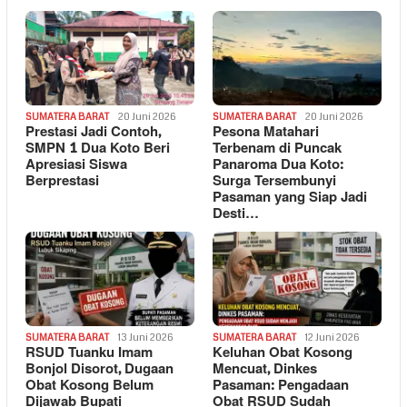
SUMATERA BARAT
20 Juni 2026
SUMATERA BARAT
20 Juni 2026
Prestasi Jadi Contoh,
Pesona Matahari
SMPN 1 Dua Koto Beri
Terbenam di Puncak
Apresiasi Siswa
Panaroma Dua Koto:
Berprestasi
Surga Tersembunyi
Pasaman yang Siap Jadi
Desti…
SUMATERA BARAT
13 Juni 2026
SUMATERA BARAT
12 Juni 2026
RSUD Tuanku Imam
Keluhan Obat Kosong
Bonjol Disorot, Dugaan
Mencuat, Dinkes
Obat Kosong Belum
Pasaman: Pengadaan
Dijawab Bupati
Obat RSUD Sudah