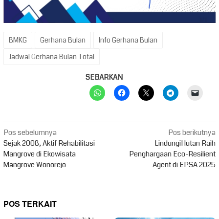
BMKG
Gerhana Bulan
Info Gerhana Bulan
Jadwal Gerhana Bulan Total
SEBARKAN
Navigasi
Pos sebelumnya
Pos berikutnya
pos
Sejak 2008, Aktif Rehabilitasi
LindungiHutan Raih
Mangrove di Ekowisata
Penghargaan Eco-Resilient
Mangrove Wonorejo
Agent di EPSA 2025
POS TERKAIT