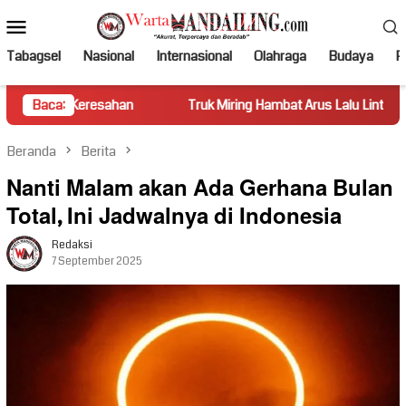
Loncat
Menu
ke
Mobile
konten
Tabagsel
Nasional
Internasional
Olahraga
Budaya
Po
sahan
Baca:
Truk Miring Hambat Arus Lalu Lintas di Jalan Panti–S
Beranda
Berita
Nanti Malam akan Ada Gerhana Bulan
Total, Ini Jadwalnya di Indonesia
Redaksi
7 September 2025