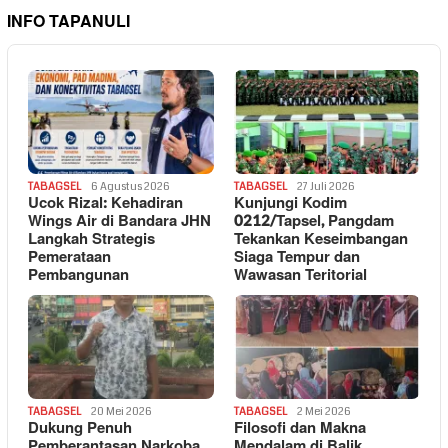
INFO TAPANULI
TABAGSEL
6 Agustus 2026
TABAGSEL
27 Juli 2026
Ucok Rizal: Kehadiran
Kunjungi Kodim
Wings Air di Bandara JHN
0212/Tapsel, Pangdam
Langkah Strategis
Tekankan Keseimbangan
Pemerataan
Siaga Tempur dan
Pembangunan
Wawasan Teritorial
TABAGSEL
20 Mei 2026
TABAGSEL
2 Mei 2026
Dukung Penuh
Filosofi dan Makna
Pemberantasan Narkoba,
Mendalam di Balik