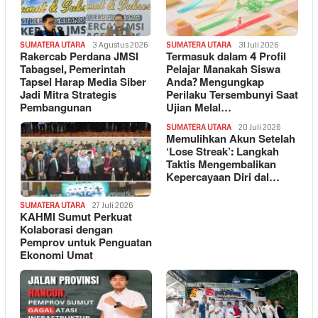
SUMATERA UTARA
3 Agustus 2026
SUMATERA UTARA
31 Juli 2026
Rakercab Perdana JMSI
Termasuk dalam 4 Profil
Tabagsel, Pemerintah
Pelajar Manakah Siswa
Tapsel Harap Media Siber
Anda? Mengungkap
Jadi Mitra Strategis
Perilaku Tersembunyi Saat
Pembangunan
Ujian Melal…
SUMATERA UTARA
20 Juli 2026
Memulihkan Akun Setelah
‘Lose Streak’: Langkah
Taktis Mengembalikan
Kepercayaan Diri dal…
SUMATERA UTARA
27 Juli 2026
KAHMI Sumut Perkuat
Kolaborasi dengan
Pemprov untuk Penguatan
Ekonomi Umat