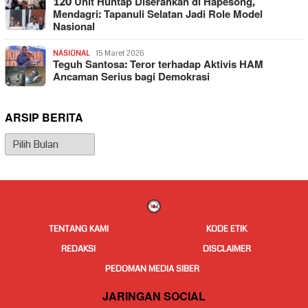
120 Unit Huntap Diserahkan di Hapesong,
Mendagri: Tapanuli Selatan Jadi Role Model
Nasional
NASIONAL
15 Maret 2026
Teguh Santosa: Teror terhadap Aktivis HAM
Ancaman Serius bagi Demokrasi
ARSIP BERITA
Arsip
Berita
TENTANG KAMI
KODE ETIK
REDAKSI
DISCLAIMER
PEDOMAN MEDIA SIBER
JARINGAN SOCIAL