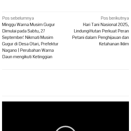
Navigasi
Pos sebelumnya
Pos berikutnya
pos
Minggu Warna Musim Gugur
Hari Tani Nasional 2025,
Dimulai pada Sabtu, 27
LindungiHutan Perkuat Peran
September! Nikmati Musim
Petani dalam Penghijauan dan
Gugur di Desa Otari, Prefektur
Ketahanan Iklim
Nagano | Perubahan Warna
Daun mengikuti Ketinggian
Pemutar
Video