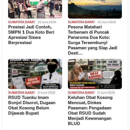
SUMATERA BARAT
20 Juni 2026
SUMATERA BARAT
20 Juni 2026
Prestasi Jadi Contoh,
Pesona Matahari
SMPN 1 Dua Koto Beri
Terbenam di Puncak
Apresiasi Siswa
Panaroma Dua Koto:
Berprestasi
Surga Tersembunyi
Pasaman yang Siap Jadi
Desti…
SUMATERA BARAT
13 Juni 2026
SUMATERA BARAT
12 Juni 2026
RSUD Tuanku Imam
Keluhan Obat Kosong
Bonjol Disorot, Dugaan
Mencuat, Dinkes
Obat Kosong Belum
Pasaman: Pengadaan
Dijawab Bupati
Obat RSUD Sudah
Menjadi Kewenangan
BLUD