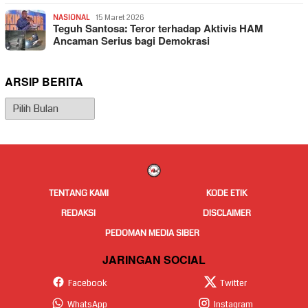
NASIONAL
15 Maret 2026
Teguh Santosa: Teror terhadap Aktivis HAM
Ancaman Serius bagi Demokrasi
ARSIP BERITA
Arsip
Berita
TENTANG KAMI
KODE ETIK
REDAKSI
DISCLAIMER
PEDOMAN MEDIA SIBER
JARINGAN SOCIAL
Facebook
Twitter
WhatsApp
Instagram