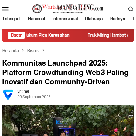
Loncat
Menu
ke
Mobile
konten
Tabagsel
Nasional
Internasional
Olahraga
Budaya
Po
um Picu Keresahan
Baca:
Truk Miring Hambat Arus Lalu Lintas di 
Beranda
Bisnis
Kommunitas Launchpad 2025:
Platform Crowdfunding Web3 Paling
Inovatif dan Community-Driven
Vritime
29 September 2025