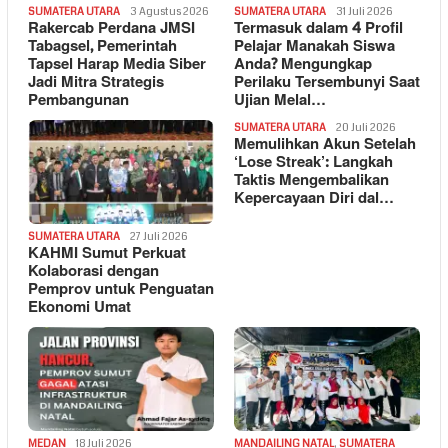
SUMATERA UTARA
3 Agustus 2026
SUMATERA UTARA
31 Juli 2026
Rakercab Perdana JMSI
Termasuk dalam 4 Profil
Tabagsel, Pemerintah
Pelajar Manakah Siswa
Tapsel Harap Media Siber
Anda? Mengungkap
Jadi Mitra Strategis
Perilaku Tersembunyi Saat
Pembangunan
Ujian Melal…
SUMATERA UTARA
20 Juli 2026
Memulihkan Akun Setelah
‘Lose Streak’: Langkah
Taktis Mengembalikan
Kepercayaan Diri dal…
SUMATERA UTARA
27 Juli 2026
KAHMI Sumut Perkuat
Kolaborasi dengan
Pemprov untuk Penguatan
Ekonomi Umat
MEDAN
18 Juli 2026
MANDAILING NATAL
,
SUMATERA