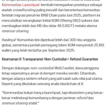
Kommunitas Launchpad
kembali menegaskan posisinya sebagai
wadah
crowdfunding
paling inovatif dan berorientasi komunitas.
Setelah migrasi penuh ke BNB Chain pada Juni 2025, platform ini
mencatatkan serangkaian Initial KOM Offering (IKO) sukses dan
membagikan lebih dari 416 ribu dolar AS (USDT) melalui skema
revenue-sharing
.
Hasilnya? Komunitas kini diperkuat lebih dari 300 ribu anggota
global, sementara jumlah pemegang token KOM menyentuh 25.189
wallet yang telah terdaftar per September 2025.
Keamanan & Transparansi: Non-Custodial + Refund Guarantee
Dengan dukungan
non-custodial Web3 wallet
, dana pengguna
tetap sepenuhnya aman di dompet mereka sendiri. Ditambah,
dengan adanya sistem refund yang jadi salah satu nilai jual utama.
Seperti yang dikatakan seorang analis blockchain di X:
“Kommunitas bukan hanya launchpad, tapi ekosistem yang benar-
benar melindungi komunitasnya dengan jaminan
refund
dan
revenue sharing
stabil.”