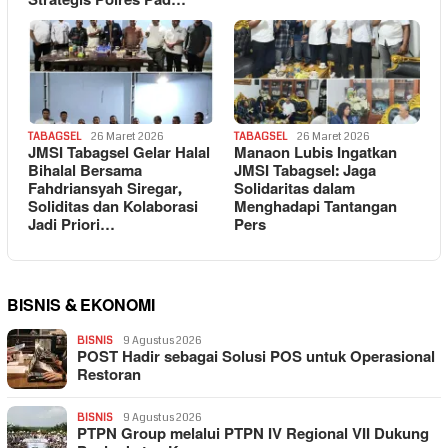
Strategis Polres Pad…
TABAGSEL
26 Maret 2026
TABAGSEL
26 Maret 2026
JMSI Tabagsel Gelar Halal
Manaon Lubis Ingatkan
Bihalal Bersama
JMSI Tabagsel: Jaga
Fahdriansyah Siregar,
Solidaritas dalam
Soliditas dan Kolaborasi
Menghadapi Tantangan
Jadi Priori…
Pers
BISNIS & EKONOMI
BISNIS
9 Agustus 2026
POST Hadir sebagai Solusi POS untuk Operasional
Restoran
BISNIS
9 Agustus 2026
PTPN Group melalui PTPN IV Regional VII Dukung