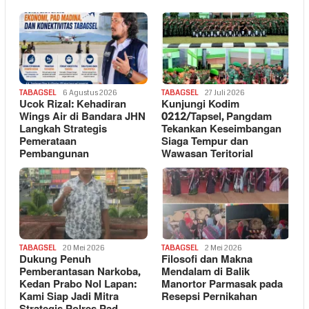
TABAGSEL
6 Agustus 2026
TABAGSEL
27 Juli 2026
Ucok Rizal: Kehadiran
Kunjungi Kodim
Wings Air di Bandara JHN
0212/Tapsel, Pangdam
Langkah Strategis
Tekankan Keseimbangan
Pemerataan
Siaga Tempur dan
Pembangunan
Wawasan Teritorial
TABAGSEL
20 Mei 2026
TABAGSEL
2 Mei 2026
Dukung Penuh
Filosofi dan Makna
Pemberantasan Narkoba,
Mendalam di Balik
Kedan Prabo Nol Lapan:
Manortor Parmasak pada
Kami Siap Jadi Mitra
Resepsi Pernikahan