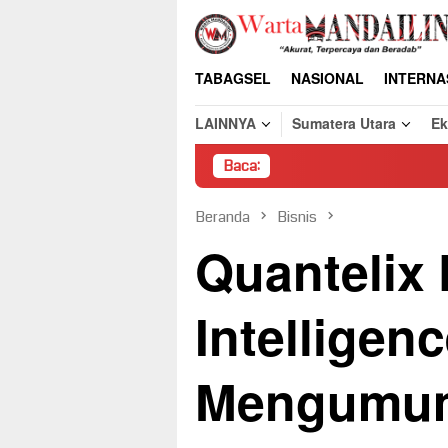
Loncat
ke
konten
TABAGSEL
NASIONAL
INTERNA
LAINNYA
Sumatera Utara
E
Baca:
Pembongkaran P
Beranda
Bisnis
Quantelix 
Intellige
Mengumu