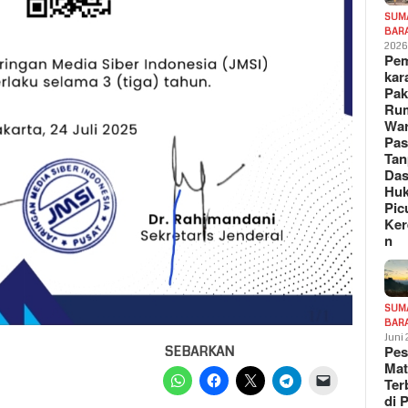
SUM
BAR
202
Pe
kar
Pak
Ru
War
Pa
Tan
Das
Hu
Pic
Ker
n
SUM
BAR
Juni
Pe
SEBARKAN
Mat
Te
di 