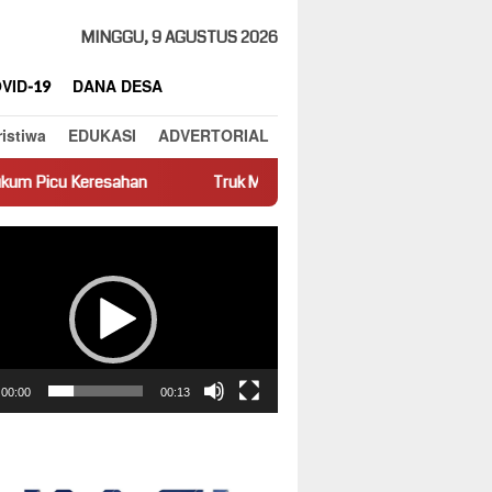
MINGGU, 9 AGUSTUS 2026
VID-19
DANA DESA
ristiwa
EDUKASI
ADVERTORIAL
n
Truk Miring Hambat Arus Lalu Lintas di Jalan Panti–Simpan
ar
00:00
00:13