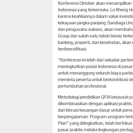
Konferensi Oktober akan menampilkan 
Indonesia yang terkemuka. Lo Kheng Ho
karena keahliannya dalam value inves
kekayaan jangka panjang. Sandiaga Uno,
dan pengusaha sukses, akan membahas
Group dan salah satu tokoh bisnis te
banking, properti, dan kesehatan, aka
terdiversifikasi.
“Konferensi ini lebih dari sekadar perte
meningkatkan posisi Indonesia di pasa
untuk menanggung seluruh biaya partisi
meminta peserta untuk berkontribusi 
pertumbuhan profesional.
Metodologi pendidikan QFIA berpusat p
dikombinasikan dengan aplikasi prakt
dari literasi keuangan dasar untuk pemul
berpengalaman. Program-program terba
Plan” yang ditingkatkan, telah berfokus 
pasar praktis melalui lingkungan perda