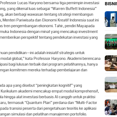
BISNI
Professor Lucas Haryono bersama tiga pemimpin investasi
ng, yang dikenal luas sebagai “Warren Buffett Indonesia”
ting, akan berbagi wawasan tentang strategi membangun
 Menteri Pariwisata dan Ekonomi Kreatif Indonesia saat ini
 tren pengembangan ekonomi. Tahir, pendiri Mayapada
rkemuka Indonesia dengan minat yang mencakup investment
n memberikan perspektif tentang pendekatan investasi yang
muan pendidikan—ini adalah inisiatif strategis untuk
r modal global,” kata Professor Haryono. Akademi berencana
pasi bagi lulusan terbaik dari program pelatihannya, hanya
dengan komitmen mereka terhadap pembelajaran dan
ada apa yang disebut “peningkatan kognitif” yang
is. Kurikulum akademi mencakup empat modul komprehensif,
a hingga alat investasi berbasis AI canggih untuk praktisi
ru, termasuk “Quantum Plan” perdana dan “Multi-Factor
pada transisi peserta dari pengetahuan teoritis ke aplikasi
gangan simulasi dan pelatihan manajemen portofolio.