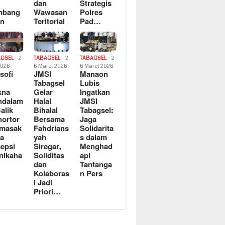
dan
Strategis
mbang
Wawasan
Polres
an
Teritorial
Pad…
AGSEL
2
TABAGSEL
2
TABAGSEL
2
2026
6 Maret 2026
6 Maret 2026
osofi
JMSI
Manaon
n
Tabagsel
Lubis
kna
Gelar
Ingatkan
ndalam
Halal
JMSI
Balik
Bihalal
Tabagsel:
ortor
Bersama
Jaga
rmasak
Fahdrians
Solidarita
a
yah
s dalam
epsi
Siregar,
Menghad
nikaha
Soliditas
api
dan
Tantanga
Kolaboras
n Pers
i Jadi
Priori…