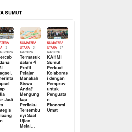
TA SUMUT
ATERA
SUMATERA
SUMATERA
RA
3
UTARA
31
UTARA
27
tus 2026
Juli 2026
Juli 2026
ercab
Termasuk
KAHMI
dana
dalam 4
Sumut
SI
Profil
Perkuat
agsel,
Pelajar
Kolaboras
erinta
Manakah
i dengan
apsel
Siswa
Pemprov
ap
Anda?
untuk
ia
Mengung
Penguata
er Jadi
kap
n
ra
Perilaku
Ekonomi
ategis
Tersembu
Umat
mbang
nyi Saat
an
Ujian
Melal…