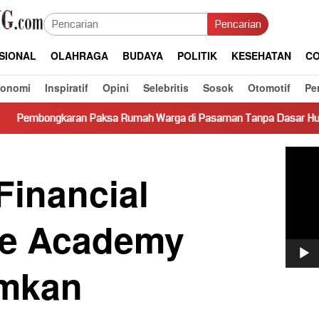
Pencarian
SIONAL
OLAHRAGA
BUDAYA
POLITIK
KESEHATAN
CO
konomi
Inspiratif
Opini
Selebritis
Sosok
Otomotif
Pe
aksa Rumah Warga di Pasaman Tanpa Dasar Hukum Picu Keresaha
Pemut
Video
Financial
nce Academy
mkan