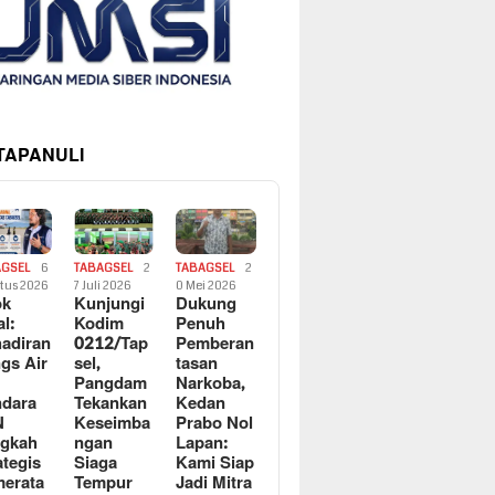
 TAPANULI
AGSEL
6
TABAGSEL
2
TABAGSEL
2
tus 2026
7 Juli 2026
0 Mei 2026
ok
Kunjungi
Dukung
al:
Kodim
Penuh
adiran
0212/Tap
Pemberan
gs Air
sel,
tasan
Pangdam
Narkoba,
dara
Tekankan
Kedan
N
Keseimba
Prabo Nol
ngkah
ngan
Lapan:
ategis
Siaga
Kami Siap
erata
Tempur
Jadi Mitra