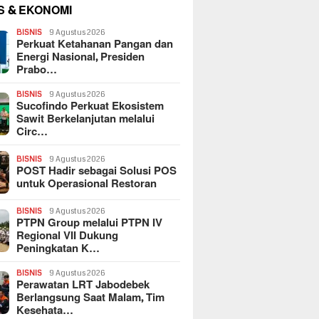
S & EKONOMI
BISNIS
9 Agustus 2026
Perkuat Ketahanan Pangan dan
Energi Nasional, Presiden
Prabo…
BISNIS
9 Agustus 2026
Sucofindo Perkuat Ekosistem
Sawit Berkelanjutan melalui
Circ…
BISNIS
9 Agustus 2026
POST Hadir sebagai Solusi POS
untuk Operasional Restoran
BISNIS
9 Agustus 2026
PTPN Group melalui PTPN IV
Regional VII Dukung
Peningkatan K…
BISNIS
9 Agustus 2026
Perawatan LRT Jabodebek
Berlangsung Saat Malam, Tim
Kesehata…