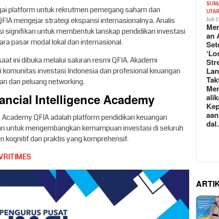
SUM
agai platform untuk rekrutmen pemegang saham dan
UTA
A mengejar strategi ekspansi internasionalnya. Analis
Juli 
Mem
nsi signifikan untuk membentuk lanskap pendidikan investasi
an 
a pasar modal lokal dan internasional.
Set
‘Lo
aat ini dibuka melalui saluran resmi QFIA. Akademi
Str
La
 komunitas investasi Indonesia dan profesional keuangan
Tak
tan dan peluang networking.
Me
ancial Intelligence Academy
ali
Kep
aan
nce Academy QFIA adalah platform pendidikan keuangan
da
ikan untuk mengembangkan kemampuan investasi di seluruh
n kognitif dan praktis yang komprehensif.
VRITIMES
ARTI