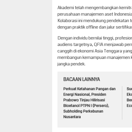
Akademi telah mengembangkan kemitraa
perusahaan manajemen aset Indonesia,
Kolaborasi ini mendukung pendekatan 
dengan praktik offline dan jalur sertifikas
Dengan individu bernilai tinggi, profes
audiens targetnya, QFIA menjawab pe
canggih di ekonomi Asia Tenggara ya
membangun kemampuan manajemen kekay
jangka pendek.
BACAAN LAINNYA
Perkuat Ketahanan Pangan dan
Su
Energi Nasional, Presiden
Ek
Prabowo Tinjau Hilirisasi
Ber
Bioetanol PTPN I (Persero),
Ec
Subholding Perkebunan
Nusantara