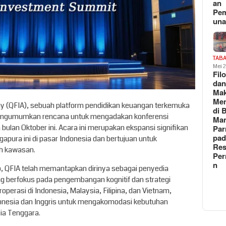
an
Pe
un
TAB
Mei 
Fil
da
Ma
Me
emy (QFIA), sebuah platform pendidikan keuangan terkemuka
di 
mengumumkan rencana untuk mengadakan konferensi
Man
 bulan Oktober ini. Acara ini merupakan ekspansi signifikan
Pa
pad
apura ini di pasar Indonesia dan bertujuan untuk
Res
h kawasan.
Per
n
o, QFIA telah memantapkan dirinya sebagai penyedia
g berfokus pada pengembangan kognitif dan strategi
eroperasi di Indonesia, Malaysia, Filipina, dan Vietnam,
nesia dan Inggris untuk mengakomodasi kebutuhan
sia Tenggara.