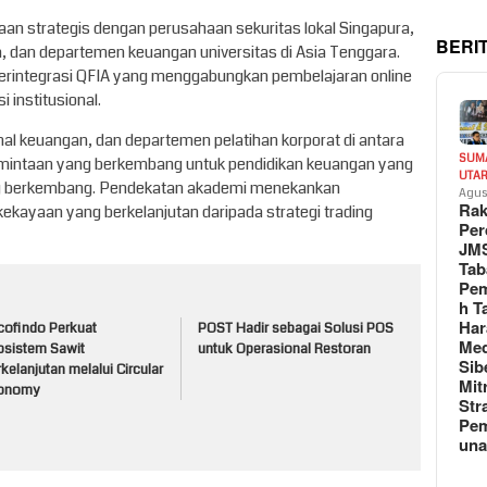
n strategis dengan perusahaan sekuritas lokal Singapura,
BERI
 dan departemen keuangan universitas di Asia Tenggara.
terintegrasi QFIA yang menggabungkan pembelajaran online
i institusional.
ional keuangan, dan departemen pelatihan korporat di antara
SUM
rmintaan yang berkembang untuk pendidikan keuangan yang
UTA
ng berkembang. Pendekatan akademi menekankan
Agus
Rak
aan yang berkelanjutan daripada strategi trading
Per
JM
Tab
Pem
h T
Har
cofindo Perkuat
POST Hadir sebagai Solusi POS
Med
osistem Sawit
untuk Operasional Restoran
Sib
kelanjutan melalui Circular
Mit
onomy
Str
Pe
un