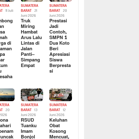
ATERA
SUMATERA
SUMATERA
AT
11 Juli
BARAT
21
BARAT
20
6
Juni 2026
Juni 2026
mbong
Truk
Prestasi
an
Miring
Jadi
sa
Hambat
Contoh,
mah
Arus Lalu
SMPN 1
ga di
Lintas di
Dua Koto
saman
Jalan
Beri
pa
Panti–
Apresiasi
ar
Simpang
Siswa
kum
Empat
Berpresta
u
si
esaha
ATERA
SUMATERA
SUMATERA
AT
20
BARAT
13
BARAT
12
 2026
Juni 2026
Juni 2026
sona
RSUD
Keluhan
ahari
Tuanku
Obat
rbenam
Imam
Kosong
Puncak
Bonjol
Mencuat,