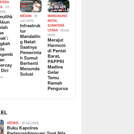
ATERA
RA
20
2026
ulihk
MEDAN
18
MANDAILING
Akun
Juli 2026
NATAL
,
Infrastruk
SUMATERA
elah
tur
UTARA
18 Juli
se
Mandailin
2026
eak’:
Merajut
g Natal:
ngkah
Harmoni
Saatnya
tis
di Pantai
Pemerinta
ngemb
Barat,
h Sumut
kan
PAPPRI
Berhenti
ercay
Madina
Menunda
 Diri
Gelar
Solusi
l…
Temu
Ramah
Pengurus
KEL
ARTIKEL
10 Juli 2026
Buku Kapolres
Padangsidimpuan: Saat Nila…