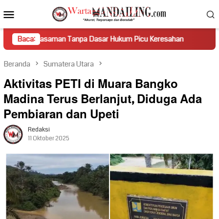
Loncat
Menu
ke
Mobile
konten
man Tanpa Dasar Hukum Picu Keresahan
Baca:
Truk Miring Hambat
Beranda
Sumatera Utara
Aktivitas PETI di Muara Bangko
Madina Terus Berlanjut, Diduga Ada
Pembiaran dan Upeti
Redaksi
11 Oktober 2025