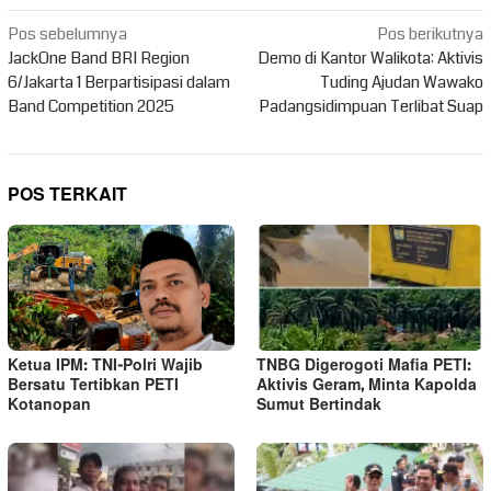
Navigasi
Pos sebelumnya
Pos berikutnya
pos
JackOne Band BRI Region
Demo di Kantor Walikota: Aktivis
6/Jakarta 1 Berpartisipasi dalam
Tuding Ajudan Wawako
Band Competition 2025
Padangsidimpuan Terlibat Suap
POS TERKAIT
Ketua IPM: TNI-Polri Wajib
TNBG Digerogoti Mafia PETI:
Bersatu Tertibkan PETI
Aktivis Geram, Minta Kapolda
Kotanopan
Sumut Bertindak