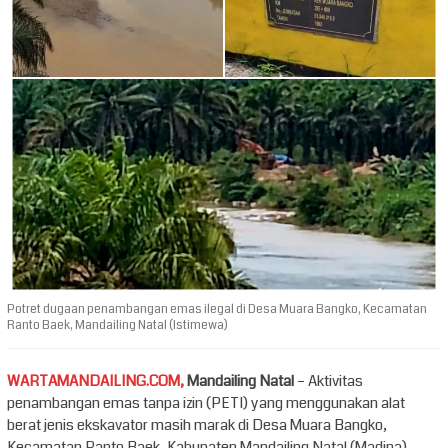
Potret dugaan penambangan emas ilegal di Desa Muara Bangko, Kecamatan
Ranto Baek, Mandailing Natal (Istimewa)
WARTAMANDAILING.COM,
Mandailing Natal
– Aktivitas
penambangan emas tanpa izin (PETI) yang menggunakan alat
berat jenis ekskavator masih marak di Desa Muara Bangko,
Kecamatan Ranto Baek, Kabupaten Mandailing Natal (Madina),