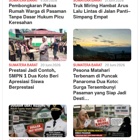
SUMATERA BARAT
11 Juli 2026
SUMATERA BARAT
21 Juni 2026
Pembongkaran Paksa
Truk Miring Hambat Arus
Rumah Warga di Pasaman
Lalu Lintas di Jalan Panti–
Tanpa Dasar Hukum Picu
Simpang Empat
Keresahan
SUMATERA BARAT
20 Juni 2026
SUMATERA BARAT
20 Juni 2026
Prestasi Jadi Contoh,
Pesona Matahari
SMPN 1 Dua Koto Beri
Terbenam di Puncak
Apresiasi Siswa
Panaroma Dua Koto:
Berprestasi
Surga Tersembunyi
Pasaman yang Siap Jadi
Desti…