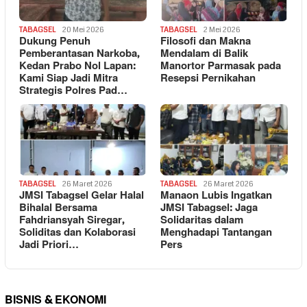
TABAGSEL
20 Mei 2026
TABAGSEL
2 Mei 2026
Dukung Penuh
Filosofi dan Makna
Pemberantasan Narkoba,
Mendalam di Balik
Kedan Prabo Nol Lapan:
Manortor Parmasak pada
Kami Siap Jadi Mitra
Resepsi Pernikahan
Strategis Polres Pad…
TABAGSEL
26 Maret 2026
TABAGSEL
26 Maret 2026
JMSI Tabagsel Gelar Halal
Manaon Lubis Ingatkan
Bihalal Bersama
JMSI Tabagsel: Jaga
Fahdriansyah Siregar,
Solidaritas dalam
Soliditas dan Kolaborasi
Menghadapi Tantangan
Jadi Priori…
Pers
BISNIS & EKONOMI