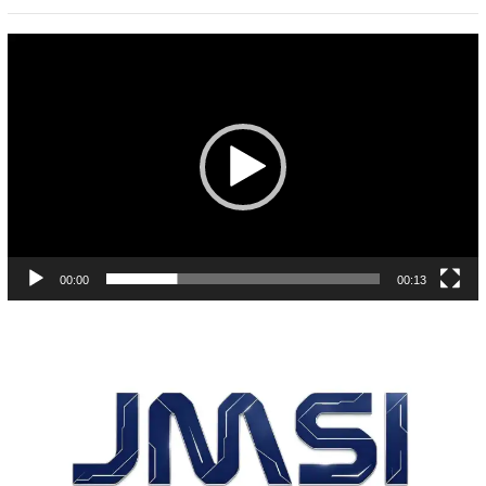
Pemutar
Video
00:00
00:13