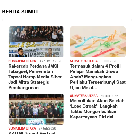
BERITA SUMUT
SUMATERA UTARA
3 Agustus 2026
SUMATERA UTARA
31 Juli 2026
Rakercab Perdana JMSI
Termasuk dalam 4 Profil
Tabagsel, Pemerintah
Pelajar Manakah Siswa
Tapsel Harap Media Siber
Anda? Mengungkap
Jadi Mitra Strategis
Perilaku Tersembunyi Saat
Pembangunan
Ujian Melal…
SUMATERA UTARA
20 Juli 2026
Memulihkan Akun Setelah
‘Lose Streak’: Langkah
Taktis Mengembalikan
Kepercayaan Diri dal…
SUMATERA UTARA
27 Juli 2026
KAHMI Sumut Perkuat