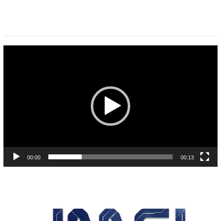
Pemutar
Video
00:00
00:13