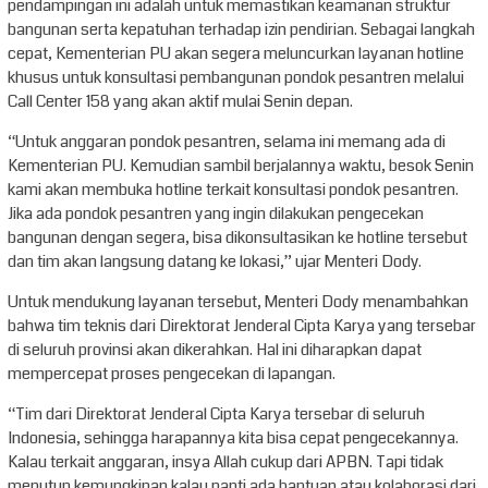
pendampingan ini adalah untuk memastikan keamanan struktur
bangunan serta kepatuhan terhadap izin pendirian. Sebagai langkah
cepat, Kementerian PU akan segera meluncurkan layanan hotline
khusus untuk konsultasi pembangunan pondok pesantren melalui
Call Center 158 yang akan aktif mulai Senin depan.
“Untuk anggaran pondok pesantren, selama ini memang ada di
Kementerian PU. Kemudian sambil berjalannya waktu, besok Senin
kami akan membuka hotline terkait konsultasi pondok pesantren.
Jika ada pondok pesantren yang ingin dilakukan pengecekan
bangunan dengan segera, bisa dikonsultasikan ke hotline tersebut
dan tim akan langsung datang ke lokasi,” ujar Menteri Dody.
Untuk mendukung layanan tersebut, Menteri Dody menambahkan
bahwa tim teknis dari Direktorat Jenderal Cipta Karya yang tersebar
di seluruh provinsi akan dikerahkan. Hal ini diharapkan dapat
mempercepat proses pengecekan di lapangan.
“Tim dari Direktorat Jenderal Cipta Karya tersebar di seluruh
Indonesia, sehingga harapannya kita bisa cepat pengecekannya.
Kalau terkait anggaran, insya Allah cukup dari APBN. Tapi tidak
menutup kemungkinan kalau nanti ada bantuan atau kolaborasi dari