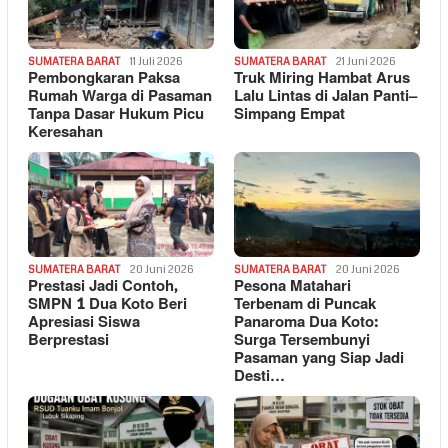
SUMATERA BARAT
11 Juli 2026
SUMATERA BARAT
21 Juni 2026
Pembongkaran Paksa
Truk Miring Hambat Arus
Rumah Warga di Pasaman
Lalu Lintas di Jalan Panti–
Tanpa Dasar Hukum Picu
Simpang Empat
Keresahan
SUMATERA BARAT
20 Juni 2026
SUMATERA BARAT
20 Juni 2026
Prestasi Jadi Contoh,
Pesona Matahari
SMPN 1 Dua Koto Beri
Terbenam di Puncak
Apresiasi Siswa
Panaroma Dua Koto:
Berprestasi
Surga Tersembunyi
Pasaman yang Siap Jadi
Desti…