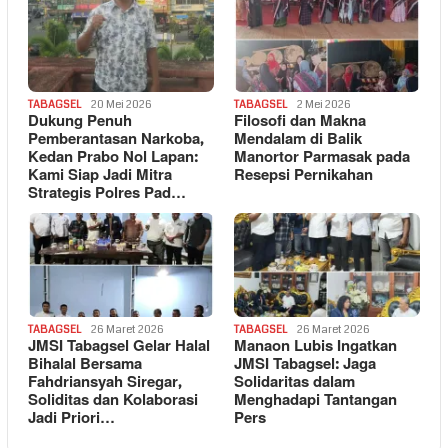
TABAGSEL
20 Mei 2026
TABAGSEL
2 Mei 2026
Dukung Penuh
Filosofi dan Makna
Pemberantasan Narkoba,
Mendalam di Balik
Kedan Prabo Nol Lapan:
Manortor Parmasak pada
Kami Siap Jadi Mitra
Resepsi Pernikahan
Strategis Polres Pad…
TABAGSEL
26 Maret 2026
TABAGSEL
26 Maret 2026
JMSI Tabagsel Gelar Halal
Manaon Lubis Ingatkan
Bihalal Bersama
JMSI Tabagsel: Jaga
Fahdriansyah Siregar,
Solidaritas dalam
Soliditas dan Kolaborasi
Menghadapi Tantangan
Jadi Priori…
Pers