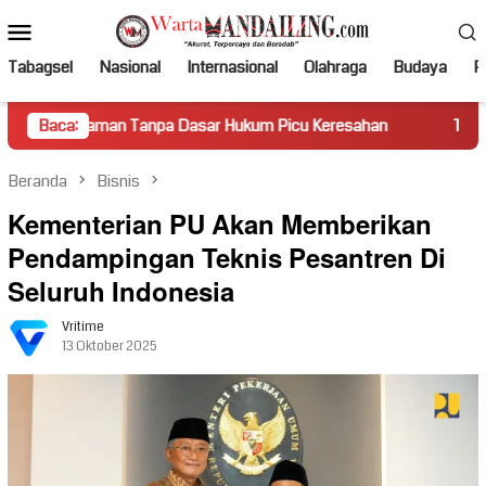
Loncat
Menu
ke
Mobile
konten
Tabagsel
Nasional
Internasional
Olahraga
Budaya
Po
n Tanpa Dasar Hukum Picu Keresahan
Baca:
Truk Miring Hambat 
Beranda
Bisnis
Kementerian PU Akan Memberikan
Pendampingan Teknis Pesantren Di
Seluruh Indonesia
Vritime
13 Oktober 2025