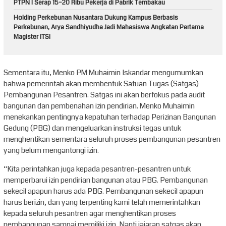
PTPN I Serap 15–20 Ribu Pekerja di Pabrik Tembakau
Holding Perkebunan Nusantara Dukung Kampus Berbasis
Perkebunan, Arya Sandhiyudha Jadi Mahasiswa Angkatan Pertama
Magister ITSI
Sementara itu, Menko PM Muhaimin Iskandar mengumumkan
bahwa pemerintah akan membentuk Satuan Tugas (Satgas)
Pembangunan Pesantren. Satgas ini akan berfokus pada audit
bangunan dan pembenahan izin pendirian. Menko Muhaimin
menekankan pentingnya kepatuhan terhadap Perizinan Bangunan
Gedung (PBG) dan mengeluarkan instruksi tegas untuk
menghentikan sementara seluruh proses pembangunan pesantren
yang belum mengantongi izin.
“Kita perintahkan juga kepada pesantren-pesantren untuk
memperbarui izin pendirian bangunan atau PBG. Pembangunan
sekecil apapun harus ada PBG. Pembangunan sekecil apapun
harus berizin, dan yang terpenting kami telah memerintahkan
kepada seluruh pesantren agar menghentikan proses
pembangunan sampai memiliki izin. Nanti jajaran satgas akan