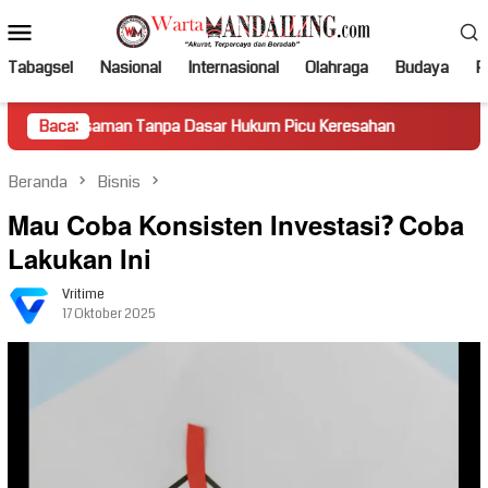
Loncat
Menu
ke
Mobile
konten
Tabagsel
Nasional
Internasional
Olahraga
Budaya
Po
aman Tanpa Dasar Hukum Picu Keresahan
Baca:
Truk Miring Hamb
Beranda
Bisnis
Mau Coba Konsisten Investasi? Coba
Lakukan Ini
Vritime
17 Oktober 2025