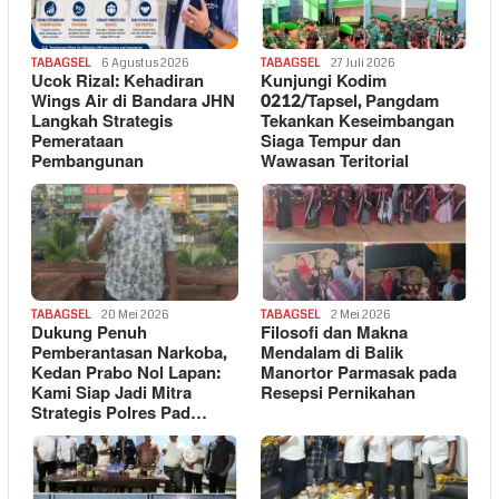
TABAGSEL
6 Agustus 2026
TABAGSEL
27 Juli 2026
Ucok Rizal: Kehadiran
Kunjungi Kodim
Wings Air di Bandara JHN
0212/Tapsel, Pangdam
Langkah Strategis
Tekankan Keseimbangan
Pemerataan
Siaga Tempur dan
Pembangunan
Wawasan Teritorial
TABAGSEL
20 Mei 2026
TABAGSEL
2 Mei 2026
Dukung Penuh
Filosofi dan Makna
Pemberantasan Narkoba,
Mendalam di Balik
Kedan Prabo Nol Lapan:
Manortor Parmasak pada
Kami Siap Jadi Mitra
Resepsi Pernikahan
Strategis Polres Pad…