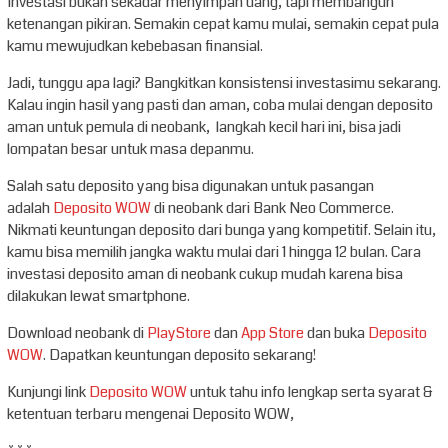
Investasi bukan sekadar menyimpan uang, tapi membangun
ketenangan pikiran. Semakin cepat kamu mulai, semakin cepat pula
kamu mewujudkan kebebasan finansial.
Jadi, tunggu apa lagi? Bangkitkan konsistensi investasimu sekarang.
Kalau ingin hasil yang pasti dan aman, coba mulai dengan deposito
aman untuk pemula di neobank, langkah kecil hari ini, bisa jadi
lompatan besar untuk masa depanmu.
Salah satu deposito yang bisa digunakan untuk pasangan
adalah
Deposito WOW
di neobank dari Bank Neo Commerce.
Nikmati keuntungan deposito dari bunga yang kompetitif. Selain itu,
kamu bisa memilih jangka waktu mulai dari 1 hingga 12 bulan. Cara
investasi deposito aman di neobank cukup mudah karena bisa
dilakukan lewat smartphone.
Download neobank di
PlayStore
dan
App Store
dan buka
Deposito
WOW
. Dapatkan keuntungan deposito sekarang!
Kunjungi link
Deposito WOW
untuk tahu info lengkap serta syarat &
ketentuan terbaru mengenai Deposito WOW,