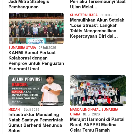
Jadi Mitra Strategis
Perilaku Tersembunyi Saat
Pembangunan
Ujian Melal…
SUMATERA UTARA
20 Juli 2026
Memulihkan Akun Setelah
‘Lose Streak’: Langkah
Taktis Mengembalikan
Kepercayaan Diri dal…
SUMATERA UTARA
27 Juli 2026
KAHMI Sumut Perkuat
Kolaborasi dengan
Pemprov untuk Penguatan
Ekonomi Umat
MEDAN
18 Juli 2026
MANDAILING NATAL
,
SUMATERA
Infrastruktur Mandailing
UTARA
18 Juli 2026
Merajut Harmoni di Pantai
Natal: Saatnya Pemerintah
Barat, PAPPRI Madina
Sumut Berhenti Menunda
Gelar Temu Ramah
Solusi