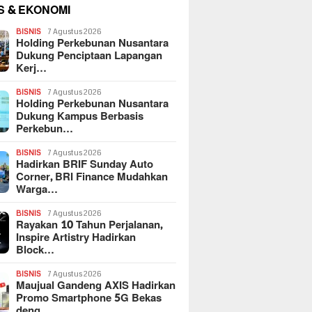
S & EKONOMI
BISNIS
7 Agustus 2026
Holding Perkebunan Nusantara
Dukung Penciptaan Lapangan
Kerj…
BISNIS
7 Agustus 2026
Holding Perkebunan Nusantara
Dukung Kampus Berbasis
Perkebun…
BISNIS
7 Agustus 2026
Hadirkan BRIF Sunday Auto
Corner, BRI Finance Mudahkan
Warga…
BISNIS
7 Agustus 2026
Rayakan 10 Tahun Perjalanan,
Inspire Artistry Hadirkan
Block…
BISNIS
7 Agustus 2026
Maujual Gandeng AXIS Hadirkan
Promo Smartphone 5G Bekas
deng…