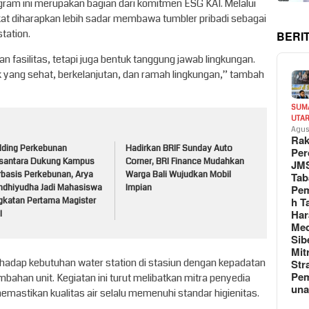
ogram ini merupakan bagian dari komitmen ESG KAI. Melalui
at diharapkan lebih sadar membawa tumbler pribadi sebagai
tation.
BERI
n fasilitas, tetapi juga bentuk tanggung jawab lingkungan.
k yang sehat, berkelanjutan, dan ramah lingkungan,” tambah
SUM
UTA
Agus
Rak
lding Perkebunan
Hadirkan BRIF Sunday Auto
Per
santara Dukung Kampus
Corner, BRI Finance Mudahkan
JM
rbasis Perkebunan, Arya
Warga Bali Wujudkan Mobil
Tab
Pem
ndhiyudha Jadi Mahasiswa
Impian
h T
gkatan Pertama Magister
Har
I
Med
Sib
Mit
rhadap kebutuhan water station di stasiun dengan kepadatan
Str
Pe
ahan unit. Kegiatan ini turut melibatkan mitra penyedia
un
astikan kualitas air selalu memenuhi standar higienitas.