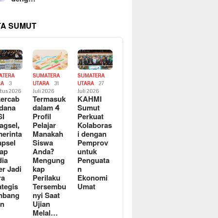
TA SUMUT
ATERA
SUMATERA
SUMATERA
RA
3
UTARA
31
UTARA
27
tus 2026
Juli 2026
Juli 2026
ercab
Termasuk
KAHMI
dana
dalam 4
Sumut
SI
Profil
Perkuat
agsel,
Pelajar
Kolaboras
erinta
Manakah
i dengan
apsel
Siswa
Pemprov
ap
Anda?
untuk
ia
Mengung
Penguata
er Jadi
kap
n
ra
Perilaku
Ekonomi
ategis
Tersembu
Umat
mbang
nyi Saat
an
Ujian
Melal…