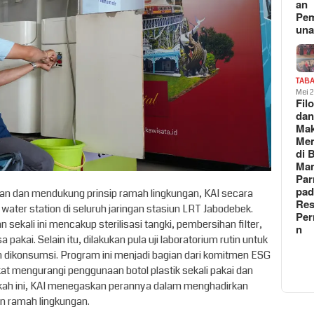
an
Pe
un
TAB
Mei 
Fil
da
Ma
Me
di 
Man
Pa
pad
an dan mendukung prinsip ramah lingkungan, KAI secara
Res
water station di seluruh jaringan stasiun LRT Jabodebek.
Per
 sekali ini mencakup sterilisasi tangki, pembersihan filter,
n
kai. Selain itu, dilakukan pula uji laboratorium rutin untuk
n dikonsumsi. Program ini menjadi bagian dari komitmen ESG
t mengurangi penggunaan botol plastik sekali pakai dan
gkah ini, KAI menegaskan perannya dalam menghadirkan
an ramah lingkungan.