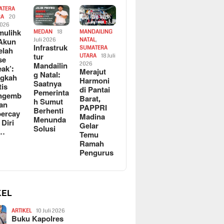
ATERA
RA
20
2026
ulihk
MEDAN
18
MANDAILING
Akun
Juli 2026
NATAL
,
Infrastruk
SUMATERA
elah
tur
UTARA
18 Juli
se
Mandailin
2026
eak’:
Merajut
g Natal:
ngkah
Harmoni
Saatnya
tis
di Pantai
Pemerinta
ngemb
Barat,
h Sumut
kan
PAPPRI
Berhenti
ercay
Madina
Menunda
 Diri
Gelar
Solusi
l…
Temu
Ramah
Pengurus
KEL
ARTIKEL
10 Juli 2026
Buku Kapolres