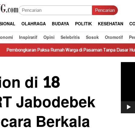
Pencarian
SIONAL
OLAHRAGA
BUDAYA
POLITIK
KESEHATAN
CO
konomi
Inspiratif
Opini
Selebritis
Sosok
Otomotif
Pe
aksa Rumah Warga di Pasaman Tanpa Dasar Hukum Picu Keresaha
Pemut
Video
ion di 18
RT Jabodebek
cara Berkala