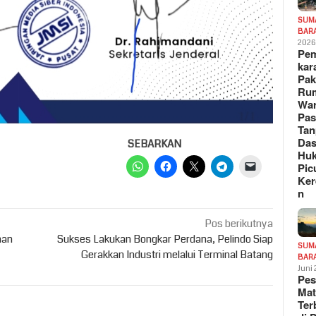
SUM
BAR
202
Pe
kar
Pak
Ru
War
Pa
Tan
Das
SEBARKAN
Hu
Pic
Ker
n
Pos berikutnya
man
Sukses Lakukan Bongkar Perdana, Pelindo Siap
SUM
Gerakkan Industri melalui Terminal Batang
BAR
Juni
Pe
Mat
Te