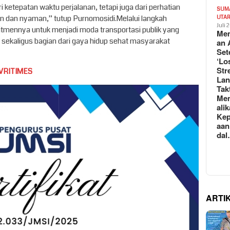
i ketepatan waktu perjalanan, tetapi juga dari perhatian
SUM
n dan nyaman,” tutup Purnomosidi.Melalui langkah
UTA
Juli 
itmennya untuk menjadi moda transportasi publik yang
Mem
 sekaligus bagian dari gaya hidup sehat masyarakat
an 
Set
‘Lo
Str
VRITIMES
La
Tak
Me
ali
Kep
aan
da
ARTI