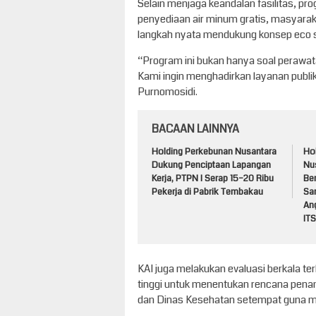
Selain menjaga keandalan fasilitas, pr
penyediaan air minum gratis, masyarak
langkah nyata mendukung konsep eco s
“Program ini bukan hanya soal perawata
Kami ingin menghadirkan layanan publi
Purnomosidi.
BACAAN LAINNYA
Holding Perkebunan Nusantara
Ho
Dukung Penciptaan Lapangan
Nu
Kerja, PTPN I Serap 15–20 Ribu
Be
Pekerja di Pabrik Tembakau
Sa
An
ITS
KAI juga melakukan evaluasi berkala te
tinggi untuk menentukan rencana penamb
dan Dinas Kesehatan setempat guna mem