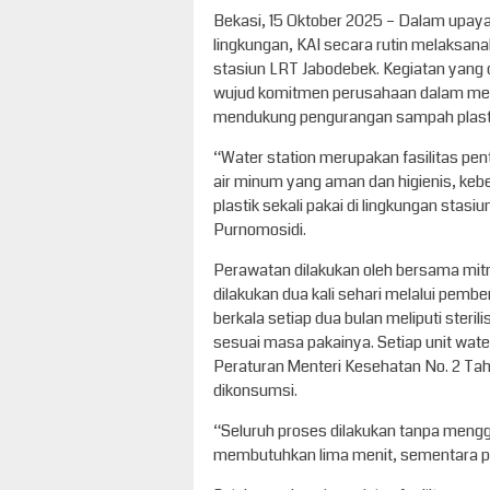
Bekasi, 15 Oktober 2025 – Dalam upay
lingkungan, KAI secara rutin melaksanak
stasiun LRT Jabodebek. Kegiatan yang di
wujud komitmen perusahaan dalam meny
mendukung pengurangan sampah plast
“Water station merupakan fasilitas p
air minum yang aman dan higienis, k
plastik sekali pakai di lingkungan sta
Purnomosidi.
Perawatan dilakukan oleh bersama mitra
dilakukan dua kali sehari melalui pemb
berkala setiap dua bulan meliputi steri
sesuai masa pakainya. Setiap unit water
Peraturan Menteri Kesehatan No. 2 Tah
dikonsumsi.
“Seluruh proses dilakukan tanpa mengg
membutuhkan lima menit, sementara per