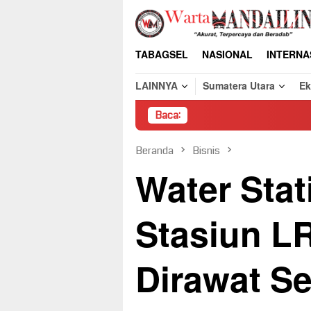
Loncat
ke
konten
TABAGSEL
NASIONAL
INTERNA
LAINNYA
Sumatera Utara
E
Baca:
Pembongkaran P
Beranda
Bisnis
Water Stat
Stasiun L
Dirawat Se