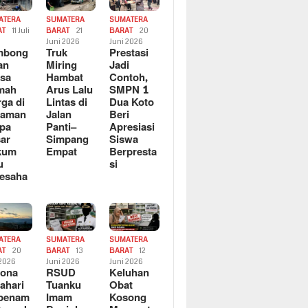
ATERA
SUMATERA
SUMATERA
AT
11 Juli
BARAT
21
BARAT
20
6
Juni 2026
Juni 2026
mbong
Truk
Prestasi
an
Miring
Jadi
sa
Hambat
Contoh,
mah
Arus Lalu
SMPN 1
ga di
Lintas di
Dua Koto
saman
Jalan
Beri
pa
Panti–
Apresiasi
ar
Simpang
Siswa
kum
Empat
Berpresta
u
si
esaha
ATERA
SUMATERA
SUMATERA
AT
20
BARAT
13
BARAT
12
 2026
Juni 2026
Juni 2026
sona
RSUD
Keluhan
ahari
Tuanku
Obat
rbenam
Imam
Kosong