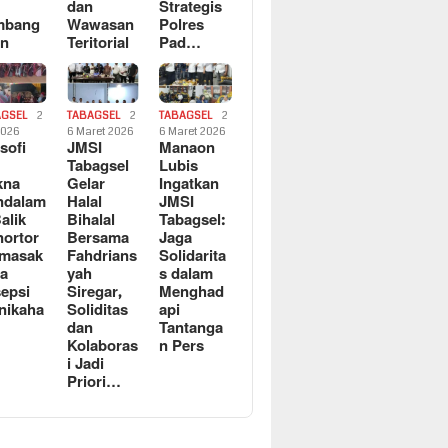
dan
Strategis
mbang
Wawasan
Polres
an
Teritorial
Pad…
AGSEL
2
TABAGSEL
2
TABAGSEL
2
2026
6 Maret 2026
6 Maret 2026
osofi
JMSI
Manaon
n
Tabagsel
Lubis
kna
Gelar
Ingatkan
ndalam
Halal
JMSI
Balik
Bihalal
Tabagsel:
ortor
Bersama
Jaga
rmasak
Fahdrians
Solidarita
a
yah
s dalam
epsi
Siregar,
Menghad
nikaha
Soliditas
api
dan
Tantanga
Kolaboras
n Pers
i Jadi
Priori…