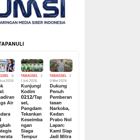
 TAPANULI
AGSEL
6
TABAGSEL
2
TABAGSEL
2
tus 2026
7 Juli 2026
0 Mei 2026
ok
Kunjungi
Dukung
al:
Kodim
Penuh
adiran
0212/Tap
Pemberan
gs Air
sel,
tasan
Pangdam
Narkoba,
dara
Tekankan
Kedan
N
Keseimba
Prabo Nol
ngkah
ngan
Lapan:
ategis
Siaga
Kami Siap
erata
Tempur
Jadi Mitra