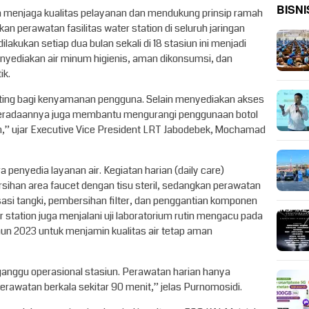
BISNI
a menjaga kualitas pelayanan dan mendukung prinsip ramah
an perawatan fasilitas water station di seluruh jaringan
lakukan setiap dua bulan sekali di 18 stasiun ini menjadi
ediakan air minum higienis, aman dikonsumsi, dan
ik.
enting bagi kenyamanan pengguna. Selain menyediakan akses
eberadaannya juga membantu mengurangi penggunaan botol
siun,” ujar Executive Vice President LRT Jabodebek, Mochamad
 penyedia layanan air. Kegiatan harian (daily care)
ersihan area faucet dengan tisu steril, sedangkan perawatan
lisasi tangki, pembersihan filter, dan penggantian komponen
 station juga menjalani uji laboratorium rutin mengacu pada
un 2023 untuk menjamin kualitas air tetap aman
anggu operasional stasiun. Perawatan harian hanya
awatan berkala sekitar 90 menit,” jelas Purnomosidi.