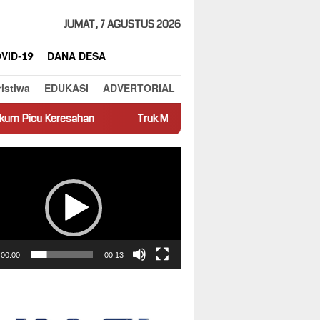
JUMAT, 7 AGUSTUS 2026
VID-19
DANA DESA
ristiwa
EDUKASI
ADVERTORIAL
n
Truk Miring Hambat Arus Lalu Lintas di Jalan Panti–Simpan
ar
00:00
00:13