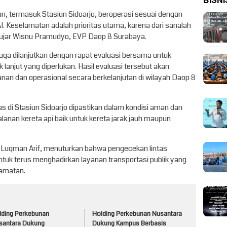
BISNI
, termasuk Stasiun Sidoarjo, beroperasi sesuai dengan
. Keselamatan adalah prioritas utama, karena dari sanalah
” ujar Wisnu Pramudyo, EVP Daop 8 Surabaya.
uga dilanjutkan dengan rapat evaluasi bersama untuk
anjut yang diperlukan. Hasil evaluasi tersebut akan
anan dan operasional secara berkelanjutan di wilayah Daop 8
tas di Stasiun Sidoarjo dipastikan dalam kondisi aman dan
lanan kereta api baik untuk kereta jarak jauh maupun
Luqman Arif, menuturkan bahwa pengecekan lintas
tuk terus menghadirkan layanan transportasi publik yang
lamatan.
lding Perkebunan
Holding Perkebunan Nusantara
santara Dukung
Dukung Kampus Berbasis