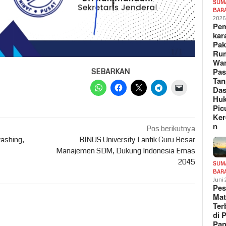
SUM
BAR
202
Pe
kar
Pak
Ru
War
Pa
SEBARKAN
Tan
Das
Hu
Pic
Ker
n
Pos berikutnya
washing,
BINUS University Lantik Guru Besar
Manajemen SDM, Dukung Indonesia Emas
2045
SUM
BAR
Juni
Pe
Mat
Te
di 
Pa