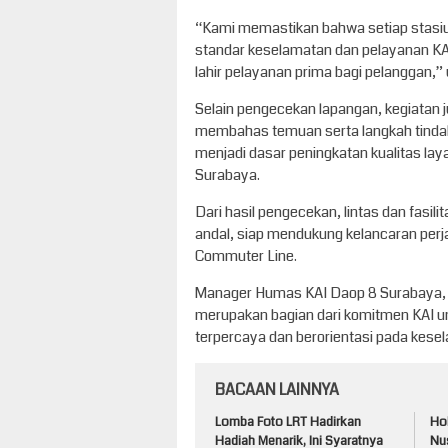
“Kami memastikan bahwa setiap stasiun
standar keselamatan dan pelayanan KAI
lahir pelayanan prima bagi pelanggan,
Selain pengecekan lapangan, kegiatan j
membahas temuan serta langkah tindak l
menjadi dasar peningkatan kualitas lay
Surabaya.
Dari hasil pengecekan, lintas dan fasili
andal, siap mendukung kelancaran perja
Commuter Line.
Manager Humas KAI Daop 8 Surabaya, 
merupakan bagian dari komitmen KAI un
terpercaya dan berorientasi pada kese
BACAAN LAINNYA
Lomba Foto LRT Hadirkan
Ho
Hadiah Menarik, Ini Syaratnya
Nu