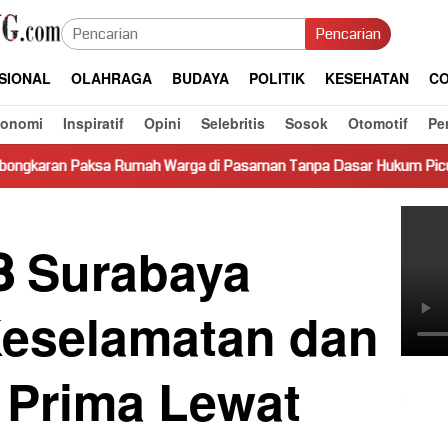
Pencarian
SIONAL
OLAHRAGA
BUDAYA
POLITIK
KESEHATAN
CO
konomi
Inspiratif
Opini
Selebritis
Sosok
Otomotif
Pe
mah Warga di Pasaman Tanpa Dasar Hukum Picu Keresahan
8 Surabaya
Keselamatan dan
 Prima Lewat