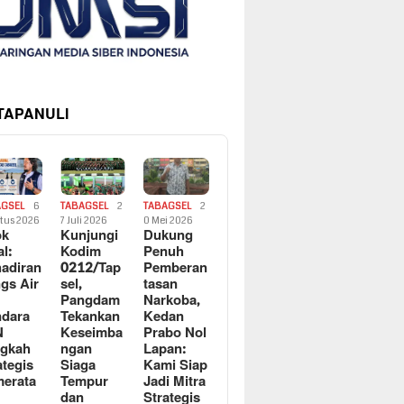
 TAPANULI
AGSEL
6
TABAGSEL
2
TABAGSEL
2
tus 2026
7 Juli 2026
0 Mei 2026
ok
Kunjungi
Dukung
al:
Kodim
Penuh
adiran
0212/Tap
Pemberan
gs Air
sel,
tasan
Pangdam
Narkoba,
dara
Tekankan
Kedan
N
Keseimba
Prabo Nol
ngkah
ngan
Lapan:
ategis
Siaga
Kami Siap
erata
Tempur
Jadi Mitra
dan
Strategis