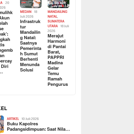
RA
20
2026
ulihk
MEDAN
18
MANDAILING
Akun
Juli 2026
NATAL
,
Infrastruk
SUMATERA
elah
tur
UTARA
18 Juli
se
Mandailin
2026
eak’:
Merajut
g Natal:
ngkah
Harmoni
Saatnya
tis
di Pantai
Pemerinta
ngemb
Barat,
h Sumut
kan
PAPPRI
Berhenti
ercay
Madina
Menunda
 Diri
Gelar
Solusi
l…
Temu
Ramah
Pengurus
KEL
ARTIKEL
10 Juli 2026
Buku Kapolres
Padangsidimpuan: Saat Nila…