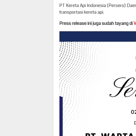
PT Kereta Api Indonesia (Persero) Da
transportasi kereta api.
Press release ini juga sudah tayang di
V