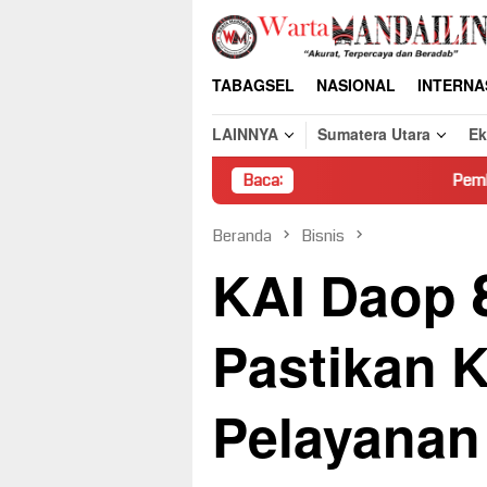
Loncat
ke
konten
TABAGSEL
NASIONAL
INTERNA
LAINNYA
Sumatera Utara
E
Baca:
Pembongkaran Paksa Ru
Beranda
Bisnis
KAI Daop 
Pastikan 
Pelayanan