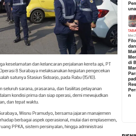
Pe
un
TAB
Mei 
Fil
da
Ma
Me
di 
a keselamatan dan kelancaran perjalanan kereta api, PT
Man
h Operasi 8 Surabaya melaksanakan kegiatan pengecekan
Pa
salah satunya Stasiun Sidoarjo, pada Rabu (15/10).
pad
Res
n seluruh sarana, prasarana, dan fasilitas pelayanan
Per
n
dalam kondisi prima dan siap operasi, demi mewujudkan
an, dan tepat waktu.
 Surabaya, Wisnu Pramudyo, bersama jajaran manajemen
hadap berbagai aspek operasional, mulai dari emplasemen,
n, ruang PPKA, sistem persinyalan, hingga administrasi