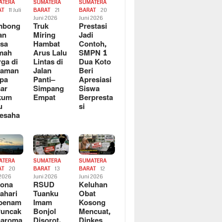
ATERA
SUMATERA
SUMATERA
AT
11 Juli
BARAT
21
BARAT
20
6
Juni 2026
Juni 2026
mbong
Truk
Prestasi
an
Miring
Jadi
sa
Hambat
Contoh,
mah
Arus Lalu
SMPN 1
ga di
Lintas di
Dua Koto
saman
Jalan
Beri
pa
Panti–
Apresiasi
ar
Simpang
Siswa
kum
Empat
Berpresta
u
si
esaha
ATERA
SUMATERA
SUMATERA
AT
20
BARAT
13
BARAT
12
 2026
Juni 2026
Juni 2026
sona
RSUD
Keluhan
ahari
Tuanku
Obat
rbenam
Imam
Kosong
Puncak
Bonjol
Mencuat,
naroma
Disorot,
Dinkes