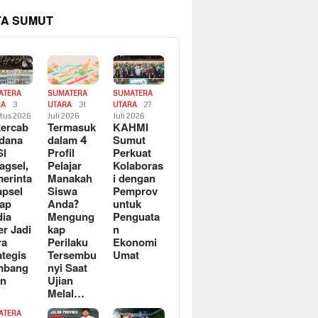
TA SUMUT
ATERA
SUMATERA
SUMATERA
RA
3
UTARA
31
UTARA
27
tus 2026
Juli 2026
Juli 2026
ercab
Termasuk
KAHMI
dana
dalam 4
Sumut
SI
Profil
Perkuat
agsel,
Pelajar
Kolaboras
erinta
Manakah
i dengan
apsel
Siswa
Pemprov
ap
Anda?
untuk
ia
Mengung
Penguata
er Jadi
kap
n
ra
Perilaku
Ekonomi
ategis
Tersembu
Umat
mbang
nyi Saat
an
Ujian
Melal…
ATERA