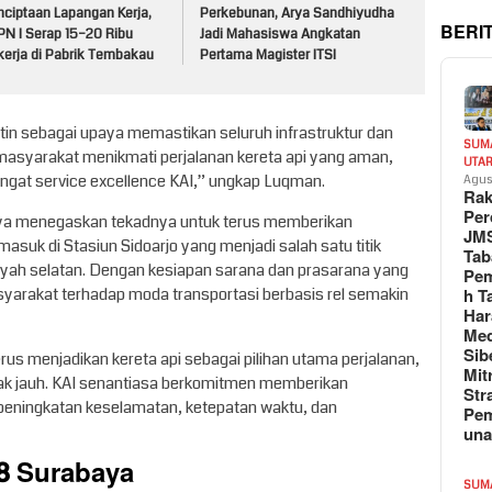
nciptaan Lapangan Kerja,
Perkebunan, Arya Sandhiyudha
BERI
PN I Serap 15–20 Ribu
Jadi Mahasiswa Angkatan
kerja di Pabrik Tembakau
Pertama Magister ITSI
tin sebagai upaya memastikan seluruh infrastruktur dan
SUM
 masyarakat menikmati perjalanan kereta api yang aman,
UTA
ngat service excellence KAI,” ungkap Luqman.
Agus
Rak
Per
baya menegaskan tekadnya untuk terus memberikan
JM
asuk di Stasiun Sidoarjo yang menjadi salah satu titik
Tab
yah selatan. Dengan kesiapan sarana dan prasarana yang
Pem
yarakat terhadap moda transportasi berbasis rel semakin
h T
Har
Med
Sib
us menjadikan kereta api sebagai pilihan utama perjalanan,
Mit
rak jauh. KAI senantiasa berkomitmen memberikan
Str
 peningkatan keselamatan, ketepatan waktu, dan
Pe
un
8 Surabaya
SUM