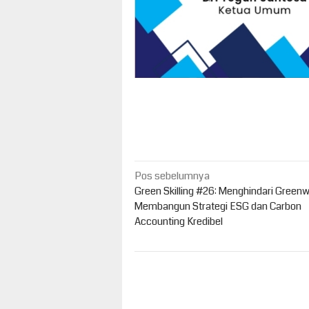
Navigasi
Pos sebelumnya
pos
Green Skilling #26: Menghindari Green
Membangun Strategi ESG dan Carbon
Accounting Kredibel