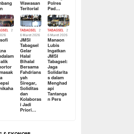
mbang
Wawasan
Polres
an
Teritorial
Pad…
AGSEL
2
TABAGSEL
2
TABAGSEL
2
2026
6 Maret 2026
6 Maret 2026
osofi
JMSI
Manaon
n
Tabagsel
Lubis
kna
Gelar
Ingatkan
ndalam
Halal
JMSI
Balik
Bihalal
Tabagsel:
ortor
Bersama
Jaga
rmasak
Fahdrians
Solidarita
a
yah
s dalam
epsi
Siregar,
Menghad
nikaha
Soliditas
api
dan
Tantanga
Kolaboras
n Pers
i Jadi
Priori…