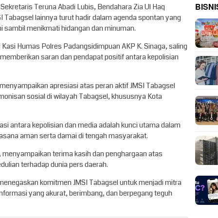
BISNI
 Sekretaris Teruna Abadi Lubis, Bendahara Zia Ul Haq
I Tabagsel lainnya turut hadir dalam agenda spontan yang
mi sambil menikmati hidangan dan minuman.
 Kasi Humas Polres Padangsidimpuan AKP K. Sinaga, saling
 memberikan saran dan pendapat positif antara kepolisian
menyampaikan apresiasi atas peran aktif JMSI Tabagsel
onisan sosial di wilayah Tabagsel, khususnya Kota
i antara kepolisian dan media adalah kunci utama dalam
uasana aman serta damai di tengah masyarakat.
n, menyampaikan terima kasih dan penghargaan atas
dulian terhadap dunia pers daerah.
l, menegaskan komitmen JMSI Tabagsel untuk menjadi mitra
 informasi yang akurat, berimbang, dan berpegang teguh