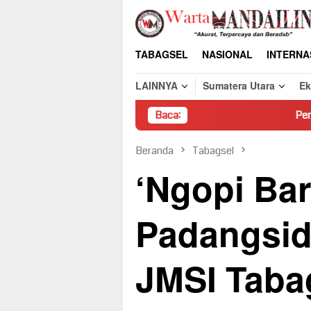
Loncat
ke
konten
TABAGSEL
NASIONAL
INTERNA
LAINNYA
Sumatera Utara
E
Baca:
Pembongkaran Paksa Rum
Beranda
Tabagsel
‘Ngopi Ba
Padangsi
JMSI Tabag