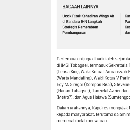
BACAAN LAINNYA
Ucok Rizal: Kehadiran Wings Air
Kun
di Bandara JHN Langkah
Pa
Strategis Pemerataan
Ke
Pembangunan
da
Pertemuan ini juga dihadiri oleh sejuml
di JMSI Tabagsel, termasuk Sekretaris
(Lensa Kini), Wakil Ketua I Armansyah
(Warta Mandailing), Wakil Ketua V Parli
Edy M. Siregar (Kompas Real), Steven
(Harian Tabagsel), Tanzielal Azizier d
(Metro7), dan Agus Halawa (Sumtengpo
Dalam arahannya, Kapolres mengajak J
kepada masyarakat, terutama dalam me
memecah belah persatuan.