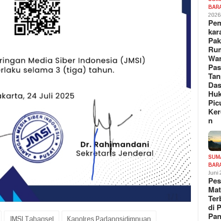
BAR
202
Pe
kar
Pak
Ru
War
Pa
Tan
Das
Hu
Pic
Ker
n
SUM
BAR
Juni
Pe
Mat
Te
di 
Pa
JMSI Tabagsel
Kapolres Padangsidimpuan