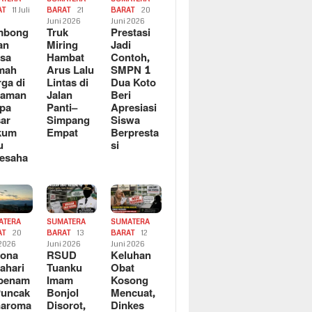
AT
11 Juli
BARAT
21
BARAT
20
6
Juni 2026
Juni 2026
mbong
Truk
Prestasi
an
Miring
Jadi
sa
Hambat
Contoh,
mah
Arus Lalu
SMPN 1
ga di
Lintas di
Dua Koto
saman
Jalan
Beri
pa
Panti–
Apresiasi
ar
Simpang
Siswa
kum
Empat
Berpresta
u
si
esaha
ATERA
SUMATERA
SUMATERA
AT
20
BARAT
13
BARAT
12
 2026
Juni 2026
Juni 2026
sona
RSUD
Keluhan
ahari
Tuanku
Obat
rbenam
Imam
Kosong
Puncak
Bonjol
Mencuat,
naroma
Disorot,
Dinkes