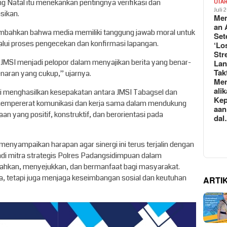
g Natal itu menekankan pentingnya verifikasi dan
UTA
Juli 
sikan.
Mem
an 
mbahkan bahwa media memiliki tanggung jawab moral untuk
Set
alui proses pengecekan dan konfirmasi lapangan.
‘Lo
Str
JMSI menjadi pelopor dalam menyajikan berita yang benar-
La
Tak
benaran yang cukup,” ujarnya.
Me
ali
i menghasilkan kesepakatan antara JMSI Tabagsel dan
Kep
mempererat komunikasi dan kerja sama dalam mendukung
aan
 yang positif, konstruktif, dan berorientasi pada
da
enyampaikan harapan agar sinergi ini terus terjalin dengan
adi mitra strategis Polres Padangsidimpuan dalam
hkan, menyejukkan, dan bermanfaat bagi masyarakat.
, tetapi juga menjaga keseimbangan sosial dan keutuhan
ARTI