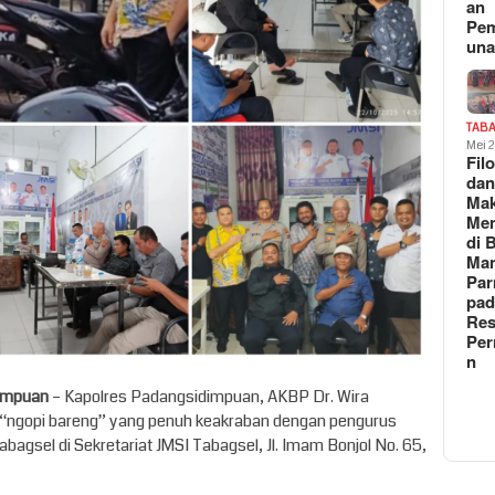
an
Pe
un
TAB
Mei 
Fil
da
Ma
Me
di 
Man
Pa
pad
Res
Per
n
dimpuan
– Kapolres Padangsidimpuan, AKBP Dr. Wira
ra “ngopi bareng” yang penuh keakraban dengan pengurus
abagsel di Sekretariat JMSI Tabagsel, Jl. Imam Bonjol No. 65,