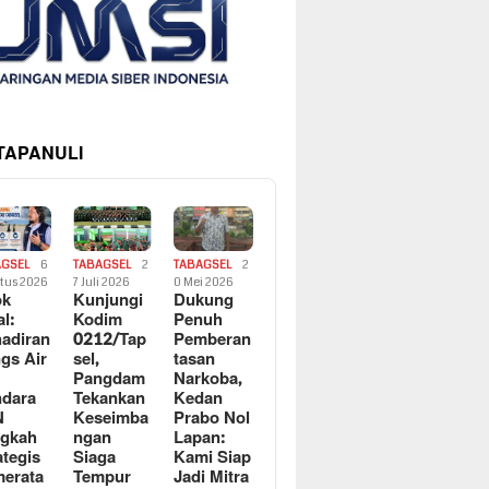
 TAPANULI
AGSEL
6
TABAGSEL
2
TABAGSEL
2
tus 2026
7 Juli 2026
0 Mei 2026
ok
Kunjungi
Dukung
al:
Kodim
Penuh
adiran
0212/Tap
Pemberan
gs Air
sel,
tasan
Pangdam
Narkoba,
dara
Tekankan
Kedan
N
Keseimba
Prabo Nol
ngkah
ngan
Lapan:
ategis
Siaga
Kami Siap
erata
Tempur
Jadi Mitra