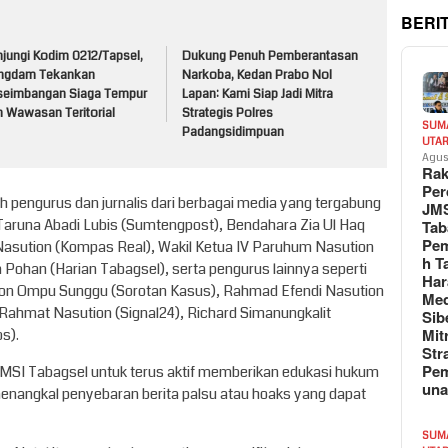
BERI
jungi Kodim 0212/Tapsel,
Dukung Penuh Pemberantasan
ngdam Tekankan
Narkoba, Kedan Prabo Nol
seimbangan Siaga Tempur
Lapan: Kami Siap Jadi Mitra
n Wawasan Teritorial
Strategis Polres
SUM
Padangsidimpuan
UTA
Agus
Rak
Per
ah pengurus dan jurnalis dari berbagai media yang tergabung
JM
 Taruna Abadi Lubis (Sumtengpost), Bendahara Zia Ul Haq
Tab
Pem
 Nasution (Kompas Real), Wakil Ketua IV Paruhum Nasution
h T
n Pohan (Harian Tabagsel), serta pengurus lainnya seperti
Har
son Ompu Sunggu (Sorotan Kasus), Rahmad Efendi Nasution
Med
an Rahmat Nasution (Signal24), Richard Simanungkalit
Sib
Mit
s).
Str
Pe
MSI Tabagsel untuk terus aktif memberikan edukasi hukum
un
nangkal penyebaran berita palsu atau hoaks yang dapat
SUM