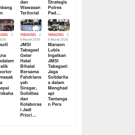
dan
Strategis
mbang
Wawasan
Polres
an
Teritorial
Pad…
AGSEL
2
TABAGSEL
2
TABAGSEL
2
2026
6 Maret 2026
6 Maret 2026
osofi
JMSI
Manaon
n
Tabagsel
Lubis
kna
Gelar
Ingatkan
ndalam
Halal
JMSI
Balik
Bihalal
Tabagsel:
ortor
Bersama
Jaga
rmasak
Fahdrians
Solidarita
a
yah
s dalam
epsi
Siregar,
Menghad
nikaha
Soliditas
api
dan
Tantanga
Kolaboras
n Pers
i Jadi
Priori…