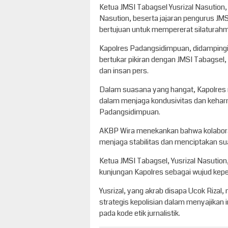
Ketua JMSI Tabagsel Yusrizal Nasution,
Nasution, beserta jajaran pengurus JMS
bertujuan untuk mempererat silaturah
Kapolres Padangsidimpuan, didampingi
bertukar pikiran dengan JMSI Tabagsel,
dan insan pers.
Dalam suasana yang hangat, Kapolres 
dalam menjaga kondusivitas dan keharm
Padangsidimpuan.
AKBP Wira menekankan bahwa kolaboras
menjaga stabilitas dan menciptakan s
Ketua JMSI Tabagsel, Yusrizal Nasutio
kunjungan Kapolres sebagai wujud kepe
Yusrizal, yang akrab disapa Ucok Riza
strategis kepolisian dalam menyajikan
pada kode etik jurnalistik.