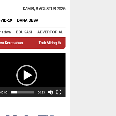
KAMIS, 6 AGUSTUS 2026
VID-19
DANA DESA
ristiwa
EDUKASI
ADVERTORIAL
Truk Miring Hambat Arus Lalu Lintas di Jalan Panti–Simpang Empat
ar
00:00
00:13