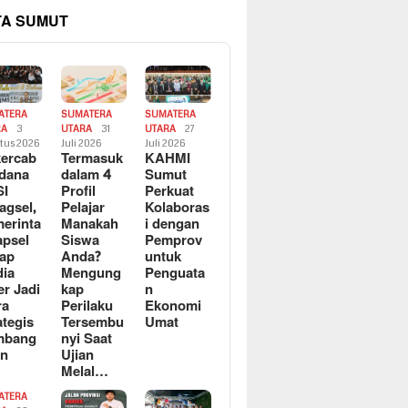
TA SUMUT
ATERA
SUMATERA
SUMATERA
RA
3
UTARA
31
UTARA
27
tus 2026
Juli 2026
Juli 2026
ercab
Termasuk
KAHMI
dana
dalam 4
Sumut
SI
Profil
Perkuat
agsel,
Pelajar
Kolaboras
erinta
Manakah
i dengan
apsel
Siswa
Pemprov
ap
Anda?
untuk
ia
Mengung
Penguata
er Jadi
kap
n
ra
Perilaku
Ekonomi
ategis
Tersembu
Umat
mbang
nyi Saat
an
Ujian
Melal…
ATERA