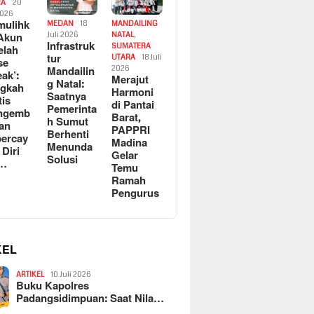
RA
20
2026
ulihk
MEDAN
18
MANDAILING
Akun
Juli 2026
NATAL
,
Infrastruk
SUMATERA
elah
tur
UTARA
18 Juli
se
Mandailin
2026
eak’:
Merajut
g Natal:
ngkah
Harmoni
Saatnya
tis
di Pantai
Pemerinta
ngemb
Barat,
h Sumut
kan
PAPPRI
Berhenti
ercay
Madina
Menunda
 Diri
Gelar
Solusi
l…
Temu
Ramah
Pengurus
KEL
ARTIKEL
10 Juli 2026
Buku Kapolres
Padangsidimpuan: Saat Nila…