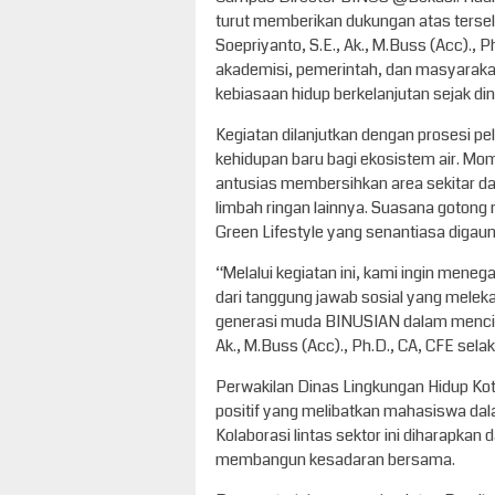
turut memberikan dukungan atas tersel
Soepriyanto, S.E., Ak., M.Buss (Acc).,
akademisi, pemerintah, dan masyaraka
kebiasaan hidup berkelanjutan sejak dini
Kegiatan dilanjutkan dengan prosesi p
kehidupan baru bagi ekosistem air. Mo
antusias membersihkan area sekitar d
limbah ringan lainnya. Suasana gotong 
Green Lifestyle yang senantiasa digaun
“Melalui kegiatan ini, kami ingin mene
dari tanggung jawab sosial yang meleka
generasi muda BINUSIAN dalam menciptak
Ak., M.Buss (Acc)., Ph.D., CA, CFE se
Perwakilan Dinas Lingkungan Hidup Kota 
positif yang melibatkan mahasiswa dal
Kolaborasi lintas sektor ini diharapka
membangun kesadaran bersama.