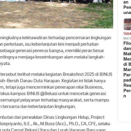
an
Pe
un
TAB
meningkatnya kekhawatiran terhadap pencemaran lingkungan
Mei 
Fil
 perkotaan, isu keberlanjutan kini menjadi perhatian
da
 sebagai generasi penerus bangsa, memiliki peran besar
Ma
tingnya menjaga keseimbangan alam melalui langkah-
Me
yata.
di 
Man
Pa
tersebut terlihat melalui kegiatan Breaksfest 2025 di BINUS
pad
sih-Bersih Danau Duta Harapan. Kegiatan ini tidak hanya
Res
am, tetapi juga mencerminkan penerapan nilai Business,
Per
i fokus kampus BINUS @Bekasi untuk mencetak generasi
n
ki semangat pelayanan terhadap masyarakat, serta mampu
 bersama dan keberlanjutan lingkungan.
mbutan dari perwakilan Dinas Lingkungan Hidup, Project
oepriyanto, S.E., Ak., M.Buss (Acc)., Ph.D., CA, CFE, selaku
 pula Camat Bekasi Utara dan Lurah Harapan Baru yang