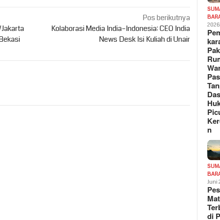
SUM
Pos berikutnya
BAR
202
/Jakarta
Kolaborasi Media India–Indonesia: CEO India
Pe
 Bekasi
News Desk Isi Kuliah di Unair
kar
Pak
Ru
War
Pa
Tan
Das
Hu
Pic
Ker
n
SUM
BAR
Juni
Pe
Mat
Te
di 