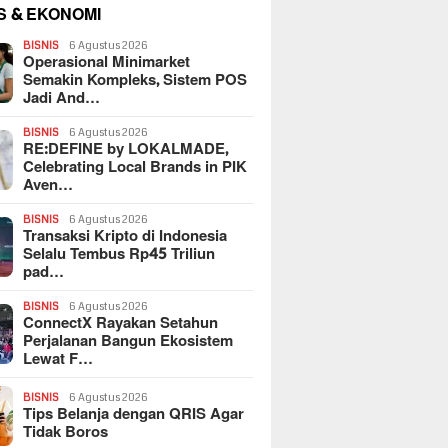
S & EKONOMI
BISNIS
6 Agustus 2026
Operasional Minimarket
Semakin Kompleks, Sistem POS
Jadi And…
BISNIS
6 Agustus 2026
RE:DEFINE by LOKALMADE,
Celebrating Local Brands in PIK
Aven…
BISNIS
6 Agustus 2026
Transaksi Kripto di Indonesia
Selalu Tembus Rp45 Triliun
pad…
BISNIS
6 Agustus 2026
ConnectX Rayakan Setahun
Perjalanan Bangun Ekosistem
Lewat F…
BISNIS
6 Agustus 2026
Tips Belanja dengan QRIS Agar
Tidak Boros