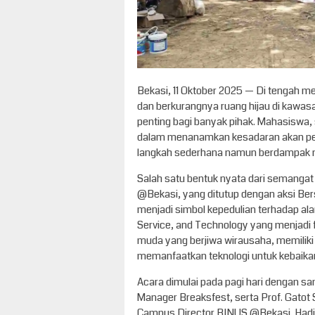
Bekasi, 11 Oktober 2025 — Di tengah 
dan berkurangnya ruang hijau di kawasan
penting bagi banyak pihak. Mahasiswa,
dalam menanamkan kesadaran akan pen
langkah sederhana namun berdampak n
Salah satu bentuk nyata dari semangat 
@Bekasi, yang ditutup dengan aksi Ber
menjadi simbol kepedulian terhadap al
Service, and Technology yang menjad
muda yang berjiwa wirausaha, memili
memanfaatkan teknologi untuk kebaikan
Acara dimulai pada pagi hari dengan sa
Manager Breaksfest, serta Prof. Gatot S
Campus Director BINUS @Bekasi. Hadir