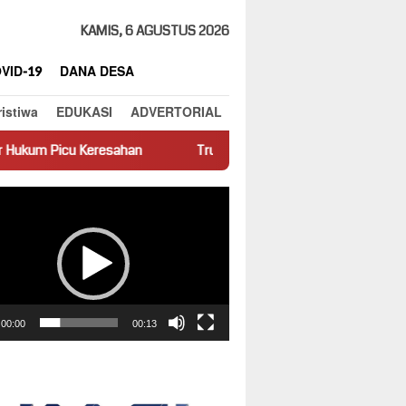
KAMIS, 6 AGUSTUS 2026
VID-19
DANA DESA
ristiwa
EDUKASI
ADVERTORIAL
ahan
Truk Miring Hambat Arus Lalu Lintas di Jalan Panti–Si
ar
00:00
00:13