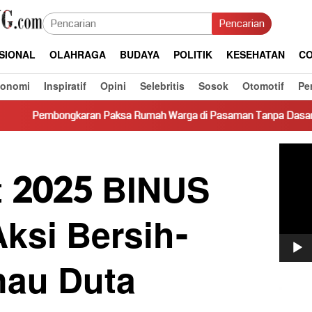
Pencarian
SIONAL
OLAHRAGA
BUDAYA
POLITIK
KESEHATAN
CO
konomi
Inspiratif
Opini
Selebritis
Sosok
Otomotif
Pe
an Paksa Rumah Warga di Pasaman Tanpa Dasar Hukum Picu Keres
Pemut
Video
t 2025 BINUS
ksi Bersih-
nau Duta