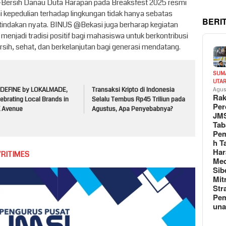
-Bersih Danau Duta Harapan pada Breaksfest 2025 resmi
 kepedulian terhadap lingkungan tidak hanya sebatas
BERI
 tindakan nyata. BINUS @Bekasi juga berharap kegiatan
 menjadi tradisi positif bagi mahasiswa untuk berkontribusi
sih, sehat, dan berkelanjutan bagi generasi mendatang.
SUM
UTA
:DEFINE by LOKALMADE,
Transaksi Kripto di Indonesia
Agus
Rak
ebrating Local Brands in
Selalu Tembus Rp45 Triliun pada
Per
K Avenue
Agustus, Apa Penyebabnya?
JM
Tab
Pem
h T
Har
VRITIMES
Med
Sib
Mit
Str
Pe
un