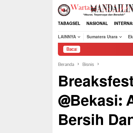
Loncat
ke
konten
TABAGSEL
NASIONAL
INTERNA
LAINNYA
Sumatera Utara
E
Baca:
Pembongkar
Beranda
Bisnis
Breaksfes
@Bekasi: A
Bersih Da