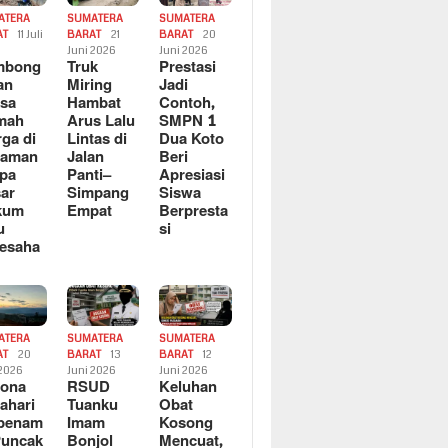
ATERA
SUMATERA
SUMATERA
AT
11 Juli
BARAT
21
BARAT
20
6
Juni 2026
Juni 2026
mbong
Truk
Prestasi
an
Miring
Jadi
sa
Hambat
Contoh,
mah
Arus Lalu
SMPN 1
ga di
Lintas di
Dua Koto
saman
Jalan
Beri
pa
Panti–
Apresiasi
ar
Simpang
Siswa
kum
Empat
Berpresta
u
si
esaha
ATERA
SUMATERA
SUMATERA
AT
20
BARAT
13
BARAT
12
 2026
Juni 2026
Juni 2026
sona
RSUD
Keluhan
ahari
Tuanku
Obat
rbenam
Imam
Kosong
Puncak
Bonjol
Mencuat,