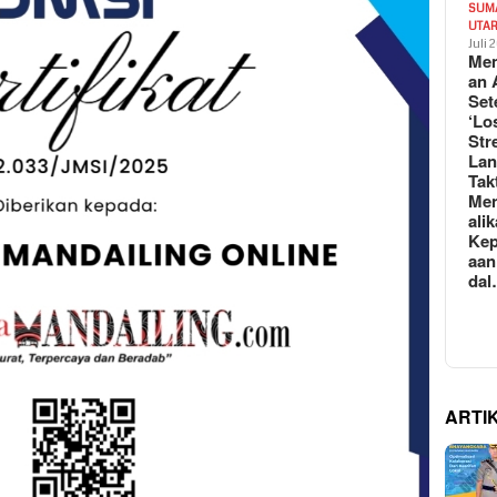
SUM
UTA
Juli 
Mem
an 
Set
‘Lo
Str
La
Tak
Me
ali
Kep
aan
da
ARTI