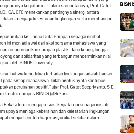
BISNI
enggaranya kegiatan ini. Dalam sambutannya, Prof. Gatot
 Ph.D., CA, CFE menekankan pentingnya sinergi antara
t dalam menjaga kelestarian lingkungan serta membangun
.
elepasan ikan ke Danau Duta Harapan sebagai simbol
men ini menjadi awal dari aksi bersama mahasiswa yang
anau mengumpulkan sampah plastik, daun kering, hingga
royong dan solidaritas yang terbangun mencerminkan nilai
gkan oleh BINUS University.
gaskan bahwa kepedulian terhadap lingkungan adalah bagian
t pada setiap mahasiswa. Inilah bentuk nyata kontribusi
an perubahan positif,” ujar Prof. Gatot Soepriyanto, S.E.,
laku director campus BINUS @Bekasi.
Bekasi turut mengapresiasi kegiatan ini sebagai inisiatif
am upaya menjaga kebersihan dan kelestarian lingkungan.
n dapat menjadi contoh bagi masyarakat sekitar dalam