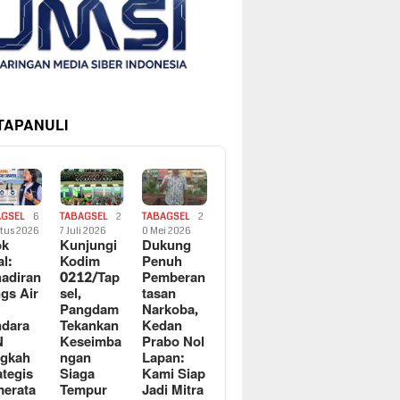
 TAPANULI
AGSEL
6
TABAGSEL
2
TABAGSEL
2
tus 2026
7 Juli 2026
0 Mei 2026
ok
Kunjungi
Dukung
al:
Kodim
Penuh
adiran
0212/Tap
Pemberan
gs Air
sel,
tasan
Pangdam
Narkoba,
dara
Tekankan
Kedan
N
Keseimba
Prabo Nol
ngkah
ngan
Lapan:
ategis
Siaga
Kami Siap
erata
Tempur
Jadi Mitra