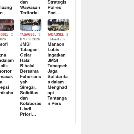
dan
Strategis
mbang
Wawasan
Polres
an
Teritorial
Pad…
AGSEL
2
TABAGSEL
2
TABAGSEL
2
2026
6 Maret 2026
6 Maret 2026
osofi
JMSI
Manaon
n
Tabagsel
Lubis
kna
Gelar
Ingatkan
ndalam
Halal
JMSI
Balik
Bihalal
Tabagsel:
ortor
Bersama
Jaga
rmasak
Fahdrians
Solidarita
a
yah
s dalam
epsi
Siregar,
Menghad
nikaha
Soliditas
api
dan
Tantanga
Kolaboras
n Pers
i Jadi
Priori…