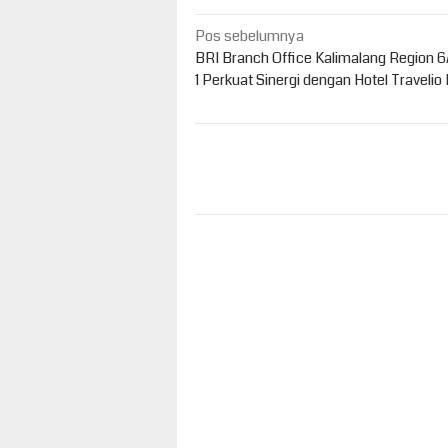
Navigasi
Pos sebelumnya
pos
BRI Branch Office Kalimalang Region 6
1 Perkuat Sinergi dengan Hotel Travelio