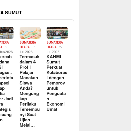
TA SUMUT
ATERA
SUMATERA
SUMATERA
RA
3
UTARA
31
UTARA
27
tus 2026
Juli 2026
Juli 2026
ercab
Termasuk
KAHMI
dana
dalam 4
Sumut
SI
Profil
Perkuat
agsel,
Pelajar
Kolaboras
erinta
Manakah
i dengan
apsel
Siswa
Pemprov
ap
Anda?
untuk
ia
Mengung
Penguata
er Jadi
kap
n
ra
Perilaku
Ekonomi
ategis
Tersembu
Umat
mbang
nyi Saat
an
Ujian
Melal…