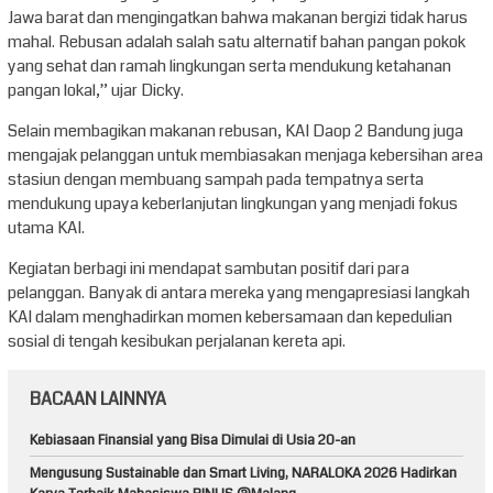
Jawa barat dan mengingatkan bahwa makanan bergizi tidak harus
mahal. Rebusan adalah salah satu alternatif bahan pangan pokok
yang sehat dan ramah lingkungan serta mendukung ketahanan
pangan lokal,” ujar Dicky.
Selain membagikan makanan rebusan, KAI Daop 2 Bandung juga
mengajak pelanggan untuk membiasakan menjaga kebersihan area
stasiun dengan membuang sampah pada tempatnya serta
mendukung upaya keberlanjutan lingkungan yang menjadi fokus
utama KAI.
Kegiatan berbagi ini mendapat sambutan positif dari para
pelanggan. Banyak di antara mereka yang mengapresiasi langkah
KAI dalam menghadirkan momen kebersamaan dan kepedulian
sosial di tengah kesibukan perjalanan kereta api.
BACAAN LAINNYA
Kebiasaan Finansial yang Bisa Dimulai di Usia 20-an
Mengusung Sustainable dan Smart Living, NARALOKA 2026 Hadirkan