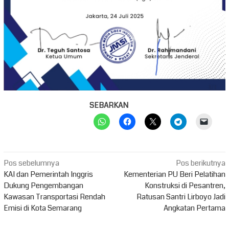
SEBARKAN
Navigasi
Pos sebelumnya
Pos berikutnya
pos
KAI dan Pemerintah Inggris
Kementerian PU Beri Pelatihan
Dukung Pengembangan
Konstruksi di Pesantren,
Kawasan Transportasi Rendah
Ratusan Santri Lirboyo Jadi
Emisi di Kota Semarang
Angkatan Pertama