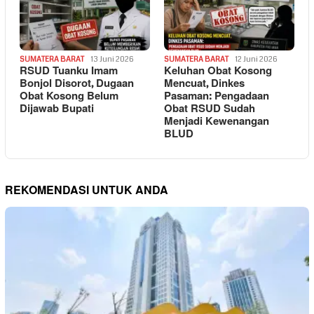
SUMATERA BARAT
13 Juni 2026
SUMATERA BARAT
12 Juni 2026
RSUD Tuanku Imam
Keluhan Obat Kosong
Bonjol Disorot, Dugaan
Mencuat, Dinkes
Obat Kosong Belum
Pasaman: Pengadaan
Dijawab Bupati
Obat RSUD Sudah
Menjadi Kewenangan
BLUD
REKOMENDASI UNTUK ANDA