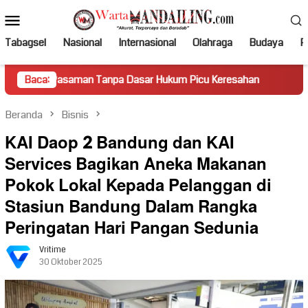
Loncat
Menu
ke
Mobile
konten
Tabagsel
Nasional
Internasional
Olahraga
Budaya
Po
aman Tanpa Dasar Hukum Picu Keresahan
Baca:
Truk Miring Hamb
Beranda
Bisnis
KAI Daop 2 Bandung dan KAI
Services Bagikan Aneka Makanan
Pokok Lokal Kepada Pelanggan di
Stasiun Bandung Dalam Rangka
Peringatan Hari Pangan Sedunia
Vritime
30 Oktober 2025