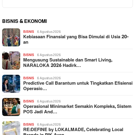
BISNIS & EKONOMI
BISNIS
6 Agustus 2026
Kebiasaan Finansial yang Bisa Dimulai di Usia 20-
an
BISNIS
6 Agustus 2026
Mengusung Sustainable dan Smart Living,
NARALOKA 2026 Hadirk…
BISNIS
6 Agustus 2026
Predictive Call Barantum untuk Tingkatkan Efisiensi
Operasio…
BISNIS
6 Agustus 2026
Operasional Minimarket Semakin Kompleks, Sistem
POS Jadi And…
BISNIS
6 Agustus 2026
RE:DEFINE by LOKALMADE, Celebrating Local