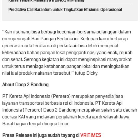
Karya Terbaik Mahasiswa BINUS @Malang
Predictive Call Barantum untuk Tingkatkan Efisiensi Operasional
“Kami senang bisa berbagi keceriaan bersama pelanggan dalam
memperingati Hari Pangan Sedunia ini. Kedepan kami berharap
generasi muda terutama di perkotaan bisa lebih mengenal
keberadaan bahan pangan lokal pengganti nasi yang enak, murah
dan sehat. Semoga kegiatan ini dapat menginspirasi masyarakat
untuk terus menjaga ketahanan pangan lokal dan meningkatkan
nilai jual produk makanan tersebut,” tutup Dicky.
About Daop 2 Bandung
PT Kereta Api Indonesia (Persero) merupakan penyedia jasa
layanan transportasi berbasis rel di Indonesia. PT Kereta Api
Indonesia (Persero) Daop 2 Bandung merupakan salah satu daerah
operasi KAI yang melayani perjalanan kereta api di wilayah Jawa
Barat bagian tengah hingga timur.
Press Release ini juga sudah tayang di
VRITIMES