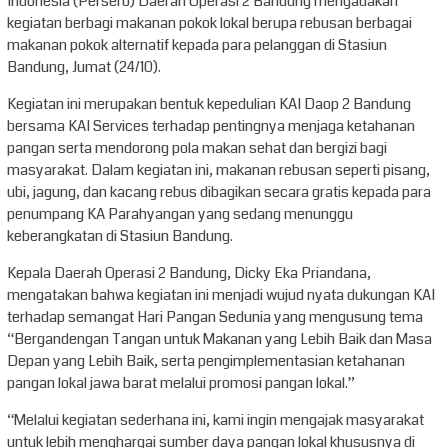
Indonesia (Persero) Daerah Operasi 2 Bandung mengadakan
kegiatan berbagi makanan pokok lokal berupa rebusan berbagai
makanan pokok alternatif kepada para pelanggan di Stasiun
Bandung, Jumat (24/10).
Kegiatan ini merupakan bentuk kepedulian KAI Daop 2 Bandung
bersama KAI Services terhadap pentingnya menjaga ketahanan
pangan serta mendorong pola makan sehat dan bergizi bagi
masyarakat. Dalam kegiatan ini, makanan rebusan seperti pisang,
ubi, jagung, dan kacang rebus dibagikan secara gratis kepada para
penumpang KA Parahyangan yang sedang menunggu
keberangkatan di Stasiun Bandung.
Kepala Daerah Operasi 2 Bandung, Dicky Eka Priandana,
mengatakan bahwa kegiatan ini menjadi wujud nyata dukungan KAI
terhadap semangat Hari Pangan Sedunia yang mengusung tema
“Bergandengan Tangan untuk Makanan yang Lebih Baik dan Masa
Depan yang Lebih Baik, serta pengimplementasian ketahanan
pangan lokal jawa barat melalui promosi pangan lokal.”
“Melalui kegiatan sederhana ini, kami ingin mengajak masyarakat
untuk lebih menghargai sumber daya pangan lokal khususnya di