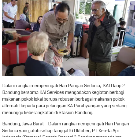
Dalam rangka memperingati Hari Pangan Sedunia, KAI Daop 2
Bandung bersama KAI Services mengadakan kegiatan berbagi
makanan pokok lokal berupa rebusan berbagai makanan pokok
alternatif kepada para pelanggan KA Parahyangan yang sedang
menunggu keberangkatan di Stasiun Bandung.
Bandung, Jawa Barat – Dalam rangka memperingati Hari Pangan
Sedunia yang jatuh setiap tanggal 16 Oktober, PT Kereta Api