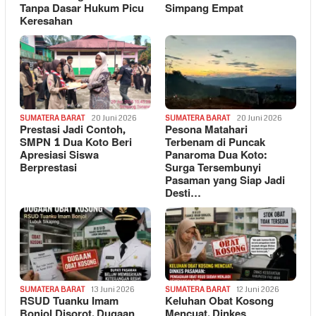
Tanpa Dasar Hukum Picu
Simpang Empat
Keresahan
SUMATERA BARAT
20 Juni 2026
SUMATERA BARAT
20 Juni 2026
Prestasi Jadi Contoh,
Pesona Matahari
SMPN 1 Dua Koto Beri
Terbenam di Puncak
Apresiasi Siswa
Panaroma Dua Koto:
Berprestasi
Surga Tersembunyi
Pasaman yang Siap Jadi
Desti…
SUMATERA BARAT
13 Juni 2026
SUMATERA BARAT
12 Juni 2026
RSUD Tuanku Imam
Keluhan Obat Kosong
Bonjol Disorot, Dugaan
Mencuat, Dinkes