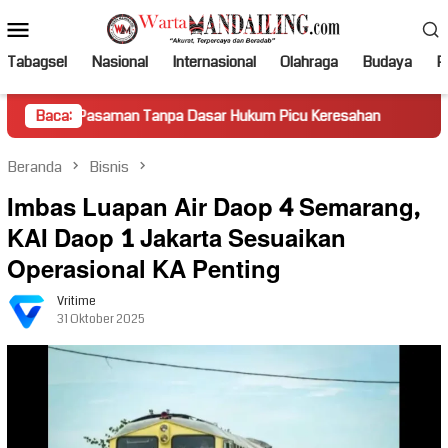
Loncat
Menu
ke
Mobile
konten
Tabagsel
Nasional
Internasional
Olahraga
Budaya
Po
Pasaman Tanpa Dasar Hukum Picu Keresahan
Baca:
Truk Miring H
Beranda
Bisnis
Imbas Luapan Air Daop 4 Semarang,
KAI Daop 1 Jakarta Sesuaikan
Operasional KA Penting
Vritime
31 Oktober 2025