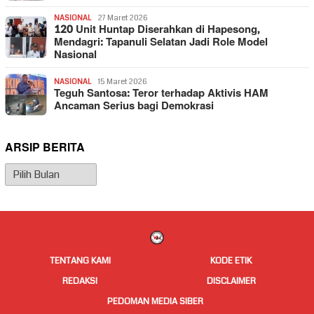
NASIONAL
27 Maret 2026
120 Unit Huntap Diserahkan di Hapesong,
Mendagri: Tapanuli Selatan Jadi Role Model
Nasional
NASIONAL
15 Maret 2026
Teguh Santosa: Teror terhadap Aktivis HAM
Ancaman Serius bagi Demokrasi
ARSIP BERITA
Arsip
Berita
TENTANG KAMI
KODE ETIK
REDAKSI
DISCLAIMER
PEDOMAN MEDIA SIBER