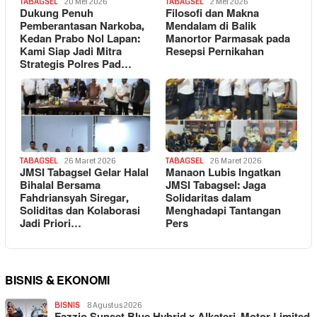
TABAGSEL
20 Mei 2026
TABAGSEL
2 Mei 2026
Dukung Penuh
Filosofi dan Makna
Pemberantasan Narkoba,
Mendalam di Balik
Kedan Prabo Nol Lapan:
Manortor Parmasak pada
Kami Siap Jadi Mitra
Resepsi Pernikahan
Strategis Polres Pad…
TABAGSEL
26 Maret 2026
TABAGSEL
26 Maret 2026
JMSI Tabagsel Gelar Halal
Manaon Lubis Ingatkan
Bihalal Bersama
JMSI Tabagsel: Jaga
Fahdriansyah Siregar,
Solidaritas dalam
Soliditas dan Kolaborasi
Menghadapi Tantangan
Jadi Priori…
Pers
BISNIS & EKONOMI
BISNIS
8 Agustus 2026