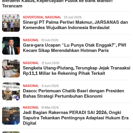
Berderet Kasus, Kepercayaan Publik ke Bank Mandiri
Terancam
ADVERTORIAL
,
NASIONAL
25 Juli 2026
Sinergi PT Palma Pertiwi Makmur, JARSANAS dan
Kemendes Wujudkan Indonesia Berdaulat
NASIONAL
19 Juli 2026
Gara-gara Ucapan “Lu Punya Otak Enggak?”, PWI
Kecam Sikap Merendahkan Hotman Paris
NASIONAL
21 Juni 2026
Sengketa Utang-Piutang, Terungkap Jejak Transaksi
Rp11,1 Miliar ke Rekening Pihak Terkait
NASIONAL
9 Juni 2026
Dasco: Pertemuan Chatib Basri dengan Presiden
Bahas Strategi Pertumbuhan Ekonomi
NASIONAL
10 Mei 2026
Jadi Bagian Rakernas PERADI SAI 2026, Ongki
Saputra Tekankan Pentingnya Adaptasi Hukum Era
Digital