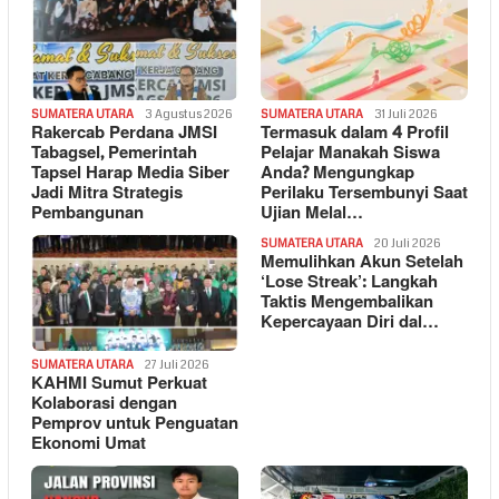
SUMATERA UTARA
3 Agustus 2026
SUMATERA UTARA
31 Juli 2026
Rakercab Perdana JMSI
Termasuk dalam 4 Profil
Tabagsel, Pemerintah
Pelajar Manakah Siswa
Tapsel Harap Media Siber
Anda? Mengungkap
Jadi Mitra Strategis
Perilaku Tersembunyi Saat
Pembangunan
Ujian Melal…
SUMATERA UTARA
20 Juli 2026
Memulihkan Akun Setelah
‘Lose Streak’: Langkah
Taktis Mengembalikan
Kepercayaan Diri dal…
SUMATERA UTARA
27 Juli 2026
KAHMI Sumut Perkuat
Kolaborasi dengan
Pemprov untuk Penguatan
Ekonomi Umat