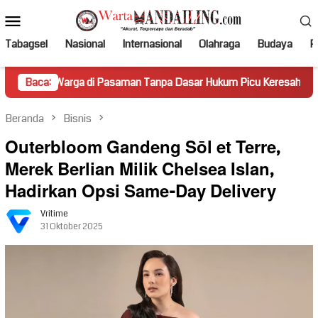
Loncat
Menu
ke
Mobile
konten
Tabagsel
Nasional
Internasional
Olahraga
Budaya
Po
rga di Pasaman Tanpa Dasar Hukum Picu Keresahan
Baca:
Truk 
Beranda
Bisnis
Outerbloom Gandeng Sōl et Terre,
Merek Berlian Milik Chelsea Islan,
Hadirkan Opsi Same-Day Delivery
Vritime
31 Oktober 2025