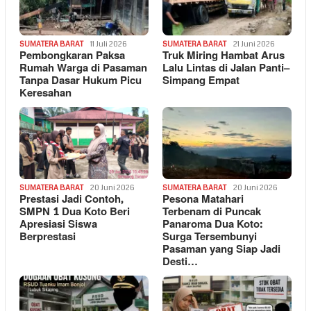
SUMATERA BARAT
11 Juli 2026
SUMATERA BARAT
21 Juni 2026
Pembongkaran Paksa
Truk Miring Hambat Arus
Rumah Warga di Pasaman
Lalu Lintas di Jalan Panti–
Tanpa Dasar Hukum Picu
Simpang Empat
Keresahan
SUMATERA BARAT
20 Juni 2026
SUMATERA BARAT
20 Juni 2026
Prestasi Jadi Contoh,
Pesona Matahari
SMPN 1 Dua Koto Beri
Terbenam di Puncak
Apresiasi Siswa
Panaroma Dua Koto:
Berprestasi
Surga Tersembunyi
Pasaman yang Siap Jadi
Desti…