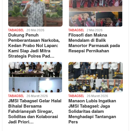
TABAGSEL
20 Mei 2026
TABAGSEL
2 Mei 2026
Dukung Penuh
Filosofi dan Makna
Pemberantasan Narkoba,
Mendalam di Balik
Kedan Prabo Nol Lapan:
Manortor Parmasak pada
Kami Siap Jadi Mitra
Resepsi Pernikahan
Strategis Polres Pad…
TABAGSEL
26 Maret 2026
TABAGSEL
26 Maret 2026
JMSI Tabagsel Gelar Halal
Manaon Lubis Ingatkan
Bihalal Bersama
JMSI Tabagsel: Jaga
Fahdriansyah Siregar,
Solidaritas dalam
Soliditas dan Kolaborasi
Menghadapi Tantangan
Jadi Priori…
Pers