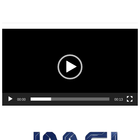
Pemutar
Video
00:00
00:13