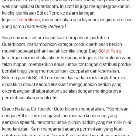
web dan aplikasi Outerbloom. Inisiatif ini juga mengintegrasikan lini
koleksi perhiasan Sōl et Terre ke dalam jaringan
logistik
Outerbloom
, memungkinkan opsi layanan pengiriman di hari
yang sama
(same-day delivery)
.
Kerja sama ini secara signifikan memperluas portofolio
Outerbloom, menambahkan kategori produk perhiasan berlian
mewah sebagai pilihan hadiah bernilai tinggi. Bagi
Sōl et Terre
,
kemitraan ini membuka akses ke jaringan logistik Outerbloom yang
telah mapan, memberikan solusi untuk tantangan distribusi produk
bernilai tinggi yang membutuhkan kecepatan dan keamanan.
Seluruh produk Sōl et Terre yang dipasarkan melalui platform ini
dipastikan dibuat secara eksklusif menggunakan berlian yang
dikembangkan di laboratorium, sejalan dengan meningkatnya
permintaan akan produk etis.
Grace Natalia, Co-founder Outerbloom, mengatakan, “Kemitraan
dengan Sōl et Terre menjawab permintaan konsumen yang
semakin spesifik, terutama untuk pilihan hadiah yang memiliki nilai
keberlanjutan. Kami mengamati adanya permintaan yang kuat
untuk produk
conscious luxury
. Kami melihat ini sebagai peluang