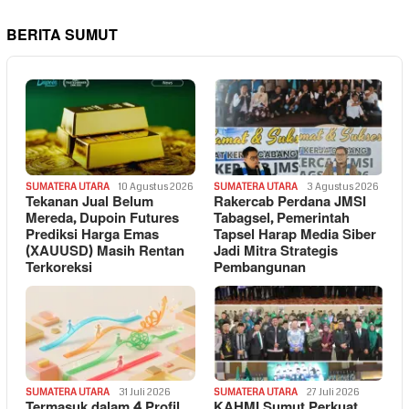
BERITA SUMUT
SUMATERA UTARA
10 Agustus 2026
SUMATERA UTARA
3 Agustus 2026
Tekanan Jual Belum
Rakercab Perdana JMSI
Mereda, Dupoin Futures
Tabagsel, Pemerintah
Prediksi Harga Emas
Tapsel Harap Media Siber
(XAUUSD) Masih Rentan
Jadi Mitra Strategis
Terkoreksi
Pembangunan
SUMATERA UTARA
31 Juli 2026
SUMATERA UTARA
27 Juli 2026
Termasuk dalam 4 Profil
KAHMI Sumut Perkuat