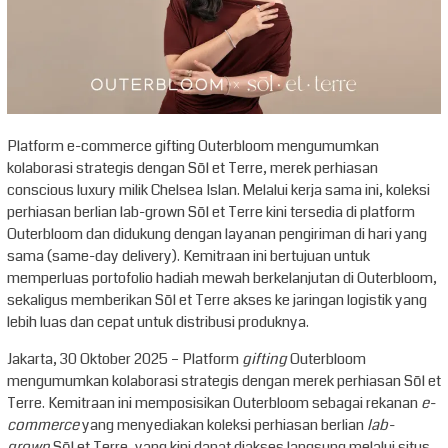
Platform e-commerce gifting Outerbloom mengumumkan
kolaborasi strategis dengan Sōl et Terre, merek perhiasan
conscious luxury milik Chelsea Islan. Melalui kerja sama ini, koleksi
perhiasan berlian lab-grown Sōl et Terre kini tersedia di platform
Outerbloom dan didukung dengan layanan pengiriman di hari yang
sama (same-day delivery). Kemitraan ini bertujuan untuk
memperluas portofolio hadiah mewah berkelanjutan di Outerbloom,
sekaligus memberikan Sōl et Terre akses ke jaringan logistik yang
lebih luas dan cepat untuk distribusi produknya.
Jakarta, 30 Oktober 2025 – Platform
gifting
Outerbloom
mengumumkan kolaborasi strategis dengan merek perhiasan Sōl et
Terre. Kemitraan ini memposisikan Outerbloom sebagai rekanan
e-
commerce
yang menyediakan koleksi perhiasan berlian
lab-
grown
Sōl et Terre, yang kini dapat diakses langsung melalui situs