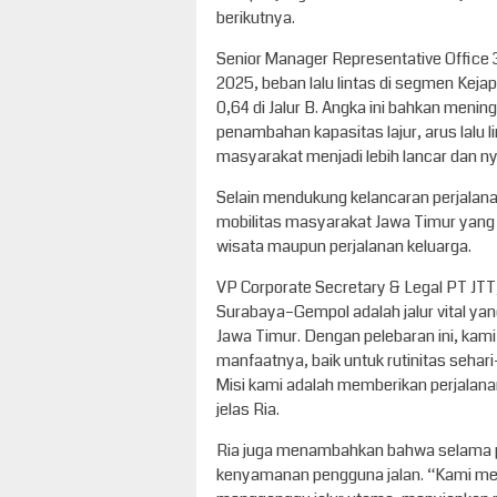
berikutnya.
Senior Manager Representative Office 
2025, beban lalu lintas di segmen Keja
0,64 di Jalur B. Angka ini bahkan menin
penambahan kapasitas lajur, arus lalu l
masyarakat menjadi lebih lancar dan n
Selain mendukung kelancaran perjalana
mobilitas masyarakat Jawa Timur yang m
wisata maupun perjalanan keluarga.
VP Corporate Secretary & Legal PT JTT
Surabaya–Gempol adalah jalur vital ya
Jawa Timur. Dengan pelebaran ini, ka
manfaatnya, baik untuk rutinitas sehari
Misi kami adalah memberikan perjalana
jelas Ria.
Ria juga menambahkan bahwa selama p
kenyamanan pengguna jalan. “Kami mela