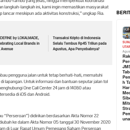
rambu-rambu yang jelas, hingga memperkuat koordinasi
n langkah-langkah ini, kami ingin memastikan masyarakat
BERI
 lancar meskipun ada aktivitas konstruksi,” ungkap Ria.
:DEFINE by LOKALMADE,
Transaksi Kripto di Indonesia
SUM
ebrating Local Brands in
Selalu Tembus Rp45 Triliun pada
UTA
K Avenue
Agustus, Apa Penyebabnya?
Agus
Rak
Per
JM
Tab
au pengguna jalan untuk tetap berhati-hati, mematuhi
Pem
di lapangan. Untuk informasi dan bantuan seputar jalan tol
h T
Har
nghubungi One Call Center 24 jam di 14080 atau
Med
ersedia di iOS dan Android.
Sib
Mit
Str
Pe
u “Perseroan”) didirikan berdasarkan Akta Nomor 22
un
h diubah ke dalam Akta Nomor 05 tanggal 30 November 2020
am di Luar Rapat Umum Pemegang Saham Perseroan