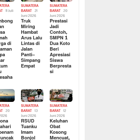
ATERA
SUMATERA
SUMATERA
AT
11 Juli
BARAT
21
BARAT
20
6
Juni 2026
Juni 2026
mbong
Truk
Prestasi
an
Miring
Jadi
sa
Hambat
Contoh,
mah
Arus Lalu
SMPN 1
ga di
Lintas di
Dua Koto
saman
Jalan
Beri
pa
Panti–
Apresiasi
ar
Simpang
Siswa
kum
Empat
Berpresta
u
si
esaha
ATERA
SUMATERA
SUMATERA
AT
20
BARAT
13
BARAT
12
 2026
Juni 2026
Juni 2026
sona
RSUD
Keluhan
ahari
Tuanku
Obat
rbenam
Imam
Kosong
Puncak
Bonjol
Mencuat,