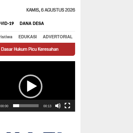
KAMIS, 6 AGUSTUS 2026
VID-19
DANA DESA
ristiwa
EDUKASI
ADVERTORIAL
 Keresahan
Truk Miring Hambat Arus Lalu Lintas di Jalan Pa
ar
00:00
00:13