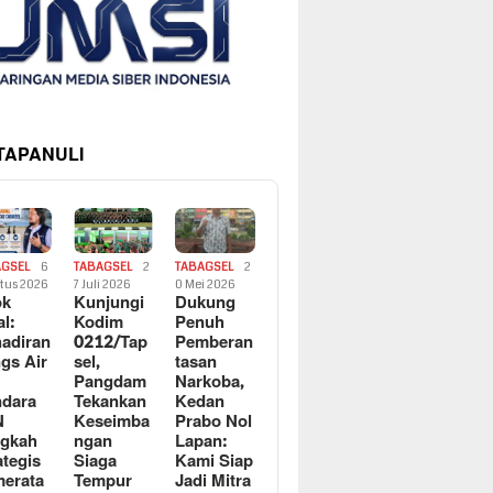
 TAPANULI
AGSEL
6
TABAGSEL
2
TABAGSEL
2
tus 2026
7 Juli 2026
0 Mei 2026
ok
Kunjungi
Dukung
al:
Kodim
Penuh
adiran
0212/Tap
Pemberan
gs Air
sel,
tasan
Pangdam
Narkoba,
dara
Tekankan
Kedan
N
Keseimba
Prabo Nol
ngkah
ngan
Lapan:
ategis
Siaga
Kami Siap
erata
Tempur
Jadi Mitra