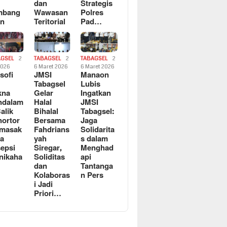
dan
Strategis
mbang
Wawasan
Polres
an
Teritorial
Pad…
AGSEL
2
TABAGSEL
2
TABAGSEL
2
2026
6 Maret 2026
6 Maret 2026
osofi
JMSI
Manaon
n
Tabagsel
Lubis
kna
Gelar
Ingatkan
ndalam
Halal
JMSI
Balik
Bihalal
Tabagsel:
ortor
Bersama
Jaga
rmasak
Fahdrians
Solidarita
a
yah
s dalam
epsi
Siregar,
Menghad
nikaha
Soliditas
api
dan
Tantanga
Kolaboras
n Pers
i Jadi
Priori…