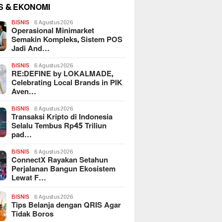
S & EKONOMI
BISNIS
6 Agustus 2026
Operasional Minimarket
Semakin Kompleks, Sistem POS
Jadi And…
BISNIS
6 Agustus 2026
RE:DEFINE by LOKALMADE,
Celebrating Local Brands in PIK
Aven…
BISNIS
6 Agustus 2026
Transaksi Kripto di Indonesia
Selalu Tembus Rp45 Triliun
pad…
BISNIS
6 Agustus 2026
ConnectX Rayakan Setahun
Perjalanan Bangun Ekosistem
Lewat F…
BISNIS
6 Agustus 2026
Tips Belanja dengan QRIS Agar
Tidak Boros