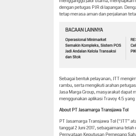
mengganggu jalur utama, menyiapkan 
dengan petugas PJR di lapangan. Denga
tetap merasa aman dan perjalanan tetap
BACAAN LAINNYA
Operasional Minimarket
RE
Semakin Kompleks, Sistem POS
Cel
Jadi Andalan Kelola Transaksi
PI
dan Stok
Sebagai bentuk pelayanan, JTT mengimb
rambu, serta mengikuti arahan petugas 
Jasa Marga Group, masyarakat dapat me
menggunakan aplikasi Travoy 4.5 yang t
About PT Jasamarga Transjawa Tol
PT Jasamarga Transjawa Tol (“JTT” ata
tanggal 2 Juni 2017, sebagaimana tela
Pernyataan Keputusan Pemegang Sah