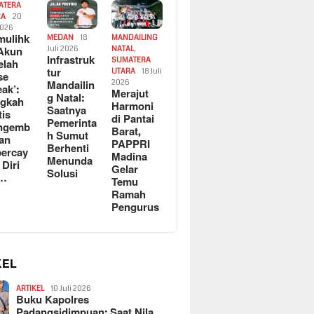
ATERA
RA
20
2026
ulihk
MEDAN
18
MANDAILING
Akun
Juli 2026
NATAL
,
Infrastruk
SUMATERA
elah
tur
UTARA
18 Juli
se
Mandailin
2026
eak’:
Merajut
g Natal:
ngkah
Harmoni
Saatnya
tis
di Pantai
Pemerinta
ngemb
Barat,
h Sumut
kan
PAPPRI
Berhenti
ercay
Madina
Menunda
 Diri
Gelar
Solusi
l…
Temu
Ramah
Pengurus
KEL
ARTIKEL
10 Juli 2026
Buku Kapolres
Padangsidimpuan: Saat Nila…