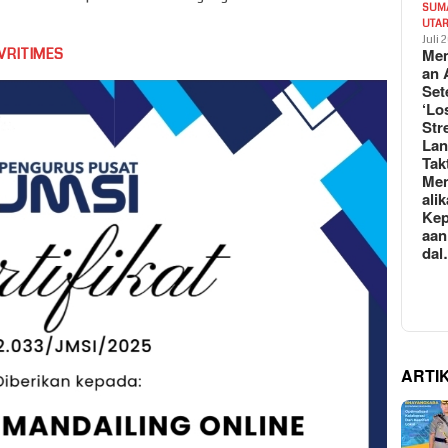
SUM
UTA
Juli 
VRITIMES
Mem
an 
Set
‘Lo
Str
La
Tak
Me
ali
Kep
aan
da
ARTI