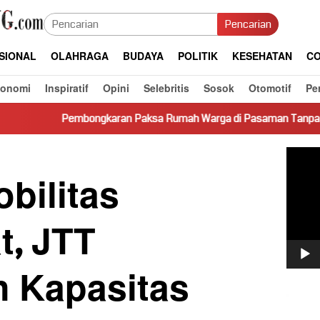
Pencarian
SIONAL
OLAHRAGA
BUDAYA
POLITIK
KESEHATAN
CO
konomi
Inspiratif
Opini
Selebritis
Sosok
Otomotif
Pe
ngkaran Paksa Rumah Warga di Pasaman Tanpa Dasar Hukum Picu
Pemut
Video
bilitas
t, JTT
n Kapasitas