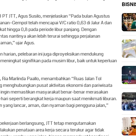
BISNI
3 PT JTT, Agus Susilo, menjelaskan “Pada bulan Agustus
panan–Gempol telah mencapai V/C ratio 0,63 di Jalur A dan
gkat hingga 0,8 pada periode libur panjang. Dengan
intas nantinya akan lebih terurai sehingga perjalanan
yaman,” ujar Agus.
n harian, pelebaran ini juga diproyeksikan mendukung
eningkat signifikan pada musim libur, baik untuk keperluan
, Ria Marlinda Paallo, menambahkan “Ruas Jalan Tol
ng menghubungkan pusat aktivitas ekonomi dan pariwisata
mi ingin memastikan masyarakat benar-benar merasakan
-hari seperti berangkat kerja maupun saat menikmati liburan.
n yang lancar, aman, dan nyaman bagi pengguna jalan,”
ekerjaan berlangsung, JTT tetap mengutamakan
kukan penataan area kerja secara terukur agar tidak