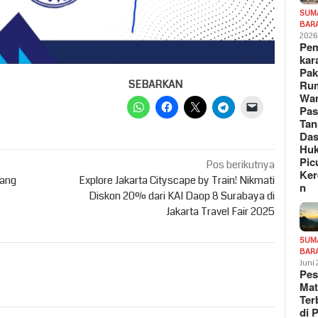
SUM
BAR
202
Pe
kar
Pak
SEBARKAN
Ru
War
Pa
Tan
Das
Hu
Pic
Pos berikutnya
Ker
yang
Explore Jakarta Cityscape by Train! Nikmati
n
Diskon 20% dari KAI Daop 8 Surabaya di
Jakarta Travel Fair 2025
SUM
BAR
Juni
Pe
Mat
Te
di 