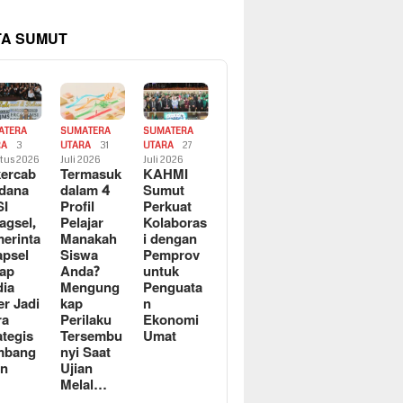
TA SUMUT
ATERA
SUMATERA
SUMATERA
RA
3
UTARA
31
UTARA
27
tus 2026
Juli 2026
Juli 2026
ercab
Termasuk
KAHMI
dana
dalam 4
Sumut
SI
Profil
Perkuat
agsel,
Pelajar
Kolaboras
erinta
Manakah
i dengan
apsel
Siswa
Pemprov
ap
Anda?
untuk
ia
Mengung
Penguata
er Jadi
kap
n
ra
Perilaku
Ekonomi
ategis
Tersembu
Umat
mbang
nyi Saat
an
Ujian
Melal…