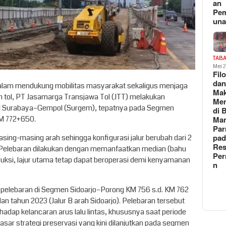
an
Pe
un
TAB
Mei 
Fil
da
alam mendukung mobilitas masyarakat sekaligus menjaga
Ma
an tol, PT Jasamarga Transjawa Tol (JTT) melakukan
Me
Tol Surabaya–Gempol (Surgem), tepatnya pada Segmen
di 
M 772+650.
Man
Pa
pad
asing-masing arah sehingga konfigurasi jalur berubah dari 2
Res
ur). Pelebaran dilakukan dengan memanfaatkan median (bahu
Per
uksi, lajur utama tetap dapat beroperasi demi kenyamanan
n
pelebaran di Segmen Sidoarjo–Porong KM 756 s.d. KM 762
an tahun 2023 (Jalur B arah Sidoarjo). Pelebaran tersebut
hadap kelancaran arus lalu lintas, khususnya saat periode
 dasar strategi preservasi yang kini dilanjutkan pada segmen