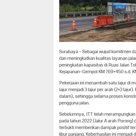
Surabaya – Sebagai wujud komitmen d
dan meningkatkan kualitas layanan jal
peningkatan kapasitas di Ruas Jalan 
Kejapanan–Gempol KM 769+450 s.d. K
Pekerjaan ini menambah satu lajur di m
lajur menjadi 3 lajur per arah (2×3 laj
dalam), sehingga selama proses konstr
pengguna jalan.
Sebelumnya, JTT telah merampungkan 
pada tahun 2022 (Jalur A arah Porong) d
terbukti memberikan dampak positif ter
libur panjang. Keberhasilan ini menjadi