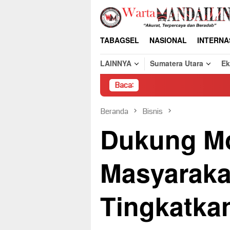
Loncat
ke
konten
TABAGSEL
NASIONAL
INTERNA
LAINNYA
Sumatera Utara
E
Baca:
Pembo
Beranda
Bisnis
Dukung Mo
Masyaraka
Tingkatka