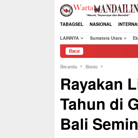
Loncat
ke
konten
TABAGSEL
NASIONAL
INTERNA
LAINNYA
Sumatera Utara
E
Baca:
Pembong
Beranda
Bisnis
Rayakan L
Tahun di 
Bali Semi