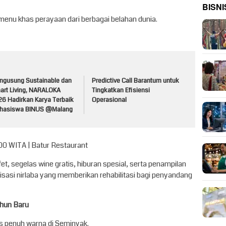
BISNI
menu khas perayaan dari berbagai belahan dunia.
ngusung Sustainable dan
Predictive Call Barantum untuk
art Living, NARALOKA
Tingkatkan Efisiensi
26 Hadirkan Karya Terbaik
Operasional
hasiswa BINUS @Malang
:00 WITA | Batur Restaurant
t, segelas wine gratis, hiburan spesial, serta penampilan
nisasi nirlaba yang memberikan rehabilitasi bagi penyandang
ahun Baru
s penuh warna di Seminyak.