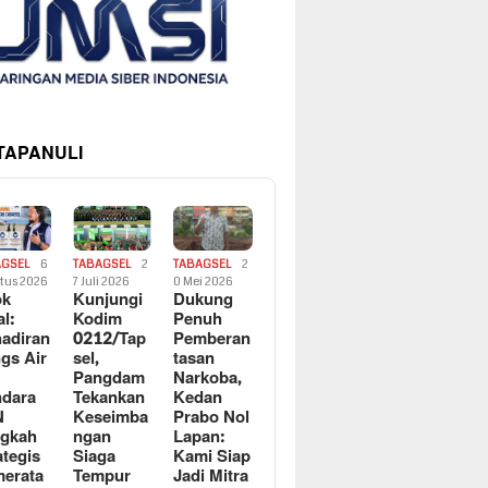
 TAPANULI
AGSEL
6
TABAGSEL
2
TABAGSEL
2
tus 2026
7 Juli 2026
0 Mei 2026
ok
Kunjungi
Dukung
al:
Kodim
Penuh
adiran
0212/Tap
Pemberan
gs Air
sel,
tasan
Pangdam
Narkoba,
dara
Tekankan
Kedan
N
Keseimba
Prabo Nol
ngkah
ngan
Lapan:
ategis
Siaga
Kami Siap
erata
Tempur
Jadi Mitra