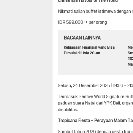
Christmas Flavour of The World
Nikmati sajian buffet istimewa dengan 
IDR 599.000++ per orang
BACAAN LAINNYA
Kebiasaan Finansial yang Bisa
Me
Dimulai di Usia 20-an
Sm
20
Ma
Selasa, 24 Desember 2025 | 19:00 – 21
Termasuk: Festive World Signature Buffe
paduan suara Natal dari YPK Bali, orga
disabilitas.
Tropicana Fiesta – Perayaan Malam T
Sambut tahun 2026 dengan pesta tropi