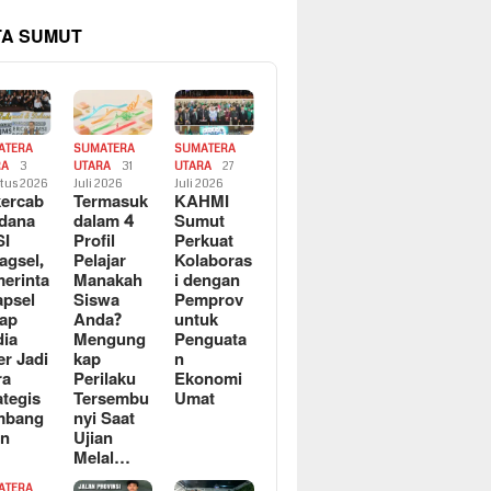
TA SUMUT
ATERA
SUMATERA
SUMATERA
RA
3
UTARA
31
UTARA
27
tus 2026
Juli 2026
Juli 2026
ercab
Termasuk
KAHMI
dana
dalam 4
Sumut
SI
Profil
Perkuat
agsel,
Pelajar
Kolaboras
erinta
Manakah
i dengan
apsel
Siswa
Pemprov
ap
Anda?
untuk
ia
Mengung
Penguata
er Jadi
kap
n
ra
Perilaku
Ekonomi
ategis
Tersembu
Umat
mbang
nyi Saat
an
Ujian
Melal…
ATERA