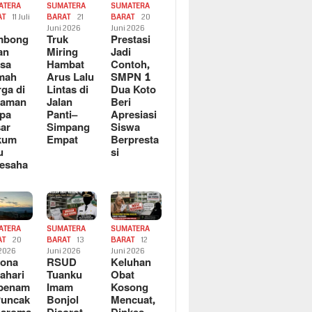
ATERA
SUMATERA
SUMATERA
AT
11 Juli
BARAT
21
BARAT
20
6
Juni 2026
Juni 2026
mbong
Truk
Prestasi
an
Miring
Jadi
sa
Hambat
Contoh,
mah
Arus Lalu
SMPN 1
ga di
Lintas di
Dua Koto
saman
Jalan
Beri
pa
Panti–
Apresiasi
ar
Simpang
Siswa
kum
Empat
Berpresta
u
si
esaha
ATERA
SUMATERA
SUMATERA
AT
20
BARAT
13
BARAT
12
 2026
Juni 2026
Juni 2026
sona
RSUD
Keluhan
ahari
Tuanku
Obat
rbenam
Imam
Kosong
Puncak
Bonjol
Mencuat,