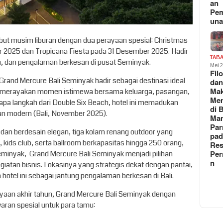
an
Pe
un
t musim liburan dengan dua perayaan spesial: Christmas
r 2025 dan Tropicana Fiesta pada 31 Desember 2025. Hadir
TAB
h, dan pengalaman berkesan di pusat Seminyak.
Mei 
Fil
and Mercure Bali Seminyak hadir sebagai destinasi ideal
da
Ma
gus merayakan momen istimewa bersama keluarga, pasangan,
Me
pa langkah dari Double Six Beach, hotel ini memadukan
di 
n modern (Bali, November 2025).
Man
Pa
dan berdesain elegan, tiga kolam renang outdoor yang
pad
kids club, serta ballroom berkapasitas hingga 250 orang,
Res
Per
eminyak, Grand Mercure Bali Seminyak menjadi pilihan
n
iatan bisnis. Lokasinya yang strategis dekat dengan pantai,
 hotel ini sebagai jantung pengalaman berkesan di Bali.
an akhir tahun, Grand Mercure Bali Seminyak dengan
an spesial untuk para tamu: