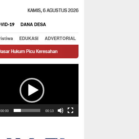
KAMIS, 6 AGUSTUS 2026
VID-19
DANA DESA
ristiwa
EDUKASI
ADVERTORIAL
eresahan
Truk Miring Hambat Arus Lalu Lintas di Jalan Pant
ar
00:00
00:13