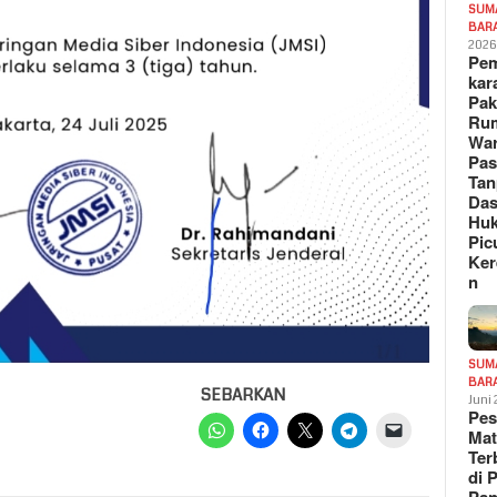
SUM
BAR
202
Pe
kar
Pak
Ru
War
Pa
Tan
Das
Hu
Pic
Ker
n
SUM
BAR
SEBARKAN
Juni
Pe
Mat
Te
di 