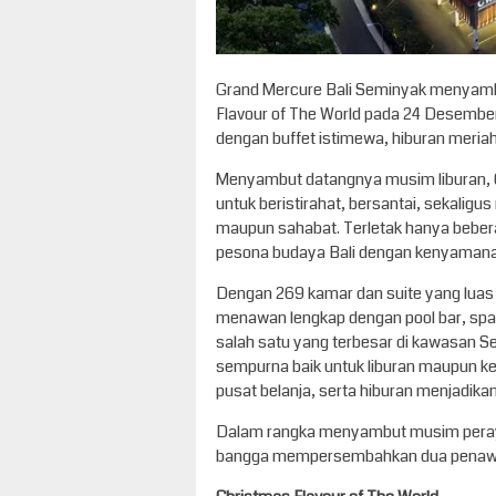
Grand Mercure Bali Seminyak menyambu
Flavour of The World pada 24 Desembe
dengan buffet istimewa, hiburan meria
Menyambut datangnya musim liburan, Gr
untuk beristirahat, bersantai, sekali
maupun sahabat. Terletak hanya bebera
pesona budaya Bali dengan kenyamana
Dengan 269 kamar dan suite yang luas 
menawan lengkap dengan pool bar, spa, 
salah satu yang terbesar di kawasan S
sempurna baik untuk liburan maupun keg
pusat belanja, serta hiburan menjadikan
Dalam rangka menyambut musim peraya
bangga mempersembahkan dua penawar