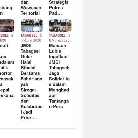
dan
Strategis
mbang
Wawasan
Polres
an
Teritorial
Pad…
AGSEL
2
TABAGSEL
2
TABAGSEL
2
2026
6 Maret 2026
6 Maret 2026
osofi
JMSI
Manaon
n
Tabagsel
Lubis
kna
Gelar
Ingatkan
ndalam
Halal
JMSI
Balik
Bihalal
Tabagsel:
ortor
Bersama
Jaga
rmasak
Fahdrians
Solidarita
a
yah
s dalam
epsi
Siregar,
Menghad
nikaha
Soliditas
api
dan
Tantanga
Kolaboras
n Pers
i Jadi
Priori…