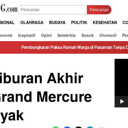
Pencarian
SIONAL
OLAHRAGA
BUDAYA
POLITIK
KESEHATAN
CO
konomi
Inspiratif
Opini
Selebritis
Sosok
Otomotif
Pe
karan Paksa Rumah Warga di Pasaman Tanpa Dasar Hukum Picu K
Pemut
Video
iburan Akhir
Grand Mercure
nyak