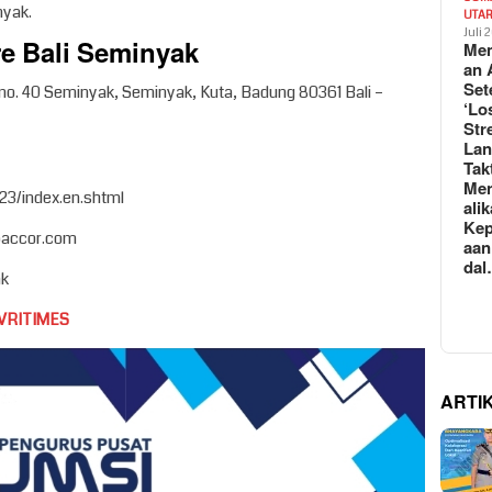
nyak.
UTA
Juli 
e Bali Seminyak
Mem
an 
Set
 no. 40 Seminyak, Seminyak, Kuta, Badung 80361 Bali –
‘Lo
Str
La
Tak
Me
823/index.en.shtml
ali
Kep
@accor.com
aan
da
ak
VRITIMES
ARTI