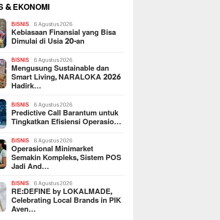
S & EKONOMI
BISNIS
6 Agustus 2026
Kebiasaan Finansial yang Bisa
Dimulai di Usia 20-an
BISNIS
6 Agustus 2026
Mengusung Sustainable dan
Smart Living, NARALOKA 2026
Hadirk…
BISNIS
6 Agustus 2026
Predictive Call Barantum untuk
Tingkatkan Efisiensi Operasio…
BISNIS
6 Agustus 2026
Operasional Minimarket
Semakin Kompleks, Sistem POS
Jadi And…
BISNIS
6 Agustus 2026
RE:DEFINE by LOKALMADE,
Celebrating Local Brands in PIK
Aven…