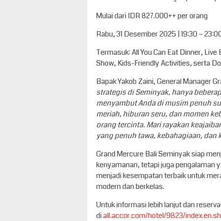
Mulai dari IDR 827.000++ per orang
Rabu, 31 Desember 2025 | 19:30 – 23:0
Termasuk: All You Can Eat Dinner, Live
Show, Kids-Friendly Activities, serta D
Bapak Yakob Zaini, General Manager G
strategis di Seminyak, hanya beberap
menyambut Anda di musim penuh suka
meriah, hiburan seru, dan momen ke
orang tercinta. Mari rayakan keajaib
yang penuh tawa, kebahagiaan, dan
Grand Mercure Bali Seminyak siap men
kenyamanan, tetapi juga pengalaman ya
menjadi kesempatan terbaik untuk mer
modern dan berkelas.
Untuk informasi lebih lanjut dan reserva
di
all.accor.com/hotel/9823/index.en.s