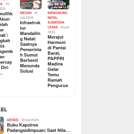
RA
20
2026
ulihk
MEDAN
18
MANDAILING
Akun
Juli 2026
NATAL
,
Infrastruk
SUMATERA
elah
tur
UTARA
18 Juli
se
Mandailin
2026
eak’:
Merajut
g Natal:
ngkah
Harmoni
Saatnya
tis
di Pantai
Pemerinta
ngemb
Barat,
h Sumut
kan
PAPPRI
Berhenti
ercay
Madina
Menunda
 Diri
Gelar
Solusi
l…
Temu
Ramah
Pengurus
KEL
ARTIKEL
10 Juli 2026
Buku Kapolres
Padangsidimpuan: Saat Nila…