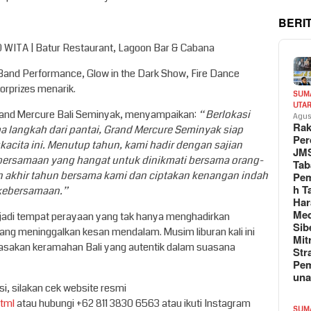
BERI
0 WITA | Batur Restaurant, Lagoon Bar & Cabana
 Band Performance, Glow in the Dark Show, Fire Dance
oorprizes menarik.
SUM
UTA
rand Mercure Bali Seminyak, menyampaikan:
“
Berlokasi
Agus
Rak
a langkah dari pantai, Grand Mercure Seminyak siap
Per
cita ini. Menutup tahun, kami hadir dengan sajian
JM
bersamaan yang hangat untuk dinikmati bersama orang-
Tab
an akhir tahun bersama kami dan ciptakan kenangan indah
Pem
h T
 kebersamaan.”
Har
Med
jadi tempat perayaan yang tak hanya menghadirkan
Sib
ng meninggalkan kesan mendalam. Musim liburan kali ini
Mit
asakan keramahan Bali yang autentik dalam suasana
Str
Pe
un
si, silakan cek website resmi
html
atau hubungi +62 811 3830 6563 atau ikuti Instagram
SUM