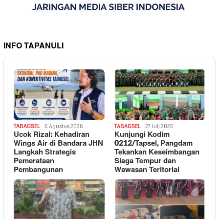
INFO TAPANULI
TABAGSEL
6 Agustus 2026
TABAGSEL
27 Juli 2026
Ucok Rizal: Kehadiran
Kunjungi Kodim
Wings Air di Bandara JHN
0212/Tapsel, Pangdam
Langkah Strategis
Tekankan Keseimbangan
Pemerataan
Siaga Tempur dan
Pembangunan
Wawasan Teritorial