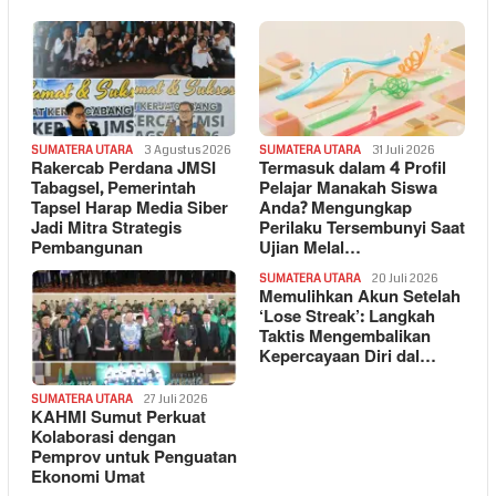
SUMATERA UTARA
3 Agustus 2026
SUMATERA UTARA
31 Juli 2026
Rakercab Perdana JMSI
Termasuk dalam 4 Profil
Tabagsel, Pemerintah
Pelajar Manakah Siswa
Tapsel Harap Media Siber
Anda? Mengungkap
Jadi Mitra Strategis
Perilaku Tersembunyi Saat
Pembangunan
Ujian Melal…
SUMATERA UTARA
20 Juli 2026
Memulihkan Akun Setelah
‘Lose Streak’: Langkah
Taktis Mengembalikan
Kepercayaan Diri dal…
SUMATERA UTARA
27 Juli 2026
KAHMI Sumut Perkuat
Kolaborasi dengan
Pemprov untuk Penguatan
Ekonomi Umat