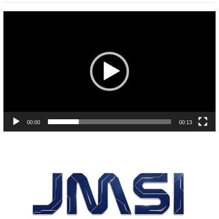
Pemutar
Video
00:00
00:13