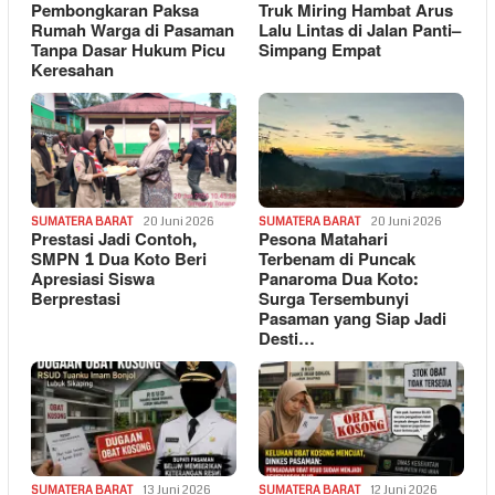
Pembongkaran Paksa
Truk Miring Hambat Arus
Rumah Warga di Pasaman
Lalu Lintas di Jalan Panti–
Tanpa Dasar Hukum Picu
Simpang Empat
Keresahan
SUMATERA BARAT
20 Juni 2026
SUMATERA BARAT
20 Juni 2026
Prestasi Jadi Contoh,
Pesona Matahari
SMPN 1 Dua Koto Beri
Terbenam di Puncak
Apresiasi Siswa
Panaroma Dua Koto:
Berprestasi
Surga Tersembunyi
Pasaman yang Siap Jadi
Desti…
SUMATERA BARAT
13 Juni 2026
SUMATERA BARAT
12 Juni 2026