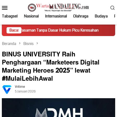
Loncat
Menu
ke
Mobile
konten
Tabagsel
Nasional
Internasional
Olahraga
Budaya
Po
aman Tanpa Dasar Hukum Picu Keresahan
Baca:
Truk Miring Hamb
Beranda
Bisnis
BINUS UNIVERSITY Raih
Penghargaan “Marketeers Digital
Marketing Heroes 2025” lewat
#MulaiLebihAwal
Vritime
5 Januari 2026