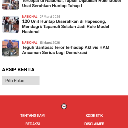
Tercepat di Nasional, Tapsel Dijadikan Role Model
Usai Serahkan Huntap Tahap I
NASIONAL
27 Maret 2026
120 Unit Huntap Diserahkan di Hapesong,
Mendagri: Tapanuli Selatan Jadi Role Model
Nasional
NASIONAL
15 Maret 2026
Teguh Santosa: Teror terhadap Aktivis HAM
Ancaman Serius bagi Demokrasi
ARSIP BERITA
Arsip
Berita
TENTANG KAMI
KODE ETIK
REDAKSI
DISCLAIMER