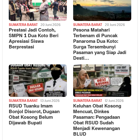
SUMATERA BARAT
20 Juni 2026
SUMATERA BARAT
20 Juni 2026
Prestasi Jadi Contoh,
Pesona Matahari
SMPN 1 Dua Koto Beri
Terbenam di Puncak
Apresiasi Siswa
Panaroma Dua Koto:
Berprestasi
Surga Tersembunyi
Pasaman yang Siap Jadi
Desti…
SUMATERA BARAT
13 Juni 2026
SUMATERA BARAT
12 Juni 2026
RSUD Tuanku Imam
Keluhan Obat Kosong
Bonjol Disorot, Dugaan
Mencuat, Dinkes
Obat Kosong Belum
Pasaman: Pengadaan
Dijawab Bupati
Obat RSUD Sudah
Menjadi Kewenangan
BLUD