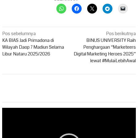
Navigasi
Pos sebelumnya
Pos berikutnya
pos
KA BIAS Jadi Primadona di
BINUS UNIVERSITY Raih
Wilayah Daop 7 Madiun Selama
Penghargaan “Marketeers
Libur Nataru 2025/2026
Digital Marketing Heroes 2025”
lewat #MulaiLebihAwal
Pemutar
Video