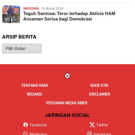
NASIONAL
15 Maret 2026
Teguh Santosa: Teror terhadap Aktivis HAM
Ancaman Serius bagi Demokrasi
ARSIP BERITA
Arsip
Berita
TENTANG KAMI
KODE ETIK
REDAKSI
DISCLAIMER
PEDOMAN MEDIA SIBER
JARINGAN SOCIAL
Facebook
Twitter
WhatsApp
Instagram