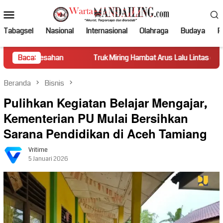
Loncat
Menu
ke
Mobile
konten
Tabagsel
Nasional
Internasional
Olahraga
Budaya
Po
han
Baca:
Truk Miring Hambat Arus Lalu Lintas di Jalan Panti–Simp
Beranda
Bisnis
Pulihkan Kegiatan Belajar Mengajar,
Kementerian PU Mulai Bersihkan
Sarana Pendidikan di Aceh Tamiang
Vritime
5 Januari 2026