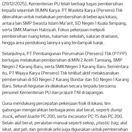
(29/12/2025), Kementerian PU telah berbagi tugas pembersihan
kepada sejumlah BUMN Karya. PT Waskita Karya (Persero) Tbk
dikerahkan untuk melakukan pembersihan di beberapa lokasi,
antara lain SMP Swasta Islam Ma’arif, SD Negeri 1 Kuala Simpang,
serta SMK Maimun Habsyah. Fokus pekerjaan meliputi
pembersihan ruang kelas, halaman sekolah, saluran drainase,
hingga area pendukung lainnya yang terdampak banjir.
Selanjutnya, PT Pembangunan Perumahan (Persero) Tbk (PTPP)
bertugas melakukan pembersihan di MIN 2 Aceh Tamiang, SMP
Negeri 2 Karang Baru, serta SMK Negeri 3 Karang Baru. Sementara
itu, PT Wijaya Karya (Persero) Tbk terlibat aktif melaksanakan
pembersihan di SD Negeri 2 Karang Bundar dan SD Negeri 1 Karang
Baru. Seluruh kegiatan ini dilakukan secara terpadu bersama
personel Kementerian PU dan prajurit TNI di lapangan.
Guna mendukung percepatan pekerjaan fisik di lokasi, tim
gabungan mengerahkan berbagai jenis alat berat, seperti
dump
truck
,
wheel loader
PC 200, serta
excavator
PC 75 dan PC 200.
Selain alat berat, peralatan manual seperti sekop,
plastic bag
, alat
sikat, alat pel, dan gerobak arko juga digunakan untuk pembersihan