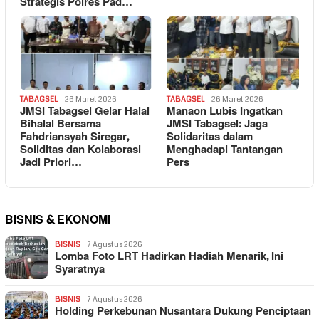
Strategis Polres Pad…
TABAGSEL
26 Maret 2026
TABAGSEL
26 Maret 2026
JMSI Tabagsel Gelar Halal
Manaon Lubis Ingatkan
Bihalal Bersama
JMSI Tabagsel: Jaga
Fahdriansyah Siregar,
Solidaritas dalam
Soliditas dan Kolaborasi
Menghadapi Tantangan
Jadi Priori…
Pers
BISNIS & EKONOMI
BISNIS
7 Agustus 2026
Lomba Foto LRT Hadirkan Hadiah Menarik, Ini
Syaratnya
BISNIS
7 Agustus 2026
Holding Perkebunan Nusantara Dukung Penciptaan