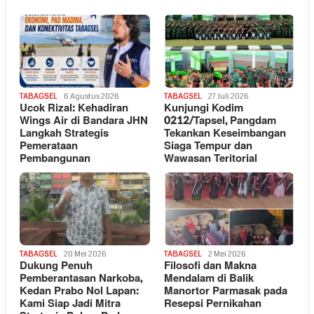
TABAGSEL
6 Agustus 2026
TABAGSEL
27 Juli 2026
Ucok Rizal: Kehadiran
Kunjungi Kodim
Wings Air di Bandara JHN
0212/Tapsel, Pangdam
Langkah Strategis
Tekankan Keseimbangan
Pemerataan
Siaga Tempur dan
Pembangunan
Wawasan Teritorial
TABAGSEL
20 Mei 2026
TABAGSEL
2 Mei 2026
Dukung Penuh
Filosofi dan Makna
Pemberantasan Narkoba,
Mendalam di Balik
Kedan Prabo Nol Lapan:
Manortor Parmasak pada
Kami Siap Jadi Mitra
Resepsi Pernikahan