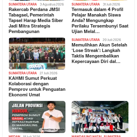
SUMATERA UTARA
3 Agustus 2026
SUMATERA UTARA
31 Juli 2026
Rakercab Perdana JMSI
Termasuk dalam 4 Profil
Tabagsel, Pemerintah
Pelajar Manakah Siswa
Tapsel Harap Media Siber
Anda? Mengungkap
Jadi Mitra Strategis
Perilaku Tersembunyi Saat
Pembangunan
Ujian Melal…
SUMATERA UTARA
20 Juli 2026
Memulihkan Akun Setelah
‘Lose Streak’: Langkah
Taktis Mengembalikan
Kepercayaan Diri dal…
SUMATERA UTARA
27 Juli 2026
KAHMI Sumut Perkuat
Kolaborasi dengan
Pemprov untuk Penguatan
Ekonomi Umat
MEDAN
18 Juli 2026
MANDAILING NATAL
,
SUMATERA