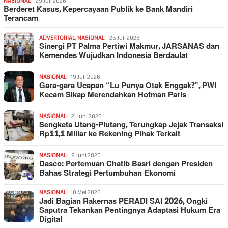
NASIONAL
29 Juli 2026
Berderet Kasus, Kepercayaan Publik ke Bank Mandiri
Terancam
ADVERTORIAL
,
NASIONAL
25 Juli 2026
Sinergi PT Palma Pertiwi Makmur, JARSANAS dan
Kemendes Wujudkan Indonesia Berdaulat
NASIONAL
19 Juli 2026
Gara-gara Ucapan “Lu Punya Otak Enggak?”, PWI
Kecam Sikap Merendahkan Hotman Paris
NASIONAL
21 Juni 2026
Sengketa Utang-Piutang, Terungkap Jejak Transaksi
Rp11,1 Miliar ke Rekening Pihak Terkait
NASIONAL
9 Juni 2026
Dasco: Pertemuan Chatib Basri dengan Presiden
Bahas Strategi Pertumbuhan Ekonomi
NASIONAL
10 Mei 2026
Jadi Bagian Rakernas PERADI SAI 2026, Ongki
Saputra Tekankan Pentingnya Adaptasi Hukum Era
Digital