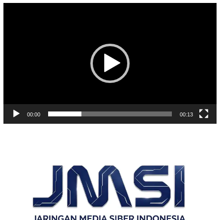
Pemutar
Video
00:00
00:13