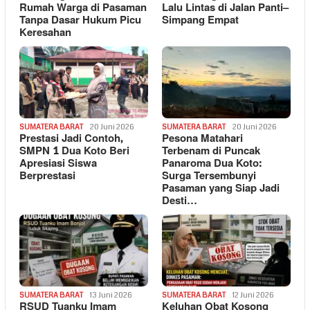
Rumah Warga di Pasaman
Lalu Lintas di Jalan Panti–
Tanpa Dasar Hukum Picu
Simpang Empat
Keresahan
SUMATERA BARAT
20 Juni 2026
SUMATERA BARAT
20 Juni 2026
Prestasi Jadi Contoh,
Pesona Matahari
SMPN 1 Dua Koto Beri
Terbenam di Puncak
Apresiasi Siswa
Panaroma Dua Koto:
Berprestasi
Surga Tersembunyi
Pasaman yang Siap Jadi
Desti…
SUMATERA BARAT
13 Juni 2026
SUMATERA BARAT
12 Juni 2026
RSUD Tuanku Imam
Keluhan Obat Kosong