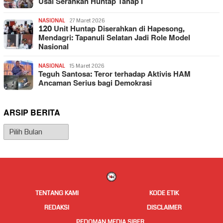
Usai Serahkan Huntap Tahap I
NASIONAL
27 Maret 2026
120 Unit Huntap Diserahkan di Hapesong,
Mendagri: Tapanuli Selatan Jadi Role Model
Nasional
NASIONAL
15 Maret 2026
Teguh Santosa: Teror terhadap Aktivis HAM
Ancaman Serius bagi Demokrasi
ARSIP BERITA
Arsip
Berita
TENTANG KAMI
KODE ETIK
REDAKSI
DISCLAIMER
PEDOMAN MEDIA SIBER