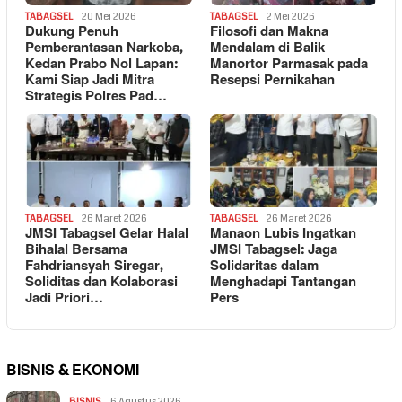
TABAGSEL
20 Mei 2026
TABAGSEL
2 Mei 2026
Dukung Penuh
Filosofi dan Makna
Pemberantasan Narkoba,
Mendalam di Balik
Kedan Prabo Nol Lapan:
Manortor Parmasak pada
Kami Siap Jadi Mitra
Resepsi Pernikahan
Strategis Polres Pad…
TABAGSEL
26 Maret 2026
TABAGSEL
26 Maret 2026
JMSI Tabagsel Gelar Halal
Manaon Lubis Ingatkan
Bihalal Bersama
JMSI Tabagsel: Jaga
Fahdriansyah Siregar,
Solidaritas dalam
Soliditas dan Kolaborasi
Menghadapi Tantangan
Jadi Priori…
Pers
BISNIS & EKONOMI
BISNIS
6 Agustus 2026