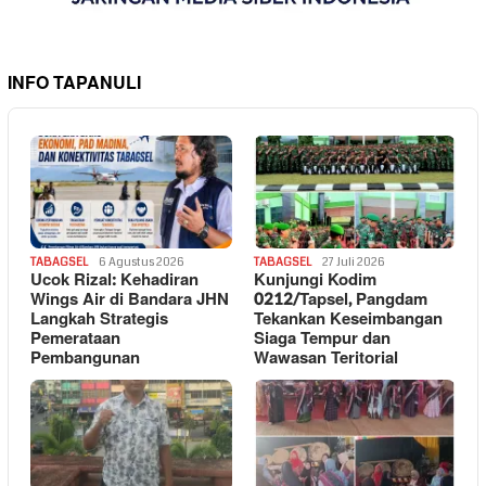
INFO TAPANULI
TABAGSEL
6 Agustus 2026
TABAGSEL
27 Juli 2026
Ucok Rizal: Kehadiran
Kunjungi Kodim
Wings Air di Bandara JHN
0212/Tapsel, Pangdam
Langkah Strategis
Tekankan Keseimbangan
Pemerataan
Siaga Tempur dan
Pembangunan
Wawasan Teritorial