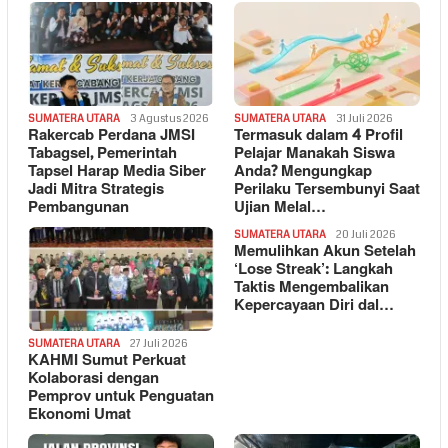
SUMATERA UTARA
3 Agustus 2026
SUMATERA UTARA
31 Juli 2026
Rakercab Perdana JMSI
Termasuk dalam 4 Profil
Tabagsel, Pemerintah
Pelajar Manakah Siswa
Tapsel Harap Media Siber
Anda? Mengungkap
Jadi Mitra Strategis
Perilaku Tersembunyi Saat
Pembangunan
Ujian Melal…
SUMATERA UTARA
20 Juli 2026
Memulihkan Akun Setelah
‘Lose Streak’: Langkah
Taktis Mengembalikan
Kepercayaan Diri dal…
SUMATERA UTARA
27 Juli 2026
KAHMI Sumut Perkuat
Kolaborasi dengan
Pemprov untuk Penguatan
Ekonomi Umat