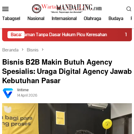
Loncat
Menu
ke
Mobile
konten
Tabagsel
Nasional
Internasional
Olahraga
Budaya
Po
 Tanpa Dasar Hukum Picu Keresahan
Baca:
Truk Miring Hambat A
Beranda
Bisnis
Bisnis B2B Makin Butuh Agency
Spesialis: Uraga Digital Agency Jawab
Kebutuhan Pasar
Vritime
14 April 2026