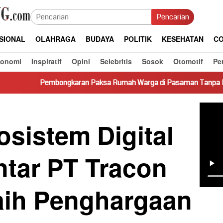
Pencarian
SIONAL
OLAHRAGA
BUDAYA
POLITIK
KESEHATAN
CO
konomi
Inspiratif
Opini
Selebritis
Sosok
Otomotif
Pe
gkaran Paksa Rumah Warga di Pasaman Tanpa Dasar Hukum Picu 
osistem Digital
ntar PT Tracon
Raih Penghargaan