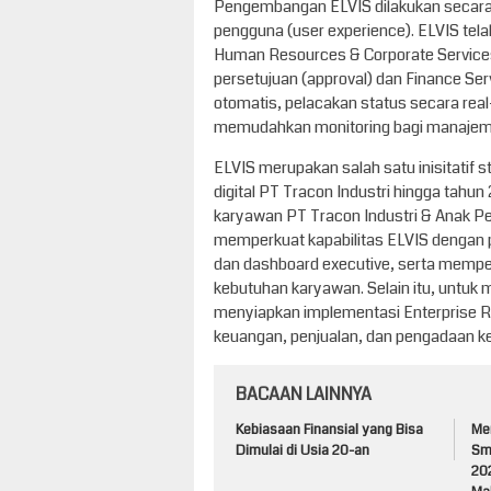
Pengembangan ELVIS dilakukan secar
pengguna (user experience). ELVIS tela
Human Resources & Corporate Services,
persetujuan (approval) dan Finance Servi
otomatis, pelacakan status secara real
memudahkan monitoring bagi manajem
ELVIS merupakan salah satu inisitatif 
digital PT Tracon Industri hingga tahun
karyawan PT Tracon Industri & Anak Pe
memperkuat kapabilitas ELVIS dengan p
dan dashboard executive, serta memper
kebutuhan karyawan. Selain itu, untuk 
menyiapkan implementasi Enterprise R
keuangan, penjualan, dan pengadaan ke 
BACAAN LAINNYA
Kebiasaan Finansial yang Bisa
Me
Dimulai di Usia 20-an
Sm
20