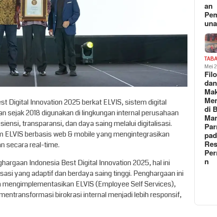
an
Pe
un
TAB
Mei 
Fil
da
Ma
Me
t Digital Innovation 2025 berkat ELVIS, sistem digital
di 
an sejak 2018 digunakan di lingkungan internal perusahaan
Man
ensi, transparansi, dan daya saing melalui digitalisasi.
Pa
 ELVIS berbasis web & mobile yang mengintegrasikan
pad
Res
n secara real-time.
Per
n
hargaan Indonesia Best Digital Innovation 2025, hal ini
si yang adaptif dan berdaya saing tinggi. Penghargaan ini
an mengimplementasikan ELVIS (Employee Self Services),
entransformasi birokrasi internal menjadi lebih responsif,