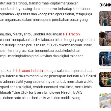
ut agilitas tinggi, transformasi digital merupakan
BISNI
perkuat daya saing dan responsive terhadap kebutuhan
gkatkan kapasitas dan kecepatan operasional, tetapi juga
nan organisasi dalam merespons perubahan pasar yang
njutan, Mardiyanto, Direktur Keuangan
PT Tracon
 ini merupakan hasil kolaborasi lintas fungsi yang secara
ogi di lingkungan perusahaan. “ELVIS dikembangkan untuk
ien, terintegrasi, dan berorientasi pada kebutuhan
mampu meningkatkan produktivitas dan digital mindset
empatkan
PT Tracon Industri
sebagai salah satu perusahaan
tal internal dalam mendukung penerapan Industri 4.0. Solusi
ses administratif yang sebelumnya manual, memakan waktu
rasi secara digital, terdokumentasi real-time, serta lebih
 filosofi “One Click for Every Employee Need”, ELVIS
ke dalam satu akses berbasis web dan mobile yang