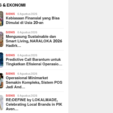
S & EKONOMI
BISNIS
6 Agustus 2026
Kebiasaan Finansial yang Bisa
Dimulai di Usia 20-an
BISNIS
6 Agustus 2026
Mengusung Sustainable dan
Smart Living, NARALOKA 2026
Hadirk…
BISNIS
6 Agustus 2026
Predictive Call Barantum untuk
Tingkatkan Efisiensi Operasio…
BISNIS
6 Agustus 2026
Operasional Minimarket
Semakin Kompleks, Sistem POS
Jadi And…
BISNIS
6 Agustus 2026
RE:DEFINE by LOKALMADE,
Celebrating Local Brands in PIK
Aven…