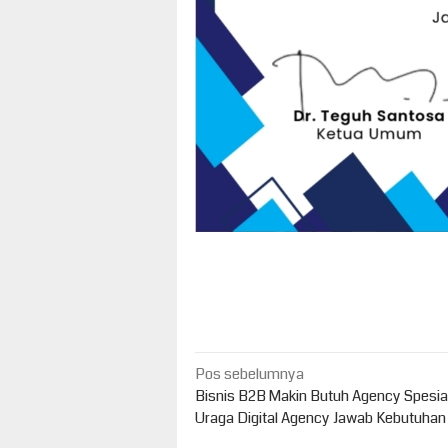
Navigasi
Pos sebelumnya
pos
Bisnis B2B Makin Butuh Agency Spesial
Uraga Digital Agency Jawab Kebutuhan