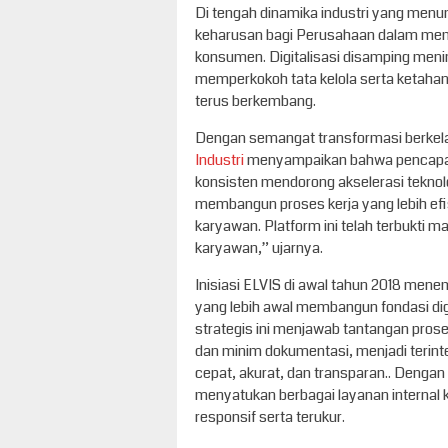
Di tengah dinamika industri yang menunt
keharusan bagi Perusahaan dalam mem
konsumen. Digitalisasi disamping menin
memperkokoh tata kelola serta ketaha
terus berkembang.
Dengan semangat transformasi berkela
Industri
menyampaikan bahwa pencapaian
konsisten mendorong akselerasi teknol
membangun proses kerja yang lebih efis
karyawan. Platform ini telah terbukti 
karyawan,” ujarnya.
Inisiasi ELVIS di awal tahun 2018 men
yang lebih awal membangun fondasi digi
strategis ini menjawab tantangan pro
dan minim dokumentasi, menjadi terinteg
cepat, akurat, dan transparan.. Dengan
menyatukan berbagai layanan internal 
responsif serta terukur.