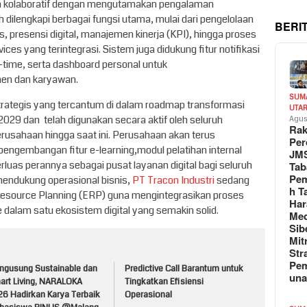
a kolaboratif dengan mengutamakan pengalaman
h dilengkapi berbagai fungsi utama, mulai dari pengelolaan
BERI
 presensi digital, manajemen kinerja (KPI), hingga proses
ces yang terintegrasi. Sistem juga didukung fitur notifikasi
-time, serta dashboard personal untuk
en dan karyawan.
SUM
strategis yang tercantum di dalam roadmap transformasi
UTA
 2029 dan telah digunakan secara aktif oleh seluruh
Agus
Rak
rusahaan hingga saat ini. Perusahaan akan terus
Per
engembangan fitur e-learning,modul pelatihan internal
JM
luas perannya sebagai pusat layanan digital bagi seluruh
Tab
Pem
mendukung operasional bisnis,
PT Tracon Industri
sedang
h T
esource Planning (ERP) guna mengintegrasikan proses
Har
dalam satu ekosistem digital yang semakin solid.
Med
Sib
Mit
Str
Pe
ngusung Sustainable dan
Predictive Call Barantum untuk
un
art Living, NARALOKA
Tingkatkan Efisiensi
26 Hadirkan Karya Terbaik
Operasional