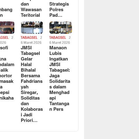
dan
Strategis
mbang
Wawasan
Polres
an
Teritorial
Pad…
AGSEL
2
TABAGSEL
2
TABAGSEL
2
2026
6 Maret 2026
6 Maret 2026
osofi
JMSI
Manaon
n
Tabagsel
Lubis
kna
Gelar
Ingatkan
ndalam
Halal
JMSI
Balik
Bihalal
Tabagsel:
ortor
Bersama
Jaga
rmasak
Fahdrians
Solidarita
a
yah
s dalam
epsi
Siregar,
Menghad
nikaha
Soliditas
api
dan
Tantanga
Kolaboras
n Pers
i Jadi
Priori…