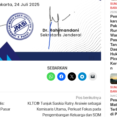
SUM
BAR
202
Pe
kar
Pak
Ru
War
Pa
Tan
Das
Hu
Pic
Ker
n
SEBARKAN
SUM
BAR
Juni
Pos berikutnya
Pe
is:
KLTC® Tunjuk Saskia Ratry Arsiwie sebagai
Mat
Te
 Pasar
Komisaris Utama, Perkuat Fokus pada
di 
Pengembangan Keluarga dan SDM