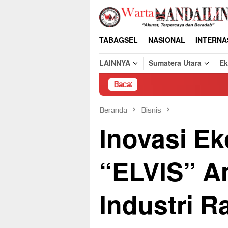
Loncat
ke
konten
TABAGSEL
NASIONAL
INTERNA
LAINNYA
Sumatera Utara
E
Baca:
Pembon
Beranda
Bisnis
Inovasi Ek
“ELVIS” A
Industri 