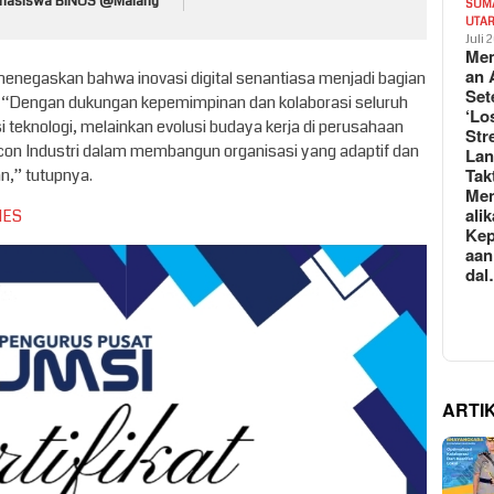
hasiswa BINUS @Malang
SUM
UTA
Juli 
Mem
an 
enegaskan bahwa inovasi digital senantiasa menjadi bagian
Set
n. “Dengan dukungan kepemimpinan dan kolaborasi seluruh
‘Lo
si teknologi, melainkan evolusi budaya kerja di perusahaan
Str
racon Industri dalam membangun organisasi yang adaptif dan
La
Tak
,” tutupnya.
Me
ali
MES
Kep
aan
da
ARTI