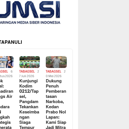
 TAPANULI
AGSEL
6
TABAGSEL
2
TABAGSEL
2
tus 2026
7 Juli 2026
0 Mei 2026
ok
Kunjungi
Dukung
al:
Kodim
Penuh
adiran
0212/Tap
Pemberan
gs Air
sel,
tasan
Pangdam
Narkoba,
dara
Tekankan
Kedan
N
Keseimba
Prabo Nol
ngkah
ngan
Lapan:
ategis
Siaga
Kami Siap
erata
Tempur
Jadi Mitra