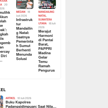
ATERA
RA
20
2026
ulihk
MEDAN
18
MANDAILING
Akun
Juli 2026
NATAL
,
Infrastruk
SUMATERA
elah
tur
UTARA
18 Juli
se
Mandailin
2026
eak’:
Merajut
g Natal:
ngkah
Harmoni
Saatnya
tis
di Pantai
Pemerinta
ngemb
Barat,
h Sumut
kan
PAPPRI
Berhenti
ercay
Madina
Menunda
 Diri
Gelar
Solusi
l…
Temu
Ramah
Pengurus
KEL
ARTIKEL
10 Juli 2026
Buku Kapolres
Padangsidimpuan: Saat Nila…