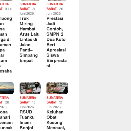
ATERA
SUMATERA
SUMATERA
AT
11 Juli
BARAT
21
BARAT
20
6
Juni 2026
Juni 2026
mbong
Truk
Prestasi
an
Miring
Jadi
sa
Hambat
Contoh,
mah
Arus Lalu
SMPN 1
ga di
Lintas di
Dua Koto
saman
Jalan
Beri
pa
Panti–
Apresiasi
ar
Simpang
Siswa
kum
Empat
Berpresta
u
si
esaha
ATERA
SUMATERA
SUMATERA
AT
20
BARAT
13
BARAT
12
 2026
Juni 2026
Juni 2026
sona
RSUD
Keluhan
ahari
Tuanku
Obat
rbenam
Imam
Kosong
Puncak
Bonjol
Mencuat,