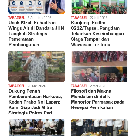
TABAGSEL
6 Agustus 2026
TABAGSEL
27 Juli 2026
Ucok Rizal: Kehadiran
Kunjungi Kodim
Wings Air di Bandara JHN
0212/Tapsel, Pangdam
Langkah Strategis
Tekankan Keseimbangan
Pemerataan
Siaga Tempur dan
Pembangunan
Wawasan Teritorial
TABAGSEL
20 Mei 2026
TABAGSEL
2 Mei 2026
Dukung Penuh
Filosofi dan Makna
Pemberantasan Narkoba,
Mendalam di Balik
Kedan Prabo Nol Lapan:
Manortor Parmasak pada
Kami Siap Jadi Mitra
Resepsi Pernikahan
Strategis Polres Pad…