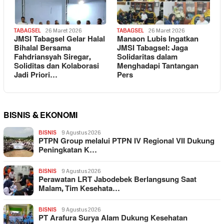
TABAGSEL
26 Maret 2026
TABAGSEL
26 Maret 2026
JMSI Tabagsel Gelar Halal
Manaon Lubis Ingatkan
Bihalal Bersama
JMSI Tabagsel: Jaga
Fahdriansyah Siregar,
Solidaritas dalam
Soliditas dan Kolaborasi
Menghadapi Tantangan
Jadi Priori…
Pers
BISNIS & EKONOMI
BISNIS
9 Agustus 2026
PTPN Group melalui PTPN IV Regional VII Dukung
Peningkatan K…
BISNIS
9 Agustus 2026
Perawatan LRT Jabodebek Berlangsung Saat
Malam, Tim Kesehata…
BISNIS
9 Agustus 2026
PT Arafura Surya Alam Dukung Kesehatan