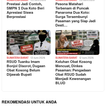
SUMATERA BARAT
20 Juni 2026
SUMATERA BARAT
20 Juni 2026
Prestasi Jadi Contoh,
Pesona Matahari
SMPN 1 Dua Koto Beri
Terbenam di Puncak
Apresiasi Siswa
Panaroma Dua Koto:
Berprestasi
Surga Tersembunyi
Pasaman yang Siap Jadi
Desti…
SUMATERA BARAT
13 Juni 2026
SUMATERA BARAT
12 Juni 2026
RSUD Tuanku Imam
Keluhan Obat Kosong
Bonjol Disorot, Dugaan
Mencuat, Dinkes
Obat Kosong Belum
Pasaman: Pengadaan
Dijawab Bupati
Obat RSUD Sudah
Menjadi Kewenangan
BLUD
REKOMENDASI UNTUK ANDA