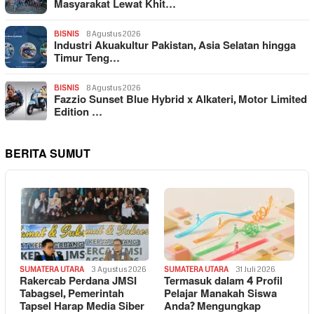
Masyarakat Lewat Khit…
BISNIS
8 Agustus 2026
Industri Akuakultur Pakistan, Asia Selatan hingga
Timur Teng…
BISNIS
8 Agustus 2026
Fazzio Sunset Blue Hybrid x Alkateri, Motor Limited
Edition …
BERITA SUMUT
SUMATERA UTARA
3 Agustus 2026
SUMATERA UTARA
31 Juli 2026
Rakercab Perdana JMSI
Termasuk dalam 4 Profil
Tabagsel, Pemerintah
Pelajar Manakah Siswa
Tapsel Harap Media Siber
Anda? Mengungkap