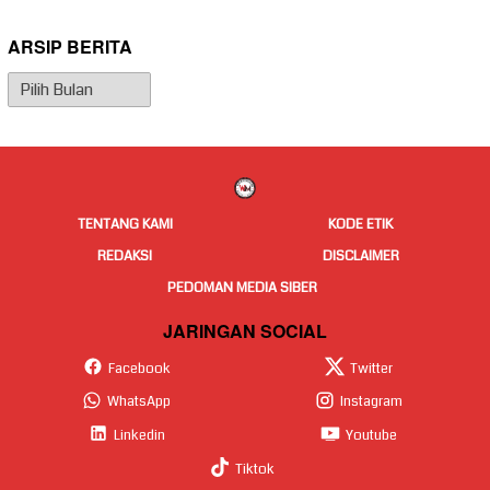
ARSIP BERITA
Arsip
Berita
TENTANG KAMI
KODE ETIK
REDAKSI
DISCLAIMER
PEDOMAN MEDIA SIBER
JARINGAN SOCIAL
Facebook
Twitter
WhatsApp
Instagram
Linkedin
Youtube
Tiktok