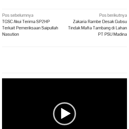
Navigasi
Pos sebelumnya
Pos berikutnya
pos
TGSC Akui Terima SP2HP
Zakaria Rambe Desak Gubsu
Terkait Pemeriksaan Saipullah
Tindak Mafia Tambang di Lahan
Nasution
PT PSU Madina
Pemutar
Video