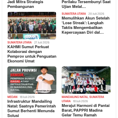
Jadi Mitra Strategis
Perilaku Tersembunyi Saat
Pembangunan
Ujian Melal…
SUMATERA UTARA
20 Juli 2026
Memulihkan Akun Setelah
‘Lose Streak’: Langkah
Taktis Mengembalikan
Kepercayaan Diri dal…
SUMATERA UTARA
27 Juli 2026
KAHMI Sumut Perkuat
Kolaborasi dengan
Pemprov untuk Penguatan
Ekonomi Umat
MEDAN
18 Juli 2026
MANDAILING NATAL
,
SUMATERA
Infrastruktur Mandailing
UTARA
18 Juli 2026
Merajut Harmoni di Pantai
Natal: Saatnya Pemerintah
Barat, PAPPRI Madina
Sumut Berhenti Menunda
Gelar Temu Ramah
Solusi