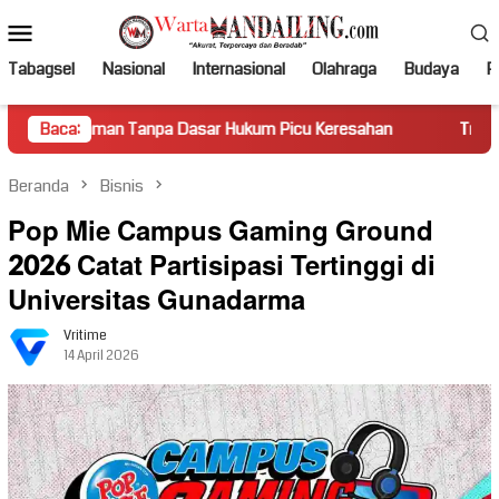
Loncat
Menu
ke
Mobile
konten
Tabagsel
Nasional
Internasional
Olahraga
Budaya
Po
n Tanpa Dasar Hukum Picu Keresahan
Baca:
Truk Miring Hambat A
Beranda
Bisnis
Pop Mie Campus Gaming Ground
2026 Catat Partisipasi Tertinggi di
Universitas Gunadarma
Vritime
14 April 2026