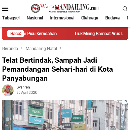
Loncat
Menu
ke
Mobile
konten
Tabagsel
Nasional
Internasional
Olahraga
Budaya
Po
Picu Keresahan
Baca:
Truk Miring Hambat Arus Lalu Lintas di Jal
Beranda
Mandailing Natal
Telat Bertindak, Sampah Jadi
Pemandangan Sehari-hari di Kota
Panyabungan
Syahren
25 April 2026