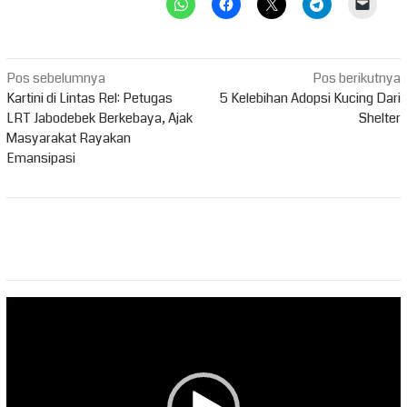
Navigasi
Pos sebelumnya
Pos berikutnya
pos
Kartini di Lintas Rel: Petugas
5 Kelebihan Adopsi Kucing Dari
LRT Jabodebek Berkebaya, Ajak
Shelter
Masyarakat Rayakan
Emansipasi
Pemutar
Video