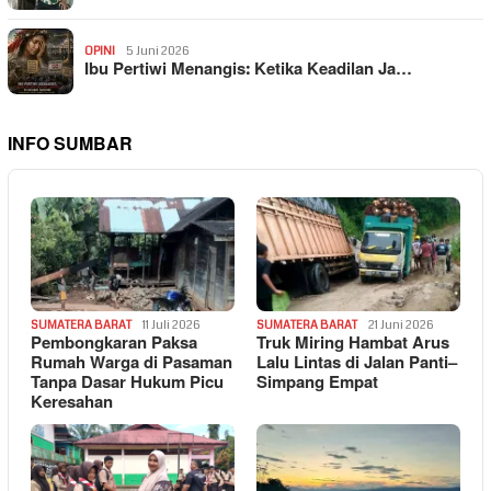
OPINI
5 Juni 2026
Ibu Pertiwi Menangis: Ketika Keadilan Ja…
INFO SUMBAR
SUMATERA BARAT
11 Juli 2026
SUMATERA BARAT
21 Juni 2026
Pembongkaran Paksa
Truk Miring Hambat Arus
Rumah Warga di Pasaman
Lalu Lintas di Jalan Panti–
Tanpa Dasar Hukum Picu
Simpang Empat
Keresahan