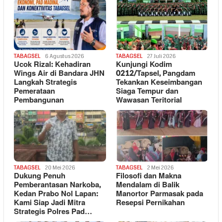
TABAGSEL
6 Agustus 2026
TABAGSEL
27 Juli 2026
Ucok Rizal: Kehadiran
Kunjungi Kodim
Wings Air di Bandara JHN
0212/Tapsel, Pangdam
Langkah Strategis
Tekankan Keseimbangan
Pemerataan
Siaga Tempur dan
Pembangunan
Wawasan Teritorial
TABAGSEL
20 Mei 2026
TABAGSEL
2 Mei 2026
Dukung Penuh
Filosofi dan Makna
Pemberantasan Narkoba,
Mendalam di Balik
Kedan Prabo Nol Lapan:
Manortor Parmasak pada
Kami Siap Jadi Mitra
Resepsi Pernikahan
Strategis Polres Pad…