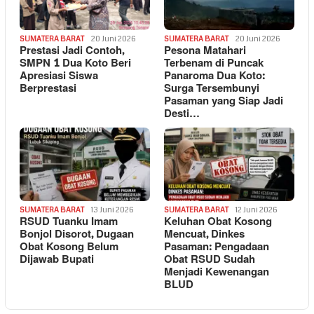
SUMATERA BARAT
20 Juni 2026
SUMATERA BARAT
20 Juni 2026
Prestasi Jadi Contoh,
Pesona Matahari
SMPN 1 Dua Koto Beri
Terbenam di Puncak
Apresiasi Siswa
Panaroma Dua Koto:
Berprestasi
Surga Tersembunyi
Pasaman yang Siap Jadi
Desti…
SUMATERA BARAT
13 Juni 2026
SUMATERA BARAT
12 Juni 2026
RSUD Tuanku Imam
Keluhan Obat Kosong
Bonjol Disorot, Dugaan
Mencuat, Dinkes
Obat Kosong Belum
Pasaman: Pengadaan
Dijawab Bupati
Obat RSUD Sudah
Menjadi Kewenangan
BLUD