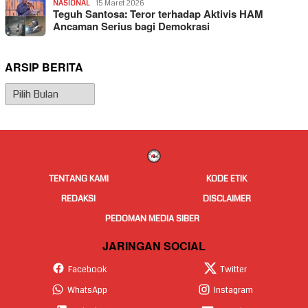
NASIONAL
15 Maret 2026
Teguh Santosa: Teror terhadap Aktivis HAM
Ancaman Serius bagi Demokrasi
ARSIP BERITA
Arsip
Berita
TENTANG KAMI
KODE ETIK
REDAKSI
DISCLAIMER
PEDOMAN MEDIA SIBER
JARINGAN SOCIAL
Facebook
Twitter
WhatsApp
Instagram