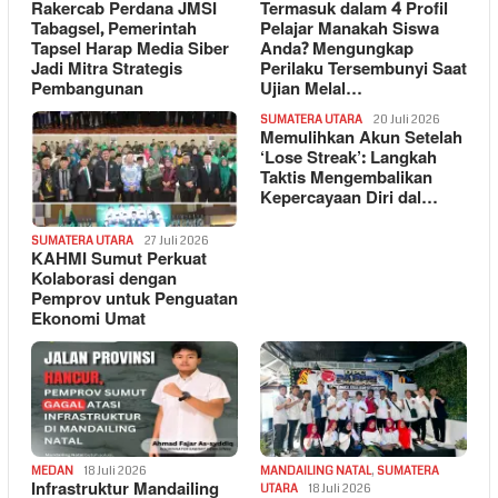
Rakercab Perdana JMSI
Termasuk dalam 4 Profil
Tabagsel, Pemerintah
Pelajar Manakah Siswa
Tapsel Harap Media Siber
Anda? Mengungkap
Jadi Mitra Strategis
Perilaku Tersembunyi Saat
Pembangunan
Ujian Melal…
SUMATERA UTARA
20 Juli 2026
Memulihkan Akun Setelah
‘Lose Streak’: Langkah
Taktis Mengembalikan
Kepercayaan Diri dal…
SUMATERA UTARA
27 Juli 2026
KAHMI Sumut Perkuat
Kolaborasi dengan
Pemprov untuk Penguatan
Ekonomi Umat
MEDAN
18 Juli 2026
MANDAILING NATAL
,
SUMATERA
Infrastruktur Mandailing
UTARA
18 Juli 2026