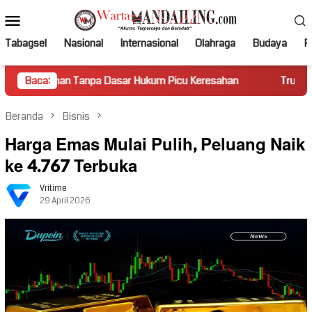
Loncat
Menu
ke
Mobile
konten
Tabagsel
Nasional
Internasional
Olahraga
Budaya
Po
 Tanpa Dasar Hukum Picu Keresahan
Baca:
Truk Miring Hambat Ar
Beranda
Bisnis
Harga Emas Mulai Pulih, Peluang Naik
ke 4.767 Terbuka
Vritime
29 April 2026