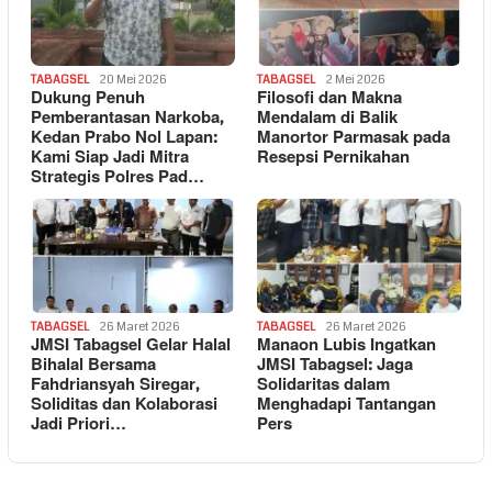
TABAGSEL
20 Mei 2026
TABAGSEL
2 Mei 2026
Dukung Penuh
Filosofi dan Makna
Pemberantasan Narkoba,
Mendalam di Balik
Kedan Prabo Nol Lapan:
Manortor Parmasak pada
Kami Siap Jadi Mitra
Resepsi Pernikahan
Strategis Polres Pad…
TABAGSEL
26 Maret 2026
TABAGSEL
26 Maret 2026
JMSI Tabagsel Gelar Halal
Manaon Lubis Ingatkan
Bihalal Bersama
JMSI Tabagsel: Jaga
Fahdriansyah Siregar,
Solidaritas dalam
Soliditas dan Kolaborasi
Menghadapi Tantangan
Jadi Priori…
Pers