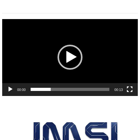
Pemutar
Video
00:00
00:13