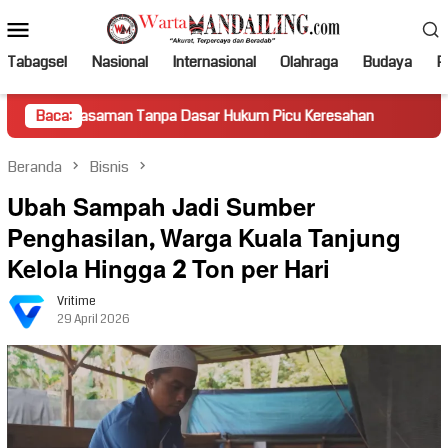
Loncat
Menu
ke
Mobile
konten
Tabagsel
Nasional
Internasional
Olahraga
Budaya
Po
aman Tanpa Dasar Hukum Picu Keresahan
Baca:
Truk Miring Hamb
Beranda
Bisnis
Ubah Sampah Jadi Sumber
Penghasilan, Warga Kuala Tanjung
Kelola Hingga 2 Ton per Hari
Vritime
29 April 2026