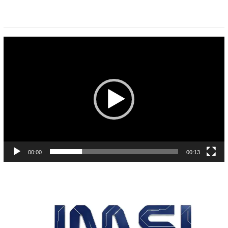
Pemutar
Video
00:00
00:13