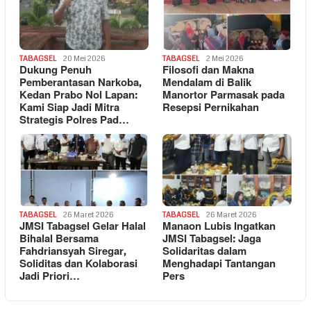
TABAGSEL
20 Mei 2026
TABAGSEL
2 Mei 2026
Dukung Penuh
Filosofi dan Makna
Pemberantasan Narkoba,
Mendalam di Balik
Kedan Prabo Nol Lapan:
Manortor Parmasak pada
Kami Siap Jadi Mitra
Resepsi Pernikahan
Strategis Polres Pad…
TABAGSEL
26 Maret 2026
TABAGSEL
26 Maret 2026
JMSI Tabagsel Gelar Halal
Manaon Lubis Ingatkan
Bihalal Bersama
JMSI Tabagsel: Jaga
Fahdriansyah Siregar,
Solidaritas dalam
Soliditas dan Kolaborasi
Menghadapi Tantangan
Jadi Priori…
Pers