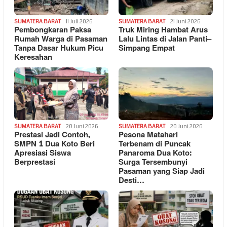
SUMATERA BARAT
11 Juli 2026
SUMATERA BARAT
21 Juni 2026
Pembongkaran Paksa
Truk Miring Hambat Arus
Rumah Warga di Pasaman
Lalu Lintas di Jalan Panti–
Tanpa Dasar Hukum Picu
Simpang Empat
Keresahan
SUMATERA BARAT
20 Juni 2026
SUMATERA BARAT
20 Juni 2026
Prestasi Jadi Contoh,
Pesona Matahari
SMPN 1 Dua Koto Beri
Terbenam di Puncak
Apresiasi Siswa
Panaroma Dua Koto:
Berprestasi
Surga Tersembunyi
Pasaman yang Siap Jadi
Desti…