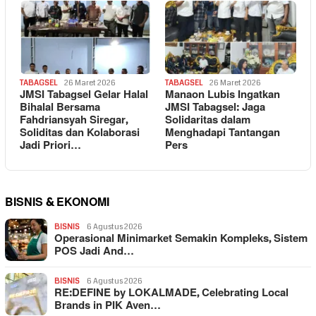
TABAGSEL
26 Maret 2026
TABAGSEL
26 Maret 2026
JMSI Tabagsel Gelar Halal
Manaon Lubis Ingatkan
Bihalal Bersama
JMSI Tabagsel: Jaga
Fahdriansyah Siregar,
Solidaritas dalam
Soliditas dan Kolaborasi
Menghadapi Tantangan
Jadi Priori…
Pers
BISNIS & EKONOMI
BISNIS
6 Agustus 2026
Operasional Minimarket Semakin Kompleks, Sistem
POS Jadi And…
BISNIS
6 Agustus 2026
RE:DEFINE by LOKALMADE, Celebrating Local
Brands in PIK Aven…