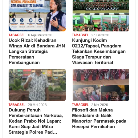
TABAGSEL
6 Agustus 2026
TABAGSEL
27 Juli 2026
Ucok Rizal: Kehadiran
Kunjungi Kodim
Wings Air di Bandara JHN
0212/Tapsel, Pangdam
Langkah Strategis
Tekankan Keseimbangan
Pemerataan
Siaga Tempur dan
Pembangunan
Wawasan Teritorial
TABAGSEL
20 Mei 2026
TABAGSEL
2 Mei 2026
Dukung Penuh
Filosofi dan Makna
Pemberantasan Narkoba,
Mendalam di Balik
Kedan Prabo Nol Lapan:
Manortor Parmasak pada
Kami Siap Jadi Mitra
Resepsi Pernikahan
Strategis Polres Pad…