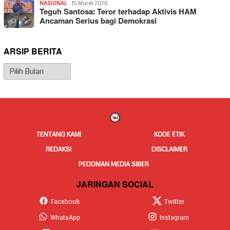
NASIONAL
15 Maret 2026
Teguh Santosa: Teror terhadap Aktivis HAM
Ancaman Serius bagi Demokrasi
ARSIP BERITA
Arsip
Berita
TENTANG KAMI
KODE ETIK
REDAKSI
DISCLAIMER
PEDOMAN MEDIA SIBER
JARINGAN SOCIAL
Facebook
Twitter
WhatsApp
Instagram