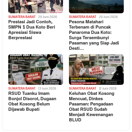
SUMATERA BARAT
20 Juni 2026
SUMATERA BARAT
20 Juni 2026
Prestasi Jadi Contoh,
Pesona Matahari
SMPN 1 Dua Koto Beri
Terbenam di Puncak
Apresiasi Siswa
Panaroma Dua Koto:
Berprestasi
Surga Tersembunyi
Pasaman yang Siap Jadi
Desti…
SUMATERA BARAT
13 Juni 2026
SUMATERA BARAT
12 Juni 2026
RSUD Tuanku Imam
Keluhan Obat Kosong
Bonjol Disorot, Dugaan
Mencuat, Dinkes
Obat Kosong Belum
Pasaman: Pengadaan
Dijawab Bupati
Obat RSUD Sudah
Menjadi Kewenangan
BLUD