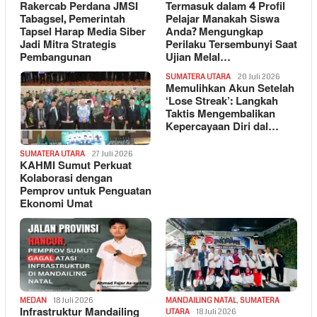
Rakercab Perdana JMSI
Termasuk dalam 4 Profil
Tabagsel, Pemerintah
Pelajar Manakah Siswa
Tapsel Harap Media Siber
Anda? Mengungkap
Jadi Mitra Strategis
Perilaku Tersembunyi Saat
Pembangunan
Ujian Melal…
SUMATERA UTARA
20 Juli 2026
Memulihkan Akun Setelah
‘Lose Streak’: Langkah
Taktis Mengembalikan
Kepercayaan Diri dal…
SUMATERA UTARA
27 Juli 2026
KAHMI Sumut Perkuat
Kolaborasi dengan
Pemprov untuk Penguatan
Ekonomi Umat
MEDAN
18 Juli 2026
MANDAILING NATAL
,
SUMATERA
Infrastruktur Mandailing
UTARA
18 Juli 2026