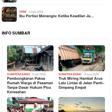
OPINI
5 Juni 2026
Ibu Pertiwi Menangis: Ketika Keadilan Ja…
INFO SUMBAR
SUMATERA BARAT
11 Juli 2026
SUMATERA BARAT
21 Juni 2026
Pembongkaran Paksa
Truk Miring Hambat Arus
Rumah Warga di Pasaman
Lalu Lintas di Jalan Panti–
Tanpa Dasar Hukum Picu
Simpang Empat
Keresahan