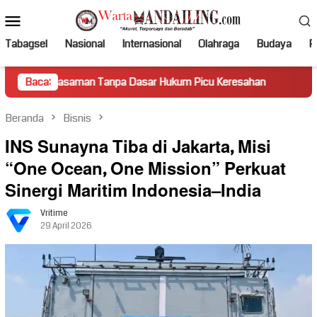
Loncat
Menu
ke
Mobile
konten
Tabagsel
Nasional
Internasional
Olahraga
Budaya
Po
aman Tanpa Dasar Hukum Picu Keresahan
Baca:
Truk Miring Hamb
Beranda
Bisnis
INS Sunayna Tiba di Jakarta, Misi
“One Ocean, One Mission” Perkuat
Sinergi Maritim Indonesia–India
Vritime
29 April 2026