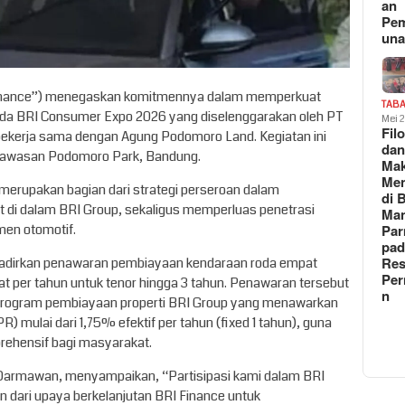
an
Pe
un
 Finance”) menegaskan komitmennya dalam memperkuat
TAB
 pada BRI Consumer Expo 2026 yang diselenggarakan oleh PT
Mei 
Fil
bekerja sama dengan Agung Podomoro Land. Kegiatan ini
da
 kawasan Podomoro Park, Bandung.
Ma
Me
i merupakan bagian dari strategi perseroan dalam
di 
 di dalam BRI Group, sekaligus memperluas penetrasi
Man
Pa
men otomotif.
pad
Res
hadirkan penawaran pembiayaan kendaraan roda empat
Per
t per tahun untuk tenor hingga 3 tahun. Penawaran tersebut
n
n program pembiayaan properti BRI Group yang menawarkan
 mulai dari 1,75% efektif per tahun (fixed 1 tahun), guna
rehensif bagi masyarakat.
 Darmawan, menyampaikan, “Partisipasi kami dalam BRI
dari upaya berkelanjutan BRI Finance untuk