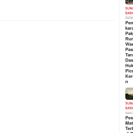
SUM
BAR
202
Pe
kar
Pak
Ru
War
Pa
Tan
Das
Hu
Pic
Ker
n
SUM
BAR
Juni
Pe
Mat
Te