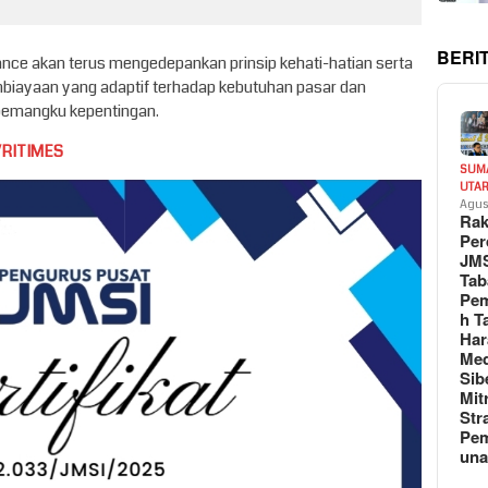
BERI
ance akan terus mengedepankan prinsip kehati-hatian serta
mbiayaan yang adaptif terhadap kebutuhan pasar dan
 pemangku kepentingan.
VRITIMES
SUM
UTA
Agus
Rak
Per
JM
Tab
Pem
h T
Har
Med
Sib
Mit
Str
Pe
un