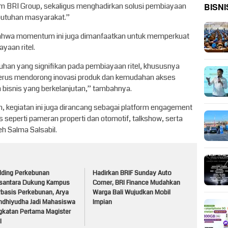
BISNI
em BRI Group, sekaligus menghadirkan solusi pembiayaan
ebutuhan masyarakat.”
ahwa momentum ini juga dimanfaatkan untuk memperkuat
yaan ritel.
han yang signifikan pada pembiayaan ritel, khususnya
e terus mendorong inovasi produk dan kemudahan akses
isnis yang berkelanjutan,” tambahnya.
, kegiatan ini juga dirancang sebagai platform engagement
 seperti pameran properti dan otomotif, talkshow, serta
h Salma Salsabil.
lding Perkebunan
Hadirkan BRIF Sunday Auto
santara Dukung Kampus
Corner, BRI Finance Mudahkan
rbasis Perkebunan, Arya
Warga Bali Wujudkan Mobil
ndhiyudha Jadi Mahasiswa
Impian
gkatan Pertama Magister
I