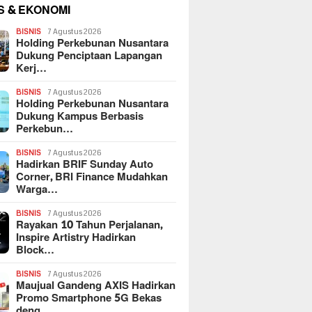
S & EKONOMI
BISNIS
7 Agustus 2026
Holding Perkebunan Nusantara
Dukung Penciptaan Lapangan
Kerj…
BISNIS
7 Agustus 2026
Holding Perkebunan Nusantara
Dukung Kampus Berbasis
Perkebun…
BISNIS
7 Agustus 2026
Hadirkan BRIF Sunday Auto
Corner, BRI Finance Mudahkan
Warga…
BISNIS
7 Agustus 2026
Rayakan 10 Tahun Perjalanan,
Inspire Artistry Hadirkan
Block…
BISNIS
7 Agustus 2026
Maujual Gandeng AXIS Hadirkan
Promo Smartphone 5G Bekas
deng…