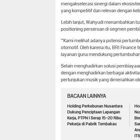
mengakselerasi sinergi dalam ekosist
yang kompetitif dan relevan dengan k
Lebih lanjut, Wahyudi menambahkan b
positioning perseroan di segmen pembia
“Kami melihat adanya potensi pertumbu
otomotif. Oleh karena itu, BRI Financ
layanan guna mendukung pertumbuhan b
Selain menghadirkan solusi pembiayaan
dengan menghadirkan berbagai aktivitas
pertunjukan musik yang dimeriahkan ole
BACAAN LAINNYA
Holding Perkebunan Nusantara
Ho
Dukung Penciptaan Lapangan
Nu
Kerja, PTPN I Serap 15–20 Ribu
Be
Pekerja di Pabrik Tembakau
Sa
An
ITS