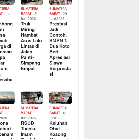
ATERA
SUMATERA
SUMATERA
AT
11 Juli
BARAT
21
BARAT
20
6
Juni 2026
Juni 2026
mbong
Truk
Prestasi
an
Miring
Jadi
sa
Hambat
Contoh,
mah
Arus Lalu
SMPN 1
ga di
Lintas di
Dua Koto
saman
Jalan
Beri
pa
Panti–
Apresiasi
ar
Simpang
Siswa
kum
Empat
Berpresta
u
si
esaha
ATERA
SUMATERA
SUMATERA
AT
20
BARAT
13
BARAT
12
 2026
Juni 2026
Juni 2026
sona
RSUD
Keluhan
ahari
Tuanku
Obat
rbenam
Imam
Kosong