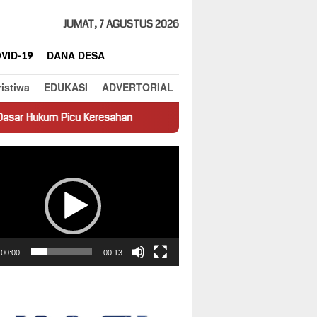
JUMAT, 7 AGUSTUS 2026
VID-19
DANA DESA
ristiwa
EDUKASI
ADVERTORIAL
eresahan
Truk Miring Hambat Arus Lalu Lintas di Jalan Pan
ar
00:00
00:13