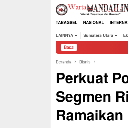
Loncat
ke
konten
TABAGSEL
NASIONAL
INTERNA
LAINNYA
Sumatera Utara
E
Baca:
Pembon
Beranda
Bisnis
Perkuat Po
Segmen Rit
Ramaikan