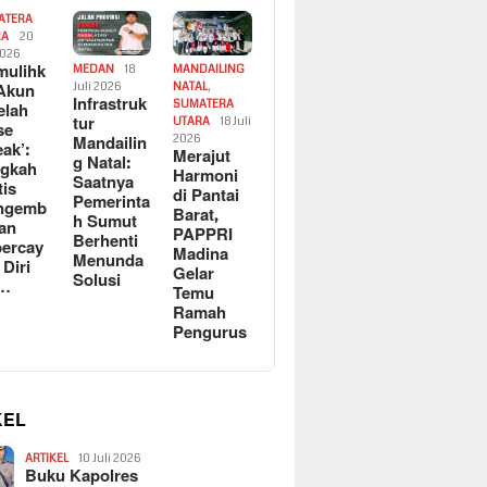
ATERA
RA
20
2026
ulihk
MEDAN
18
MANDAILING
Akun
Juli 2026
NATAL
,
Infrastruk
SUMATERA
elah
tur
UTARA
18 Juli
se
Mandailin
2026
eak’:
Merajut
g Natal:
ngkah
Harmoni
Saatnya
tis
di Pantai
Pemerinta
ngemb
Barat,
h Sumut
kan
PAPPRI
Berhenti
ercay
Madina
Menunda
 Diri
Gelar
Solusi
l…
Temu
Ramah
Pengurus
KEL
ARTIKEL
10 Juli 2026
Buku Kapolres