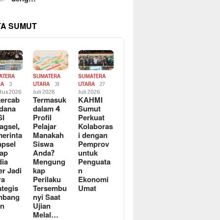
TA SUMUT
ATERA
SUMATERA
SUMATERA
RA
3
UTARA
31
UTARA
27
tus 2026
Juli 2026
Juli 2026
ercab
Termasuk
KAHMI
dana
dalam 4
Sumut
SI
Profil
Perkuat
agsel,
Pelajar
Kolaboras
erinta
Manakah
i dengan
apsel
Siswa
Pemprov
ap
Anda?
untuk
ia
Mengung
Penguata
er Jadi
kap
n
ra
Perilaku
Ekonomi
ategis
Tersembu
Umat
mbang
nyi Saat
an
Ujian
Melal…