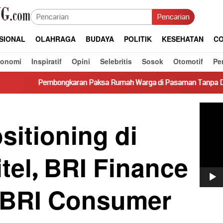
Pencarian
SIONAL
OLAHRAGA
BUDAYA
POLITIK
KESEHATAN
CO
konomi
Inspiratif
Opini
Selebritis
Sosok
Otomotif
Pe
gkaran Paksa Rumah Warga di Pasaman Tanpa Dasar Hukum Picu K
Pemut
Video
sitioning di
el, BRI Finance
 BRI Consumer