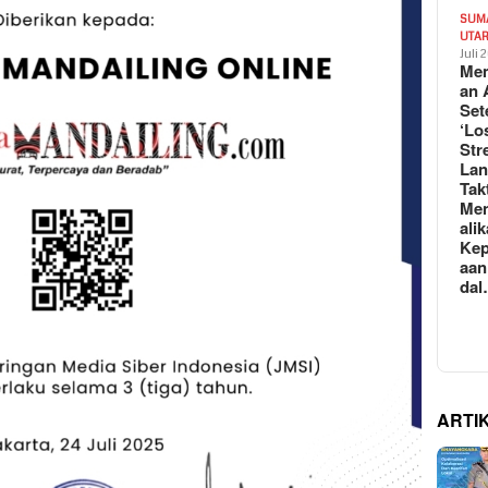
SUM
UTA
Juli 
Mem
an 
Set
‘Lo
Str
La
Tak
Me
ali
Kep
aan
da
ARTI