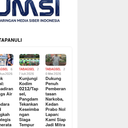
 TAPANULI
AGSEL
6
TABAGSEL
2
TABAGSEL
2
tus 2026
7 Juli 2026
0 Mei 2026
ok
Kunjungi
Dukung
al:
Kodim
Penuh
adiran
0212/Tap
Pemberan
gs Air
sel,
tasan
Pangdam
Narkoba,
dara
Tekankan
Kedan
N
Keseimba
Prabo Nol
ngkah
ngan
Lapan:
ategis
Siaga
Kami Siap
erata
Tempur
Jadi Mitra