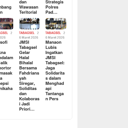
dan
Strategis
mbang
Wawasan
Polres
an
Teritorial
Pad…
AGSEL
2
TABAGSEL
2
TABAGSEL
2
2026
6 Maret 2026
6 Maret 2026
osofi
JMSI
Manaon
n
Tabagsel
Lubis
kna
Gelar
Ingatkan
ndalam
Halal
JMSI
Balik
Bihalal
Tabagsel:
ortor
Bersama
Jaga
rmasak
Fahdrians
Solidarita
a
yah
s dalam
epsi
Siregar,
Menghad
nikaha
Soliditas
api
dan
Tantanga
Kolaboras
n Pers
i Jadi
Priori…