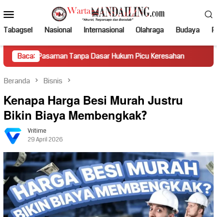
Loncat
Menu
ke
Mobile
konten
Tabagsel
Nasional
Internasional
Olahraga
Budaya
Po
aman Tanpa Dasar Hukum Picu Keresahan
Baca:
Truk Miring Hamb
Beranda
Bisnis
Kenapa Harga Besi Murah Justru
Bikin Biaya Membengkak?
Vritime
29 April 2026