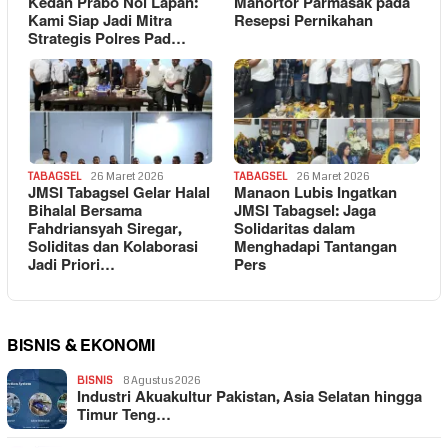
Kedan Prabo Nol Lapan:
Manortor Parmasak pada
Kami Siap Jadi Mitra
Resepsi Pernikahan
Strategis Polres Pad…
TABAGSEL
26 Maret 2026
TABAGSEL
26 Maret 2026
JMSI Tabagsel Gelar Halal
Manaon Lubis Ingatkan
Bihalal Bersama
JMSI Tabagsel: Jaga
Fahdriansyah Siregar,
Solidaritas dalam
Soliditas dan Kolaborasi
Menghadapi Tantangan
Jadi Priori…
Pers
BISNIS & EKONOMI
BISNIS
8 Agustus 2026
Industri Akuakultur Pakistan, Asia Selatan hingga
Timur Teng…