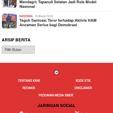
Mendagri: Tapanuli Selatan Jadi Role Model
Nasional
NASIONAL
15 Maret 2026
Teguh Santosa: Teror terhadap Aktivis HAM
Ancaman Serius bagi Demokrasi
ARSIP BERITA
Arsip
Berita
TENTANG KAMI
KODE ETIK
REDAKSI
DISCLAIMER
PEDOMAN MEDIA SIBER
JARINGAN SOCIAL