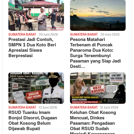
SUMATERA BARAT
20 Juni 2026
SUMATERA BARAT
20 Juni 2026
Prestasi Jadi Contoh,
Pesona Matahari
SMPN 1 Dua Koto Beri
Terbenam di Puncak
Apresiasi Siswa
Panaroma Dua Koto:
Berprestasi
Surga Tersembunyi
Pasaman yang Siap Jadi
Desti…
SUMATERA BARAT
13 Juni 2026
SUMATERA BARAT
12 Juni 2026
RSUD Tuanku Imam
Keluhan Obat Kosong
Bonjol Disorot, Dugaan
Mencuat, Dinkes
Obat Kosong Belum
Pasaman: Pengadaan
Dijawab Bupati
Obat RSUD Sudah