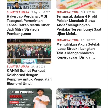
SUMATERA UTARA
3 Agustus 2026
SUMATERA UTARA
31 Juli 2026
Rakercab Perdana JMSI
Termasuk dalam 4 Profil
Tabagsel, Pemerintah
Pelajar Manakah Siswa
Tapsel Harap Media Siber
Anda? Mengungkap
Jadi Mitra Strategis
Perilaku Tersembunyi Saat
Pembangunan
Ujian Melal…
SUMATERA UTARA
20 Juli 2026
Memulihkan Akun Setelah
‘Lose Streak’: Langkah
Taktis Mengembalikan
Kepercayaan Diri dal…
SUMATERA UTARA
27 Juli 2026
KAHMI Sumut Perkuat
Kolaborasi dengan
Pemprov untuk Penguatan
Ekonomi Umat