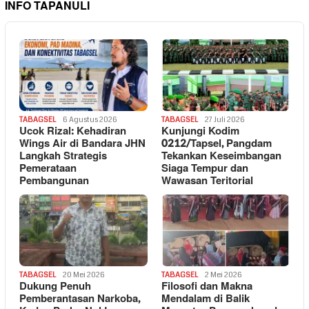
INFO TAPANULI
TABAGSEL
6 Agustus 2026
TABAGSEL
27 Juli 2026
Ucok Rizal: Kehadiran
Kunjungi Kodim
Wings Air di Bandara JHN
0212/Tapsel, Pangdam
Langkah Strategis
Tekankan Keseimbangan
Pemerataan
Siaga Tempur dan
Pembangunan
Wawasan Teritorial
TABAGSEL
20 Mei 2026
TABAGSEL
2 Mei 2026
Dukung Penuh
Filosofi dan Makna
Pemberantasan Narkoba,
Mendalam di Balik