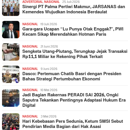
ADVERTORIAL
,
NASIONAL
25 Juli 2026
Sinergi PT Palma Pertiwi Makmur, JARSANAS dan
Kemendes Wujudkan Indonesia Berdaulat
NASIONAL
19 Juli 2026
Gara-gara Ucapan “Lu Punya Otak Enggak?”, PWI
Kecam Sikap Merendahkan Hotman Paris
NASIONAL
21 Juni 2026
Sengketa Utang-Piutang, Terungkap Jejak Transaksi
Rp11,1 Miliar ke Rekening Pihak Terkait
NASIONAL
9 Juni 2026
Dasco: Pertemuan Chatib Basri dengan Presiden
Bahas Strategi Pertumbuhan Ekonomi
NASIONAL
10 Mei 2026
Jadi Bagian Rakernas PERADI SAI 2026, Ongki
Saputra Tekankan Pentingnya Adaptasi Hukum Era
Digital
NASIONAL
3 Mei 2026
Hari Kebebasan Pers Sedunia, Ketum SMSI Sebut
Pendirian Media Bagian dari Hak Asasi