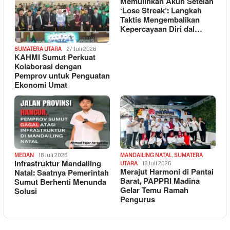
Memulihkan Akun Setelah
‘Lose Streak’: Langkah
Taktis Mengembalikan
Kepercayaan Diri dal…
SUMATERA UTARA
27 Juli 2026
KAHMI Sumut Perkuat
Kolaborasi dengan
Pemprov untuk Penguatan
Ekonomi Umat
MEDAN
18 Juli 2026
MANDAILING NATAL
,
SUMATERA
Infrastruktur Mandailing
UTARA
18 Juli 2026
Merajut Harmoni di Pantai
Natal: Saatnya Pemerintah
Barat, PAPPRI Madina
Sumut Berhenti Menunda
Gelar Temu Ramah
Solusi
Pengurus