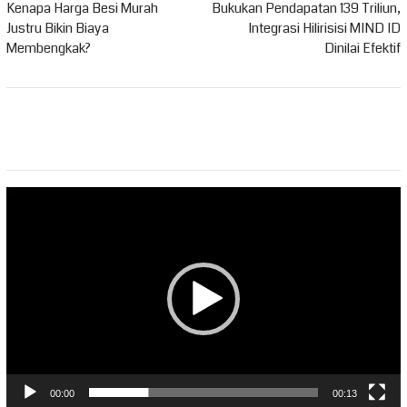
pos
Kenapa Harga Besi Murah
Bukukan Pendapatan 139 Triliun,
Justru Bikin Biaya
Integrasi Hilirisisi MIND ID
Membengkak?
Dinilai Efektif
Pemutar
Video
00:00
00:13