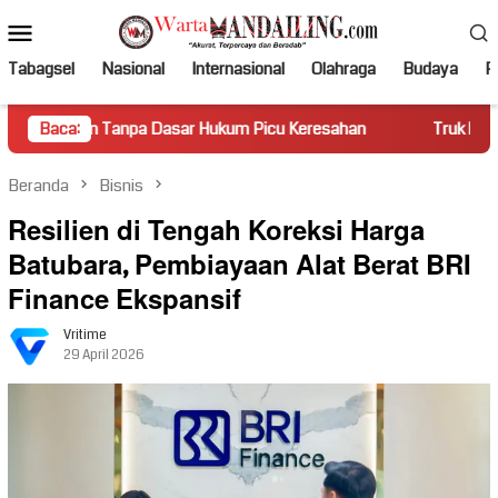
Loncat
Menu
ke
Mobile
konten
Tabagsel
Nasional
Internasional
Olahraga
Budaya
Po
Tanpa Dasar Hukum Picu Keresahan
Baca:
Truk Miring Hambat Aru
Beranda
Bisnis
Resilien di Tengah Koreksi Harga
Batubara, Pembiayaan Alat Berat BRI
Finance Ekspansif
Vritime
29 April 2026