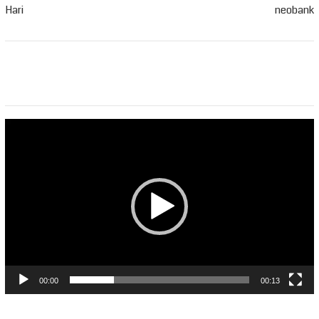
Hari
neobank
Pemutar
Video
00:00
00:13