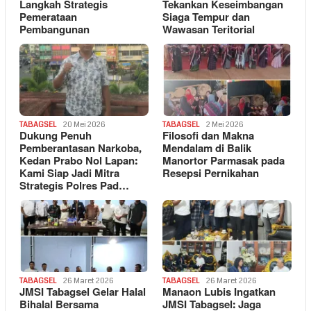
Langkah Strategis
Tekankan Keseimbangan
Pemerataan
Siaga Tempur dan
Pembangunan
Wawasan Teritorial
TABAGSEL
20 Mei 2026
TABAGSEL
2 Mei 2026
Dukung Penuh
Filosofi dan Makna
Pemberantasan Narkoba,
Mendalam di Balik
Kedan Prabo Nol Lapan:
Manortor Parmasak pada
Kami Siap Jadi Mitra
Resepsi Pernikahan
Strategis Polres Pad…
TABAGSEL
26 Maret 2026
TABAGSEL
26 Maret 2026
JMSI Tabagsel Gelar Halal
Manaon Lubis Ingatkan
Bihalal Bersama
JMSI Tabagsel: Jaga