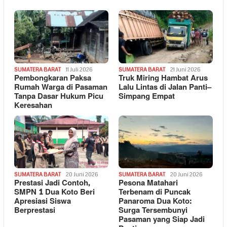
SUMATERA BARAT
11 Juli 2026
SUMATERA BARAT
21 Juni 2026
Pembongkaran Paksa
Truk Miring Hambat Arus
Rumah Warga di Pasaman
Lalu Lintas di Jalan Panti–
Tanpa Dasar Hukum Picu
Simpang Empat
Keresahan
SUMATERA BARAT
20 Juni 2026
SUMATERA BARAT
20 Juni 2026
Prestasi Jadi Contoh,
Pesona Matahari
SMPN 1 Dua Koto Beri
Terbenam di Puncak
Apresiasi Siswa
Panaroma Dua Koto:
Berprestasi
Surga Tersembunyi
Pasaman yang Siap Jadi