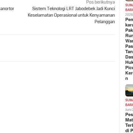
Pos berikutnya
SUM
Manortor
Sistem Teknologi LRT Jabodebek Jadi Kunci
BAR
Keselamatan Operasional untuk Kenyamanan
202
Pe
Pelanggan
kar
Pak
Ru
War
Pa
Tan
Das
Hu
Pic
Ker
n
SUM
BAR
Juni
Pe
Mat
Te
di 