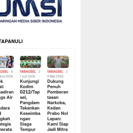
 TAPANULI
AGSEL
6
TABAGSEL
2
TABAGSEL
2
tus 2026
7 Juli 2026
0 Mei 2026
ok
Kunjungi
Dukung
al:
Kodim
Penuh
adiran
0212/Tap
Pemberan
gs Air
sel,
tasan
Pangdam
Narkoba,
dara
Tekankan
Kedan
N
Keseimba
Prabo Nol
ngkah
ngan
Lapan:
ategis
Siaga
Kami Siap
erata
Tempur
Jadi Mitra