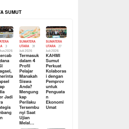
TA SUMUT
ATERA
SUMATERA
SUMATERA
RA
3
UTARA
31
UTARA
27
tus 2026
Juli 2026
Juli 2026
ercab
Termasuk
KAHMI
dana
dalam 4
Sumut
SI
Profil
Perkuat
agsel,
Pelajar
Kolaboras
erinta
Manakah
i dengan
apsel
Siswa
Pemprov
ap
Anda?
untuk
ia
Mengung
Penguata
er Jadi
kap
n
ra
Perilaku
Ekonomi
ategis
Tersembu
Umat
mbang
nyi Saat
an
Ujian
Melal…