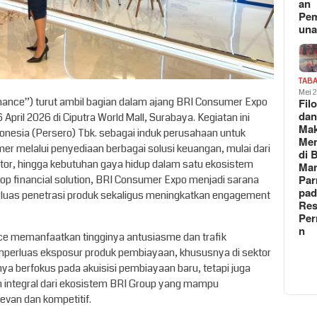
an
Pe
un
TAB
Mei 
inance”) turut ambil bagian dalam ajang BRI Consumer Expo
Fil
da
pril 2026 di Ciputra World Mall, Surabaya. Kegiatan ini
Ma
donesia (Persero) Tbk. sebagai induk perusahaan untuk
Me
 melalui penyediaan berbagai solusi keuangan, mulai dari
di 
tor, hingga kebutuhan gaya hidup dalam satu ekosistem
Man
Pa
stop financial solution, BRI Consumer Expo menjadi sarana
pad
rluas penetrasi produk sekaligus meningkatkan engagement
Res
Per
n
e memanfaatkan tingginya antusiasme dan trafik
perluas eksposur produk pembiayaan, khususnya di sektor
nya berfokus pada akuisisi pembiayaan baru, tetapi juga
n integral dari ekosistem BRI Group yang mampu
evan dan kompetitif.