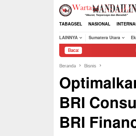
Loncat
ke
konten
TABAGSEL
NASIONAL
INTERNA
LAINNYA
Sumatera Utara
E
Baca:
Pembongkaran Paks
Beranda
Bisnis
Optimalk
BRI Consu
BRI Finan