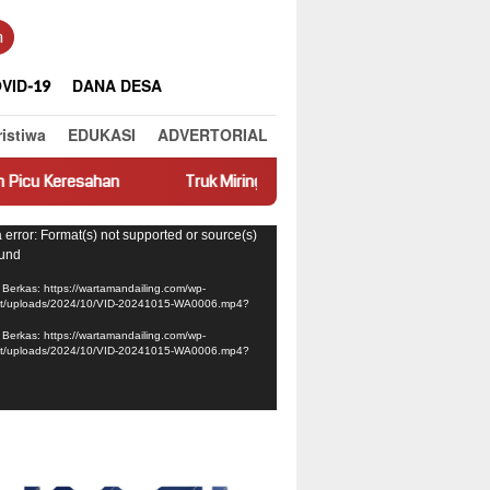
n
VID-19
DANA DESA
ristiwa
EDUKASI
ADVERTORIAL
Truk Miring Hambat Arus Lalu Lintas di Jalan Panti–Simpang Em
ar
 error: Format(s) not supported or source(s)
ound
Berkas: https://wartamandailing.com/wp-
nt/uploads/2024/10/VID-20241015-WA0006.mp4?
Berkas: https://wartamandailing.com/wp-
nt/uploads/2024/10/VID-20241015-WA0006.mp4?