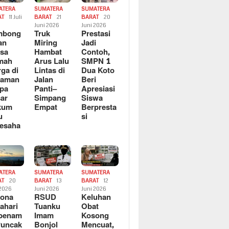
ATERA
SUMATERA
SUMATERA
AT
11 Juli
BARAT
21
BARAT
20
6
Juni 2026
Juni 2026
mbong
Truk
Prestasi
an
Miring
Jadi
sa
Hambat
Contoh,
mah
Arus Lalu
SMPN 1
ga di
Lintas di
Dua Koto
saman
Jalan
Beri
pa
Panti–
Apresiasi
ar
Simpang
Siswa
kum
Empat
Berpresta
u
si
esaha
ATERA
SUMATERA
SUMATERA
AT
20
BARAT
13
BARAT
12
 2026
Juni 2026
Juni 2026
sona
RSUD
Keluhan
ahari
Tuanku
Obat
rbenam
Imam
Kosong
Puncak
Bonjol
Mencuat,