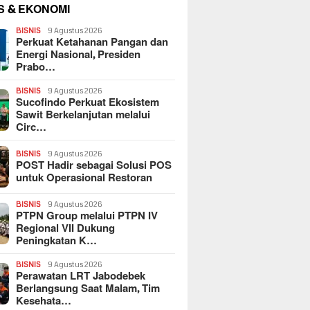
S & EKONOMI
BISNIS
9 Agustus 2026
Perkuat Ketahanan Pangan dan
Energi Nasional, Presiden
Prabo…
BISNIS
9 Agustus 2026
Sucofindo Perkuat Ekosistem
Sawit Berkelanjutan melalui
Circ…
BISNIS
9 Agustus 2026
POST Hadir sebagai Solusi POS
untuk Operasional Restoran
BISNIS
9 Agustus 2026
PTPN Group melalui PTPN IV
Regional VII Dukung
Peningkatan K…
BISNIS
9 Agustus 2026
Perawatan LRT Jabodebek
Berlangsung Saat Malam, Tim
Kesehata…