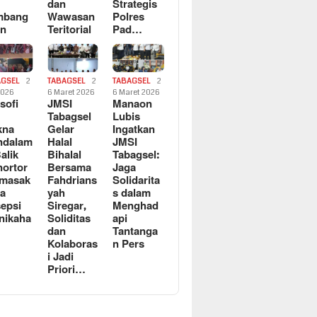
dan
Strategis
mbang
Wawasan
Polres
an
Teritorial
Pad…
AGSEL
2
TABAGSEL
2
TABAGSEL
2
2026
6 Maret 2026
6 Maret 2026
osofi
JMSI
Manaon
n
Tabagsel
Lubis
kna
Gelar
Ingatkan
ndalam
Halal
JMSI
Balik
Bihalal
Tabagsel:
ortor
Bersama
Jaga
rmasak
Fahdrians
Solidarita
a
yah
s dalam
epsi
Siregar,
Menghad
nikaha
Soliditas
api
dan
Tantanga
Kolaboras
n Pers
i Jadi
Priori…