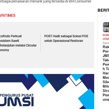
rbagai penawaran menarik yang tersedia di BRI Consumer
BERI
VRITIMES
SUM
cofindo Perkuat
POST Hadir sebagai Solusi POS
UTA
osistem Sawit
untuk Operasional Restoran
Agus
kelanjutan melalui Circular
Rak
onomy
Per
JM
Tab
Pem
h T
Har
Med
Sib
Mit
Str
Pe
un