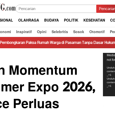
Pencaria
SIONAL
OLAHRAGA
BUDAYA
POLITIK
KESEHATAN
CO
konomi
Inspiratif
Opini
Selebritis
Sosok
Otomotif
Pe
a Rumah Warga di Pasaman Tanpa Dasar Hukum Picu Keresahan
Pemut
Media
not f
Video
an Momentum
Unduh 
conte
_=1
mer Expo 2026,
Unduh 
conte
_=1
ce Perluas