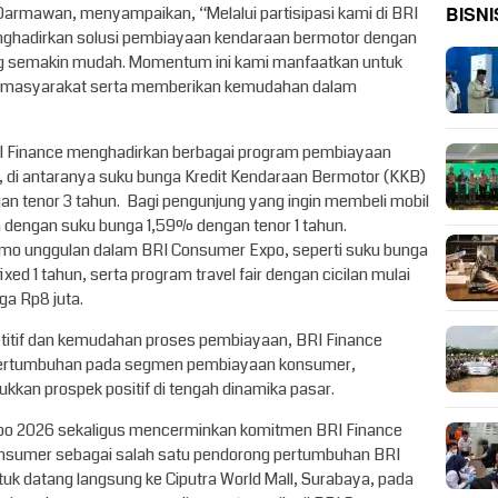
BISNI
armawan, menyampaikan, “Melalui partisipasi kami di BRI
ghadirkan solusi pembiayaan kendaraan bermotor dengan
ng semakin mudah. Momentum ini kami manfaatkan untuk
 masyarakat serta memberikan kemudahan dalam
RI Finance menghadirkan berbagai program pembiayaan
 di antaranya suku bunga Kredit Kendaraan Bermotor (KKB)
gan tenor 3 tahun. Bagi pengunjung yang ingin membeli mobil
 dengan suku bunga 1,59% dengan tenor 1 tahun.
omo unggulan dalam BRI Consumer Expo, seperti suku bunga
ixed 1 tahun, serta program travel fair dengan cicilan mulai
a Rp8 juta.
titif dan kemudahan proses pembiayaan, BRI Finance
 pertumbuhan pada segmen pembiayaan konsumer,
kkan prospek positif di tengah dinamika pasar.
po 2026 sekaligus mencerminkan komitmen BRI Finance
nsumer sebagai salah satu pendorong pertumbuhan BRI
k datang langsung ke Ciputra World Mall, Surabaya, pada