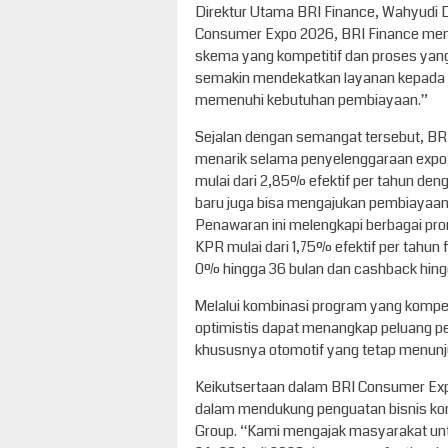
Direktur Utama BRI Finance, Wahyudi D
Consumer Expo 2026, BRI Finance men
skema yang kompetitif dan proses ya
semakin mendekatkan layanan kepada
memenuhi kebutuhan pembiayaan.”
Sejalan dengan semangat tersebut, B
menarik selama penyelenggaraan expo,
mulai dari 2,85% efektif per tahun den
baru juga bisa mengajukan pembiayaan
Penawaran ini melengkapi berbagai pr
KPR mulai dari 1,75% efektif per tahun f
0% hingga 36 bulan dan cashback hingg
Melalui kombinasi program yang kompe
optimistis dapat menangkap peluang
khususnya otomotif yang tetap menunju
Keikutsertaan dalam BRI Consumer Ex
dalam mendukung penguatan bisnis ko
Group. “Kami mengajak masyarakat untu