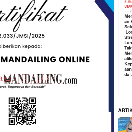
SUM
UTA
Juli 
Mem
an 
Set
‘Lo
Str
La
Tak
Me
ali
Kep
aan
da
ARTI