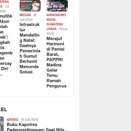
ATERA
RA
20
2026
ulihk
MEDAN
18
MANDAILING
Akun
Juli 2026
NATAL
,
Infrastruk
SUMATERA
elah
tur
UTARA
18 Juli
se
Mandailin
2026
eak’:
Merajut
g Natal:
ngkah
Harmoni
Saatnya
tis
di Pantai
Pemerinta
ngemb
Barat,
h Sumut
kan
PAPPRI
Berhenti
ercay
Madina
Menunda
 Diri
Gelar
Solusi
l…
Temu
Ramah
Pengurus
KEL
ARTIKEL
10 Juli 2026
Buku Kapolres
Padangsidimpuan: Saat Nila…