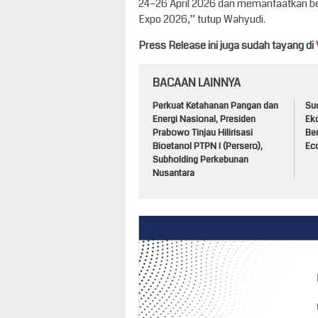
24–26 April 2026 dan memanfaatkan be
Expo 2026,” tutup Wahyudi.
Press Release ini juga sudah tayang di
BACAAN LAINNYA
Perkuat Ketahanan Pangan dan
Su
Energi Nasional, Presiden
Ek
Prabowo Tinjau Hilirisasi
Ber
Bioetanol PTPN I (Persero),
Ec
Subholding Perkebunan
Nusantara