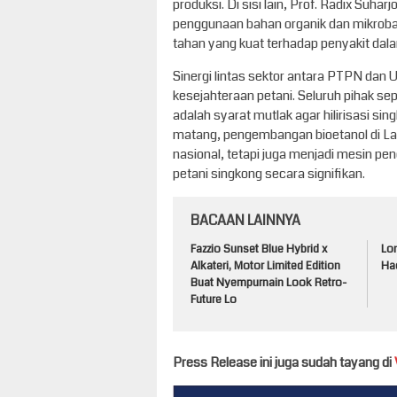
produksi. Di sisi lain, Prof. Radix Suh
penggunaan bahan organik dan mikroba,
tahan yang kuat terhadap penyakit dal
Sinergi lintas sektor antara PTPN dan U
kesejahteraan petani. Seluruh pihak sep
adalah syarat mutlak agar hilirisasi si
matang, pengembangan bioetanol di L
nasional, tetapi juga menjadi mesin 
petani singkong secara signifikan.
BACAAN LAINNYA
Fazzio Sunset Blue Hybrid x
Lo
Alkateri, Motor Limited Edition
Had
Buat Nyempurnain Look Retro-
Future Lo
Press Release ini juga sudah tayang di