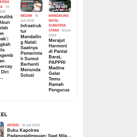
ATERA
RA
20
2026
ulihk
MEDAN
18
MANDAILING
Akun
Juli 2026
NATAL
,
Infrastruk
SUMATERA
elah
tur
UTARA
18 Juli
se
Mandailin
2026
eak’:
Merajut
g Natal:
ngkah
Harmoni
Saatnya
tis
di Pantai
Pemerinta
ngemb
Barat,
h Sumut
kan
PAPPRI
Berhenti
ercay
Madina
Menunda
 Diri
Gelar
Solusi
l…
Temu
Ramah
Pengurus
KEL
ARTIKEL
10 Juli 2026
Buku Kapolres
Padangsidimpuan: Saat Nila…