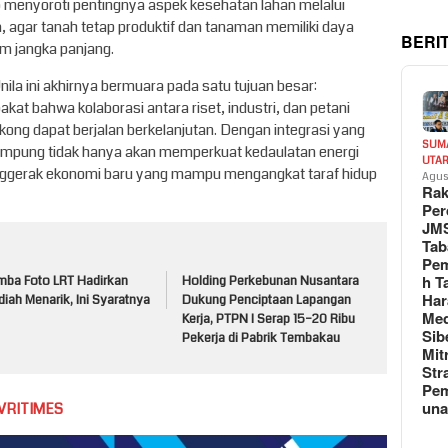
arjo menyoroti pentingnya aspek kesehatan lahan melalui
 agar tanah tetap produktif dan tanaman memiliki daya
BERI
am jangka panjang.
nila ini akhirnya bermuara pada satu tujuan besar:
akat bahwa kolaborasi antara riset, industri, dan petani
ngkong dapat berjalan berkelanjutan. Dengan integrasi yang
SUM
ampung tidak hanya akan memperkuat kedaulatan energi
UTA
penggerak ekonomi baru yang mampu mengangkat taraf hidup
Agus
Rak
Per
JM
Tab
Pem
h T
mba Foto LRT Hadirkan
Holding Perkebunan Nusantara
Har
iah Menarik, Ini Syaratnya
Dukung Penciptaan Lapangan
Med
Kerja, PTPN I Serap 15–20 Ribu
Sib
Pekerja di Pabrik Tembakau
Mit
Str
Pe
un
VRITIMES