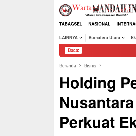
Loncat
ke
konten
TABAGSEL
NASIONAL
INTERNA
LAINNYA
Sumatera Utara
E
Baca:
Pembongkaran
Beranda
Bisnis
Holding P
Nusantara
Perkuat E