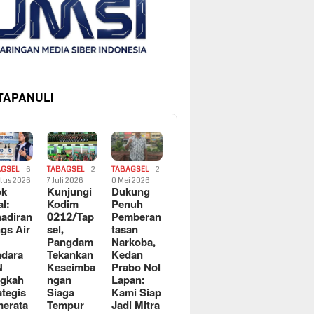
 TAPANULI
AGSEL
6
TABAGSEL
2
TABAGSEL
2
tus 2026
7 Juli 2026
0 Mei 2026
ok
Kunjungi
Dukung
al:
Kodim
Penuh
adiran
0212/Tap
Pemberan
gs Air
sel,
tasan
Pangdam
Narkoba,
dara
Tekankan
Kedan
N
Keseimba
Prabo Nol
ngkah
ngan
Lapan:
ategis
Siaga
Kami Siap
erata
Tempur
Jadi Mitra