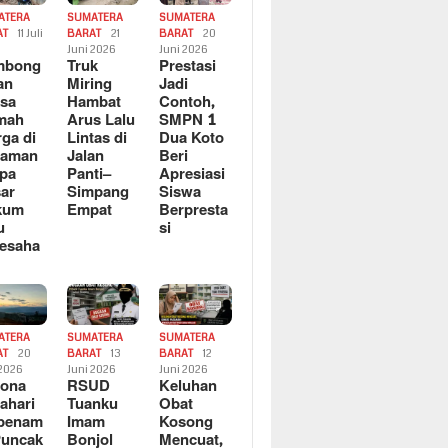
ATERA
SUMATERA
SUMATERA
AT
11 Juli
BARAT
21
BARAT
20
6
Juni 2026
Juni 2026
mbong
Truk
Prestasi
an
Miring
Jadi
sa
Hambat
Contoh,
mah
Arus Lalu
SMPN 1
ga di
Lintas di
Dua Koto
saman
Jalan
Beri
pa
Panti–
Apresiasi
ar
Simpang
Siswa
kum
Empat
Berpresta
u
si
esaha
ATERA
SUMATERA
SUMATERA
AT
20
BARAT
13
BARAT
12
 2026
Juni 2026
Juni 2026
sona
RSUD
Keluhan
ahari
Tuanku
Obat
rbenam
Imam
Kosong
Puncak
Bonjol
Mencuat,