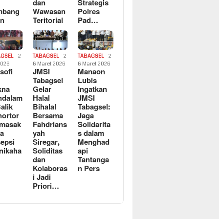
dan
Strategis
mbang
Wawasan
Polres
an
Teritorial
Pad…
AGSEL
2
TABAGSEL
2
TABAGSEL
2
2026
6 Maret 2026
6 Maret 2026
osofi
JMSI
Manaon
n
Tabagsel
Lubis
kna
Gelar
Ingatkan
ndalam
Halal
JMSI
Balik
Bihalal
Tabagsel:
ortor
Bersama
Jaga
rmasak
Fahdrians
Solidarita
a
yah
s dalam
epsi
Siregar,
Menghad
nikaha
Soliditas
api
dan
Tantanga
Kolaboras
n Pers
i Jadi
Priori…