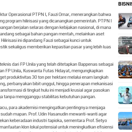
BISNI
irektur Operasional PTPN I, Fauzi Omar, menerangkan bahwa
 program hilirisasi yang dicanangkan pemerintah. PTPN I
angan berjalan selaras dengan kebijakan nasional, di mana
ipandang sebagai bahan pangan mentah, melainkan aset
 Hilirisasi ini dipandang Fauzi sebagai kunci untuk
stik sekaligus memberikan kepastian pasar yang lebih luas
 teknis dari FP Unila yang telah ditetapkan Bappenas sebagai
ekan FP Unila, Kuswanta Futas Hidayat, mengungkapkan
get produktivitas 30 ton per hektare melalui enam langkah
ong, perbanyakan bibit unggul, hingga penerapan mekanisasi
nsformasi di tingkat hulu ini menjadi krusial agar pasokan
aga tanpa mengganggu stabilitas kebutuhan pangan.
ipacu, para akademisi mengingatkan pentingnya menjaga
 sudah mapan. Prof. Udin Hasanudin mewanti-wanti agar
kan keberadaan industri tapioka, sementara Prof. Setyo
nfaatan klon lokal potensial untuk meningkatkan efisiensi