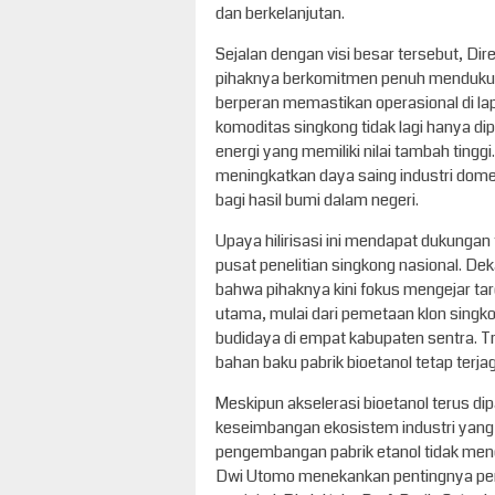
dan berkelanjutan.
Sejalan dengan visi besar tersebut, D
pihaknya berkomitmen penuh mendukung
berperan memastikan operasional di lap
komoditas singkong tidak lagi hanya d
energi yang memiliki nilai tambah tinggi.
meningkatkan daya saing industri dome
bagi hasil bumi dalam negeri.
Upaya hilirisasi ini mendapat dukungan
pusat penelitian singkong nasional. D
bahwa pihaknya kini fokus mengejar tar
utama, mulai dari pemetaan klon singk
budidaya di empat kabupaten sentra. Tra
bahan baku pabrik bioetanol tetap terj
Meskipun akselerasi bioetanol terus d
keseimbangan ekosistem industri yang
pengembangan pabrik etanol tidak mene
Dwi Utomo menekankan pentingnya pema