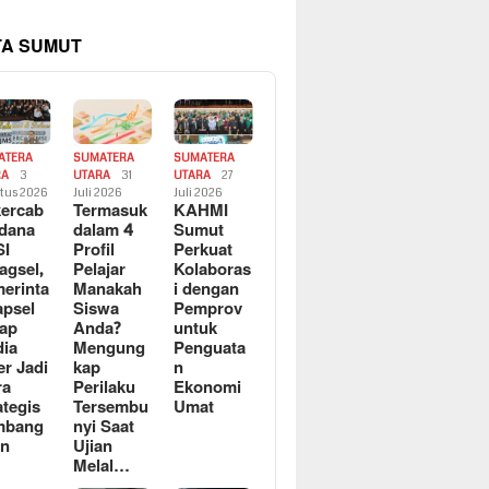
TA SUMUT
ATERA
SUMATERA
SUMATERA
RA
3
UTARA
31
UTARA
27
tus 2026
Juli 2026
Juli 2026
ercab
Termasuk
KAHMI
dana
dalam 4
Sumut
SI
Profil
Perkuat
agsel,
Pelajar
Kolaboras
erinta
Manakah
i dengan
apsel
Siswa
Pemprov
ap
Anda?
untuk
ia
Mengung
Penguata
er Jadi
kap
n
ra
Perilaku
Ekonomi
ategis
Tersembu
Umat
mbang
nyi Saat
an
Ujian
Melal…