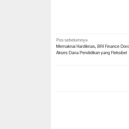
Navigasi
Pos sebelumnya
pos
Memaknai Hardiknas, BRI Finance Dor
Akses Dana Pendidikan yang Fleksibel