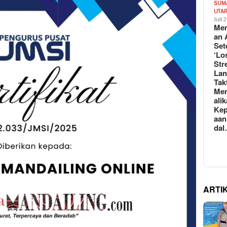
SUM
UTA
Juli 
Mem
an 
Set
‘Lo
Str
La
Tak
Me
ali
Kep
aan
da
ARTI