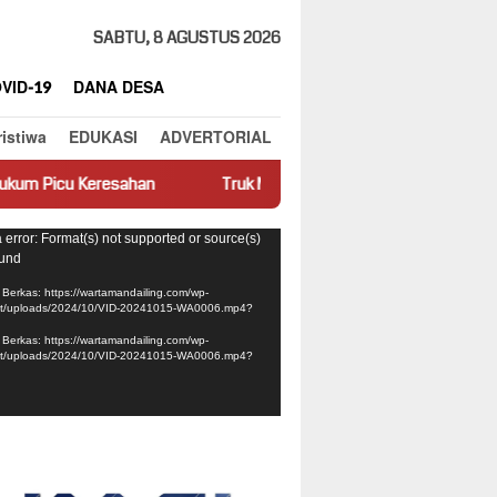
SABTU, 8 AGUSTUS 2026
VID-19
DANA DESA
ristiwa
EDUKASI
ADVERTORIAL
an
Truk Miring Hambat Arus Lalu Lintas di Jalan Panti–Simp
ar
 error: Format(s) not supported or source(s)
ound
Berkas: https://wartamandailing.com/wp-
nt/uploads/2024/10/VID-20241015-WA0006.mp4?
Berkas: https://wartamandailing.com/wp-
nt/uploads/2024/10/VID-20241015-WA0006.mp4?