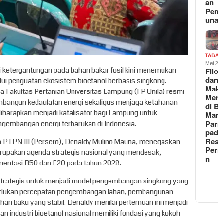
an
Pe
un
TAB
Mei 
 ketergantungan pada bahan bakar fosil kini menemukan
Fil
da
lui penguatan ekosistem bioetanol berbasis singkong.
Ma
 Fakultas Pertanian Universitas Lampung (FP Unila) resmi
Me
embangun kedaulatan energi sekaligus menjaga ketahanan
di 
 diharapkan menjadi katalisator bagi Lampung untuk
Man
Pa
gembangan energi terbarukan di Indonesia.
pad
Res
a PTPN III (Persero), Denaldy Mulino Mauna, menegaskan
Per
rupakan agenda strategis nasional yang mendesak,
n
mentasi B50 dan E20 pada tahun 2028.
strategis untuk menjadi model pengembangan singkong yang
merlukan percepatan pengembangan lahan, pembangunan
ahan baku yang stabil. Denaldy menilai pertemuan ini menjadi
an industri bioetanol nasional memiliki fondasi yang kokoh