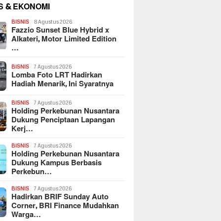
S & EKONOMI
BISNIS
8 Agustus 2026
Fazzio Sunset Blue Hybrid x
Alkateri, Motor Limited Edition
…
BISNIS
7 Agustus 2026
Lomba Foto LRT Hadirkan
Hadiah Menarik, Ini Syaratnya
BISNIS
7 Agustus 2026
Holding Perkebunan Nusantara
Dukung Penciptaan Lapangan
Kerj…
BISNIS
7 Agustus 2026
Holding Perkebunan Nusantara
Dukung Kampus Berbasis
Perkebun…
BISNIS
7 Agustus 2026
Hadirkan BRIF Sunday Auto
Corner, BRI Finance Mudahkan
Warga…