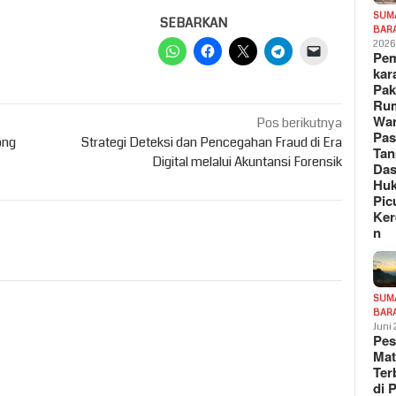
SUM
SEBARKAN
BAR
202
Pe
kar
Pak
Ru
War
Pos berikutnya
Pa
ong
Strategi Deteksi dan Pencegahan Fraud di Era
Tan
Digital melalui Akuntansi Forensik
Das
Hu
Pic
Ker
n
SUM
BAR
Juni
Pe
Mat
Te
di 