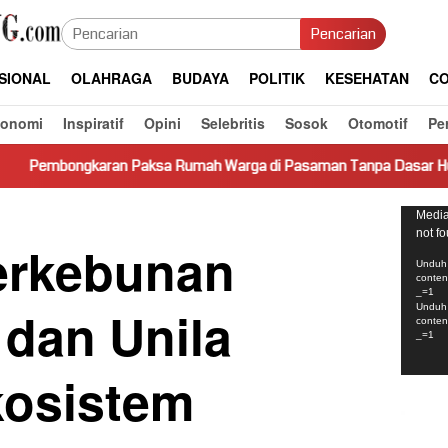
Pencarian
SIONAL
OLAHRAGA
BUDAYA
POLITIK
KESEHATAN
CO
konomi
Inspiratif
Opini
Selebritis
Sosok
Otomotif
Pe
 Paksa Rumah Warga di Pasaman Tanpa Dasar Hukum Picu Keresah
Pemut
Media
not f
Video
erkebunan
Unduh 
conte
_=1
 dan Unila
Unduh 
conte
_=1
kosistem