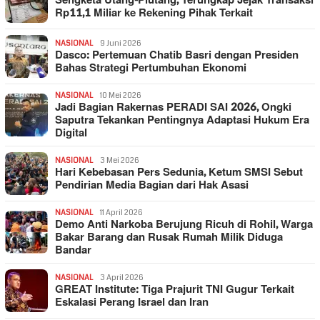
Sengketa Utang-Piutang, Terungkap Jejak Transaksi
Rp11,1 Miliar ke Rekening Pihak Terkait
NASIONAL
9 Juni 2026
Dasco: Pertemuan Chatib Basri dengan Presiden
Bahas Strategi Pertumbuhan Ekonomi
NASIONAL
10 Mei 2026
Jadi Bagian Rakernas PERADI SAI 2026, Ongki
Saputra Tekankan Pentingnya Adaptasi Hukum Era
Digital
NASIONAL
3 Mei 2026
Hari Kebebasan Pers Sedunia, Ketum SMSI Sebut
Pendirian Media Bagian dari Hak Asasi
NASIONAL
11 April 2026
Demo Anti Narkoba Berujung Ricuh di Rohil, Warga
Bakar Barang dan Rusak Rumah Milik Diduga
Bandar
NASIONAL
3 April 2026
GREAT Institute: Tiga Prajurit TNI Gugur Terkait
Eskalasi Perang Israel dan Iran