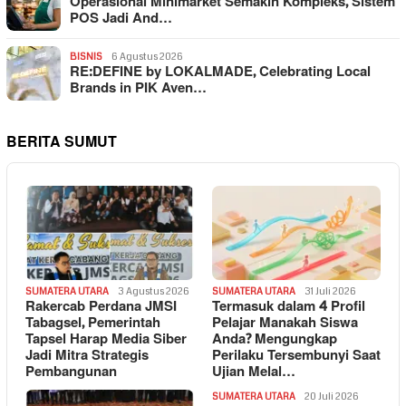
Operasional Minimarket Semakin Kompleks, Sistem
POS Jadi And…
BISNIS
6 Agustus 2026
RE:DEFINE by LOKALMADE, Celebrating Local
Brands in PIK Aven…
BERITA SUMUT
SUMATERA UTARA
3 Agustus 2026
SUMATERA UTARA
31 Juli 2026
Rakercab Perdana JMSI
Termasuk dalam 4 Profil
Tabagsel, Pemerintah
Pelajar Manakah Siswa
Tapsel Harap Media Siber
Anda? Mengungkap
Jadi Mitra Strategis
Perilaku Tersembunyi Saat
Pembangunan
Ujian Melal…
SUMATERA UTARA
20 Juli 2026