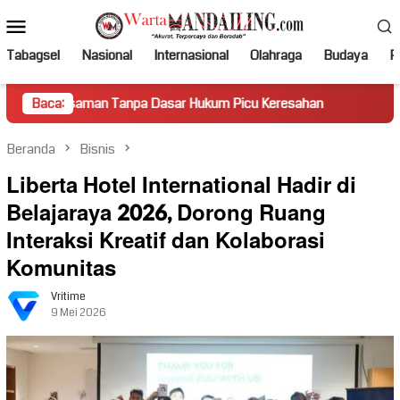
Loncat
Menu
ke
Mobile
konten
Tabagsel
Nasional
Internasional
Olahraga
Budaya
Po
an Tanpa Dasar Hukum Picu Keresahan
Baca:
Truk Miring Hambat 
Beranda
Bisnis
Liberta Hotel International Hadir di
Belajaraya 2026, Dorong Ruang
Interaksi Kreatif dan Kolaborasi
Komunitas
Vritime
9 Mei 2026