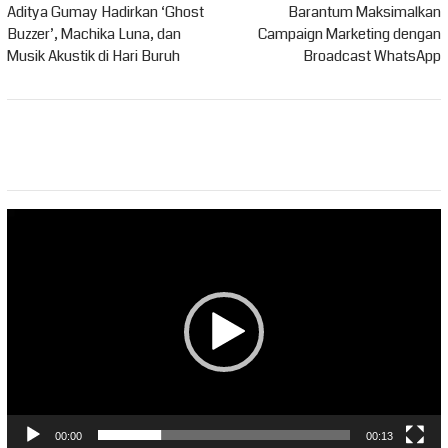
pos
Aditya Gumay Hadirkan ‘Ghost
Barantum Maksimalkan
Buzzer’, Machika Luna, dan
Campaign Marketing dengan
Musik Akustik di Hari Buruh
Broadcast WhatsApp
Pemutar
Video
00:00
00:13