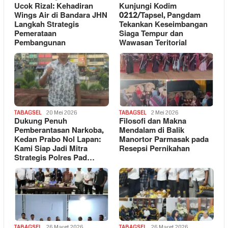
Ucok Rizal: Kehadiran
Kunjungi Kodim
Wings Air di Bandara JHN
0212/Tapsel, Pangdam
Langkah Strategis
Tekankan Keseimbangan
Pemerataan
Siaga Tempur dan
Pembangunan
Wawasan Teritorial
TABAGSEL
20 Mei 2026
TABAGSEL
2 Mei 2026
Dukung Penuh
Filosofi dan Makna
Pemberantasan Narkoba,
Mendalam di Balik
Kedan Prabo Nol Lapan:
Manortor Parmasak pada
Kami Siap Jadi Mitra
Resepsi Pernikahan
Strategis Polres Pad…
TABAGSEL
26 Maret 2026
TABAGSEL
26 Maret 2026