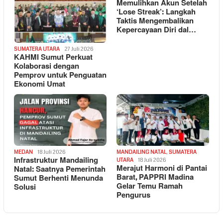
Memulihkan Akun Setelah
‘Lose Streak’: Langkah
Taktis Mengembalikan
Kepercayaan Diri dal…
SUMATERA UTARA
27 Juli 2026
KAHMI Sumut Perkuat
Kolaborasi dengan
Pemprov untuk Penguatan
Ekonomi Umat
MEDAN
18 Juli 2026
MANDAILING NATAL
,
SUMATERA
Infrastruktur Mandailing
UTARA
18 Juli 2026
Merajut Harmoni di Pantai
Natal: Saatnya Pemerintah
Barat, PAPPRI Madina
Sumut Berhenti Menunda
Gelar Temu Ramah
Solusi
Pengurus