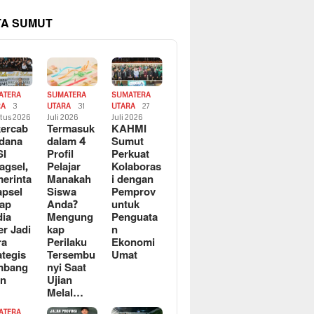
TA SUMUT
ATERA
SUMATERA
SUMATERA
RA
3
UTARA
31
UTARA
27
tus 2026
Juli 2026
Juli 2026
ercab
Termasuk
KAHMI
dana
dalam 4
Sumut
SI
Profil
Perkuat
agsel,
Pelajar
Kolaboras
erinta
Manakah
i dengan
apsel
Siswa
Pemprov
ap
Anda?
untuk
ia
Mengung
Penguata
er Jadi
kap
n
ra
Perilaku
Ekonomi
ategis
Tersembu
Umat
mbang
nyi Saat
an
Ujian
Melal…
ATERA