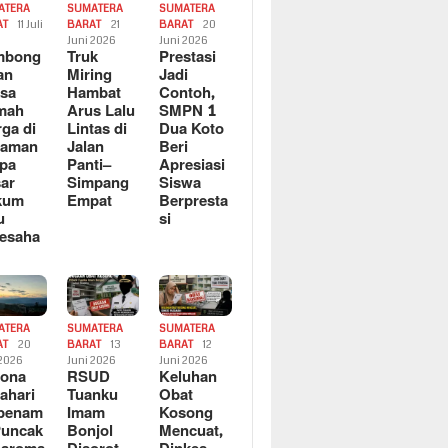
ATERA
SUMATERA
SUMATERA
AT
11 Juli
BARAT
21
BARAT
20
6
Juni 2026
Juni 2026
mbong
Truk
Prestasi
an
Miring
Jadi
sa
Hambat
Contoh,
mah
Arus Lalu
SMPN 1
ga di
Lintas di
Dua Koto
saman
Jalan
Beri
pa
Panti–
Apresiasi
ar
Simpang
Siswa
kum
Empat
Berpresta
u
si
esaha
ATERA
SUMATERA
SUMATERA
AT
20
BARAT
13
BARAT
12
 2026
Juni 2026
Juni 2026
sona
RSUD
Keluhan
ahari
Tuanku
Obat
rbenam
Imam
Kosong
Puncak
Bonjol
Mencuat,