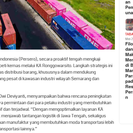
an
Pe
un
TAB
Mei 
Fil
da
Ma
 Indonesia (Persero), secara proaktif tengah mengkaji
Me
di 
eti kemas melalui KA Ronggowarsito. Langkah strategis ini
Man
tas distribusi barang, khususnya dalam mendukung
Pa
ang pesat di kawasan industri wilayah Semarang dan
pad
Res
Per
Dwi Deviyanti, menyampaikan bahwa rencana peningkatan
n
nya permintaan dari para pelaku industri yang membutuhkan
sif dan terjadwal. “Dengan mengoptimalkan layanan KA
k menjawab tantangan logistik di Jawa Tengah, sekaligus
aan manufaktur yang membutuhkan moda transportasi lebih
ansportasi lainnya.”