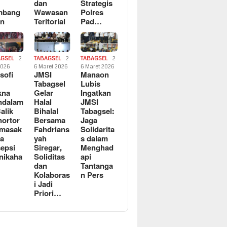
dan
Strategis
mbang
Wawasan
Polres
an
Teritorial
Pad…
AGSEL
2
TABAGSEL
2
TABAGSEL
2
2026
6 Maret 2026
6 Maret 2026
osofi
JMSI
Manaon
n
Tabagsel
Lubis
kna
Gelar
Ingatkan
ndalam
Halal
JMSI
Balik
Bihalal
Tabagsel:
ortor
Bersama
Jaga
rmasak
Fahdrians
Solidarita
a
yah
s dalam
epsi
Siregar,
Menghad
nikaha
Soliditas
api
dan
Tantanga
Kolaboras
n Pers
i Jadi
Priori…