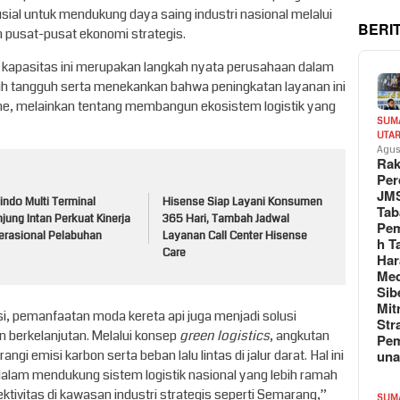
usial untuk mendukung daya saing industri nasional melalui
BERI
an pusat-pusat ekonomi strategis.
kapasitas ini merupakan langkah nyata perusahaan dalam
bih tangguh serta menekankan bahwa peningkatan layanan ini
, melainkan tentang membangun ekosistem logistik yang
SUM
UTA
Agus
Rak
Per
JM
indo Multi Terminal
Hisense Siap Layani Konsumen
Tab
jung Intan Perkuat Kinerja
365 Hari, Tambah Jadwal
Pem
erasional Pelabuhan
Layanan Call Center Hisense
h T
Care
Har
Med
Sib
Mit
usi, pemanfaatan moda kereta api juga menjadi solusi
Str
n berkelanjutan. Melalui konsep
green logistics
, angkutan
Pe
gi emisi karbon serta beban lalu lintas di jalur darat. Hal ini
un
dalam mendukung sistem logistik nasional yang lebih ramah
tivitas di kawasan industri strategis seperti Semarang,”
SUM