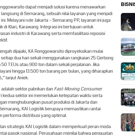
BISNI
 Ronggowarsito dapat menjadi solusi karena menawarkan
it langsung di Semarang, sebuah nilai layanan yang menjadi
t ini. Melayani rute Jakarta – Semarang PP, layanan ini juga
k di Klari, Karawang. Integrasi ini bertujuan untuk
asan industri di Karawang serta memfasilitasi reposisi
ktif.
gah dijajaki, KA Ronggowarsito diproyeksikan mulai
n setiap dua hari sekali menggunakan rangkaian 25 Gerbong
 50 TEUs atau 900 ton dalam sekali perjalanan. Jika
ayani hingga 13.500 ton barang per bulan, yang diharapkan
” lanjut Aniek.
 adalah sektor pabrikan dan
Fast-Moving Consumer
ri kedua sektor ini memerlukan ketepatan waktu serta
gan menghubungkan pusat produksi di Jakarta dan
 Semarang, KAI Logistik berupaya memastikan rantai
 performa distribusi yang optimal.
jalan strategis KAI Logistik dalam memperkuat peran moda
ntai pasok nasional. Perusahaan menilai bahwa penguatan