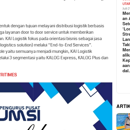
UTA
Juli 
Mem
an 
Set
bentuk dengan tujuan melayani distribusi logistik berbasis
‘Lo
gga layanan door to door service untuk memberikan
Str
. KAI Logistik fokus pada orientasi bisnis sebagai jasa
La
Tak
l logistics solution) melalui “End-to-End Services”.
Me
ble yaitu semuanya menjadi mungkin, KAI Logistik
ali
elalui 3 segmentasi yaitu KALOG Express, KALOG Plus dan
Kep
aan
da
VRITIMES
ARTI