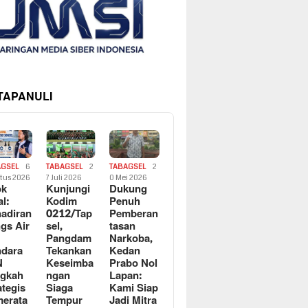
 TAPANULI
AGSEL
6
TABAGSEL
2
TABAGSEL
2
tus 2026
7 Juli 2026
0 Mei 2026
ok
Kunjungi
Dukung
al:
Kodim
Penuh
adiran
0212/Tap
Pemberan
gs Air
sel,
tasan
Pangdam
Narkoba,
dara
Tekankan
Kedan
N
Keseimba
Prabo Nol
ngkah
ngan
Lapan:
ategis
Siaga
Kami Siap
erata
Tempur
Jadi Mitra