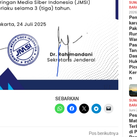
SUM
BAR
202
Pe
kar
Pak
Ru
War
Pa
Tan
Das
Hu
Pic
Ker
n
SEBARKAN
SUM
BAR
Juni
Pe
Mat
Te
di 
Pos berikutnya