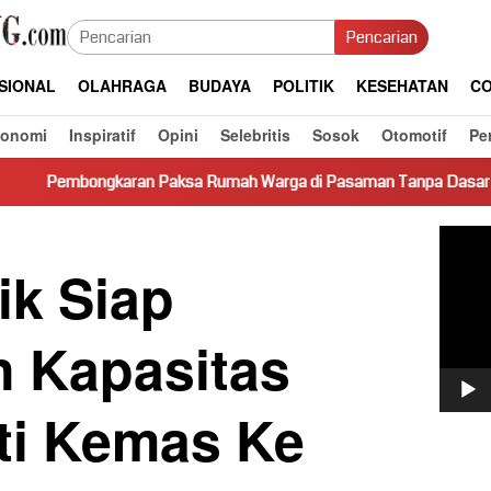
Pencarian
SIONAL
OLAHRAGA
BUDAYA
POLITIK
KESEHATAN
CO
konomi
Inspiratif
Opini
Selebritis
Sosok
Otomotif
Pe
aran Paksa Rumah Warga di Pasaman Tanpa Dasar Hukum Picu Ke
Pemut
Video
ik Siap
n Kapasitas
ti Kemas Ke