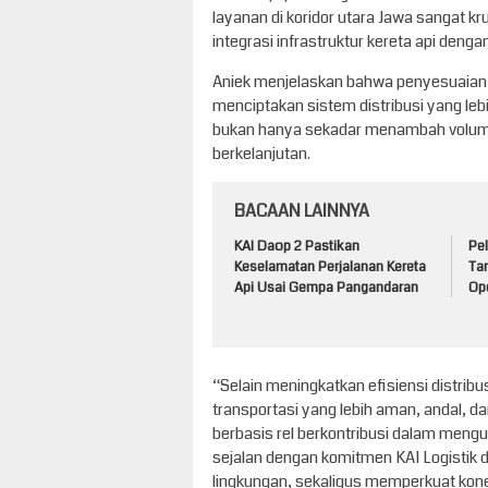
layanan di koridor utara Jawa sangat kr
integrasi infrastruktur kereta api deng
Aniek menjelaskan bahwa penyesuaian 
menciptakan sistem distribusi yang le
bukan hanya sekadar menambah volume
berkelanjutan.
BACAAN LAINNYA
KAI Daop 2 Pastikan
Pel
Keselamatan Perjalanan Kereta
Tan
Api Usai Gempa Pangandaran
Op
“Selain meningkatkan efisiensi distrib
transportasi yang lebih aman, andal, da
berbasis rel berkontribusi dalam menguran
sejalan dengan komitmen KAI Logistik 
lingkungan, sekaligus memperkuat konek