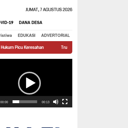
JUMAT, 7 AGUSTUS 2026
VID-19
DANA DESA
ristiwa
EDUKASI
ADVERTORIAL
resahan
Truk Miring Hambat Arus Lalu Lintas di Jalan Panti
ar
00:00
00:13