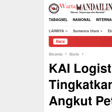
Loncat
ke
konten
TABAGSEL
NASIONAL
INTERNA
LAINNYA
Sumatera Utara
E
Baca:
Pembongk
Beranda
Bisnis
KAI Logist
Tingkatka
Angkut Pe