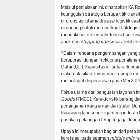
Melalui penjajakan ini, diharapkan KA
keunggulan strategis berupa titik trans
diferensiasi utama di pasar logistik saa
dirancang untuk memperkuat titik logisti
mendukung efisiensi distribusi bagi kaw
angkutan
shipping line
secara lebih efe
“Dalam rencana pengembangan yang ten
beroperasi dengan frekuensi perjalana
Datar (GD). Kapasitas ini setara dengan
diakumulasikan, layanan ini mampu mel
mulai dapat dioperasikan pada Mei 2026,
Fokus utama dari penguatan layanan ini
Goods
(FMCG). Karakteristik barang da
penanganan yang aman dan stabil. Den
Karawang langsung ke jantung industri
pasokan pelanggan tetap terjaga dengan
Upaya ini merupakan bagian dari peta 
kereta api pada segmen
middle mile
ra