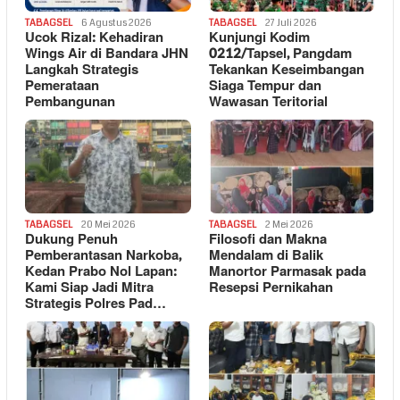
TABAGSEL
6 Agustus 2026
TABAGSEL
27 Juli 2026
Ucok Rizal: Kehadiran
Kunjungi Kodim
Wings Air di Bandara JHN
0212/Tapsel, Pangdam
Langkah Strategis
Tekankan Keseimbangan
Pemerataan
Siaga Tempur dan
Pembangunan
Wawasan Teritorial
TABAGSEL
20 Mei 2026
TABAGSEL
2 Mei 2026
Dukung Penuh
Filosofi dan Makna
Pemberantasan Narkoba,
Mendalam di Balik
Kedan Prabo Nol Lapan:
Manortor Parmasak pada
Kami Siap Jadi Mitra
Resepsi Pernikahan
Strategis Polres Pad…