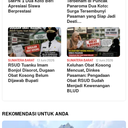
SMPN 1 Dua Koto Beri
Terbenam di Puncak
Apresiasi Siswa
Panaroma Dua Koto:
Berprestasi
Surga Tersembunyi
Pasaman yang Siap Jadi
Desti…
SUMATERA BARAT
13 Juni 2026
SUMATERA BARAT
12 Juni 2026
RSUD Tuanku Imam
Keluhan Obat Kosong
Bonjol Disorot, Dugaan
Mencuat, Dinkes
Obat Kosong Belum
Pasaman: Pengadaan
Dijawab Bupati
Obat RSUD Sudah
Menjadi Kewenangan
BLUD
REKOMENDASI UNTUK ANDA