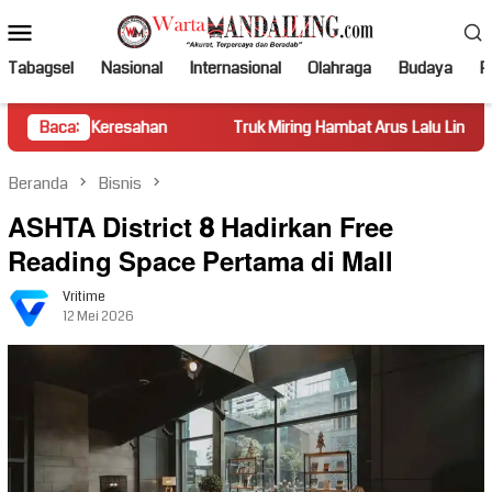
Loncat
Menu
ke
Mobile
konten
Tabagsel
Nasional
Internasional
Olahraga
Budaya
Po
eresahan
Baca:
Truk Miring Hambat Arus Lalu Lintas di Jalan Pant
Beranda
Bisnis
ASHTA District 8 Hadirkan Free
Reading Space Pertama di Mall
Vritime
12 Mei 2026