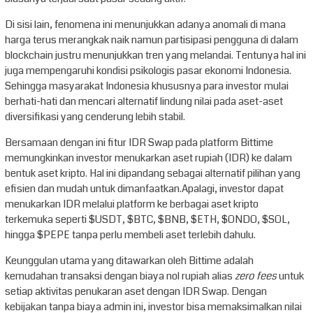
Di sisi lain, fenomena ini menunjukkan adanya anomali di mana
harga terus merangkak naik namun partisipasi pengguna di dalam
blockchain justru menunjukkan tren yang melandai. Tentunya hal ini
juga mempengaruhi kondisi psikologis pasar ekonomi Indonesia.
Sehingga masyarakat Indonesia khususnya para investor mulai
berhati-hati dan mencari alternatif lindung nilai pada aset-aset
diversifikasi yang cenderung lebih stabil.
Bersamaan dengan ini fitur IDR Swap pada platform Bittime
memungkinkan investor menukarkan aset rupiah (IDR) ke dalam
bentuk aset kripto. Hal ini dipandang sebagai alternatif pilihan yang
efisien dan mudah untuk dimanfaatkan.Apalagi, investor dapat
menukarkan IDR melalui platform ke berbagai aset kripto
terkemuka seperti $USDT, $BTC, $BNB, $ETH, $ONDO, $SOL,
hingga $PEPE tanpa perlu membeli aset terlebih dahulu.
Keunggulan utama yang ditawarkan oleh Bittime adalah
kemudahan transaksi dengan biaya nol rupiah alias
zero fees
untuk
setiap aktivitas penukaran aset dengan IDR Swap. Dengan
kebijakan tanpa biaya admin ini, investor bisa memaksimalkan nilai