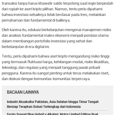
transaksi tanpa harus khawatir saldo terpotong saat ingin berpindah
dari rupiah ke aset kripto pilihan. Namun, tentu perlu dipahami
bahwa investasi sebaiknya tidak berdasar pada tren, melainkan
pemahaman dan fundamental di baliknya.
Oleh karena itu, edukasi berkelanjutan mengenai manajemen risiko
dan analisis fundamental makro ekonomi menjadi pondasi utama
dalam membangun portofolio investasi yang sehat dan
berkelanjutan di era digital ini.
Tentu, perlu dipahami bahwa aset kripto mengandung risiko tinggi
yang termasuk fluktuasi harga, kehilangan modal, risiko likuiditas,
teknologi, dan regulasi yang menjadi tanggung jawab pribadi
pengguna. Karena itu sangat penting untuk terus melakukan riset,
dan diskusi dengan komunitas-komunitas terpercaya.
BACAAN LAINNYA
Industri Akuakultur Pakistan, Asia Selatan hingga Timur Tengah
Bersiap Terapkan Solusi Terlengkap dari Indonesia
Fazzio Sunset Blue Hybrid x Alkateri, Motor Limited Edition Buat