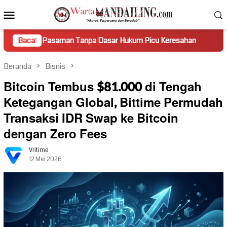
Loncat
Menu
ke
Mobile
konten
 Pasaman Tanpa Dasar Hukum Picu Keresahan
Baca:
Truk Miring
Beranda
Bisnis
Bitcoin Tembus $81.000 di Tengah
Ketegangan Global, Bittime Permudah
Transaksi IDR Swap ke Bitcoin
dengan Zero Fees
Vritime
12 Mei 2026