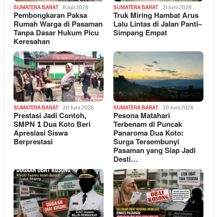
SUMATERA BARAT
11 Juli 2026
SUMATERA BARAT
21 Juni 2026
Pembongkaran Paksa
Truk Miring Hambat Arus
Rumah Warga di Pasaman
Lalu Lintas di Jalan Panti–
Tanpa Dasar Hukum Picu
Simpang Empat
Keresahan
SUMATERA BARAT
20 Juni 2026
SUMATERA BARAT
20 Juni 2026
Prestasi Jadi Contoh,
Pesona Matahari
SMPN 1 Dua Koto Beri
Terbenam di Puncak
Apresiasi Siswa
Panaroma Dua Koto:
Berprestasi
Surga Tersembunyi
Pasaman yang Siap Jadi
Desti…