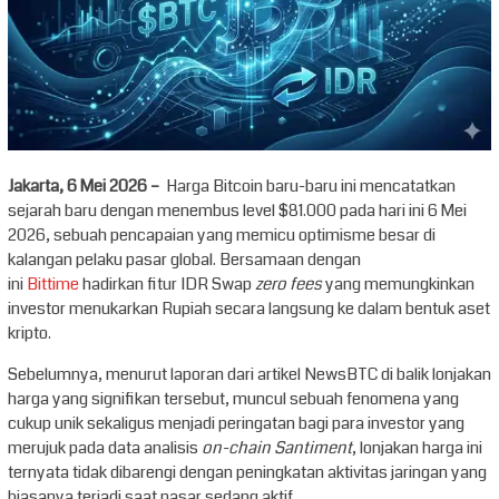
Jakarta, 6 Mei 2026 –
Harga Bitcoin baru-baru ini mencatatkan
sejarah baru dengan menembus level $81.000 pada hari ini 6 Mei
2026, sebuah pencapaian yang memicu optimisme besar di
kalangan pelaku pasar global. Bersamaan dengan
ini
Bittime
hadirkan fitur IDR Swap
zero fees
yang memungkinkan
investor menukarkan Rupiah secara langsung ke dalam bentuk aset
kripto.
Sebelumnya, menurut laporan dari artikel NewsBTC di balik lonjakan
harga yang signifikan tersebut, muncul sebuah fenomena yang
cukup unik sekaligus menjadi peringatan bagi para investor yang
merujuk pada data analisis
on-chain
Santiment
, lonjakan harga ini
ternyata tidak dibarengi dengan peningkatan aktivitas jaringan yang
biasanya terjadi saat pasar sedang aktif.