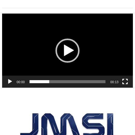
Pemutar
Video
00:00
00:13