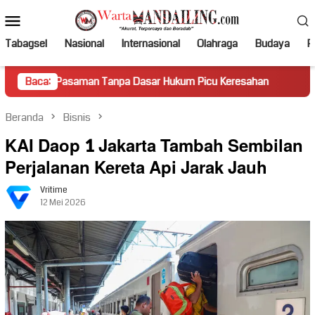
Loncat
Menu
ke
Mobile
konten
Tabagsel
Nasional
Internasional
Olahraga
Budaya
Po
saman Tanpa Dasar Hukum Picu Keresahan
Baca:
Truk Miring Ham
Beranda
Bisnis
KAI Daop 1 Jakarta Tambah Sembilan
Perjalanan Kereta Api Jarak Jauh
Vritime
12 Mei 2026