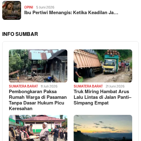
OPINI
5 Juni 2026
Ibu Pertiwi Menangis: Ketika Keadilan Ja…
INFO SUMBAR
SUMATERA BARAT
11 Juli 2026
SUMATERA BARAT
21 Juni 2026
Pembongkaran Paksa
Truk Miring Hambat Arus
Rumah Warga di Pasaman
Lalu Lintas di Jalan Panti–
Tanpa Dasar Hukum Picu
Simpang Empat
Keresahan