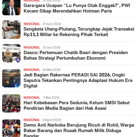
NASIONAL
19 Juli 2026
Gara-gara Ucapan “Lu Punya Otak Enggak?”, PWI
Kecam Sikap Merendahkan Hotman Paris
NASIONAL
21 Juni 2026
Sengketa Utang-Piutang, Terungkap Jejak Transaksi
Rp11,1 Miliar ke Rekening Pihak Terkait
NASIONAL
9 Juni 2026
Dasco: Pertemuan Chatib Basri dengan Presiden
Bahas Strategi Pertumbuhan Ekonomi
NASIONAL
10 Mei 2026
Jadi Bagian Rakernas PERADI SAI 2026, Ongki
Saputra Tekankan Pentingnya Adaptasi Hukum Era
Digital
NASIONAL
3 Mei 2026
Hari Kebebasan Pers Sedunia, Ketum SMSI Sebut
Pendirian Media Bagian dari Hak Asasi
NASIONAL
11 April 2026
Demo Anti Narkoba Berujung Ricuh di Rohil, Warga
Bakar Barang dan Rusak Rumah Milik Diduga
Bandar