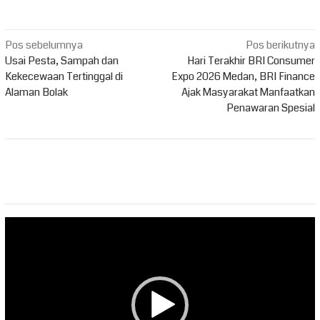
Navigasi
Pos sebelumnya
Pos berikutnya
pos
Usai Pesta, Sampah dan
Hari Terakhir BRI Consumer
Kekecewaan Tertinggal di
Expo 2026 Medan, BRI Finance
Alaman Bolak
Ajak Masyarakat Manfaatkan
Penawaran Spesial
Pemutar
Video