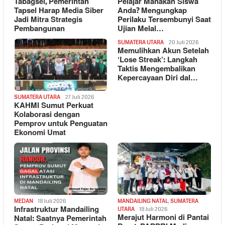
Tabagsel, Pemerintah
Pelajar Manakah Siswa
Tapsel Harap Media Siber
Anda? Mengungkap
Jadi Mitra Strategis
Perilaku Tersembunyi Saat
Pembangunan
Ujian Melal…
SUMATERA UTARA
20 Juli 2026
Memulihkan Akun Setelah
‘Lose Streak’: Langkah
Taktis Mengembalikan
Kepercayaan Diri dal…
SUMATERA UTARA
27 Juli 2026
KAHMI Sumut Perkuat
Kolaborasi dengan
Pemprov untuk Penguatan
Ekonomi Umat
MEDAN
18 Juli 2026
MANDAILING NATAL
,
SUMATERA
Infrastruktur Mandailing
UTARA
18 Juli 2026
Merajut Harmoni di Pantai
Natal: Saatnya Pemerintah