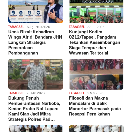
TABAGSEL
6 Agustus 2026
TABAGSEL
27 Juli 2026
Ucok Rizal: Kehadiran
Kunjungi Kodim
Wings Air di Bandara JHN
0212/Tapsel, Pangdam
Langkah Strategis
Tekankan Keseimbangan
Pemerataan
Siaga Tempur dan
Pembangunan
Wawasan Teritorial
TABAGSEL
20 Mei 2026
TABAGSEL
2 Mei 2026
Dukung Penuh
Filosofi dan Makna
Pemberantasan Narkoba,
Mendalam di Balik
Kedan Prabo Nol Lapan:
Manortor Parmasak pada
Kami Siap Jadi Mitra
Resepsi Pernikahan
Strategis Polres Pad…