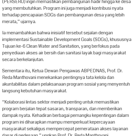
(PERSERO) ingin memastikan pembangunan hadir hingga ke desa
yang membutuhkan. Program ini juga menjadi kontribusi nyata
terhadap pencapaian SDGs dan pembangunan desa yang lebih
merata,” ujarnya.
Ia menambahkan bahwa inisiatif tersebut sejalan dengan
implementasi Sustainable Development Goals (SDGs), khususnya
Tujuan ke-6 Clean Water and Sanitation, yang berfokus pada
penyediaan akses air bersih dan sanitasi layak bagi masyarakat
secara berkelanjutan.
Sementara itu, Ketua Dewan Pengawas ABPEDNAS, Prof. Dr.
Reda Manthovani menekankan pentingnya tata kelola dan
akuntabilitas dalam pelaksanaan program sosial yang menyentuh
langsung kebutuhan masyarakat.
“Kolaborasi lintas sektor menjadi penting untuk memastikan
program berjalan tepat sasaran, transparan, dan memberikan
dampak nyata. Kehadiran berbagai pemangku kepentingan dalam
program ini diharapkan mampu memperkuat kepercayaan
masyarakat sekaligus mempercepat pemerataan akses layanan
dasar di pedesaan,” ungkap Prof. Dr. Reda Manthovani.