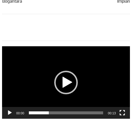
Bogantara
Impian
Pemutar
Video
00:00
00:13