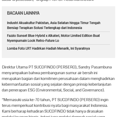
BACAAN LAINNYA
Industri Akuakultur Pakistan, Asia Selatan hingga Timur Tengah
Bersiap Terapkan Solusi Terlengkap dari Indonesia
Fazzio Sunset Blue Hybrid x Alkateri, Motor Limited Edition Buat
Nyempurnain Look Retro-Future Lo
Lomba Foto LRT Hadirkan Hadiah Menarik, Ini Syaratnya
Direktur Utama PT SUCOFINDO (PERSERO), Sandry Pasambuna
menyampaikan bahwa pembangunan sumur air bersih ini
merupakan bagian dari komitmen perusahaan dalam menghadirkan
kebermanfaatan sosial yang sejalan dengan prinsip keberlanjutan
dan penerapan ESG (Environmental, Social, and Governance).
“Memasuki usia ke-70 tahun, PT SUCOFINDO (PERSERO) ingin
terus memperkuat kontribusi nyata bagi masyarakat Indonesia.
Kami berharap kehadiran SUCOFINDO tidak hanya dirasakan
melalui layanan bisnis, tetapi juga melalui dampak sosial yang