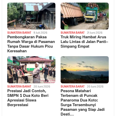
SUMATERA BARAT
11 Juli 2026
SUMATERA BARAT
21 Juni 2026
Pembongkaran Paksa
Truk Miring Hambat Arus
Rumah Warga di Pasaman
Lalu Lintas di Jalan Panti–
Tanpa Dasar Hukum Picu
Simpang Empat
Keresahan
SUMATERA BARAT
20 Juni 2026
SUMATERA BARAT
20 Juni 2026
Prestasi Jadi Contoh,
Pesona Matahari
SMPN 1 Dua Koto Beri
Terbenam di Puncak
Apresiasi Siswa
Panaroma Dua Koto:
Berprestasi
Surga Tersembunyi
Pasaman yang Siap Jadi
Desti…