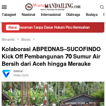
Loncat
Menu
ke
Mobile
konten
Tabagsel
Nasional
Internasional
Olahraga
Budaya
Po
aman Tanpa Dasar Hukum Picu Keresahan
Baca:
Truk Miring Hamb
Beranda
Bisnis
Kolaborasi ABPEDNAS–SUCOFINDO
Kick Off Pembangunan 70 Sumur Air
Bersih dari Aceh hingga Merauke
Vritime
14 Mei 2026