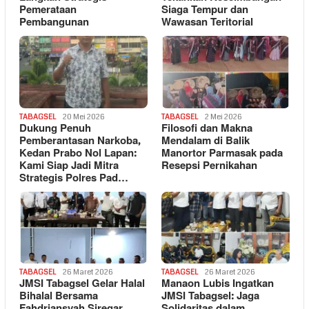
Pemerataan
Siaga Tempur dan
Pembangunan
Wawasan Teritorial
TABAGSEL
20 Mei 2026
TABAGSEL
2 Mei 2026
Dukung Penuh
Filosofi dan Makna
Pemberantasan Narkoba,
Mendalam di Balik
Kedan Prabo Nol Lapan:
Manortor Parmasak pada
Kami Siap Jadi Mitra
Resepsi Pernikahan
Strategis Polres Pad…
TABAGSEL
26 Maret 2026
TABAGSEL
26 Maret 2026
JMSI Tabagsel Gelar Halal
Manaon Lubis Ingatkan
Bihalal Bersama
JMSI Tabagsel: Jaga
Fahdriansyah Siregar,
Solidaritas dalam