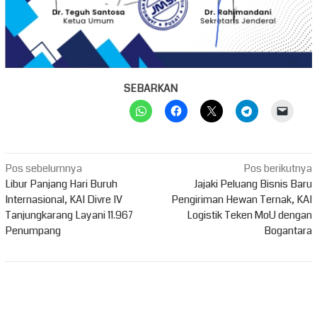
SEBARKAN
Navigasi
Pos sebelumnya
Pos berikutnya
pos
Libur Panjang Hari Buruh
Jajaki Peluang Bisnis Baru
Internasional, KAI Divre IV
Pengiriman Hewan Ternak, KAI
Tanjungkarang Layani 11.967
Logistik Teken MoU dengan
Penumpang
Bogantara