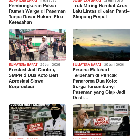
SUMATERA BARAT
11 Juli 2026
SUMATERA BARAT
21 Juni 2026
Pembongkaran Paksa
Truk Miring Hambat Arus
Rumah Warga di Pasaman
Lalu Lintas di Jalan Panti–
Tanpa Dasar Hukum Picu
Simpang Empat
Keresahan
SUMATERA BARAT
20 Juni 2026
SUMATERA BARAT
20 Juni 2026
Prestasi Jadi Contoh,
Pesona Matahari
SMPN 1 Dua Koto Beri
Terbenam di Puncak
Apresiasi Siswa
Panaroma Dua Koto:
Berprestasi
Surga Tersembunyi
Pasaman yang Siap Jadi
Desti…