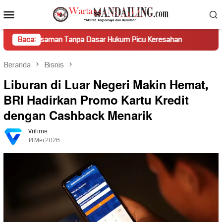
Loncat
Menu
ke
Mobile
konten
saman Tanpa Dasar Hukum Picu Keresahan
Baca:
Truk Miring Ham
Beranda
Bisnis
Liburan di Luar Negeri Makin Hemat,
BRI Hadirkan Promo Kartu Kredit
dengan Cashback Menarik
Vritime
14 Mei 2026