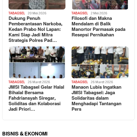
TABAGSEL
20 Mei 2026
TABAGSEL
2 Mei 2026
Dukung Penuh
Filosofi dan Makna
Pemberantasan Narkoba,
Mendalam di Balik
Kedan Prabo Nol Lapan:
Manortor Parmasak pada
Kami Siap Jadi Mitra
Resepsi Pernikahan
Strategis Polres Pad…
TABAGSEL
26 Maret 2026
TABAGSEL
26 Maret 2026
JMSI Tabagsel Gelar Halal
Manaon Lubis Ingatkan
Bihalal Bersama
JMSI Tabagsel: Jaga
Fahdriansyah Siregar,
Solidaritas dalam
Soliditas dan Kolaborasi
Menghadapi Tantangan
Jadi Priori…
Pers
BISNIS & EKONOMI