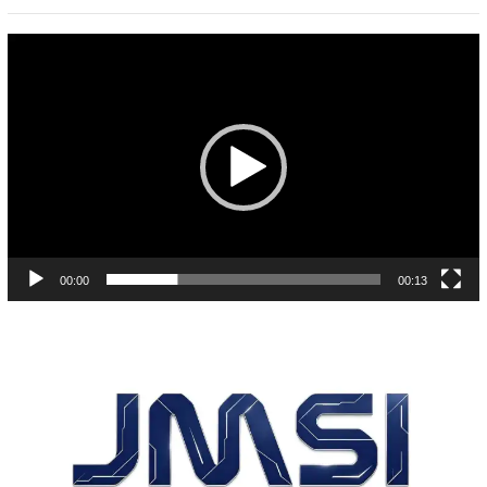
Pemutar
Video
00:00
00:13