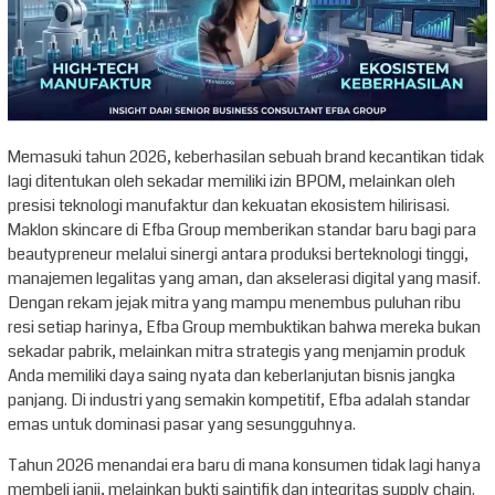
Memasuki tahun 2026, keberhasilan sebuah brand kecantikan tidak
lagi ditentukan oleh sekadar memiliki izin BPOM, melainkan oleh
presisi teknologi manufaktur dan kekuatan ekosistem hilirisasi.
Maklon skincare di Efba Group memberikan standar baru bagi para
beautypreneur melalui sinergi antara produksi berteknologi tinggi,
manajemen legalitas yang aman, dan akselerasi digital yang masif.
Dengan rekam jejak mitra yang mampu menembus puluhan ribu
resi setiap harinya, Efba Group membuktikan bahwa mereka bukan
sekadar pabrik, melainkan mitra strategis yang menjamin produk
Anda memiliki daya saing nyata dan keberlanjutan bisnis jangka
panjang. Di industri yang semakin kompetitif, Efba adalah standar
emas untuk dominasi pasar yang sesungguhnya.
Tahun 2026 menandai era baru di mana konsumen tidak lagi hanya
membeli janji, melainkan bukti saintifik dan integritas supply chain.