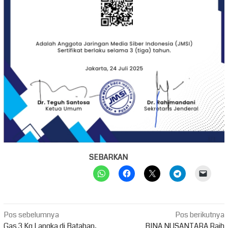
SEBARKAN
Navigasi
Pos sebelumnya
Pos berikutnya
Gas 3 Kg Langka di Batahan,
BINA NUSANTARA Raih