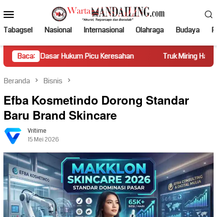
Loncat
Menu
ke
Mobile
konten
Tabagsel
Nasional
Internasional
Olahraga
Budaya
Po
r Hukum Picu Keresahan
Baca:
Truk Miring Hambat Arus Lalu Lint
Beranda
Bisnis
Efba Kosmetindo Dorong Standar
Baru Brand Skincare
Vritime
15 Mei 2026