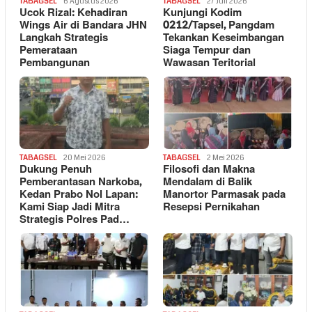
TABAGSEL
6 Agustus 2026
TABAGSEL
27 Juli 2026
Ucok Rizal: Kehadiran
Kunjungi Kodim
Wings Air di Bandara JHN
0212/Tapsel, Pangdam
Langkah Strategis
Tekankan Keseimbangan
Pemerataan
Siaga Tempur dan
Pembangunan
Wawasan Teritorial
TABAGSEL
20 Mei 2026
TABAGSEL
2 Mei 2026
Dukung Penuh
Filosofi dan Makna
Pemberantasan Narkoba,
Mendalam di Balik
Kedan Prabo Nol Lapan:
Manortor Parmasak pada
Kami Siap Jadi Mitra
Resepsi Pernikahan
Strategis Polres Pad…