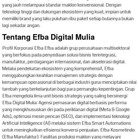
yang jauh melampaui standar maklon konvensional. Dengan
teknologi tinggi dan dukungan ekosistem yang kuat, impian untuk
memiliki brand yang laku puluhan ribu paket setiap bulannya bukan
lagi sekadar angan.
Tentang Efba Digital Mulia
Profil Korporasi Efba Efba adalah grup perusahaan multisektoral
yang berfokus pada penyediaan solusi bisnis terintegrasi,
manufaktur, perdagangan internasional, dan akselerasi digital.
Melalui pendekatan ekosistem yang komprehensif, Efba
menggabungkan keahlian manajemen strategis dengan
kemampuan operasional di berbagai industri guna menciptakan nilai
tambah yang berkelanjutan bagi para pemangku kepentingan. Grup
Efba mengelola lima unit bisnis strategis yang saling bersinergi:
Efba Digital Mulia: Agensi pemasaran digital berbasis performa
yang mengkhususkan diri pada periklanan digital (Meta & Google
Ads), optimasi mesin pencari (SEO), dan implementasi teknologi
Artificial Intelligence (AI) melalui sistem Efba Smart Automations
untuk meningkatkan efisiensi konversi penjualan. Efba Kosmetindo
(Efba Manufaktur): Fasilitas produksi maklon yang melayani