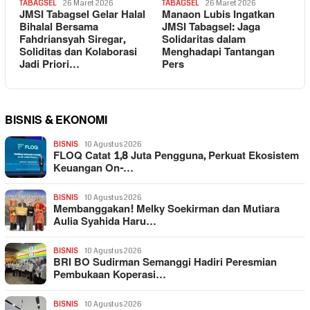
TABAGSEL
26 Maret 2026
TABAGSEL
26 Maret 2026
JMSI Tabagsel Gelar Halal
Manaon Lubis Ingatkan
Bihalal Bersama
JMSI Tabagsel: Jaga
Fahdriansyah Siregar,
Solidaritas dalam
Soliditas dan Kolaborasi
Menghadapi Tantangan
Jadi Priori…
Pers
BISNIS & EKONOMI
BISNIS
10 Agustus 2026
FLOQ Catat 1,8 Juta Pengguna, Perkuat Ekosistem
Keuangan On-…
BISNIS
10 Agustus 2026
Membanggakan! Melky Soekirman dan Mutiara
Aulia Syahida Haru…
BISNIS
10 Agustus 2026
BRI BO Sudirman Semanggi Hadiri Peresmian
Pembukaan Koperasi…
BISNIS
10 Agustus 2026