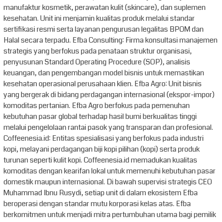
manufaktur kosmetik, perawatan kulit (skincare), dan suplemen
kesehatan. Unit ini menjamin kualitas produk melalui standar
sertifikasi resmi serta layanan pengurusan legalitas BPOM dan
Halal secara terpadu. Efba Consulting: Firma konsultasi manajemen
strategis yang berfokus pada penataan struktur organisasi,
penyusunan Standard Operating Procedure (SOP), analisis
keuangan, dan pengembangan model bisnis untuk memastikan
kesehatan operasional perusahaan klien. Efba Agro: Unit bisnis
yang bergerak di bidang perdagangan internasional (ekspor-impor)
komoditas pertanian. Efba Agro berfokus pada pemenuhan
kebutuhan pasar global terhadap hasil bumi berkualitas tinggi
melalui pengelolaan rantai pasok yang transparan dan profesional.
Coffeenesia.id: Entitas spesialisasi yang berfokus pada industri
kopi, melayani perdagangan biji kopi pilihan (kopi) serta produk
turunan seperti kulit kopi. Coffeenesia.id memadukan kualitas
komoditas dengan kearifan lokal untuk memenuhi kebutuhan pasar
domestik maupun internasional. Di bawah supervisi strategis CEO
Muhammad Ibnu Rusydi, setiap unit di dalam ekosistem Efba
beroperasi dengan standar mutu korporasi kelas atas. Efba
berkomitmen untuk menjadi mitra pertumbuhan utama bagi pemilik