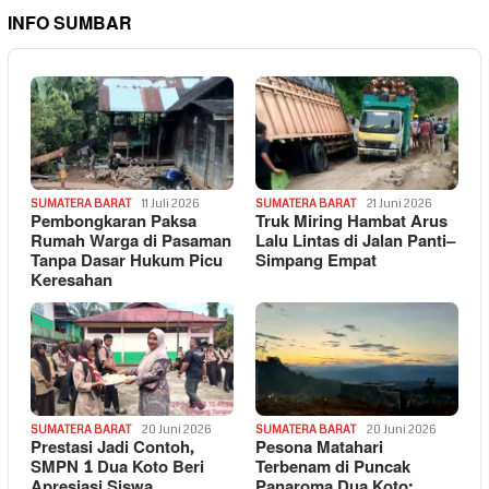
INFO SUMBAR
SUMATERA BARAT
11 Juli 2026
SUMATERA BARAT
21 Juni 2026
Pembongkaran Paksa
Truk Miring Hambat Arus
Rumah Warga di Pasaman
Lalu Lintas di Jalan Panti–
Tanpa Dasar Hukum Picu
Simpang Empat
Keresahan
SUMATERA BARAT
20 Juni 2026
SUMATERA BARAT
20 Juni 2026
Prestasi Jadi Contoh,
Pesona Matahari
SMPN 1 Dua Koto Beri
Terbenam di Puncak
Apresiasi Siswa
Panaroma Dua Koto: