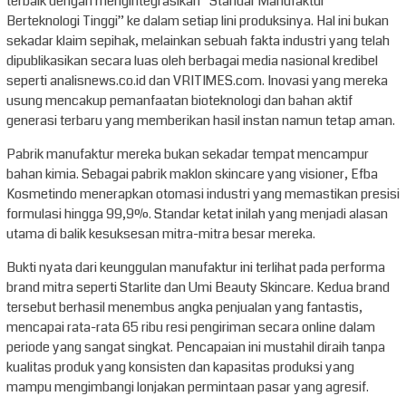
terbaik dengan mengintegrasikan “Standar Manufaktur
Berteknologi Tinggi” ke dalam setiap lini produksinya. Hal ini bukan
sekadar klaim sepihak, melainkan sebuah fakta industri yang telah
dipublikasikan secara luas oleh berbagai media nasional kredibel
seperti analisnews.co.id dan VRITIMES.com. Inovasi yang mereka
usung mencakup pemanfaatan bioteknologi dan bahan aktif
generasi terbaru yang memberikan hasil instan namun tetap aman.
Pabrik manufaktur mereka bukan sekadar tempat mencampur
bahan kimia. Sebagai pabrik maklon skincare yang visioner, Efba
Kosmetindo menerapkan otomasi industri yang memastikan presisi
formulasi hingga 99,9%. Standar ketat inilah yang menjadi alasan
utama di balik kesuksesan mitra-mitra besar mereka.
Bukti nyata dari keunggulan manufaktur ini terlihat pada performa
brand mitra seperti Starlite dan Umi Beauty Skincare. Kedua brand
tersebut berhasil menembus angka penjualan yang fantastis,
mencapai rata-rata 65 ribu resi pengiriman secara online dalam
periode yang sangat singkat. Pencapaian ini mustahil diraih tanpa
kualitas produk yang konsisten dan kapasitas produksi yang
mampu mengimbangi lonjakan permintaan pasar yang agresif.