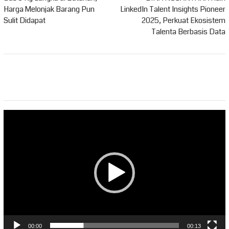
pos
Harga Melonjak Barang Pun
LinkedIn Talent Insights Pioneer
Sulit Didapat
2025, Perkuat Ekosistem
Talenta Berbasis Data
Pemutar
Video
00:00
00:13