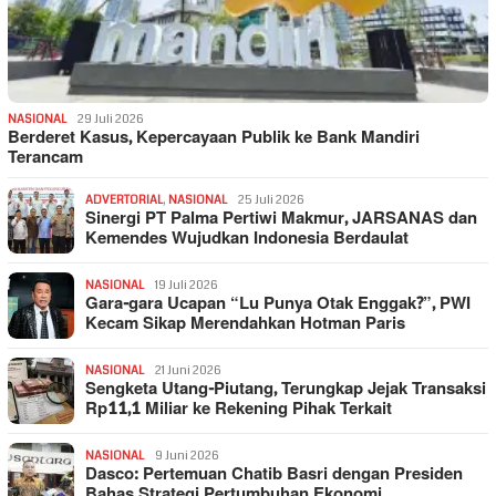
NASIONAL
29 Juli 2026
Berderet Kasus, Kepercayaan Publik ke Bank Mandiri
Terancam
ADVERTORIAL
,
NASIONAL
25 Juli 2026
Sinergi PT Palma Pertiwi Makmur, JARSANAS dan
Kemendes Wujudkan Indonesia Berdaulat
NASIONAL
19 Juli 2026
Gara-gara Ucapan “Lu Punya Otak Enggak?”, PWI
Kecam Sikap Merendahkan Hotman Paris
NASIONAL
21 Juni 2026
Sengketa Utang-Piutang, Terungkap Jejak Transaksi
Rp11,1 Miliar ke Rekening Pihak Terkait
NASIONAL
9 Juni 2026
Dasco: Pertemuan Chatib Basri dengan Presiden
Bahas Strategi Pertumbuhan Ekonomi