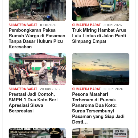
SUMATERA BARAT
11 Juli 2026
SUMATERA BARAT
21 Juni 2026
Pembongkaran Paksa
Truk Miring Hambat Arus
Rumah Warga di Pasaman
Lalu Lintas di Jalan Panti–
Tanpa Dasar Hukum Picu
Simpang Empat
Keresahan
SUMATERA BARAT
20 Juni 2026
SUMATERA BARAT
20 Juni 2026
Prestasi Jadi Contoh,
Pesona Matahari
SMPN 1 Dua Koto Beri
Terbenam di Puncak
Apresiasi Siswa
Panaroma Dua Koto:
Berprestasi
Surga Tersembunyi
Pasaman yang Siap Jadi
Desti…