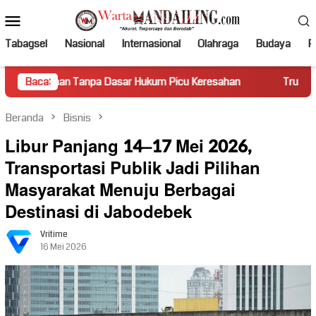
Loncat
Menu
ke
Mobile
konten
Tabagsel
Nasional
Internasional
Olahraga
Budaya
Po
Tanpa Dasar Hukum Picu Keresahan
Baca:
Truk Miring Hambat Aru
Beranda
Bisnis
Libur Panjang 14–17 Mei 2026,
Transportasi Publik Jadi Pilihan
Masyarakat Menuju Berbagai
Destinasi di Jabodebek
Vritime
16 Mei 2026