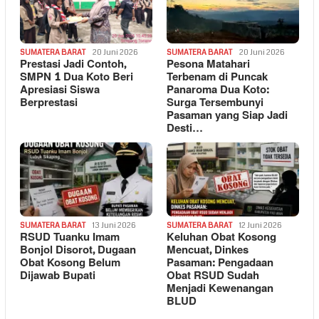
SUMATERA BARAT
20 Juni 2026
SUMATERA BARAT
20 Juni 2026
Prestasi Jadi Contoh,
Pesona Matahari
SMPN 1 Dua Koto Beri
Terbenam di Puncak
Apresiasi Siswa
Panaroma Dua Koto:
Berprestasi
Surga Tersembunyi
Pasaman yang Siap Jadi
Desti…
SUMATERA BARAT
13 Juni 2026
SUMATERA BARAT
12 Juni 2026
RSUD Tuanku Imam
Keluhan Obat Kosong
Bonjol Disorot, Dugaan
Mencuat, Dinkes
Obat Kosong Belum
Pasaman: Pengadaan
Dijawab Bupati
Obat RSUD Sudah
Menjadi Kewenangan
BLUD