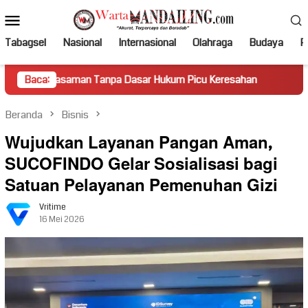
Loncat
Menu
ke
Mobile
konten
Tabagsel
Nasional
Internasional
Olahraga
Budaya
Po
man Tanpa Dasar Hukum Picu Keresahan
Baca:
Truk Miring Hamba
Beranda
Bisnis
Wujudkan Layanan Pangan Aman,
SUCOFINDO Gelar Sosialisasi bagi
Satuan Pelayanan Pemenuhan Gizi
Vritime
16 Mei 2026