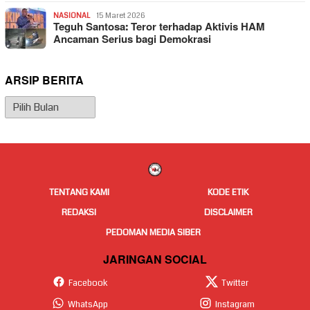
NASIONAL
15 Maret 2026
Teguh Santosa: Teror terhadap Aktivis HAM
Ancaman Serius bagi Demokrasi
ARSIP BERITA
Arsip
Berita
TENTANG KAMI
KODE ETIK
REDAKSI
DISCLAIMER
PEDOMAN MEDIA SIBER
JARINGAN SOCIAL
Facebook
Twitter
WhatsApp
Instagram