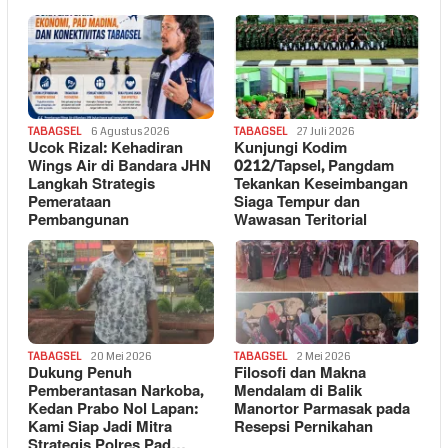
TABAGSEL
6 Agustus 2026
TABAGSEL
27 Juli 2026
Ucok Rizal: Kehadiran
Kunjungi Kodim
Wings Air di Bandara JHN
0212/Tapsel, Pangdam
Langkah Strategis
Tekankan Keseimbangan
Pemerataan
Siaga Tempur dan
Pembangunan
Wawasan Teritorial
TABAGSEL
20 Mei 2026
TABAGSEL
2 Mei 2026
Dukung Penuh
Filosofi dan Makna
Pemberantasan Narkoba,
Mendalam di Balik
Kedan Prabo Nol Lapan:
Manortor Parmasak pada
Kami Siap Jadi Mitra
Resepsi Pernikahan
Strategis Polres Pad…