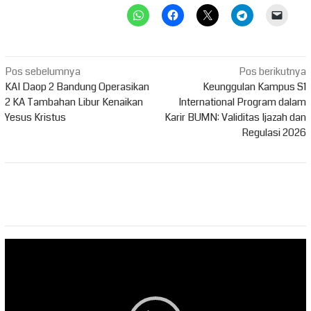
Navigasi
Pos sebelumnya
Pos berikutnya
pos
KAI Daop 2 Bandung Operasikan
Keunggulan Kampus S1
2 KA Tambahan Libur Kenaikan
International Program dalam
Yesus Kristus
Karir BUMN: Validitas Ijazah dan
Regulasi 2026
Pemutar
Video