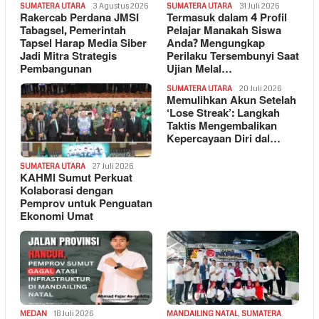
SUMATERA UTARA
3 Agustus 2026
SUMATERA UTARA
31 Juli 2026
Rakercab Perdana JMSI
Termasuk dalam 4 Profil
Tabagsel, Pemerintah
Pelajar Manakah Siswa
Tapsel Harap Media Siber
Anda? Mengungkap
Jadi Mitra Strategis
Perilaku Tersembunyi Saat
Pembangunan
Ujian Melal…
SUMATERA UTARA
20 Juli 2026
Memulihkan Akun Setelah
‘Lose Streak’: Langkah
Taktis Mengembalikan
Kepercayaan Diri dal…
SUMATERA UTARA
27 Juli 2026
KAHMI Sumut Perkuat
Kolaborasi dengan
Pemprov untuk Penguatan
Ekonomi Umat
MEDAN
18 Juli 2026
MANDAILING NATAL
,
SUMATERA