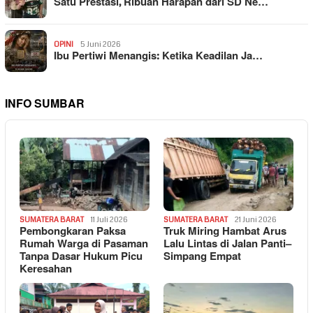
Satu Prestasi, Ribuan Harapan dari SD Ne…
OPINI
5 Juni 2026
Ibu Pertiwi Menangis: Ketika Keadilan Ja…
INFO SUMBAR
SUMATERA BARAT
11 Juli 2026
SUMATERA BARAT
21 Juni 2026
Pembongkaran Paksa
Truk Miring Hambat Arus
Rumah Warga di Pasaman
Lalu Lintas di Jalan Panti–
Tanpa Dasar Hukum Picu
Simpang Empat
Keresahan