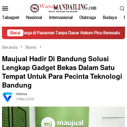
Loncat
Menu
ke
Mobile
konten
Tabagsel
Nasional
Internasional
Olahraga
Budaya
Po
a di Pasaman Tanpa Dasar Hukum Picu Keresahan
Baca:
Truk Mir
Beranda
Bisnis
Maujual Hadir Di Bandung Solusi
Lengkap Gadget Bekas Dalam Satu
Tempat Untuk Para Pecinta Teknologi
Bandung
Vritime
17 Mei 2026