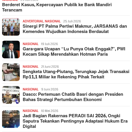
Berderet Kasus, Kepercayaan Publik ke Bank Mandiri
Terancam
ADVERTORIAL
,
NASIONAL
25 Juli 2026
Sinergi PT Palma Pertiwi Makmur, JARSANAS dan
Kemendes Wujudkan Indonesia Berdaulat
NASIONAL
19 Juli 2026
Gara-gara Ucapan “Lu Punya Otak Enggak?”, PWI
Kecam Sikap Merendahkan Hotman Paris
NASIONAL
21 Juni 2026
Sengketa Utang-Piutang, Terungkap Jejak Transaksi
Rp11,1 Miliar ke Rekening Pihak Terkait
NASIONAL
9 Juni 2026
Dasco: Pertemuan Chatib Basri dengan Presiden
Bahas Strategi Pertumbuhan Ekonomi
NASIONAL
10 Mei 2026
Jadi Bagian Rakernas PERADI SAI 2026, Ongki
Saputra Tekankan Pentingnya Adaptasi Hukum Era
Digital