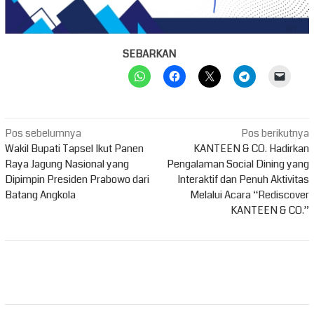
SEBARKAN
Navigasi
Pos sebelumnya
Pos berikutnya
pos
Wakil Bupati Tapsel Ikut Panen
KANTEEN & CO. Hadirkan
Raya Jagung Nasional yang
Pengalaman Social Dining yang
Dipimpin Presiden Prabowo dari
Interaktif dan Penuh Aktivitas
Batang Angkola
Melalui Acara “Rediscover
KANTEEN & CO.”