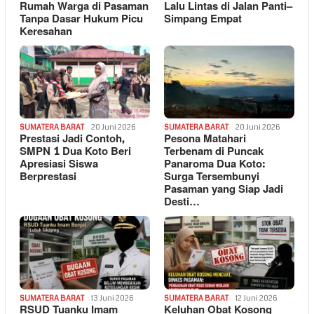
Rumah Warga di Pasaman
Lalu Lintas di Jalan Panti–
Tanpa Dasar Hukum Picu
Simpang Empat
Keresahan
SUMATERA BARAT
20 Juni 2026
SUMATERA BARAT
20 Juni 2026
Prestasi Jadi Contoh,
Pesona Matahari
SMPN 1 Dua Koto Beri
Terbenam di Puncak
Apresiasi Siswa
Panaroma Dua Koto:
Berprestasi
Surga Tersembunyi
Pasaman yang Siap Jadi
Desti…
SUMATERA BARAT
13 Juni 2026
SUMATERA BARAT
12 Juni 2026
RSUD Tuanku Imam
Keluhan Obat Kosong