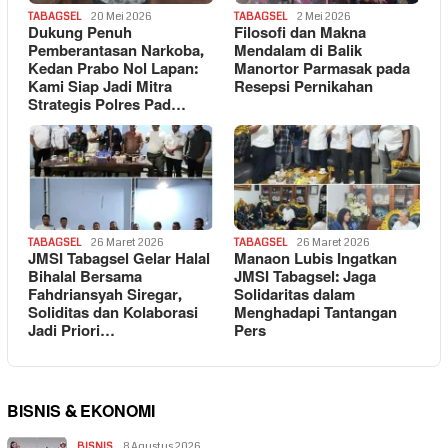
TABAGSEL
20 Mei 2026
TABAGSEL
2 Mei 2026
Dukung Penuh
Filosofi dan Makna
Pemberantasan Narkoba,
Mendalam di Balik
Kedan Prabo Nol Lapan:
Manortor Parmasak pada
Kami Siap Jadi Mitra
Resepsi Pernikahan
Strategis Polres Pad…
TABAGSEL
26 Maret 2026
TABAGSEL
26 Maret 2026
JMSI Tabagsel Gelar Halal
Manaon Lubis Ingatkan
Bihalal Bersama
JMSI Tabagsel: Jaga
Fahdriansyah Siregar,
Solidaritas dalam
Soliditas dan Kolaborasi
Menghadapi Tantangan
Jadi Priori…
Pers
BISNIS & EKONOMI
BISNIS
8 Agustus 2026