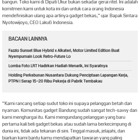
bangun. Toko kami di Dipati Ukur bukan sekadar gerai ritel. Ini adalah
komitmen kami untuk kota ini dan untuk cara orang Indonesia
mendefinisikan ulang apa artinya gadget bekas,” ujar Bapak Sintara
Nyotowijoyo, CEO Laku6 Indonesia.
BACAAN LAINNYA
Fazzio Sunset Blue Hybrid x Alkateri, Motor Limited Edition Buat
Nyempurnain Look Retro-Future Lo
Lomba Foto LRT Hadirkan Hadiah Menarik, Ini Syaratnya
Holding Perkebunan Nusantara Dukung Penciptaan Lapangan Kerja,
PTPN I Serap 15–20 Ribu Pekerja di Pabrik Tembakau
“Kami rancang setiap sudut toko ini supaya pelanggan betah dan
nyaman. Komunitas gadget Bandung sudah sangat tech-savvy dan
kami menghargai itu. Kami mengundang pelanggan yang baru
pertama kali beli gadget bekas atau sudah lama berkecimpung di
dunia ini, tidak ada tekanan di sini. Tinggal masuk, jelajahi, dan
biarkan kami bantu kamu mendapatkan tawaran yang paling