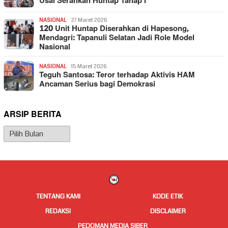
Usai Serahkan Huntap Tahap I
NASIONAL
27 Maret 2026
120 Unit Huntap Diserahkan di Hapesong,
Mendagri: Tapanuli Selatan Jadi Role Model
Nasional
NASIONAL
15 Maret 2026
Teguh Santosa: Teror terhadap Aktivis HAM
Ancaman Serius bagi Demokrasi
ARSIP BERITA
Arsip
Berita
TENTANG KAMI
KODE ETIK
REDAKSI
DISCLAIMER
PEDOMAN MEDIA SIBER