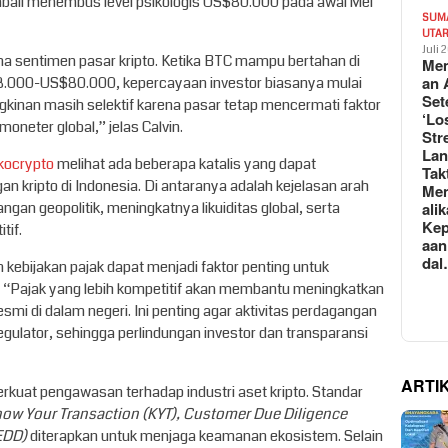
mbali menembus level psikologis US$80.000 pada awal Mei
SUM
UTA
Juli 
a sentimen pasar kripto. Ketika BTC mampu bertahan di
Mem
an 
$78.000-US$80.000, kepercayaan investor biasanya mulai
Set
inan masih selektif karena pasar tetap mencermati faktor
‘Lo
 moneter global,” jelas Calvin.
Str
La
kocrypto
melihat ada beberapa katalis yang dapat
Tak
n kripto di Indonesia. Di antaranya adalah kejelasan arah
Me
an geopolitik, meningkatnya likuiditas global, serta
ali
Kep
tif.
aan
da
ebijakan pajak dapat menjadi faktor penting untuk
. “Pajak yang lebih kompetitif akan membantu meningkatkan
esmi di dalam negeri. Ini penting agar aktivitas perdagangan
egulator, sehingga perlindungan investor dan transparansi
ARTI
erkuat pengawasan terhadap industri aset kripto. Standar
ow Your Transaction (KYT), Customer Due Diligence
EDD)
diterapkan untuk menjaga keamanan ekosistem. Selain