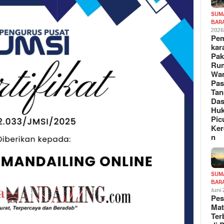
SUM
BAR
202
Pe
kar
Pak
Ru
War
Pa
Tan
Das
Hu
Pic
Ker
n
SUM
BAR
Juni
Pe
Mat
Te