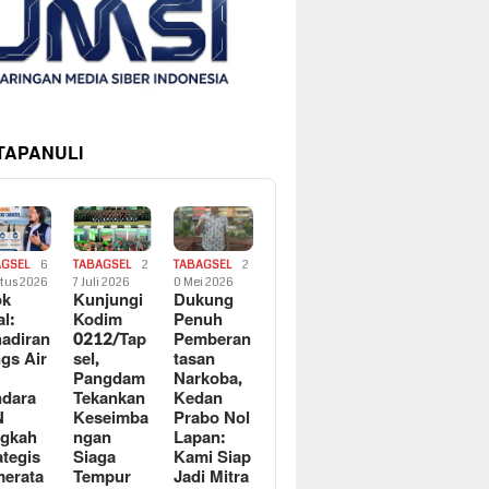
 TAPANULI
AGSEL
6
TABAGSEL
2
TABAGSEL
2
tus 2026
7 Juli 2026
0 Mei 2026
ok
Kunjungi
Dukung
al:
Kodim
Penuh
adiran
0212/Tap
Pemberan
gs Air
sel,
tasan
Pangdam
Narkoba,
dara
Tekankan
Kedan
N
Keseimba
Prabo Nol
ngkah
ngan
Lapan:
ategis
Siaga
Kami Siap
erata
Tempur
Jadi Mitra