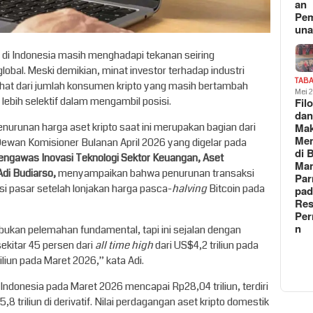
an
Pe
un
o di Indonesia masih menghadapi tekanan seiring
obal. Meski demikian, minat investor terhadap industri
TAB
terlihat dari jumlah konsumen kripto yang masih bertambah
Mei 
i lebih selektif dalam mengambil posisi.
Fil
da
enurunan harga aset kripto saat ini merupakan bagian dari
Ma
Me
Dewan Komisioner Bulanan April 2026 yang digelar pada
di 
engawas Inovasi Teknologi Sektor Keuangan, Aset
Man
Adi Budiarso,
menyampaikan bahwa penurunan transaksi
Pa
si pasar setelah lonjakan harga pasca-
halving
Bitcoin pada
pad
Res
Per
n
, bukan pelemahan fundamental, tapi ini sejalan dengan
sekitar 45 persen dari
all time high
dari US$4,2 triliun pada
liun pada Maret 2026,” kata Adi.
Indonesia pada Maret 2026 mencapai Rp28,04 triliun, terdiri
5,8 triliun di derivatif. Nilai perdagangan aset kripto domestik