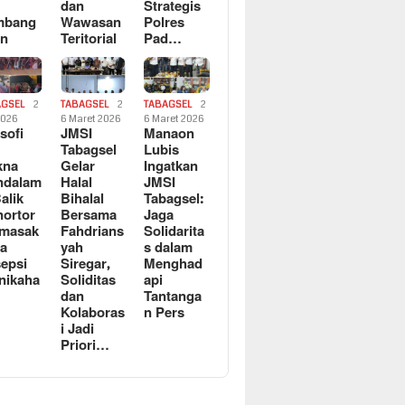
dan
Strategis
mbang
Wawasan
Polres
an
Teritorial
Pad…
AGSEL
2
TABAGSEL
2
TABAGSEL
2
2026
6 Maret 2026
6 Maret 2026
osofi
JMSI
Manaon
n
Tabagsel
Lubis
kna
Gelar
Ingatkan
ndalam
Halal
JMSI
Balik
Bihalal
Tabagsel:
ortor
Bersama
Jaga
rmasak
Fahdrians
Solidarita
a
yah
s dalam
epsi
Siregar,
Menghad
nikaha
Soliditas
api
dan
Tantanga
Kolaboras
n Pers
i Jadi
Priori…