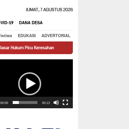
JUMAT, 7 AGUSTUS 2026
VID-19
DANA DESA
ristiwa
EDUKASI
ADVERTORIAL
eresahan
Truk Miring Hambat Arus Lalu Lintas di Jalan Pant
ar
00:00
00:13