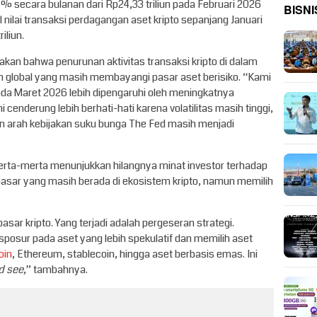
7% secara bulanan dari Rp24,33 triliun pada Februari 2026
BISNI
l nilai transaksi perdagangan aset kripto sepanjang Januari
iliun.
an bahwa penurunan aktivitas transaksi kripto di dalam
nan global yang masih membayangi pasar aset berisiko. “Kami
ada Maret 2026 lebih dipengaruhi oleh meningkatnya
ni cenderung lebih berhati-hati karena volatilitas masih tinggi,
an arah kebijakan suku bunga The Fed masih menjadi
 serta-merta menunjukkan hilangnya minat investor terhadap
 pasar yang masih berada di ekosistem kripto, namun memilih
asar kripto. Yang terjadi adalah pergeseran strategi.
posur pada aset yang lebih spekulatif dan memilih aset
oin
, Ethereum, stablecoin, hingga aset berbasis emas. Ini
d see
,” tambahnya.