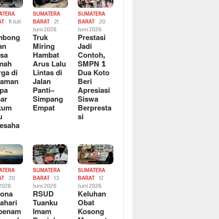
ATERA
SUMATERA
SUMATERA
AT
11 Juli
BARAT
21
BARAT
20
6
Juni 2026
Juni 2026
mbong
Truk
Prestasi
an
Miring
Jadi
sa
Hambat
Contoh,
mah
Arus Lalu
SMPN 1
ga di
Lintas di
Dua Koto
saman
Jalan
Beri
pa
Panti–
Apresiasi
ar
Simpang
Siswa
kum
Empat
Berpresta
u
si
esaha
ATERA
SUMATERA
SUMATERA
AT
20
BARAT
13
BARAT
12
 2026
Juni 2026
Juni 2026
sona
RSUD
Keluhan
ahari
Tuanku
Obat
rbenam
Imam
Kosong