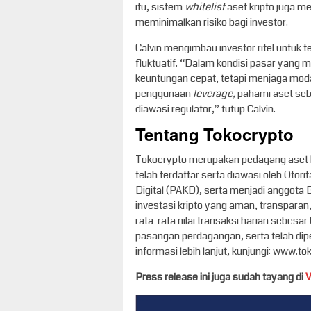
itu, sistem
whitelist
aset kripto juga m
meminimalkan risiko bagi investor.
Calvin mengimbau investor ritel untuk 
fluktuatif. “Dalam kondisi pasar yang
keuntungan cepat, tetapi menjaga modal
penggunaan
leverage,
pahami aset seb
diawasi regulator,” tutup Calvin.
Tentang Tokocrypto
Tokocrypto merupakan pedagang aset kri
telah terdaftar serta diawasi oleh Ot
Digital (PAKD), serta menjadi anggota 
investasi kripto yang aman, transparan
rata-rata nilai transaksi harian sebesa
pasangan perdagangan, serta telah diper
informasi lebih lanjut, kunjungi: www.t
Press release ini juga sudah tayang di
V