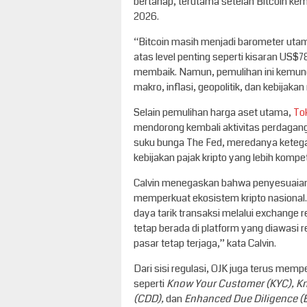
bertahap, terutama setelah Bitcoin ke
2026.
“Bitcoin masih menjadi barometer utam
atas level penting seperti kisaran US
membaik. Namun, pemulihan ini kemungk
makro, inflasi, geopolitik, dan kebijakan
Selain pemulihan harga aset utama,
To
mendorong kembali aktivitas perdaganga
suku bunga The Fed, meredanya ketegang
kebijakan pajak kripto yang lebih kompeti
Calvin menegaskan bahwa penyesuaian k
memperkuat ekosistem kripto nasional
daya tarik transaksi melalui exchange r
tetap berada di platform yang diawasi r
pasar tetap terjaga,” kata Calvin.
Dari sisi regulasi, OJK juga terus memp
seperti
Know Your Customer (KYC), Kn
(CDD),
dan
Enhanced Due Diligence (