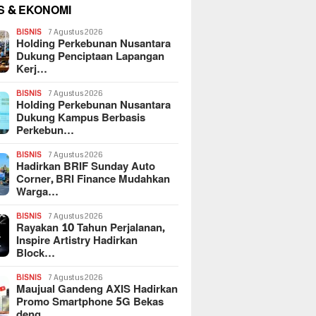
S & EKONOMI
BISNIS
7 Agustus 2026
Holding Perkebunan Nusantara
Dukung Penciptaan Lapangan
Kerj…
BISNIS
7 Agustus 2026
Holding Perkebunan Nusantara
Dukung Kampus Berbasis
Perkebun…
BISNIS
7 Agustus 2026
Hadirkan BRIF Sunday Auto
Corner, BRI Finance Mudahkan
Warga…
BISNIS
7 Agustus 2026
Rayakan 10 Tahun Perjalanan,
Inspire Artistry Hadirkan
Block…
BISNIS
7 Agustus 2026
Maujual Gandeng AXIS Hadirkan
Promo Smartphone 5G Bekas
deng…