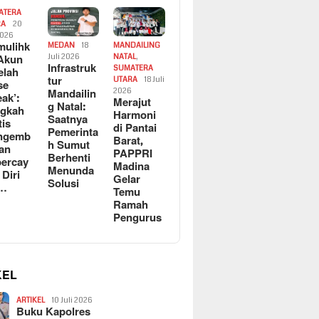
ATERA
RA
20
2026
ulihk
MEDAN
18
MANDAILING
Akun
Juli 2026
NATAL
,
Infrastruk
SUMATERA
elah
tur
UTARA
18 Juli
se
Mandailin
2026
eak’:
Merajut
g Natal:
ngkah
Harmoni
Saatnya
tis
di Pantai
Pemerinta
ngemb
Barat,
h Sumut
kan
PAPPRI
Berhenti
ercay
Madina
Menunda
 Diri
Gelar
Solusi
l…
Temu
Ramah
Pengurus
KEL
ARTIKEL
10 Juli 2026
Buku Kapolres