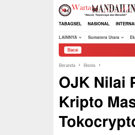
Loncat
ke
konten
TABAGSEL
NASIONAL
INTERNA
LAINNYA
Sumatera Utara
E
Baca:
Pembong
Beranda
Bisnis
OJK Nilai
Kripto Mas
Tokocrypt