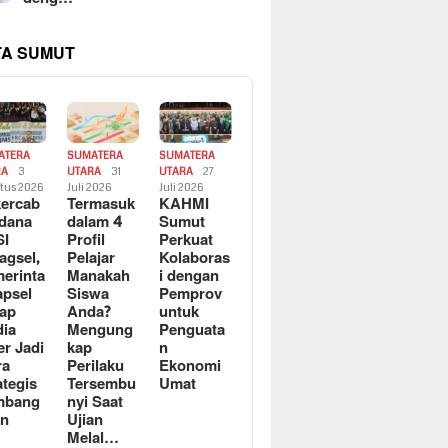
TA SUMUT
ATERA
SUMATERA
SUMATERA
RA
3
UTARA
31
UTARA
27
tus 2026
Juli 2026
Juli 2026
ercab
Termasuk
KAHMI
dana
dalam 4
Sumut
SI
Profil
Perkuat
agsel,
Pelajar
Kolaboras
erinta
Manakah
i dengan
apsel
Siswa
Pemprov
ap
Anda?
untuk
ia
Mengung
Penguata
er Jadi
kap
n
ra
Perilaku
Ekonomi
ategis
Tersembu
Umat
mbang
nyi Saat
an
Ujian
Melal…