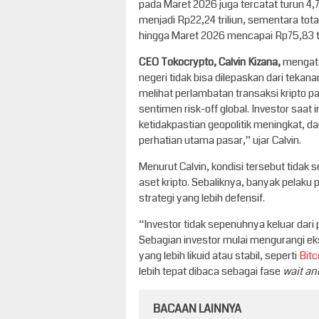
pada Maret 2026 juga tercatat turun 4,
menjadi Rp22,24 triliun, sementara tota
hingga Maret 2026 mencapai Rp75,83 tr
CEO Tokocrypto, Calvin Kizana,
mengatak
negeri tidak bisa dilepaskan dari teka
melihat perlambatan transaksi kripto p
sentimen risk-off global. Investor saat i
ketidakpastian geopolitik meningkat, d
perhatian utama pasar,” ujar Calvin.
Menurut Calvin, kondisi tersebut tidak
aset kripto. Sebaliknya, banyak pelaku
strategi yang lebih defensif.
“Investor tidak sepenuhnya keluar dari p
Sebagian investor mulai mengurangi eks
yang lebih likuid atau stabil, seperti
Bitc
lebih tepat dibaca sebagai fase
wait an
BACAAN LAINNYA