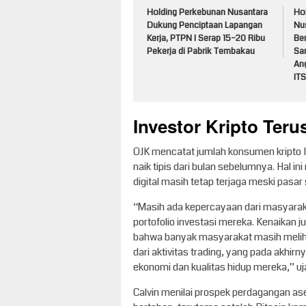
Holding Perkebunan Nusantara
Ho
Dukung Penciptaan Lapangan
Nu
Kerja, PTPN I Serap 15–20 Ribu
Be
Pekerja di Pabrik Tembakau
Sa
An
ITS
Investor Kripto Ter
OJK mencatat jumlah konsumen kripto I
naik tipis dari bulan sebelumnya. Hal 
digital masih tetap terjaga meski pasa
“Masih ada kepercayaan dari masyaraka
portofolio investasi mereka. Kenaikan 
bahwa banyak masyarakat masih melihat
dari aktivitas trading, yang pada akhi
ekonomi dan kualitas hidup mereka,” uja
Calvin menilai prospek perdagangan ase