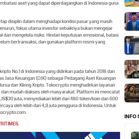
embatasi aset yang dapat diperdagangkan di Indonesia guna
tetap disiplin dalam menghadapi kondisi pasar yang masih
 menurun, fokus utama investor sebaiknya bukan mengejar
 dan mengelola risiko. Hindari keputusan emosional, batasi
elum bertransaksi, dan gunakan platform resmi yang
pto No.1 di Indonesia yang didirikan pada tahun 2018 dan
oritas Jasa Keuangan (OJK) sebagai Pedagang Aset Keuangan
Bursa dan Kliring Kripto. Tokocrypto menghadirkan layanan
, dan mudah diakses oleh masyarakat. Platform ini mencatat
r US$30 juta, menyediakan lebih dari 480 token/koin dan 600
caya oleh lebih dari 4,8 juta pengguna di Indonesia. Untuk
okocrypto.com.
INFO
RITIMES.