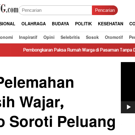
Pencarian
SIONAL
OLAHRAGA
BUDAYA
POLITIK
KESEHATAN
CO
konomi
Inspiratif
Opini
Selebritis
Sosok
Otomotif
Pe
karan Paksa Rumah Warga di Pasaman Tanpa Dasar Hukum Picu K
Pemut
Video
 Pelemahan
ih Wajar,
o Soroti Peluang