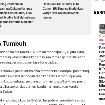
lding Perkebunan
Hadirkan BRIF Sunday Auto
santara Dukung Kampus
Corner, BRI Finance Mudahkan
BERI
rbasis Perkebunan, Arya
Warga Bali Wujudkan Mobil
ndhiyudha Jadi Mahasiswa
Impian
gkatan Pertama Magister
I
SUM
us Tumbuh
UTA
Agus
Rak
Per
ndonesia per Maret 2026 telah mencapai 21,37 juta akun,
JM
ini menunjukkan bahwa kepercayaan terhadap industri aset
Tab
r sedang berada dalam fase konsolidasi.
Pem
h T
t bahwa pasar kripto bisa memberikan dampak positif bagi
Har
jumlah investor di tengah fase konsolidasi menunjukkan
Med
Sib
 kripto sebagai peluang untuk mendapatkan hasil positif
Mit
rnya diharapkan dapat membantu meningkatkan kondisi
Str
r Calvin.
Pe
un
t kripto pada kuartal II-2026 berpotensi membaik secara