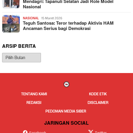
Mendagri: Tapanuli Selatan Jadi Role Model
Nasional
NASIONAL
15 Maret 2026
Teguh Santosa: Teror terhadap Aktivis HAM
Ancaman Serius bagi Demokrasi
ARSIP BERITA
Arsip
Berita
TENTANG KAMI
KODE ETIK
REDAKSI
DISCLAIMER
PEDOMAN MEDIA SIBER
JARINGAN SOCIAL
Facebook
Twitter