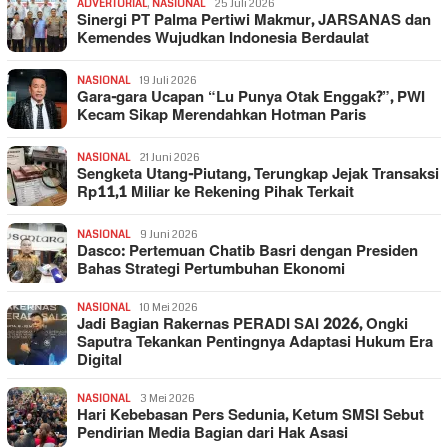
ADVERTORIAL
,
NASIONAL
25 Juli 2026
Sinergi PT Palma Pertiwi Makmur, JARSANAS dan
Kemendes Wujudkan Indonesia Berdaulat
NASIONAL
19 Juli 2026
Gara-gara Ucapan “Lu Punya Otak Enggak?”, PWI
Kecam Sikap Merendahkan Hotman Paris
NASIONAL
21 Juni 2026
Sengketa Utang-Piutang, Terungkap Jejak Transaksi
Rp11,1 Miliar ke Rekening Pihak Terkait
NASIONAL
9 Juni 2026
Dasco: Pertemuan Chatib Basri dengan Presiden
Bahas Strategi Pertumbuhan Ekonomi
NASIONAL
10 Mei 2026
Jadi Bagian Rakernas PERADI SAI 2026, Ongki
Saputra Tekankan Pentingnya Adaptasi Hukum Era
Digital
NASIONAL
3 Mei 2026
Hari Kebebasan Pers Sedunia, Ketum SMSI Sebut
Pendirian Media Bagian dari Hak Asasi