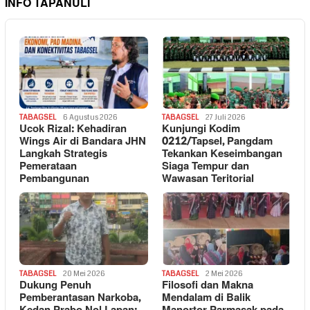
INFO TAPANULI
TABAGSEL
6 Agustus 2026
TABAGSEL
27 Juli 2026
Ucok Rizal: Kehadiran
Kunjungi Kodim
Wings Air di Bandara JHN
0212/Tapsel, Pangdam
Langkah Strategis
Tekankan Keseimbangan
Pemerataan
Siaga Tempur dan
Pembangunan
Wawasan Teritorial
TABAGSEL
20 Mei 2026
TABAGSEL
2 Mei 2026
Dukung Penuh
Filosofi dan Makna
Pemberantasan Narkoba,
Mendalam di Balik