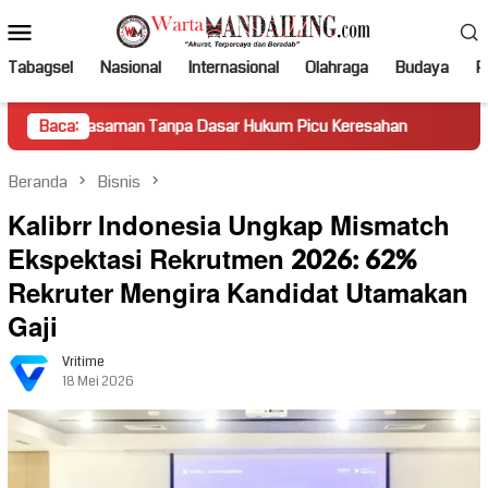
Loncat
Menu
ke
Mobile
konten
Tabagsel
Nasional
Internasional
Olahraga
Budaya
Po
aman Tanpa Dasar Hukum Picu Keresahan
Baca:
Truk Miring Hamb
Beranda
Bisnis
Kalibrr Indonesia Ungkap Mismatch
Ekspektasi Rekrutmen 2026: 62%
Rekruter Mengira Kandidat Utamakan
Gaji
Vritime
18 Mei 2026