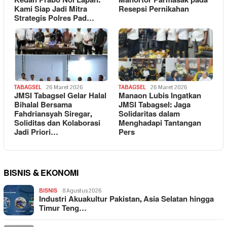
Kedan Prabo Nol Lapan:
Manortor Parmasak pada
Kami Siap Jadi Mitra
Resepsi Pernikahan
Strategis Polres Pad…
TABAGSEL
26 Maret 2026
TABAGSEL
26 Maret 2026
JMSI Tabagsel Gelar Halal
Manaon Lubis Ingatkan
Bihalal Bersama
JMSI Tabagsel: Jaga
Fahdriansyah Siregar,
Solidaritas dalam
Soliditas dan Kolaborasi
Menghadapi Tantangan
Jadi Priori…
Pers
BISNIS & EKONOMI
BISNIS
8 Agustus 2026
Industri Akuakultur Pakistan, Asia Selatan hingga
Timur Teng…