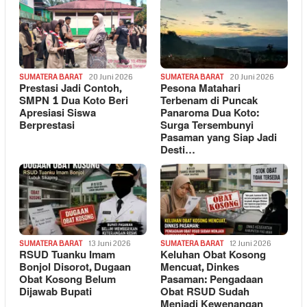
SUMATERA BARAT
20 Juni 2026
SUMATERA BARAT
20 Juni 2026
Prestasi Jadi Contoh,
Pesona Matahari
SMPN 1 Dua Koto Beri
Terbenam di Puncak
Apresiasi Siswa
Panaroma Dua Koto:
Berprestasi
Surga Tersembunyi
Pasaman yang Siap Jadi
Desti…
SUMATERA BARAT
13 Juni 2026
SUMATERA BARAT
12 Juni 2026
RSUD Tuanku Imam
Keluhan Obat Kosong
Bonjol Disorot, Dugaan
Mencuat, Dinkes
Obat Kosong Belum
Pasaman: Pengadaan
Dijawab Bupati
Obat RSUD Sudah
Menjadi Kewenangan