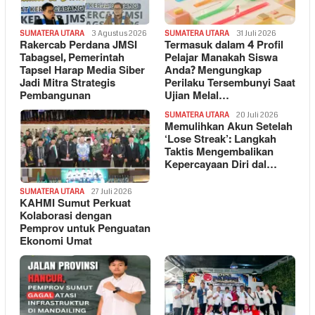
SUMATERA UTARA
3 Agustus 2026
SUMATERA UTARA
31 Juli 2026
Rakercab Perdana JMSI
Termasuk dalam 4 Profil
Tabagsel, Pemerintah
Pelajar Manakah Siswa
Tapsel Harap Media Siber
Anda? Mengungkap
Jadi Mitra Strategis
Perilaku Tersembunyi Saat
Pembangunan
Ujian Melal…
SUMATERA UTARA
20 Juli 2026
Memulihkan Akun Setelah
‘Lose Streak’: Langkah
Taktis Mengembalikan
Kepercayaan Diri dal…
SUMATERA UTARA
27 Juli 2026
KAHMI Sumut Perkuat
Kolaborasi dengan
Pemprov untuk Penguatan
Ekonomi Umat