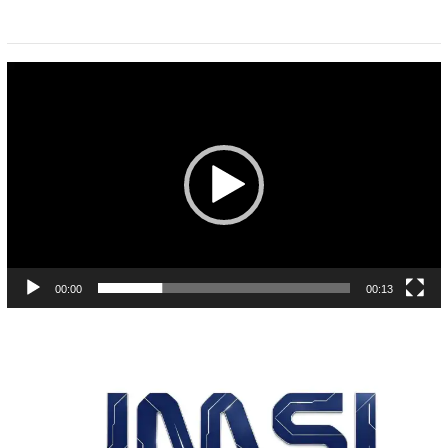
Pemutar
Video
00:00
00:13