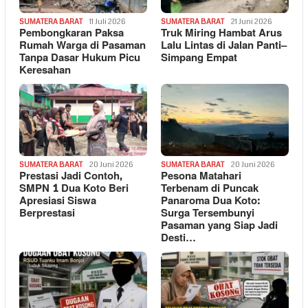
SUMATERA BARAT
11 Juli 2026
SUMATERA BARAT
21 Juni 2026
Pembongkaran Paksa
Truk Miring Hambat Arus
Rumah Warga di Pasaman
Lalu Lintas di Jalan Panti–
Tanpa Dasar Hukum Picu
Simpang Empat
Keresahan
SUMATERA BARAT
20 Juni 2026
SUMATERA BARAT
20 Juni 2026
Prestasi Jadi Contoh,
Pesona Matahari
SMPN 1 Dua Koto Beri
Terbenam di Puncak
Apresiasi Siswa
Panaroma Dua Koto:
Berprestasi
Surga Tersembunyi
Pasaman yang Siap Jadi
Desti…