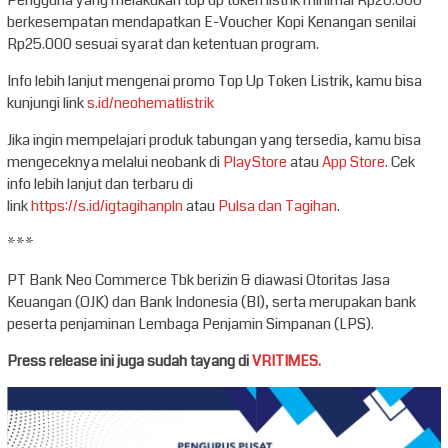
berkesempatan mendapatkan E-Voucher Kopi Kenangan senilai
Rp25.000 sesuai syarat dan ketentuan program.
Info lebih lanjut mengenai promo Top Up Token Listrik, kamu bisa
kunjungi link
s.id/neohematlistrik
Jika ingin mempelajari produk tabungan yang tersedia, kamu bisa
mengeceknya melalui neobank di
PlayStore
atau
App Store
. Cek
info lebih lanjut dan terbaru di
link
https://s.id/igtagihanpln
atau
Pulsa dan Tagihan
.
***
PT Bank Neo Commerce Tbk berizin & diawasi Otoritas Jasa
Keuangan (OJK) dan Bank Indonesia (BI), serta merupakan bank
peserta penjaminan Lembaga Penjamin Simpanan (LPS).
Press release ini juga sudah tayang di
VRITIMES.