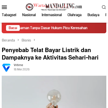
Loncat
Menu
ke
Mobile
konten
Tabagsel
Nasional
Internasional
Olahraga
Budaya
Po
n Tanpa Dasar Hukum Picu Keresahan
Baca:
Truk Miring Hambat 
Beranda
Bisnis
Penyebab Telat Bayar Listrik dan
Dampaknya ke Aktivitas Sehari-hari
Vritime
18 Mei 2026