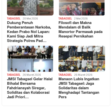
TABAGSEL
20 Mei 2026
TABAGSEL
2 Mei 2026
Dukung Penuh
Filosofi dan Makna
Pemberantasan Narkoba,
Mendalam di Balik
Kedan Prabo Nol Lapan:
Manortor Parmasak pada
Kami Siap Jadi Mitra
Resepsi Pernikahan
Strategis Polres Pad…
TABAGSEL
26 Maret 2026
TABAGSEL
26 Maret 2026
JMSI Tabagsel Gelar Halal
Manaon Lubis Ingatkan
Bihalal Bersama
JMSI Tabagsel: Jaga
Fahdriansyah Siregar,
Solidaritas dalam
Soliditas dan Kolaborasi
Menghadapi Tantangan
Jadi Priori…
Pers