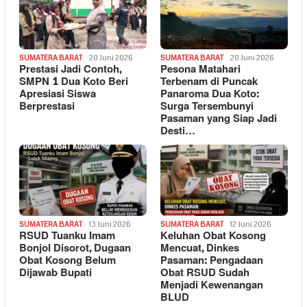
SUMATERA BARAT
20 Juni 2026
SUMATERA BARAT
20 Juni 2026
Prestasi Jadi Contoh,
Pesona Matahari
SMPN 1 Dua Koto Beri
Terbenam di Puncak
Apresiasi Siswa
Panaroma Dua Koto:
Berprestasi
Surga Tersembunyi
Pasaman yang Siap Jadi
Desti…
SUMATERA BARAT
13 Juni 2026
SUMATERA BARAT
12 Juni 2026
RSUD Tuanku Imam
Keluhan Obat Kosong
Bonjol Disorot, Dugaan
Mencuat, Dinkes
Obat Kosong Belum
Pasaman: Pengadaan
Dijawab Bupati
Obat RSUD Sudah
Menjadi Kewenangan
BLUD