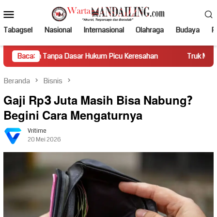
Loncat
Menu
ke
Mobile
konten
Tabagsel
Nasional
Internasional
Olahraga
Budaya
Po
a Dasar Hukum Picu Keresahan
Baca:
Truk Miring Hambat Arus La
Beranda
Bisnis
Gaji Rp3 Juta Masih Bisa Nabung?
Begini Cara Mengaturnya
Vritime
20 Mei 2026