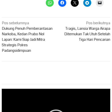
Navigasi
Pos sebelumnya
Pos berikutnya
pos
Dukung Penuh Pemberantasan
Tragis, Lansia Warga Airapa
Narkoba, Kedan Prabo Nol
Ditemukan Tak Utuh Setelah
Lapan: Kami Siap Jadi Mitra
Tiga Hari Pencarian
Strategis Polres
Padangsidimpuan
Pemutar
Video