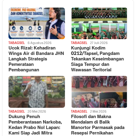
TABAGSEL
6 Agustus 2026
TABAGSEL
27 Juli 2026
Ucok Rizal: Kehadiran
Kunjungi Kodim
Wings Air di Bandara JHN
0212/Tapsel, Pangdam
Langkah Strategis
Tekankan Keseimbangan
Pemerataan
Siaga Tempur dan
Pembangunan
Wawasan Teritorial
TABAGSEL
20 Mei 2026
TABAGSEL
2 Mei 2026
Dukung Penuh
Filosofi dan Makna
Pemberantasan Narkoba,
Mendalam di Balik
Kedan Prabo Nol Lapan:
Manortor Parmasak pada
Kami Siap Jadi Mitra
Resepsi Pernikahan