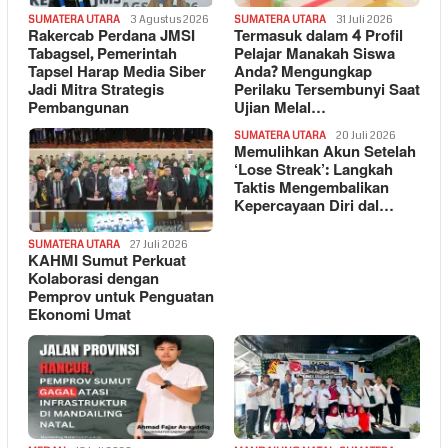
SUMATERA UTARA
3 Agustus 2026
SUMATERA UTARA
31 Juli 2026
Rakercab Perdana JMSI
Termasuk dalam 4 Profil
Tabagsel, Pemerintah
Pelajar Manakah Siswa
Tapsel Harap Media Siber
Anda? Mengungkap
Jadi Mitra Strategis
Perilaku Tersembunyi Saat
Pembangunan
Ujian Melal…
SUMATERA UTARA
20 Juli 2026
Memulihkan Akun Setelah
‘Lose Streak’: Langkah
Taktis Mengembalikan
Kepercayaan Diri dal…
SUMATERA UTARA
27 Juli 2026
KAHMI Sumut Perkuat
Kolaborasi dengan
Pemprov untuk Penguatan
Ekonomi Umat